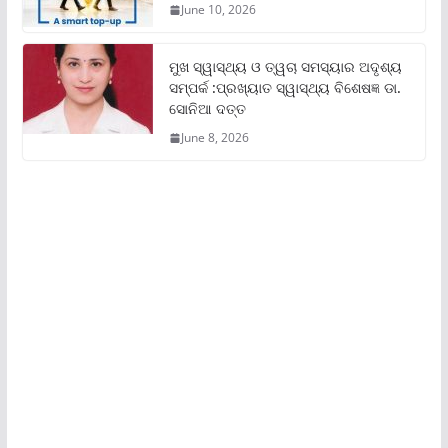
June 10, 2026
ମୁଖ ସ୍ୱାସ୍ଥ୍ୟ ଓ ତ୍ୱଚା ସମସ୍ୟାର ଅଦୃଶ୍ୟ
ସମ୍ପର୍କ :ପ୍ରଖ୍ୟାତ ସ୍ୱାସ୍ଥ୍ୟ ବିଶେଷଜ୍ଞ ଡା.
ସୋନିଆ ଦତ୍ତ
June 8, 2026