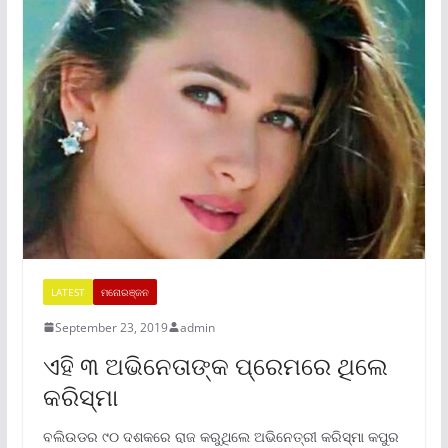
LATEST
ମନୋରଞ୍ଜନ
September 23, 2019
admin
ଏହି ୩ ଅଭିନେତାଙ୍କ ପ୍ରେମରେ ଥିଲେ
କରିସ୍ମା
ବଲିଉଡର ୯୦ ଦଶକରେ ରାଜ କରୁଥିଲେ ଅଭିନେତ୍ରୀ କରିସ୍ମା କପୁର