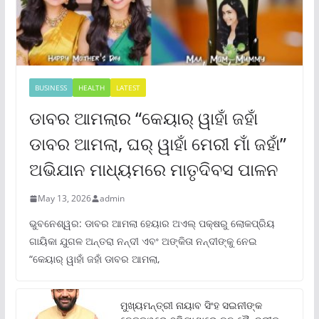
BUSINESS
HEALTH
LATEST
ଡାବର ଆମଲାର “କେୟାର୍ ୱାହାଁ ଜହାଁ
ଡାବର ଆମଲା, ଘର୍ ୱାହାଁ ମେରୀ ମାଁ ଜହାଁ”
ଅଭିଯାନ ମାଧ୍ୟମରେ ମାତୃଦିବସ ପାଳନ
May 13, 2026
admin
ଭୁବନେଶ୍ୱର: ଡାବର ଆମଲା ହେୟାର ଅଏଲ୍ ପକ୍ଷରୁ ଲୋକପ୍ରିୟ
ଗାୟିକା ଯୁଗଳ ଅନ୍ତରା ନନ୍ଦୀ ଏବଂ ଅଙ୍କିତା ନନ୍ଦୀଙ୍କୁ ନେଇ
“କେୟାର୍ ୱାହାଁ ଜହାଁ ଡାବର ଆମଲା,
ମୁଖ୍ୟମନ୍ତ୍ରୀ ନାୟାବ ସିଂହ ସଇନୀଙ୍କ