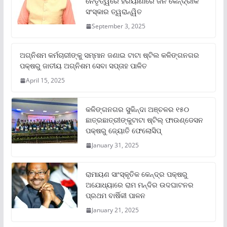
ନେତୃତ୍ୱରେ ହରିୟାଣାରେ ଜନ କୈନ୍ଦ୍ରୀକ
ସଂସ୍କାର ତ୍ୱରାନ୍ୱିତ
September 3, 2025
ଅଗ୍ନିଶମ କର୍ମଚାରୀଙ୍କୁ ସମ୍ମାନ ଜଣାଇ ଟାଟା ଷ୍ଟିଲ କଳିଙ୍ଗନଗର
ପକ୍ଷରୁ ଜାତୀୟ ଅଗ୍ନିଶମ ସେବା ସପ୍ତାହ ପାଳିତ
April 15, 2025
କଳିଙ୍ଗନଗର ସୁକିନ୍ଦା ଅଞ୍ଚଳର ୧୫୦
ଛାତ୍ରଛାତ୍ରୀଙ୍କୁଟାଟା ଷ୍ଟିଲ୍ ଫାଉଣ୍ଡେସନ
ପକ୍ଷରୁ ଜ୍ୟୋତି ଫେଲୋସିପ୍‌
January 31, 2025
ରାମାୟଣ ସାଂସ୍କୃତିକ କେନ୍ଦ୍ର ପକ୍ଷରୁ
ଅଯୋଧ୍ୟାରେ ରାମ ମନ୍ଦିର ଉଦଘାଟନର
ପ୍ରଥମ ବାର୍ଷିକୀ ପାଳନ
January 21, 2025