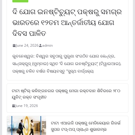
ଦି ଯୋଗ ଇନଷ୍ଟିଚ୍ୟୁଟ୍ ପକ୍ଷରୁ ସମଗ୍ର
ଭାରତରେ ୧୨ତମ ଆନ୍ତର୍ଜାତୀୟ ଯୋଗ
ଦିବସ ପାଳିତ
June 24, 2026
admin
ଭୁବନେଶ୍ୱର: ବିଶ୍ୱର ସବୁଠାରୁ ପୁରୁଣା ସଂଗଠିତ ଯୋଗ କେନ୍ଦ୍ର,
ସାନ୍ତାକ୍ରୁଜ୍ (ମୁମ୍ବାଇ) ସ୍ଥିତ ‘ଦି ଯୋଗ ଇନଷ୍ଟିଚ୍ୟୁଟ୍‌’ (ଟିୱାଇଆଇ),
ପକ୍ଷରୁ ଚଳିତ ବର୍ଷର ବିଷୟବସ୍ତୁ “ସୁସ୍ଥ ବାର୍ଦ୍ଧକ୍ୟ
ଟାଟା ଷ୍ଟିଲ୍‌ କଳିଙ୍ଗନଗର ପକ୍ଷରୁ ମେଗା ରକ୍ତଦାନ ଶିବିରରେ ୨୮୦
ୟୁନିଟ୍‌ ରକ୍ତ ସଂଗୃହୀତ
June 19, 2026
ଟାଟା ଏଆଇଜି ପକ୍ଷରୁ ମେଡିକେୟାର ରିଜର୍ଭ
ସୁପର ଟପ୍‌-ଅପ୍ ପ୍ଲାନ୍‌ର ଶୁଭାରମ୍ଭ