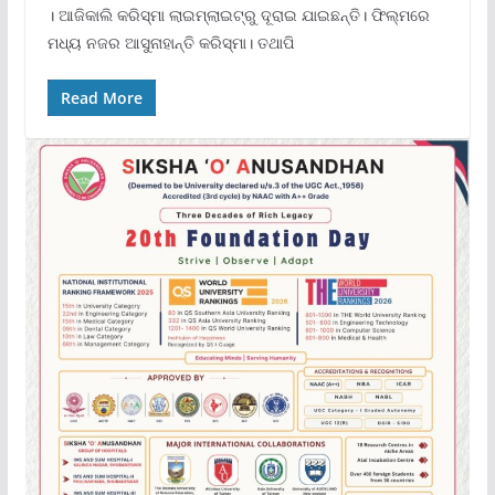
। ଆଜିକାଲି କରିସ୍ମା ଲାଇମ୍ଲାଇଟ୍ରୁ ଦୂରାଇ ଯାଇଛନ୍ତି। ଫିଲ୍ମରେ
ମଧ୍ୟ ନଜର ଆସୁନାହାନ୍ତି କରିସ୍ମା। ତଥାପି
Read More