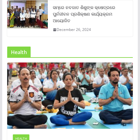
ସମ୍‌ରେ ନବଜାତ ଶିଶୁଙ୍କ କ୍ଷେତ୍ରରେ
ପୁର୍ନଜୀବନ ପ୍ରଶିକ୍ଷଣ କାର୍ଯ୍ୟକ୍ରମ
ଆୟୋଜିତ
December 26, 2024
Health
HEALTH