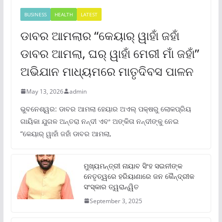
BUSINESS
HEALTH
LATEST
ଡାବର ଆମଲାର “କେୟାର୍ ୱାହାଁ ଜହାଁ
ଡାବର ଆମଲା, ଘର୍ ୱାହାଁ ମେରୀ ମାଁ ଜହାଁ”
ଅଭିଯାନ ମାଧ୍ୟମରେ ମାତୃଦିବସ ପାଳନ
May 13, 2026
admin
ଭୁବନେଶ୍ୱର: ଡାବର ଆମଲା ହେୟାର ଅଏଲ୍ ପକ୍ଷରୁ ଲୋକପ୍ରିୟ
ଗାୟିକା ଯୁଗଳ ଅନ୍ତରା ନନ୍ଦୀ ଏବଂ ଅଙ୍କିତା ନନ୍ଦୀଙ୍କୁ ନେଇ
“କେୟାର୍ ୱାହାଁ ଜହାଁ ଡାବର ଆମଲା,
ମୁଖ୍ୟମନ୍ତ୍ରୀ ନାୟାବ ସିଂହ ସଇନୀଙ୍କ
ନେତୃତ୍ୱରେ ହରିୟାଣାରେ ଜନ କୈନ୍ଦ୍ରୀକ
ସଂସ୍କାର ତ୍ୱରାନ୍ୱିତ
September 3, 2025