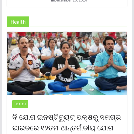
December 26, 2024
Health
HEALTH
ଦି ଯୋଗ ଇନଷ୍ଟିଚ୍ୟୁଟ୍ ପକ୍ଷରୁ ସମଗ୍ର
ଭାରତରେ ୧୨ତମ ଆନ୍ତର୍ଜାତୀୟ ଯୋଗ