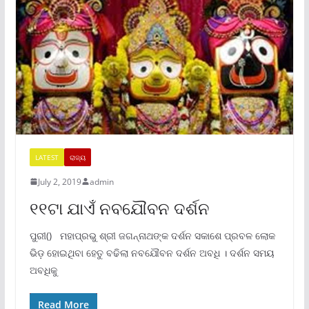
LATEST
ରାଜ୍ୟ
July 2, 2019
admin
୧୧ଟା ଯାଏଁ ନବଯୌବନ ଦର୍ଶନ
ପୁରୀ() ମହାପ୍ରଭୁ ଶ୍ରୀ ଜଗନ୍ନାଥଙ୍କ ଦର୍ଶନ ସକାଶେ ପ୍ରବଳ ଲୋକ
ଭିଡ଼ ହୋଇଥିବା ହେତୁ ବଢିଲା ନବଯୌବନ ଦର୍ଶନ ଅବଧି । ଦର୍ଶନ ସମୟ
ଅବଧିକୁ
Read More