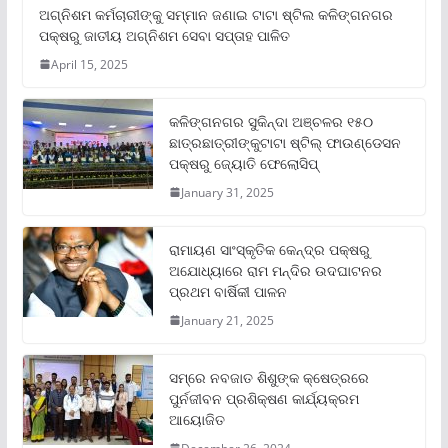
ଅଗ୍ନିଶମ କର୍ମଚାରୀଙ୍କୁ ସମ୍ମାନ ଜଣାଇ ଟାଟା ଷ୍ଟିଲ କଳିଙ୍ଗନଗର
ପକ୍ଷରୁ ଜାତୀୟ ଅଗ୍ନିଶମ ସେବା ସପ୍ତାହ ପାଳିତ
April 15, 2025
କଳିଙ୍ଗନଗର ସୁକିନ୍ଦା ଅଞ୍ଚଳର ୧୫୦
ଛାତ୍ରଛାତ୍ରୀଙ୍କୁଟାଟା ଷ୍ଟିଲ୍ ଫାଉଣ୍ଡେସନ
ପକ୍ଷରୁ ଜ୍ୟୋତି ଫେଲୋସିପ୍‌
January 31, 2025
ରାମାୟଣ ସାଂସ୍କୃତିକ କେନ୍ଦ୍ର ପକ୍ଷରୁ
ଅଯୋଧ୍ୟାରେ ରାମ ମନ୍ଦିର ଉଦଘାଟନର
ପ୍ରଥମ ବାର୍ଷିକୀ ପାଳନ
January 21, 2025
ସମ୍‌ରେ ନବଜାତ ଶିଶୁଙ୍କ କ୍ଷେତ୍ରରେ
ପୁର୍ନଜୀବନ ପ୍ରଶିକ୍ଷଣ କାର୍ଯ୍ୟକ୍ରମ
ଆୟୋଜିତ