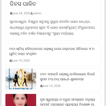
ଦିବସ ପାଳିତ
June 24, 2026
admin
ଭୁବନେଶ୍ୱର: ବିଶ୍ୱର ସବୁଠାରୁ ପୁରୁଣା ସଂଗଠିତ ଯୋଗ କେନ୍ଦ୍ର,
ସାନ୍ତାକ୍ରୁଜ୍ (ମୁମ୍ବାଇ) ସ୍ଥିତ ‘ଦି ଯୋଗ ଇନଷ୍ଟିଚ୍ୟୁଟ୍‌’ (ଟିୱାଇଆଇ),
ପକ୍ଷରୁ ଚଳିତ ବର୍ଷର ବିଷୟବସ୍ତୁ “ସୁସ୍ଥ ବାର୍ଦ୍ଧକ୍ୟ
ଟାଟା ଷ୍ଟିଲ୍‌ କଳିଙ୍ଗନଗର ପକ୍ଷରୁ ମେଗା ରକ୍ତଦାନ ଶିବିରରେ ୨୮୦
ୟୁନିଟ୍‌ ରକ୍ତ ସଂଗୃହୀତ
June 19, 2026
ଟାଟା ଏଆଇଜି ପକ୍ଷରୁ ମେଡିକେୟାର ରିଜର୍ଭ
ସୁପର ଟପ୍‌-ଅପ୍ ପ୍ଲାନ୍‌ର ଶୁଭାରମ୍ଭ
June 10, 2026
ମୁଖ ସ୍ୱାସ୍ଥ୍ୟ ଓ ତ୍ୱଚା ସମସ୍ୟାର ଅଦୃଶ୍ୟ
ସମ୍ପର୍କ :ପ୍ରଖ୍ୟାତ ସ୍ୱାସ୍ଥ୍ୟ ବିଶେଷଜ୍ଞ ଡା.