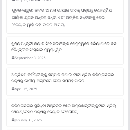
ଭୁବନେଶ୍ୱର: ଡାବର ଆମଲା ହେୟାର ଅଏଲ୍ ପକ୍ଷରୁ ଲୋକପ୍ରିୟ
ଗାୟିକା ଯୁଗଳ ଅନ୍ତରା ନନ୍ଦୀ ଏବଂ ଅଙ୍କିତା ନନ୍ଦୀଙ୍କୁ ନେଇ
“କେୟାର୍ ୱାହାଁ ଜହାଁ ଡାବର ଆମଲା,
ମୁଖ୍ୟମନ୍ତ୍ରୀ ନାୟାବ ସିଂହ ସଇନୀଙ୍କ ନେତୃତ୍ୱରେ ହରିୟାଣାରେ ଜନ
କୈନ୍ଦ୍ରୀକ ସଂସ୍କାର ତ୍ୱରାନ୍ୱିତ
September 3, 2025
ଅଗ୍ନିଶମ କର୍ମଚାରୀଙ୍କୁ ସମ୍ମାନ ଜଣାଇ ଟାଟା ଷ୍ଟିଲ କଳିଙ୍ଗନଗର
ପକ୍ଷରୁ ଜାତୀୟ ଅଗ୍ନିଶମ ସେବା ସପ୍ତାହ ପାଳିତ
April 15, 2025
କଳିଙ୍ଗନଗର ସୁକିନ୍ଦା ଅଞ୍ଚଳର ୧୫୦ ଛାତ୍ରଛାତ୍ରୀଙ୍କୁଟାଟା ଷ୍ଟିଲ୍
ଫାଉଣ୍ଡେସନ ପକ୍ଷରୁ ଜ୍ୟୋତି ଫେଲୋସିପ୍‌
January 31, 2025