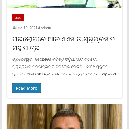
ରାଜ୍ୟ
June 19, 2021
admin
ପରଲୋକରେ ଆଇଏଏସ ଡ.ଗୁରୁପ୍ରସାଦ
ମହାପାତ୍ର
ଭୁବନେଶ୍ୱର: କରୋନାରେ ବରିଷ୍ଠ ଓଡ଼ିଆ ଆଇଏଏସ ଡ.
ଗୁରୁପ୍ରସାଦ ମହାପାତ୍ରଙ୍କ ପରଲୋକ ହୋଇଛି । ୧୯୮୬ ଗୁଜୁରାଟ
କ୍ୟାଡର ଆଇଏଏସ ଶ୍ରୀ ମହାପାତ୍ର ବାଣିଜ୍ୟ ମନ୍ତ୍ରାଳୟ ଅଧିନସ୍ଥ
Read More