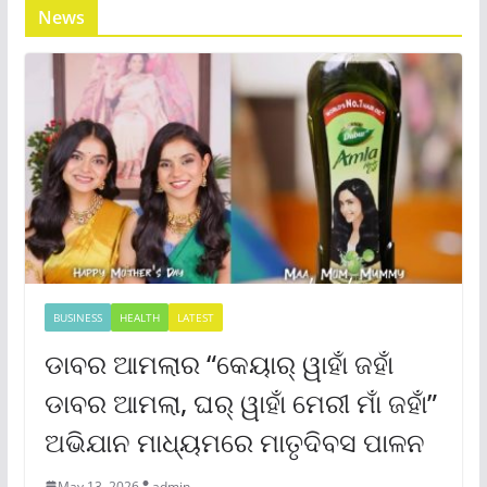
News
BUSINESS
HEALTH
LATEST
ଡାବର ଆମଲାର “କେୟାର୍ ୱାହାଁ ଜହାଁ
ଡାବର ଆମଲା, ଘର୍ ୱାହାଁ ମେରୀ ମାଁ ଜହାଁ”
ଅଭିଯାନ ମାଧ୍ୟମରେ ମାତୃଦିବସ ପାଳନ
May 13, 2026
admin