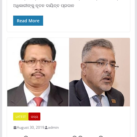
ଅଧିକାରୀଙ୍କୁ ନୂତନ ଦାୟିତ୍ବ ପ୍ରଦାନ
Read More
LATEST
ରାଜ୍ୟ
August 30, 2019
admin