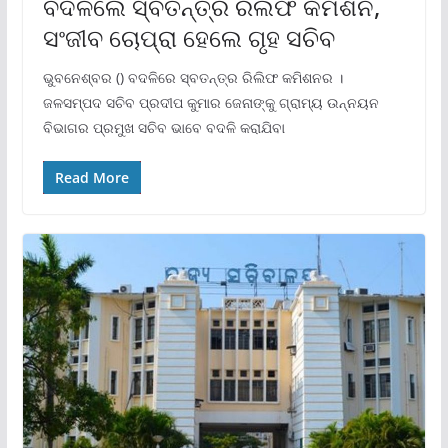
ବଦଳିଲେ ସ୍ବତନ୍ତ୍ର ରିଲିଫ କମିଶନ,
ସଂଜୀବ ଚୋପ୍ରା ହେଲେ ଗୃହ ସଚିବ
ଭୁବନେଶ୍ବର () ବଦଳିରେ ସ୍ବତନ୍ତ୍ର ରିଲିଫ କମିଶନର ।
ଜଳସମ୍ପଦ ସଚିବ ପ୍ରଦୀପ କୁମାର ଜେନାଙ୍କୁ ଗ୍ରାମ୍ୟ ଉନ୍ନୟନ
ବିଭାଗର ପ୍ରମୁଖ ସଚିବ ଭାବେ ବଦଳି କରାଯିବା
Read More