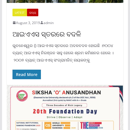
LATEST
ରାଜ୍ୟ
August 3, 2019
admin
ଆଇଏଏସ ସ୍ତରରେ ବଦଳି
ଭୁବନେଶ୍ୱର () ଆଇଏଏସ ସ୍ତରରେ ଅଦଳବଦଳ ହୋଇଛି ।୨୦୦୪
ବ୍ୟାଚ୍‍ ଆଇଏଏସ୍‍ ନିରଞ୍ଜନ ସାହୁ ହେଲେ ଶ୍ରମ କମିଶନର ହେଲେ ।
୨୦୦୭ ବ୍ୟାଚ୍‍ ଆଇଏଏସ୍‍ ସଂଗ୍ରାମଜିତ୍‍ ନାୟକଙ୍କୁ
Read More