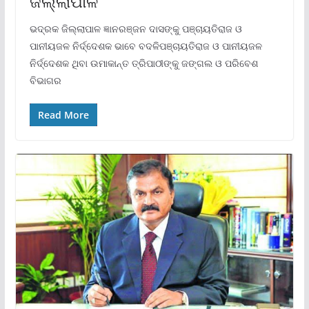
ଜିଲ୍ଲାପାଳ
ଭଦ୍ରକ ଜିଲ୍ଲାପାଳ ଜ୍ଞାନରଞ୍ଜନ ଦାସଙ୍କୁ ପଞ୍ଚାୟତିରାଜ ଓ
ପାନୀୟଜଳ ନିର୍ଦ୍ଦେଶକ ଭାବେ ବଦଳିପଞ୍ଚାୟତିରାଜ ଓ ପାନୀୟଜଳ
ନିର୍ଦ୍ଦେଶକ ଥିବା ଉମାକାନ୍ତ ତ୍ରିପାଠୀଙ୍କୁ ଜଙ୍ଗଲ ଓ ପରିବେଶ
ବିଭାଗର
Read More