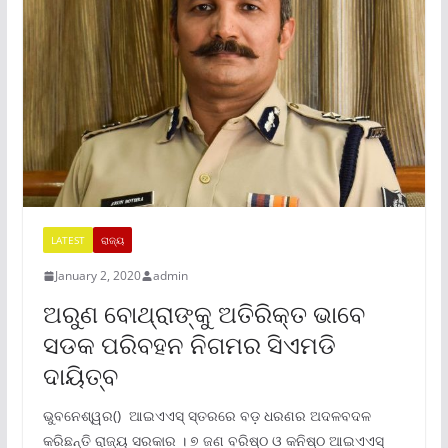
LATEST
ରାଜ୍ୟ
January 2, 2020
admin
ଅରୁଣ ବୋଥ୍ରାଙ୍କୁ ଅତିରିକ୍ତ ଭାବେ
ସଡକ ପରିବହନ ନିଗମର ସିଏମଡି
ଦାୟିତ୍ବ
ଭୁବନେଶ୍ୱର() ଆଇଏଏସ୍ ସ୍ତରରେ ବଡ଼ ଧରଣର ଅଦଳବଦଳ
କରିଛନ୍ତି ରାଜ୍ୟ ସରକାର । ୭ ଜଣ ବରିଷ୍ଠ ଓ କନିଷ୍ଠ ଆଇଏଏସ୍