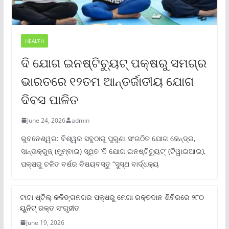
HEALTH
ଦି ଯୋଗ ଇନଷ୍ଟିଚ୍ୟୁଟ୍ ପକ୍ଷରୁ ସମଗ୍ର
ଭାରତରେ ୧୨ତମ ଆନ୍ତର୍ଜାତୀୟ ଯୋଗ
ଦିବସ ପାଳିତ
June 24, 2026
admin
ଭୁବନେଶ୍ୱର: ବିଶ୍ୱର ସବୁଠାରୁ ପୁରୁଣା ସଂଗଠିତ ଯୋଗ କେନ୍ଦ୍ର,
ସାନ୍ତାକ୍ରୁଜ୍ (ମୁମ୍ବାଇ) ସ୍ଥିତ ‘ଦି ଯୋଗ ଇନଷ୍ଟିଚ୍ୟୁଟ୍‌’ (ଟିୱାଇଆଇ),
ପକ୍ଷରୁ ଚଳିତ ବର୍ଷର ବିଷୟବସ୍ତୁ “ସୁସ୍ଥ ବାର୍ଦ୍ଧକ୍ୟ
ଟାଟା ଷ୍ଟିଲ୍‌ କଳିଙ୍ଗନଗର ପକ୍ଷରୁ ମେଗା ରକ୍ତଦାନ ଶିବିରରେ ୨୮୦
ୟୁନିଟ୍‌ ରକ୍ତ ସଂଗୃହୀତ
June 19, 2026