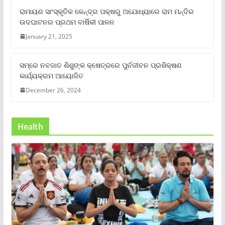
ରାମାୟଣ ସାଂସ୍କୃତିକ କେନ୍ଦ୍ର ପକ୍ଷରୁ ଅଯୋଧ୍ୟାରେ ରାମ ମନ୍ଦିର
ଉଦଘାଟନର ପ୍ରଥମ ବାର୍ଷିକୀ ପାଳନ
January 21, 2025
ସମ୍‌ରେ ନବଜାତ ଶିଶୁଙ୍କ କ୍ଷେତ୍ରରେ ପୁର୍ନଜୀବନ ପ୍ରଶିକ୍ଷଣ
କାର୍ଯ୍ୟକ୍ରମ ଆୟୋଜିତ
December 26, 2024
Health