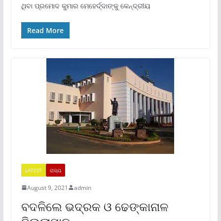
ଥିବା ପ୍ରମୋଦ କୁମାର ମେହେର୍ଦ୍ଦାଙ୍କୁ କେନ୍ଦ୍ରୀୟ
Read More
LATEST
ରାଜ୍ୟ
August 9, 2021
admin
ବଦଳିଲେ ଭଦ୍ରକ ଓ ଢେଙ୍କାନାଳ