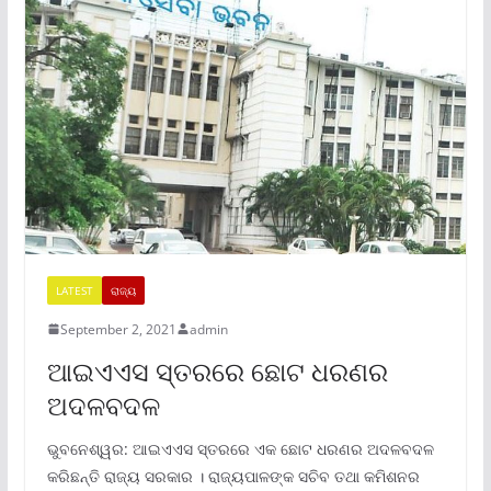
LATEST
ରାଜ୍ୟ
September 2, 2021
admin
ଆଇଏଏସ ସ୍ତରରେ ଛୋଟ ଧରଣର
ଅଦଳବଦଳ
ଭୁବନେଶ୍ୱର: ଆଇଏଏସ ସ୍ତରରେ ଏକ ଛୋଟ ଧରଣର ଅଦଳବଦଳ
କରିଛନ୍ତି ରାଜ୍ୟ ସରକାର । ରାଜ୍ୟପାଳଙ୍କ ସଚିବ ତଥା କମିଶନର