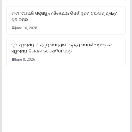
ଟାଟା ଏଆଇଜି ପକ୍ଷରୁ ମେଡିକେୟାର ରିଜର୍ଭ ସୁପର ଟପ୍‌-ଅପ୍ ପ୍ଲାନ୍‌ର
ଶୁଭାରମ୍ଭ
June 10, 2026
ମୁଖ ସ୍ୱାସ୍ଥ୍ୟ ଓ ତ୍ୱଚା ସମସ୍ୟାର ଅଦୃଶ୍ୟ ସମ୍ପର୍କ :ପ୍ରଖ୍ୟାତ
ସ୍ୱାସ୍ଥ୍ୟ ବିଶେଷଜ୍ଞ ଡା. ସୋନିଆ ଦତ୍ତ
June 8, 2026