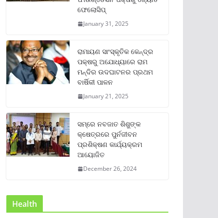
ଫେଲୋସିପ୍‌
January 31, 2025
ରାମାୟଣ ସାଂସ୍କୃତିକ କେନ୍ଦ୍ର
ପକ୍ଷରୁ ଅଯୋଧ୍ୟାରେ ରାମ
ମନ୍ଦିର ଉଦଘାଟନର ପ୍ରଥମ
ବାର୍ଷିକୀ ପାଳନ
January 21, 2025
ସମ୍‌ରେ ନବଜାତ ଶିଶୁଙ୍କ
କ୍ଷେତ୍ରରେ ପୁର୍ନଜୀବନ
ପ୍ରଶିକ୍ଷଣ କାର୍ଯ୍ୟକ୍ରମ
ଆୟୋଜିତ
December 26, 2024
Health