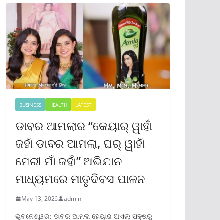
BUSINESS
HEALTH
LATEST
ଡାବର ଆମଲାର “କେୟାର୍ ୱାହାଁ
ଜହାଁ ଡାବର ଆମଲା, ଘର୍ ୱାହାଁ
ମେରୀ ମାଁ ଜହାଁ” ଅଭିଯାନ
ମାଧ୍ୟମରେ ମାତୃଦିବସ ପାଳନ
May 13, 2026
admin
ଭୁବନେଶ୍ୱର: ଡାବର ଆମଲା ହେୟାର ଅଏଲ୍ ପକ୍ଷରୁ