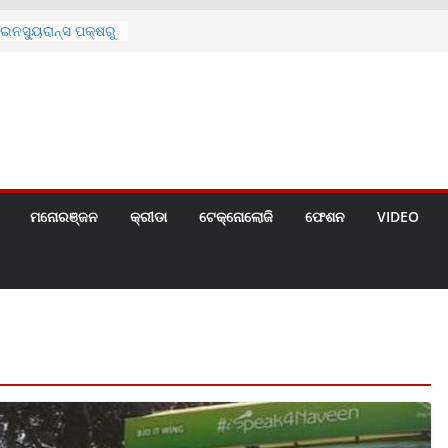
ନସ୍ୟୁରାନ୍ସ ପକ୍ଷରୁ
 ନେଇ ପ୍ରସ୍ତୁତ ନୂଆ
ନ୍ମୋଚିତ
ାରଙ୍କୁ ଚେୟାର ମାଡ଼
ରେ ସ୍କୁଲ ଛୁଟି
ୁଣୀର ମୃତ୍ୟୁ
଼ିତଙ୍କୁ ହତ୍ୟା,
ଆକ୍ରମଣର ଧମକ
ମନୋରଞ୍ଜନ
କ୍ରୀଡା
ଟେକ୍ନୋଲୋଜି
ଫେଶନ
VIDEO