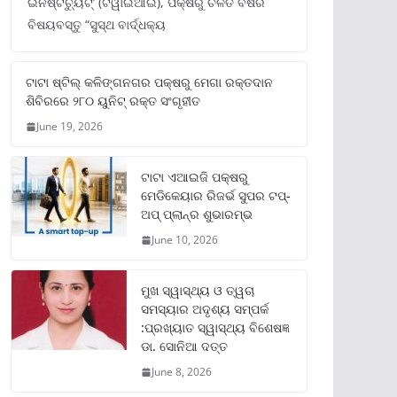
ଇନଷ୍ଟିଚ୍ୟୁଟ୍‌’ (ଟିୱାଇଆଇ), ପକ୍ଷରୁ ଚଳିତ ବର୍ଷର
ବିଷୟବସ୍ତୁ “ସୁସ୍ଥ ବାର୍ଦ୍ଧକ୍ୟ
ଟାଟା ଷ୍ଟିଲ୍‌ କଳିଙ୍ଗନଗର ପକ୍ଷରୁ ମେଗା ରକ୍ତଦାନ
ଶିବିରରେ ୨୮୦ ୟୁନିଟ୍‌ ରକ୍ତ ସଂଗୃହୀତ
June 19, 2026
ଟାଟା ଏଆଇଜି ପକ୍ଷରୁ
ମେଡିକେୟାର ରିଜର୍ଭ ସୁପର ଟପ୍‌-
ଅପ୍ ପ୍ଲାନ୍‌ର ଶୁଭାରମ୍ଭ
June 10, 2026
ମୁଖ ସ୍ୱାସ୍ଥ୍ୟ ଓ ତ୍ୱଚା
ସମସ୍ୟାର ଅଦୃଶ୍ୟ ସମ୍ପର୍କ
:ପ୍ରଖ୍ୟାତ ସ୍ୱାସ୍ଥ୍ୟ ବିଶେଷଜ୍ଞ
ଡା. ସୋନିଆ ଦତ୍ତ
June 8, 2026