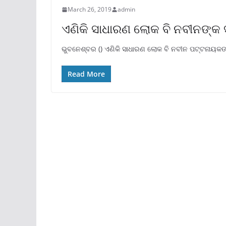
March 26, 2019
admin
ଏଣିକି ସାଧାରଣ ଲୋକ ବି ନବୀନଙ୍କ
ଭୁବନେଶ୍ବର () ଏଣିକି ସାଧାରଣ ଲୋକ ବି ନବୀନ ପଟ୍ଟନାୟକଙ୍କ
Read More