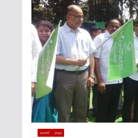
ରାଜନୀତି
ରାଜ୍ୟ