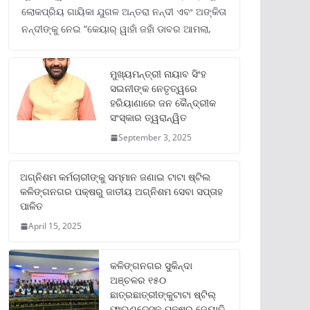
ଲୋକପ୍ରିୟ ଗାୟିକା ଯୁଗଳ ଅନ୍ତରା ନନ୍ଦୀ ଏବଂ ଅଙ୍କିତା
ନନ୍ଦୀଙ୍କୁ ନେଇ “କେୟାର୍ ୱାହାଁ ଜହାଁ ଡାବର ଆମଲା,
ମୁଖ୍ୟମନ୍ତ୍ରୀ ନାୟାବ ସିଂହ
ସଇନୀଙ୍କ ନେତୃତ୍ୱରେ
ହରିୟାଣାରେ ଜନ କୈନ୍ଦ୍ରୀକ
ସଂସ୍କାର ତ୍ୱରାନ୍ୱିତ
September 3, 2025
ଅଗ୍ନିଶମ କର୍ମଚାରୀଙ୍କୁ ସମ୍ମାନ ଜଣାଇ ଟାଟା ଷ୍ଟିଲ
କଳିଙ୍ଗନଗର ପକ୍ଷରୁ ଜାତୀୟ ଅଗ୍ନିଶମ ସେବା ସପ୍ତାହ
ପାଳିତ
April 15, 2025
କଳିଙ୍ଗନଗର ସୁକିନ୍ଦା
ଅଞ୍ଚଳର ୧୫୦
ଛାତ୍ରଛାତ୍ରୀଙ୍କୁଟାଟା ଷ୍ଟିଲ୍
ଫାଉଣ୍ଡେସନ ପକ୍ଷରୁ ଜ୍ୟୋତି