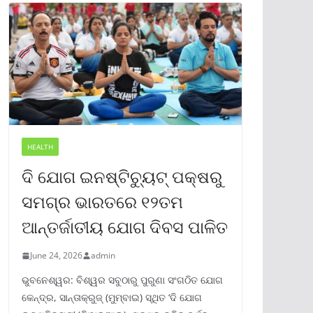
HEALTH
ଦି ଯୋଗ ଇନଷ୍ଟିଚ୍ୟୁଟ୍ ପକ୍ଷରୁ
ସମଗ୍ର ଭାରତରେ ୧୨ତମ
ଆନ୍ତର୍ଜାତୀୟ ଯୋଗ ଦିବସ ପାଳିତ
June 24, 2026
admin
ଭୁବନେଶ୍ୱର: ବିଶ୍ୱର ସବୁଠାରୁ ପୁରୁଣା ସଂଗଠିତ ଯୋଗ
କେନ୍ଦ୍ର, ସାନ୍ତାକ୍ରୁଜ୍ (ମୁମ୍ବାଇ) ସ୍ଥିତ ‘ଦି ଯୋଗ