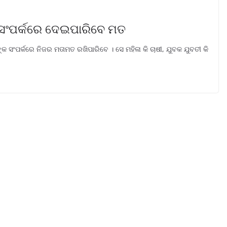
 ସଂପର୍କରେ ଦେଇପାରିବେ ମତ
 ସଂପର୍କରେ ନିଜର ମତାମତ ରଖିପାରିବେ । ସେ ମହିଳା କି ଚାଷୀ, ଯୁବକ ଯୁବତୀ କି