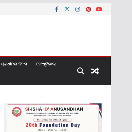
ସ୍ବାଧୀନତା ଦିବସ
ଫେଷ୍ଟିଭାଲ