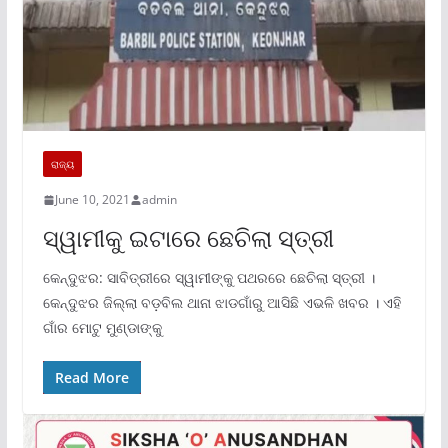
ରାଜ୍ୟ
June 10, 2021
admin
ସ୍ୱାମୀକୁ ଇଟାରେ ଛେଚିଲା ସ୍ତ୍ରୀ
କେନ୍ଦୁଝର: ସାବିତ୍ରୀରେ ସ୍ୱାମୀଙ୍କୁ ପଥରରେ ଛେଚିଲା ସ୍ତ୍ରୀ ।
କେନ୍ଦୁଝର ଜିଲ୍ଲା ବଡ଼ବିଲ ଥାନା ଝାଡଗାଁରୁ ଆସିଛି ଏଭଳି ଖବର । ଏହି
ଗାଁର ମୋଟୁ ମୁଣ୍ଡାଙ୍କୁ
Read More