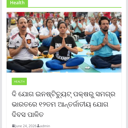
Health
HEALTH
ଦି ଯୋଗ ଇନଷ୍ଟିଚ୍ୟୁଟ୍ ପକ୍ଷରୁ ସମଗ୍ର
ଭାରତରେ ୧୨ତମ ଆନ୍ତର୍ଜାତୀୟ ଯୋଗ
ଦିବସ ପାଳିତ
June 24, 2026
admin