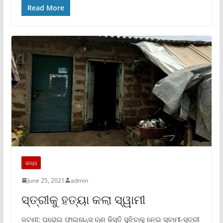
Read More
ରାଜ୍ୟ
June 25, 2021
admin
ସ୍ତ୍ରୀକୁ ହତ୍ୟା କଲା ସ୍ୱାମୀ
ଜଟଣୀ: ଘରୋଇ ଫାଇନାନ୍ସ ଋଣ କିସ୍ତି ସୁଝିବାକୁ ନେଇ ସ୍ବାମୀ-ସ୍ତ୍ରୀ