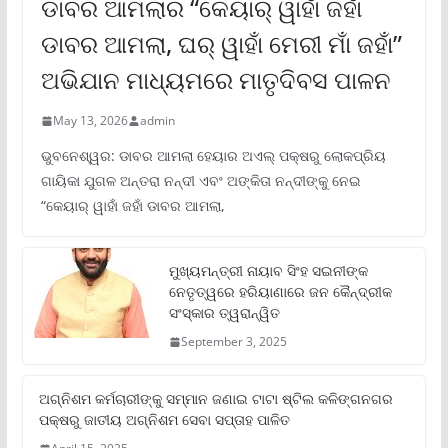
ଡାବର ଆମଲାର “କେୟାର୍ ୱାହାଁ ଜହାଁ
ଡାବର ଆମଲା, ଘର୍ ୱାହାଁ ମେରୀ ମାଁ ଜହାଁ”
ଅଭିଯାନ ମାଧ୍ୟମରେ ମାତୃଦିବସ ପାଳନ
May 13, 2026
admin
ଭୁବନେଶ୍ୱର: ଡାବର ଆମଲା ହେୟାର ଅଏଲ୍ ପକ୍ଷରୁ ଲୋକପ୍ରିୟ
ଗାୟିକା ଯୁଗଳ ଅନ୍ତରା ନନ୍ଦୀ ଏବଂ ଅଙ୍କିତା ନନ୍ଦୀଙ୍କୁ ନେଇ
“କେୟାର୍ ୱାହାଁ ଜହାଁ ଡାବର ଆମଲା,
ମୁଖ୍ୟମନ୍ତ୍ରୀ ନାୟାବ ସିଂହ ସଇନୀଙ୍କ
ନେତୃତ୍ୱରେ ହରିୟାଣାରେ ଜନ କୈନ୍ଦ୍ରୀକ
ସଂସ୍କାର ତ୍ୱରାନ୍ୱିତ
September 3, 2025
ଅଗ୍ନିଶମ କର୍ମଚାରୀଙ୍କୁ ସମ୍ମାନ ଜଣାଇ ଟାଟା ଷ୍ଟିଲ କଳିଙ୍ଗନଗର
ପକ୍ଷରୁ ଜାତୀୟ ଅଗ୍ନିଶମ ସେବା ସପ୍ତାହ ପାଳିତ