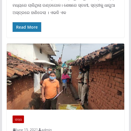
ମଧ୍ୟରେ ଚାଲିଥିଲା ଗଣ୍ଡଗୋଳ। ଶେଷରେ ସ୍ବାମୀ, ସ୍ତ୍ରୀକୁ ଧାରୁଆ
ଅସ୍ତ୍ରରେ ହାଣିଦେଲା । ଏଭଳି ଏକ
Read More
ରାଜ୍ୟ
June 15, 2021
admin