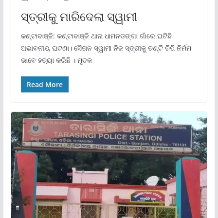
ସ୍ତ୍ରୀକୁ ମାରିଦେଲା ସ୍ୱାମୀ
କଣ୍ଟାବାଞ୍ଜି: କଣ୍ଟାବାଞ୍ଜି ଥାନା ଧାମନଡଙ୍ଗା ଗାଁରେ ଘଟିଛି
ଅଭାବନୀୟ ଘଟଣା। ସୈତାନ ସ୍ୱାମୀ ନିଜ ସ୍ତ୍ରୀକୁ ତଣ୍ଟି ଚିପି ନିର୍ମମ
ଭାବେ ହତ୍ୟା କରିଛି । ମୃତକ
Read More