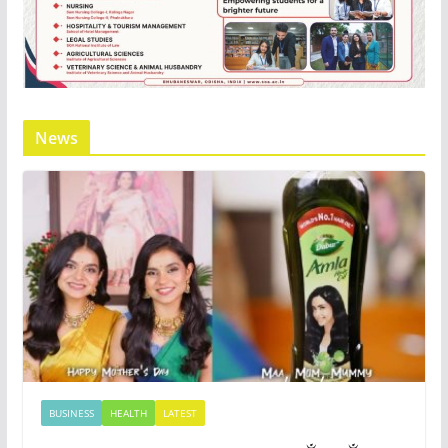
News
BUSINESS
HEALTH
LATEST