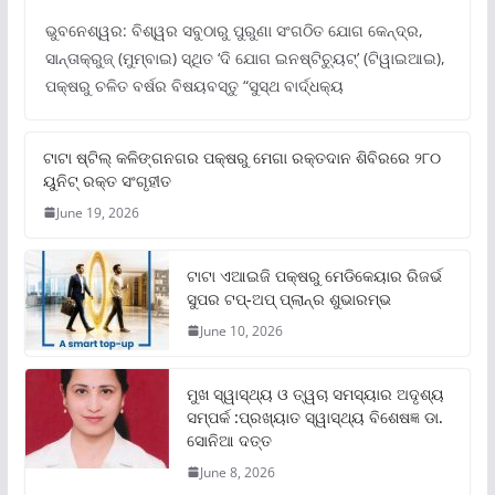
ଭୁବନେଶ୍ୱର: ବିଶ୍ୱର ସବୁଠାରୁ ପୁରୁଣା ସଂଗଠିତ ଯୋଗ କେନ୍ଦ୍ର,
ସାନ୍ତାକ୍ରୁଜ୍ (ମୁମ୍ବାଇ) ସ୍ଥିତ ‘ଦି ଯୋଗ ଇନଷ୍ଟିଚ୍ୟୁଟ୍‌’ (ଟିୱାଇଆଇ),
ପକ୍ଷରୁ ଚଳିତ ବର୍ଷର ବିଷୟବସ୍ତୁ “ସୁସ୍ଥ ବାର୍ଦ୍ଧକ୍ୟ
ଟାଟା ଷ୍ଟିଲ୍‌ କଳିଙ୍ଗନଗର ପକ୍ଷରୁ ମେଗା ରକ୍ତଦାନ ଶିବିରରେ ୨୮୦
ୟୁନିଟ୍‌ ରକ୍ତ ସଂଗୃହୀତ
June 19, 2026
ଟାଟା ଏଆଇଜି ପକ୍ଷରୁ ମେଡିକେୟାର ରିଜର୍ଭ
ସୁପର ଟପ୍‌-ଅପ୍ ପ୍ଲାନ୍‌ର ଶୁଭାରମ୍ଭ
June 10, 2026
ମୁଖ ସ୍ୱାସ୍ଥ୍ୟ ଓ ତ୍ୱଚା ସମସ୍ୟାର ଅଦୃଶ୍ୟ
ସମ୍ପର୍କ :ପ୍ରଖ୍ୟାତ ସ୍ୱାସ୍ଥ୍ୟ ବିଶେଷଜ୍ଞ ଡା.
ସୋନିଆ ଦତ୍ତ
June 8, 2026