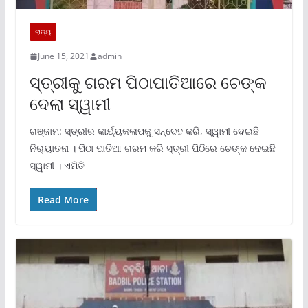
ରାଜ୍ୟ
June 15, 2021
admin
ସ୍ତ୍ରୀକୁ ଗରମ ପିଠାପାତିଆରେ ଚେଙ୍କ
ଦେଲା ସ୍ୱାମୀ
ଗଞ୍ଜାମ: ସ୍ତ୍ରୀର କାର୍ଯ୍ୟକଳାପକୁ ସନ୍ଦେହ କରି, ସ୍ୱାମୀ ଦେଇଛି
ନିର‌୍ୟାତନା । ପିଠା ପାତିଆ ଗରମ କରି ସ୍ତ୍ରୀ ପିଠିରେ ଚେଙ୍କ ଦେଇଛି
ସ୍ୱାମୀ । ଏମିତି
Read More