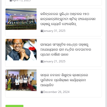
April 15, 2025
କଳିଙ୍ଗନଗର ସୁକିନ୍ଦା ଅଞ୍ଚଳର ୧୫୦
ଛାତ୍ରଛାତ୍ରୀଙ୍କୁଟାଟା ଷ୍ଟିଲ୍ ଫାଉଣ୍ଡେସନ
ପକ୍ଷରୁ ଜ୍ୟୋତି ଫେଲୋସିପ୍‌
January 31, 2025
ରାମାୟଣ ସାଂସ୍କୃତିକ କେନ୍ଦ୍ର ପକ୍ଷରୁ
ଅଯୋଧ୍ୟାରେ ରାମ ମନ୍ଦିର ଉଦଘାଟନର
ପ୍ରଥମ ବାର୍ଷିକୀ ପାଳନ
January 21, 2025
ସମ୍‌ରେ ନବଜାତ ଶିଶୁଙ୍କ କ୍ଷେତ୍ରରେ
ପୁର୍ନଜୀବନ ପ୍ରଶିକ୍ଷଣ କାର୍ଯ୍ୟକ୍ରମ
ଆୟୋଜିତ
December 26, 2024