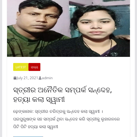
LATEST
ରାଜ୍ୟ
July 21, 2021
admin
ସ୍ତ୍ରୀର ଅନୈତିକ ସମ୍ପର୍କ ସନ୍ଦେହ,
ହତ୍ୟା କଲା ସ୍ୱାମୀ
ଢ଼େଙ୍କାନାଳ: ସ୍ତ୍ରୀର ଚରିତ୍ରକୁ ସନ୍ଦେହ କଲା ସ୍ୱାମୀ ।
ପରପୁରୁଷଙ୍କ ସହ ସମ୍ପର୍କ ଥିବା ସନ୍ଦେହ କରି ସ୍ତ୍ରୀକୁ ଲୁହାରନରେ
ପିଟି ପିଟି ହତ୍ୟା କଲା ସ୍ୱାମୀ