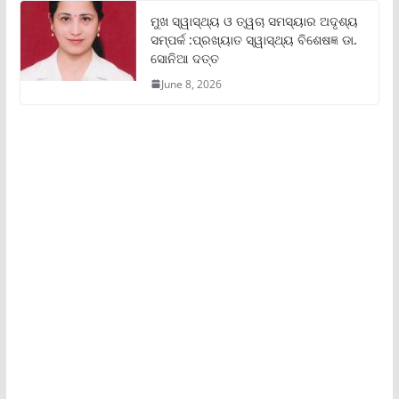
ମୁଖ ସ୍ୱାସ୍ଥ୍ୟ ଓ ତ୍ୱଚା ସମସ୍ୟାର ଅଦୃଶ୍ୟ
ସମ୍ପର୍କ :ପ୍ରଖ୍ୟାତ ସ୍ୱାସ୍ଥ୍ୟ ବିଶେଷଜ୍ଞ ଡା.
ସୋନିଆ ଦତ୍ତ
June 8, 2026