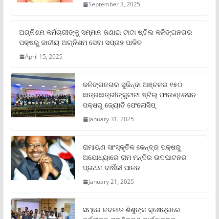
September 3, 2025
ଅଗ୍ନିଶମ କର୍ମଚାରୀଙ୍କୁ ସମ୍ମାନ ଜଣାଇ ଟାଟା ଷ୍ଟିଲ କଳିଙ୍ଗନଗର
ପକ୍ଷରୁ ଜାତୀୟ ଅଗ୍ନିଶମ ସେବା ସପ୍ତାହ ପାଳିତ
April 15, 2025
କଳିଙ୍ଗନଗର ସୁକିନ୍ଦା ଅଞ୍ଚଳର ୧୫୦
ଛାତ୍ରଛାତ୍ରୀଙ୍କୁଟାଟା ଷ୍ଟିଲ୍ ଫାଉଣ୍ଡେସନ
ପକ୍ଷରୁ ଜ୍ୟୋତି ଫେଲୋସିପ୍‌
January 31, 2025
ରାମାୟଣ ସାଂସ୍କୃତିକ କେନ୍ଦ୍ର ପକ୍ଷରୁ
ଅଯୋଧ୍ୟାରେ ରାମ ମନ୍ଦିର ଉଦଘାଟନର
ପ୍ରଥମ ବାର୍ଷିକୀ ପାଳନ
January 21, 2025
ସମ୍‌ରେ ନବଜାତ ଶିଶୁଙ୍କ କ୍ଷେତ୍ରରେ