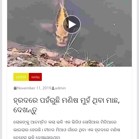
LATEST
ଜାତୀୟ
November 11, 2019
admin
ହ୍ରଦରେ ପହଁରୁଛି ମଣିଷ ମୁହଁ ଥିବା ମାଛ,
ଦେଖନ୍ତୁ
ଲୋକଙ୍କୁ ଆଚମ୍ବିତ କଲା ଭଳି ଏକ ଭିଡିଓ ସୋସିଆଲ ମିଡିଆରେ
ଭାଇରାଲ ହେଉଛି। ଚୀନର ମିଆଓ ଗାଁରେ ଥିବା ଏକ ହ୍ରଦରେ ମଣିଷ
ଚେହେରା ଭଳି ଦେଖାଯାଉଥିବା