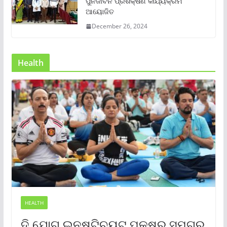
ପୁର୍ନଜୀବନ ପ୍ରଶିକ୍ଷଣ କାର୍ଯ୍ୟକ୍ରମ
ଆୟୋଜିତ
December 26, 2024
Health
HEALTH
ଦି ଯୋଗ ଇନଷ୍ଟିଚ୍ୟୁଟ୍ ପକ୍ଷରୁ ସମଗ୍ର