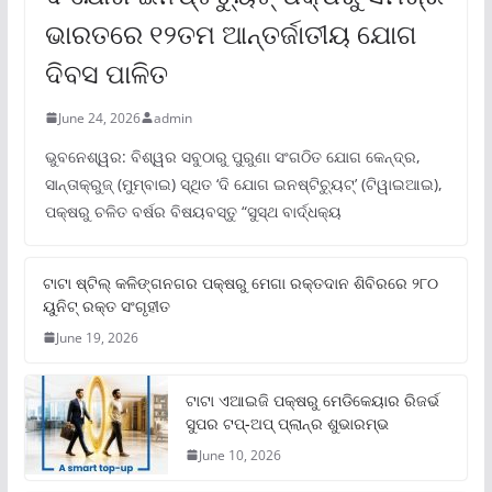
ଭାରତରେ ୧୨ତମ ଆନ୍ତର୍ଜାତୀୟ ଯୋଗ
ଦିବସ ପାଳିତ
June 24, 2026
admin
ଭୁବନେଶ୍ୱର: ବିଶ୍ୱର ସବୁଠାରୁ ପୁରୁଣା ସଂଗଠିତ ଯୋଗ କେନ୍ଦ୍ର,
ସାନ୍ତାକ୍ରୁଜ୍ (ମୁମ୍ବାଇ) ସ୍ଥିତ ‘ଦି ଯୋଗ ଇନଷ୍ଟିଚ୍ୟୁଟ୍‌’ (ଟିୱାଇଆଇ),
ପକ୍ଷରୁ ଚଳିତ ବର୍ଷର ବିଷୟବସ୍ତୁ “ସୁସ୍ଥ ବାର୍ଦ୍ଧକ୍ୟ
ଟାଟା ଷ୍ଟିଲ୍‌ କଳିଙ୍ଗନଗର ପକ୍ଷରୁ ମେଗା ରକ୍ତଦାନ ଶିବିରରେ ୨୮୦
ୟୁନିଟ୍‌ ରକ୍ତ ସଂଗୃହୀତ
June 19, 2026
ଟାଟା ଏଆଇଜି ପକ୍ଷରୁ ମେଡିକେୟାର ରିଜର୍ଭ
ସୁପର ଟପ୍‌-ଅପ୍ ପ୍ଲାନ୍‌ର ଶୁଭାରମ୍ଭ
June 10, 2026