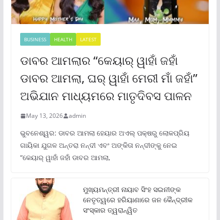
BUSINESS
HEALTH
LATEST
ଡାବର ଆମଲାର “କେୟାର୍ ୱାହାଁ ଜହାଁ
ଡାବର ଆମଲା, ଘର୍ ୱାହାଁ ମେରୀ ମାଁ ଜହାଁ”
ଅଭିଯାନ ମାଧ୍ୟମରେ ମାତୃଦିବସ ପାଳନ
May 13, 2026
admin
ଭୁବନେଶ୍ୱର: ଡାବର ଆମଲା ହେୟାର ଅଏଲ୍ ପକ୍ଷରୁ ଲୋକପ୍ରିୟ
ଗାୟିକା ଯୁଗଳ ଅନ୍ତରା ନନ୍ଦୀ ଏବଂ ଅଙ୍କିତା ନନ୍ଦୀଙ୍କୁ ନେଇ
“କେୟାର୍ ୱାହାଁ ଜହାଁ ଡାବର ଆମଲା,
ମୁଖ୍ୟମନ୍ତ୍ରୀ ନାୟାବ ସିଂହ ସଇନୀଙ୍କ
ନେତୃତ୍ୱରେ ହରିୟାଣାରେ ଜନ କୈନ୍ଦ୍ରୀକ
ସଂସ୍କାର ତ୍ୱରାନ୍ୱିତ