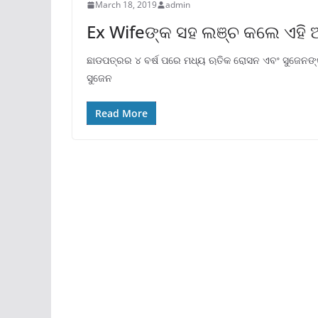
March 18, 2019
admin
Ex Wifeଙ୍କ ସହ ଲଞ୍ଚ କଲେ ଏହି 
ଛାଡପତ୍ରର ୪ ବର୍ଷ ପରେ ମଧ୍ୟ ଋତିକ ରୋସନ ଏବଂ ସୁଜେନଙ୍କ
ସୁଜେନ
Read More