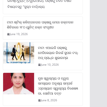
ଇନଷ୍ଟିଚ୍ୟୁଟ୍‌’ (ଟିୱାଇଆଇ), ପକ୍ଷରୁ ଚଳିତ ବର୍ଷର
ବିଷୟବସ୍ତୁ “ସୁସ୍ଥ ବାର୍ଦ୍ଧକ୍ୟ
ଟାଟା ଷ୍ଟିଲ୍‌ କଳିଙ୍ଗନଗର ପକ୍ଷରୁ ମେଗା ରକ୍ତଦାନ
ଶିବିରରେ ୨୮୦ ୟୁନିଟ୍‌ ରକ୍ତ ସଂଗୃହୀତ
June 19, 2026
ଟାଟା ଏଆଇଜି ପକ୍ଷରୁ
ମେଡିକେୟାର ରିଜର୍ଭ ସୁପର ଟପ୍‌-
ଅପ୍ ପ୍ଲାନ୍‌ର ଶୁଭାରମ୍ଭ
June 10, 2026
ମୁଖ ସ୍ୱାସ୍ଥ୍ୟ ଓ ତ୍ୱଚା
ସମସ୍ୟାର ଅଦୃଶ୍ୟ ସମ୍ପର୍କ
:ପ୍ରଖ୍ୟାତ ସ୍ୱାସ୍ଥ୍ୟ ବିଶେଷଜ୍ଞ
ଡା. ସୋନିଆ ଦତ୍ତ
June 8, 2026