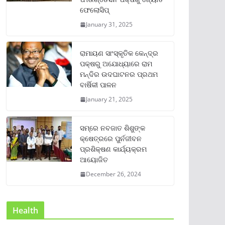
ଫେଲୋସିପ୍‌
January 31, 2025
ରାମାୟଣ ସାଂସ୍କୃତିକ କେନ୍ଦ୍ର
ପକ୍ଷରୁ ଅଯୋଧ୍ୟାରେ ରାମ
ମନ୍ଦିର ଉଦଘାଟନର ପ୍ରଥମ
ବାର୍ଷିକୀ ପାଳନ
January 21, 2025
ସମ୍‌ରେ ନବଜାତ ଶିଶୁଙ୍କ
କ୍ଷେତ୍ରରେ ପୁର୍ନଜୀବନ
ପ୍ରଶିକ୍ଷଣ କାର୍ଯ୍ୟକ୍ରମ
ଆୟୋଜିତ
December 26, 2024
Health