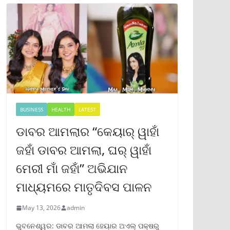
BUSINESS
HEALTH
LATEST
ଡାବର ଆମଲାର “କେୟାର୍ ୱାହାଁ
ଜହାଁ ଡାବର ଆମଲା, ଘର୍ ୱାହାଁ
ମେରୀ ମାଁ ଜହାଁ” ଅଭିଯାନ
ମାଧ୍ୟମରେ ମାତୃଦିବସ ପାଳନ
May 13, 2026
admin
ଭୁବନେଶ୍ୱର: ଡାବର ଆମଲା ହେୟାର ଅଏଲ୍ ପକ୍ଷରୁ