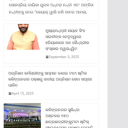
ଲୋକପ୍ରିୟ ଗାୟିକା ଯୁଗଳ ଅନ୍ତରା ନନ୍ଦୀ ଏବଂ ଅଙ୍କିତା
ନନ୍ଦୀଙ୍କୁ ନେଇ “କେୟାର୍ ୱାହାଁ ଜହାଁ ଡାବର ଆମଲା,
ମୁଖ୍ୟମନ୍ତ୍ରୀ ନାୟାବ ସିଂହ
ସଇନୀଙ୍କ ନେତୃତ୍ୱରେ
ହରିୟାଣାରେ ଜନ କୈନ୍ଦ୍ରୀକ
ସଂସ୍କାର ତ୍ୱରାନ୍ୱିତ
September 3, 2025
ଅଗ୍ନିଶମ କର୍ମଚାରୀଙ୍କୁ ସମ୍ମାନ ଜଣାଇ ଟାଟା ଷ୍ଟିଲ
କଳିଙ୍ଗନଗର ପକ୍ଷରୁ ଜାତୀୟ ଅଗ୍ନିଶମ ସେବା ସପ୍ତାହ
ପାଳିତ
April 15, 2025
କଳିଙ୍ଗନଗର ସୁକିନ୍ଦା
ଅଞ୍ଚଳର ୧୫୦
ଛାତ୍ରଛାତ୍ରୀଙ୍କୁଟାଟା ଷ୍ଟିଲ୍
ଫାଉଣ୍ଡେସନ ପକ୍ଷରୁ ଜ୍ୟୋତି