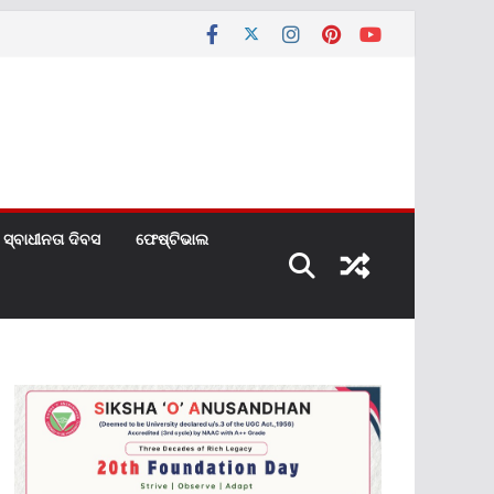
ସ୍ବାଧୀନତା ଦିବସ
ଫେଷ୍ଟିଭାଲ