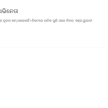
ଅଭିନେତା
 ଦୂରତା କମ୍ ହୋଇନାହିଁ। ନିକଟରେ ଋତିକ ପୁଣି ଥରେ ନିଜର ଏକ୍ସ ୱାଇଫ