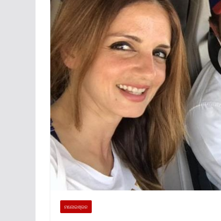
ମନୋରଞ୍ଜନ