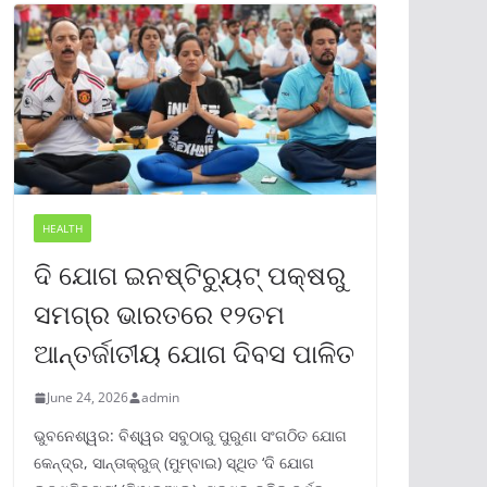
HEALTH
ଦି ଯୋଗ ଇନଷ୍ଟିଚ୍ୟୁଟ୍ ପକ୍ଷରୁ
ସମଗ୍ର ଭାରତରେ ୧୨ତମ
ଆନ୍ତର୍ଜାତୀୟ ଯୋଗ ଦିବସ ପାଳିତ
June 24, 2026
admin
ଭୁବନେଶ୍ୱର: ବିଶ୍ୱର ସବୁଠାରୁ ପୁରୁଣା ସଂଗଠିତ ଯୋଗ
କେନ୍ଦ୍ର, ସାନ୍ତାକ୍ରୁଜ୍ (ମୁମ୍ବାଇ) ସ୍ଥିତ ‘ଦି ଯୋଗ