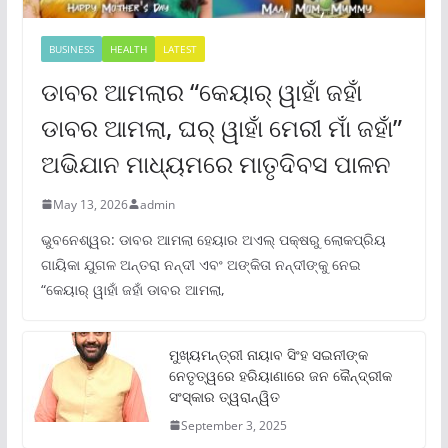
BUSINESS
HEALTH
LATEST
ଡାବର ଆମଲାର “କେୟାର୍ ୱାହାଁ ଜହାଁ
ଡାବର ଆମଲା, ଘର୍ ୱାହାଁ ମେରୀ ମାଁ ଜହାଁ”
ଅଭିଯାନ ମାଧ୍ୟମରେ ମାତୃଦିବସ ପାଳନ
May 13, 2026
admin
ଭୁବନେଶ୍ୱର: ଡାବର ଆମଲା ହେୟାର ଅଏଲ୍ ପକ୍ଷରୁ ଲୋକପ୍ରିୟ
ଗାୟିକା ଯୁଗଳ ଅନ୍ତରା ନନ୍ଦୀ ଏବଂ ଅଙ୍କିତା ନନ୍ଦୀଙ୍କୁ ନେଇ
“କେୟାର୍ ୱାହାଁ ଜହାଁ ଡାବର ଆମଲା,
ମୁଖ୍ୟମନ୍ତ୍ରୀ ନାୟାବ ସିଂହ ସଇନୀଙ୍କ
ନେତୃତ୍ୱରେ ହରିୟାଣାରେ ଜନ କୈନ୍ଦ୍ରୀକ
ସଂସ୍କାର ତ୍ୱରାନ୍ୱିତ
September 3, 2025