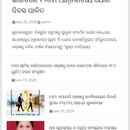
ଦିବସ ପାଳିତ
June 24, 2026
admin
ଭୁବନେଶ୍ୱର: ବିଶ୍ୱର ସବୁଠାରୁ ପୁରୁଣା ସଂଗଠିତ ଯୋଗ କେନ୍ଦ୍ର,
ସାନ୍ତାକ୍ରୁଜ୍ (ମୁମ୍ବାଇ) ସ୍ଥିତ ‘ଦି ଯୋଗ ଇନଷ୍ଟିଚ୍ୟୁଟ୍‌’ (ଟିୱାଇଆଇ),
ପକ୍ଷରୁ ଚଳିତ ବର୍ଷର ବିଷୟବସ୍ତୁ “ସୁସ୍ଥ ବାର୍ଦ୍ଧକ୍ୟ
ଟାଟା ଷ୍ଟିଲ୍‌ କଳିଙ୍ଗନଗର ପକ୍ଷରୁ ମେଗା ରକ୍ତଦାନ ଶିବିରରେ ୨୮୦
ୟୁନିଟ୍‌ ରକ୍ତ ସଂଗୃହୀତ
June 19, 2026
ଟାଟା ଏଆଇଜି ପକ୍ଷରୁ ମେଡିକେୟାର ରିଜର୍ଭ
ସୁପର ଟପ୍‌-ଅପ୍ ପ୍ଲାନ୍‌ର ଶୁଭାରମ୍ଭ
June 10, 2026
ମୁଖ ସ୍ୱାସ୍ଥ୍ୟ ଓ ତ୍ୱଚା ସମସ୍ୟାର ଅଦୃଶ୍ୟ