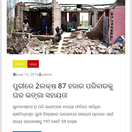
LATEST
ରାଜ୍ୟ
June 10, 2019
admin
ପୁରୀରେ 2ଲକ୍ଷ 87 ହଜାର ପରିବାରକୁ
ଘର ଭଙ୍ଗା ସହାୟତା
ଭୁବନେଶ୍ବର () ଅତି ଭୟଙ୍କର ବାତ୍ୟା ଫନିରେ ସର୍ବାଧିକ
କ୍ଷତିଗ୍ରସ୍ତ ପୁରୀ ଜିଲ୍ଲାରେ ଘରଭଙ୍ଗା ସହାୟତା ପ୍ରଦାନ ପାଇଁ
ରାଜ୍ୟ ରାଜକୋଷରୁ 197 କୋଟି 59 ଲକ୍ଷ