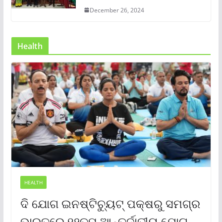
December 26, 2024
Health
HEALTH
ଦି ଯୋଗ ଇନଷ୍ଟିଚ୍ୟୁଟ୍ ପକ୍ଷରୁ ସମଗ୍ର
ଭାରତରେ ୧୨ତମ ଆନ୍ତର୍ଜାତୀୟ ଯୋଗ