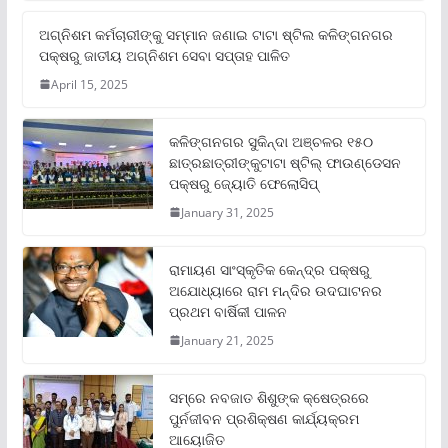
ଅଗ୍ନିଶମ କର୍ମଚାରୀଙ୍କୁ ସମ୍ମାନ ଜଣାଇ ଟାଟା ଷ୍ଟିଲ କଳିଙ୍ଗନଗର
ପକ୍ଷରୁ ଜାତୀୟ ଅଗ୍ନିଶମ ସେବା ସପ୍ତାହ ପାଳିତ
April 15, 2025
କଳିଙ୍ଗନଗର ସୁକିନ୍ଦା ଅଞ୍ଚଳର ୧୫୦
ଛାତ୍ରଛାତ୍ରୀଙ୍କୁଟାଟା ଷ୍ଟିଲ୍ ଫାଉଣ୍ଡେସନ
ପକ୍ଷରୁ ଜ୍ୟୋତି ଫେଲୋସିପ୍‌
January 31, 2025
ରାମାୟଣ ସାଂସ୍କୃତିକ କେନ୍ଦ୍ର ପକ୍ଷରୁ
ଅଯୋଧ୍ୟାରେ ରାମ ମନ୍ଦିର ଉଦଘାଟନର
ପ୍ରଥମ ବାର୍ଷିକୀ ପାଳନ
January 21, 2025
ସମ୍‌ରେ ନବଜାତ ଶିଶୁଙ୍କ କ୍ଷେତ୍ରରେ
ପୁର୍ନଜୀବନ ପ୍ରଶିକ୍ଷଣ କାର୍ଯ୍ୟକ୍ରମ
ଆୟୋଜିତ