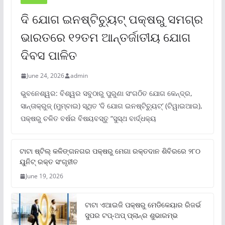
ଦି ଯୋଗ ଇନଷ୍ଟିଚ୍ୟୁଟ୍ ପକ୍ଷରୁ ସମଗ୍ର
ଭାରତରେ ୧୨ତମ ଆନ୍ତର୍ଜାତୀୟ ଯୋଗ
ଦିବସ ପାଳିତ
June 24, 2026
admin
ଭୁବନେଶ୍ୱର: ବିଶ୍ୱର ସବୁଠାରୁ ପୁରୁଣା ସଂଗଠିତ ଯୋଗ କେନ୍ଦ୍ର,
ସାନ୍ତାକ୍ରୁଜ୍ (ମୁମ୍ବାଇ) ସ୍ଥିତ ‘ଦି ଯୋଗ ଇନଷ୍ଟିଚ୍ୟୁଟ୍‌’ (ଟିୱାଇଆଇ),
ପକ୍ଷରୁ ଚଳିତ ବର୍ଷର ବିଷୟବସ୍ତୁ “ସୁସ୍ଥ ବାର୍ଦ୍ଧକ୍ୟ
ଟାଟା ଷ୍ଟିଲ୍‌ କଳିଙ୍ଗନଗର ପକ୍ଷରୁ ମେଗା ରକ୍ତଦାନ ଶିବିରରେ ୨୮୦
ୟୁନିଟ୍‌ ରକ୍ତ ସଂଗୃହୀତ
June 19, 2026
ଟାଟା ଏଆଇଜି ପକ୍ଷରୁ ମେଡିକେୟାର ରିଜର୍ଭ
ସୁପର ଟପ୍‌-ଅପ୍ ପ୍ଲାନ୍‌ର ଶୁଭାରମ୍ଭ