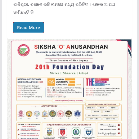
ପାନିପୁରୀ, ବତାଶେ ଭଳି ନାମରେ ମଧ୍ୟ ପରିଚିତ । ହେଲେ ଆପଣ
ଜାଣିଛନ୍ତି କି
Read More