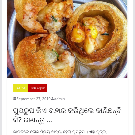
LATEST
ମନୋରଞ୍ଜନ
September 27, 2019
admin
ଗୁପଚୁପ କିଏ ବାହାର କରିଥିଲେ ଜାଣିଛନ୍ତି
କି? ଜାଣନ୍ତୁ …
ଭାରତରେ ଲୋକ ପି୍ରୟ ଖାଦ୍ୟ ହେଲା ଗୁପଚୁପ । ଏହା ପୁଚ୍କା,