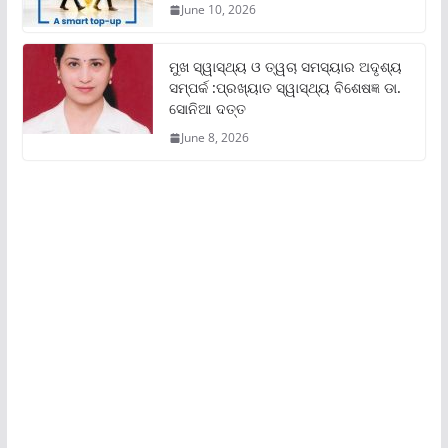
June 10, 2026
ମୁଖ ସ୍ୱାସ୍ଥ୍ୟ ଓ ତ୍ୱଚା ସମସ୍ୟାର ଅଦୃଶ୍ୟ
ସମ୍ପର୍କ :ପ୍ରଖ୍ୟାତ ସ୍ୱାସ୍ଥ୍ୟ ବିଶେଷଜ୍ଞ ଡା.
ସୋନିଆ ଦତ୍ତ
June 8, 2026