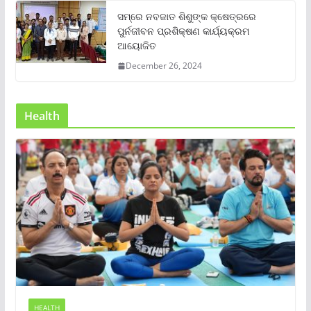
ସମ୍‌ରେ ନବଜାତ ଶିଶୁଙ୍କ କ୍ଷେତ୍ରରେ
ପୁର୍ନଜୀବନ ପ୍ରଶିକ୍ଷଣ କାର୍ଯ୍ୟକ୍ରମ
ଆୟୋଜିତ
December 26, 2024
Health
HEALTH