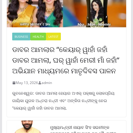
BUSINESS
HEALTH
LATEST
ଡାବର ଆମଲାର “କେୟାର୍ ୱାହାଁ ଜହାଁ
ଡାବର ଆମଲା, ଘର୍ ୱାହାଁ ମେରୀ ମାଁ ଜହାଁ”
ଅଭିଯାନ ମାଧ୍ୟମରେ ମାତୃଦିବସ ପାଳନ
May 13, 2026
admin
ଭୁବନେଶ୍ୱର: ଡାବର ଆମଲା ହେୟାର ଅଏଲ୍ ପକ୍ଷରୁ ଲୋକପ୍ରିୟ
ଗାୟିକା ଯୁଗଳ ଅନ୍ତରା ନନ୍ଦୀ ଏବଂ ଅଙ୍କିତା ନନ୍ଦୀଙ୍କୁ ନେଇ
“କେୟାର୍ ୱାହାଁ ଜହାଁ ଡାବର ଆମଲା,
ମୁଖ୍ୟମନ୍ତ୍ରୀ ନାୟାବ ସିଂହ ସଇନୀଙ୍କ