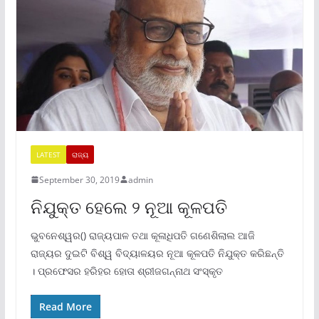
LATEST
ରାଜ୍ୟ
September 30, 2019
admin
ନିଯୁକ୍ତ ହେଲେ ୨ ନୂଆ କୂଳପତି
ଭୁବନେଶ୍ୱର() ରାଜ୍ୟପାଳ ତଥା କୂଳାଧିପତି ଗଣେଶିଲାଲ ଆଜି
ରାଜ୍ୟର ଦୁଇଟି ବିଶ୍ୱ ବିଦ୍ୟାଳୟର ନୂଆ କୂଳପତି ନିଯୁକ୍ତ କରିଛନ୍ତି
। ପ୍ରଫେସର ହରିହର ହୋତା ଶ୍ରୀଜଗନ୍ନାଥ ସଂସ୍କୃତ
Read More