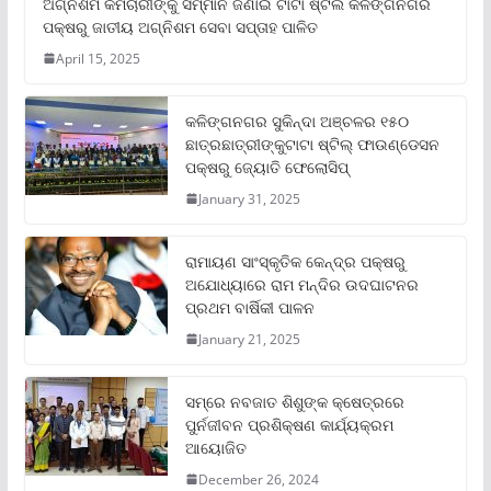
ଅଗ୍ନିଶମ କର୍ମଚାରୀଙ୍କୁ ସମ୍ମାନ ଜଣାଇ ଟାଟା ଷ୍ଟିଲ କଳିଙ୍ଗନଗର
ପକ୍ଷରୁ ଜାତୀୟ ଅଗ୍ନିଶମ ସେବା ସପ୍ତାହ ପାଳିତ
April 15, 2025
କଳିଙ୍ଗନଗର ସୁକିନ୍ଦା ଅଞ୍ଚଳର ୧୫୦
ଛାତ୍ରଛାତ୍ରୀଙ୍କୁଟାଟା ଷ୍ଟିଲ୍ ଫାଉଣ୍ଡେସନ
ପକ୍ଷରୁ ଜ୍ୟୋତି ଫେଲୋସିପ୍‌
January 31, 2025
ରାମାୟଣ ସାଂସ୍କୃତିକ କେନ୍ଦ୍ର ପକ୍ଷରୁ
ଅଯୋଧ୍ୟାରେ ରାମ ମନ୍ଦିର ଉଦଘାଟନର
ପ୍ରଥମ ବାର୍ଷିକୀ ପାଳନ
January 21, 2025
ସମ୍‌ରେ ନବଜାତ ଶିଶୁଙ୍କ କ୍ଷେତ୍ରରେ
ପୁର୍ନଜୀବନ ପ୍ରଶିକ୍ଷଣ କାର୍ଯ୍ୟକ୍ରମ
ଆୟୋଜିତ
December 26, 2024