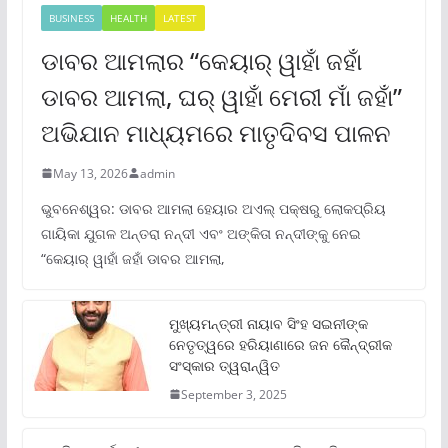
BUSINESS
HEALTH
LATEST
ଡାବର ଆମଲାର “କେୟାର୍ ୱାହାଁ ଜହାଁ
ଡାବର ଆମଲା, ଘର୍ ୱାହାଁ ମେରୀ ମାଁ ଜହାଁ”
ଅଭିଯାନ ମାଧ୍ୟମରେ ମାତୃଦିବସ ପାଳନ
May 13, 2026
admin
ଭୁବନେଶ୍ୱର: ଡାବର ଆମଲା ହେୟାର ଅଏଲ୍ ପକ୍ଷରୁ ଲୋକପ୍ରିୟ
ଗାୟିକା ଯୁଗଳ ଅନ୍ତରା ନନ୍ଦୀ ଏବଂ ଅଙ୍କିତା ନନ୍ଦୀଙ୍କୁ ନେଇ
“କେୟାର୍ ୱାହାଁ ଜହାଁ ଡାବର ଆମଲା,
ମୁଖ୍ୟମନ୍ତ୍ରୀ ନାୟାବ ସିଂହ ସଇନୀଙ୍କ
ନେତୃତ୍ୱରେ ହରିୟାଣାରେ ଜନ କୈନ୍ଦ୍ରୀକ
ସଂସ୍କାର ତ୍ୱରାନ୍ୱିତ
September 3, 2025