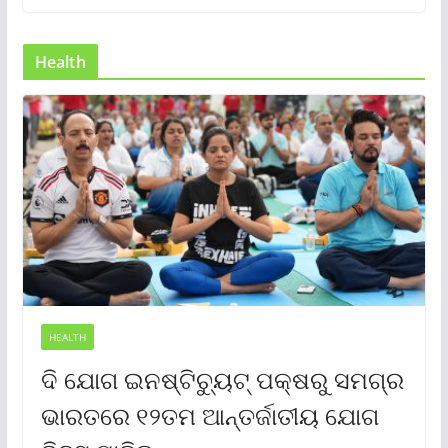
Health
HEALTH
ଦି ଯୋଗ ଇନଷ୍ଟିଚ୍ୟୁଟ୍ ପକ୍ଷରୁ ସମଗ୍ର
ଭାରତରେ ୧୨ତମ ଆନ୍ତର୍ଜାତୀୟ ଯୋଗ