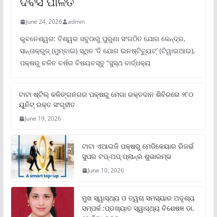
ଦିବସ ପାଳିତ
June 24, 2026
admin
ଭୁବନେଶ୍ୱର: ବିଶ୍ୱର ସବୁଠାରୁ ପୁରୁଣା ସଂଗଠିତ ଯୋଗ କେନ୍ଦ୍ର,
ସାନ୍ତାକ୍ରୁଜ୍ (ମୁମ୍ବାଇ) ସ୍ଥିତ ‘ଦି ଯୋଗ ଇନଷ୍ଟିଚ୍ୟୁଟ୍‌’ (ଟିୱାଇଆଇ),
ପକ୍ଷରୁ ଚଳିତ ବର୍ଷର ବିଷୟବସ୍ତୁ “ସୁସ୍ଥ ବାର୍ଦ୍ଧକ୍ୟ
ଟାଟା ଷ୍ଟିଲ୍‌ କଳିଙ୍ଗନଗର ପକ୍ଷରୁ ମେଗା ରକ୍ତଦାନ ଶିବିରରେ ୨୮୦
ୟୁନିଟ୍‌ ରକ୍ତ ସଂଗୃହୀତ
June 19, 2026
ଟାଟା ଏଆଇଜି ପକ୍ଷରୁ ମେଡିକେୟାର ରିଜର୍ଭ
ସୁପର ଟପ୍‌-ଅପ୍ ପ୍ଲାନ୍‌ର ଶୁଭାରମ୍ଭ
June 10, 2026
ମୁଖ ସ୍ୱାସ୍ଥ୍ୟ ଓ ତ୍ୱଚା ସମସ୍ୟାର ଅଦୃଶ୍ୟ
ସମ୍ପର୍କ :ପ୍ରଖ୍ୟାତ ସ୍ୱାସ୍ଥ୍ୟ ବିଶେଷଜ୍ଞ ଡା.