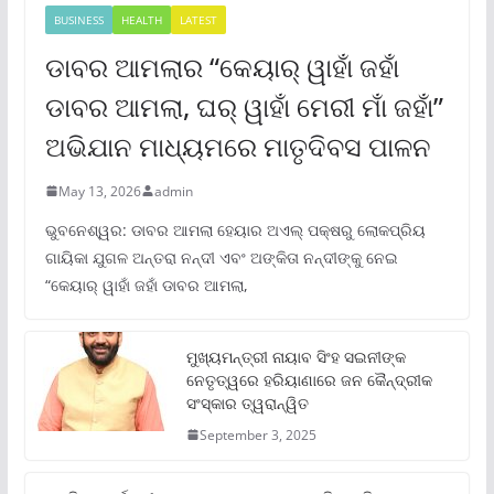
BUSINESS
HEALTH
LATEST
ଡାବର ଆମଲାର “କେୟାର୍ ୱାହାଁ ଜହାଁ
ଡାବର ଆମଲା, ଘର୍ ୱାହାଁ ମେରୀ ମାଁ ଜହାଁ”
ଅଭିଯାନ ମାଧ୍ୟମରେ ମାତୃଦିବସ ପାଳନ
May 13, 2026
admin
ଭୁବନେଶ୍ୱର: ଡାବର ଆମଲା ହେୟାର ଅଏଲ୍ ପକ୍ଷରୁ ଲୋକପ୍ରିୟ
ଗାୟିକା ଯୁଗଳ ଅନ୍ତରା ନନ୍ଦୀ ଏବଂ ଅଙ୍କିତା ନନ୍ଦୀଙ୍କୁ ନେଇ
“କେୟାର୍ ୱାହାଁ ଜହାଁ ଡାବର ଆମଲା,
ମୁଖ୍ୟମନ୍ତ୍ରୀ ନାୟାବ ସିଂହ ସଇନୀଙ୍କ
ନେତୃତ୍ୱରେ ହରିୟାଣାରେ ଜନ କୈନ୍ଦ୍ରୀକ
ସଂସ୍କାର ତ୍ୱରାନ୍ୱିତ
September 3, 2025