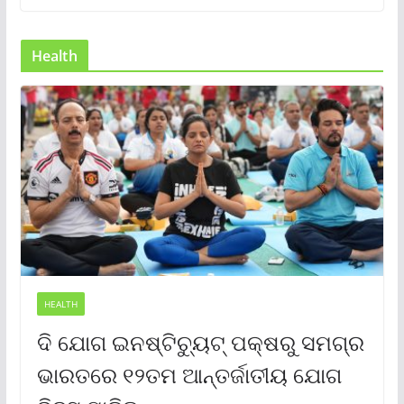
Health
HEALTH
ଦି ଯୋଗ ଇନଷ୍ଟିଚ୍ୟୁଟ୍ ପକ୍ଷରୁ ସମଗ୍ର
ଭାରତରେ ୧୨ତମ ଆନ୍ତର୍ଜାତୀୟ ଯୋଗ