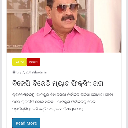
LATEST
ରାଜନୀତି
July 7, 2019
admin
ବିଜେପି-ବିଜେଡି ମ୍ୟାଚ ଫିକ୍ସିଂ: ତାରା
ଭୁବନେଶ୍ବର() ପାଟକୁରା ବିଧାନସଭା ନିର୍ବାଚନ ତାରିଖ ଘୋଷଣା ହେବା
ପରେ ରାଜନୀତି ଜୋର ଧରିଛି । ପାଟକୁରା ନିର୍ବାଚନକୁ ନେଇ
ପ୍ରତିକ୍ରିୟା ରଖିଛନ୍ତି କଂଗ୍ରେସ ବିଧାୟକ ତାରା
Read More