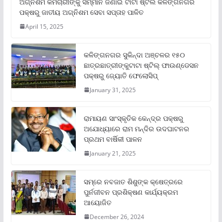
ଅଗ୍ନିଶମ କର୍ମଚାରୀଙ୍କୁ ସମ୍ମାନ ଜଣାଇ ଟାଟା ଷ୍ଟିଲ କଳିଙ୍ଗନଗର
ପକ୍ଷରୁ ଜାତୀୟ ଅଗ୍ନିଶମ ସେବା ସପ୍ତାହ ପାଳିତ
April 15, 2025
କଳିଙ୍ଗନଗର ସୁକିନ୍ଦା ଅଞ୍ଚଳର ୧୫୦
ଛାତ୍ରଛାତ୍ରୀଙ୍କୁଟାଟା ଷ୍ଟିଲ୍ ଫାଉଣ୍ଡେସନ
ପକ୍ଷରୁ ଜ୍ୟୋତି ଫେଲୋସିପ୍‌
January 31, 2025
ରାମାୟଣ ସାଂସ୍କୃତିକ କେନ୍ଦ୍ର ପକ୍ଷରୁ
ଅଯୋଧ୍ୟାରେ ରାମ ମନ୍ଦିର ଉଦଘାଟନର
ପ୍ରଥମ ବାର୍ଷିକୀ ପାଳନ
January 21, 2025
ସମ୍‌ରେ ନବଜାତ ଶିଶୁଙ୍କ କ୍ଷେତ୍ରରେ
ପୁର୍ନଜୀବନ ପ୍ରଶିକ୍ଷଣ କାର୍ଯ୍ୟକ୍ରମ
ଆୟୋଜିତ
December 26, 2024