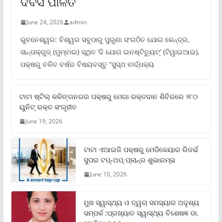
ଦିବସ ପାଳିତ
June 24, 2026
admin
ଭୁବନେଶ୍ୱର: ବିଶ୍ୱର ସବୁଠାରୁ ପୁରୁଣା ସଂଗଠିତ ଯୋଗ କେନ୍ଦ୍ର,
ସାନ୍ତାକ୍ରୁଜ୍ (ମୁମ୍ବାଇ) ସ୍ଥିତ ‘ଦି ଯୋଗ ଇନଷ୍ଟିଚ୍ୟୁଟ୍‌’ (ଟିୱାଇଆଇ),
ପକ୍ଷରୁ ଚଳିତ ବର୍ଷର ବିଷୟବସ୍ତୁ “ସୁସ୍ଥ ବାର୍ଦ୍ଧକ୍ୟ
ଟାଟା ଷ୍ଟିଲ୍‌ କଳିଙ୍ଗନଗର ପକ୍ଷରୁ ମେଗା ରକ୍ତଦାନ ଶିବିରରେ ୨୮୦
ୟୁନିଟ୍‌ ରକ୍ତ ସଂଗୃହୀତ
June 19, 2026
ଟାଟା ଏଆଇଜି ପକ୍ଷରୁ ମେଡିକେୟାର ରିଜର୍ଭ
ସୁପର ଟପ୍‌-ଅପ୍ ପ୍ଲାନ୍‌ର ଶୁଭାରମ୍ଭ
June 10, 2026
ମୁଖ ସ୍ୱାସ୍ଥ୍ୟ ଓ ତ୍ୱଚା ସମସ୍ୟାର ଅଦୃଶ୍ୟ
ସମ୍ପର୍କ :ପ୍ରଖ୍ୟାତ ସ୍ୱାସ୍ଥ୍ୟ ବିଶେଷଜ୍ଞ ଡା.