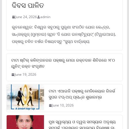
ଦିବସ ପାଳିତ
June 24, 2026
admin
ଭୁବନେଶ୍ୱର: ବିଶ୍ୱର ସବୁଠାରୁ ପୁରୁଣା ସଂଗଠିତ ଯୋଗ କେନ୍ଦ୍ର,
ସାନ୍ତାକ୍ରୁଜ୍ (ମୁମ୍ବାଇ) ସ୍ଥିତ ‘ଦି ଯୋଗ ଇନଷ୍ଟିଚ୍ୟୁଟ୍‌’ (ଟିୱାଇଆଇ),
ପକ୍ଷରୁ ଚଳିତ ବର୍ଷର ବିଷୟବସ୍ତୁ “ସୁସ୍ଥ ବାର୍ଦ୍ଧକ୍ୟ
ଟାଟା ଷ୍ଟିଲ୍‌ କଳିଙ୍ଗନଗର ପକ୍ଷରୁ ମେଗା ରକ୍ତଦାନ ଶିବିରରେ ୨୮୦
ୟୁନିଟ୍‌ ରକ୍ତ ସଂଗୃହୀତ
June 19, 2026
ଟାଟା ଏଆଇଜି ପକ୍ଷରୁ ମେଡିକେୟାର ରିଜର୍ଭ
ସୁପର ଟପ୍‌-ଅପ୍ ପ୍ଲାନ୍‌ର ଶୁଭାରମ୍ଭ
June 10, 2026
ମୁଖ ସ୍ୱାସ୍ଥ୍ୟ ଓ ତ୍ୱଚା ସମସ୍ୟାର ଅଦୃଶ୍ୟ
ସମ୍ପର୍କ :ପ୍ରଖ୍ୟାତ ସ୍ୱାସ୍ଥ୍ୟ ବିଶେଷଜ୍ଞ ଡା.