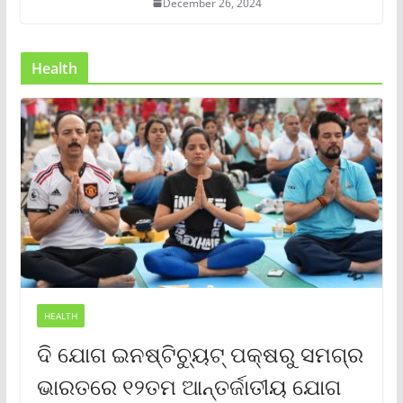
December 26, 2024
Health
HEALTH
ଦି ଯୋଗ ଇନଷ୍ଟିଚ୍ୟୁଟ୍ ପକ୍ଷରୁ ସମଗ୍ର
ଭାରତରେ ୧୨ତମ ଆନ୍ତର୍ଜାତୀୟ ଯୋଗ