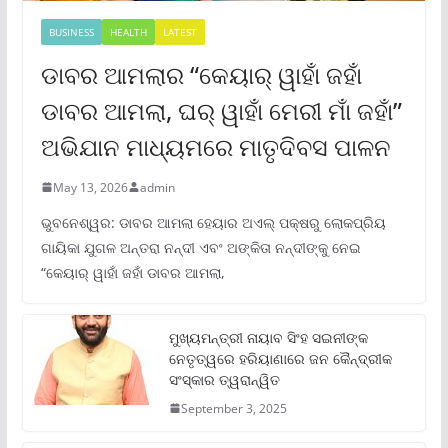
BUSINESS
HEALTH
LATEST
ଡାବର ଆମଲାର “କେୟାର୍ ୱାହାଁ ଜହାଁ
ଡାବର ଆମଲା, ଘର୍ ୱାହାଁ ମେରୀ ମାଁ ଜହାଁ”
ଅଭିଯାନ ମାଧ୍ୟମରେ ମାତୃଦିବସ ପାଳନ
May 13, 2026
admin
ଭୁବନେଶ୍ୱର: ଡାବର ଆମଲା ହେୟାର ଅଏଲ୍ ପକ୍ଷରୁ ଲୋକପ୍ରିୟ
ଗାୟିକା ଯୁଗଳ ଅନ୍ତରା ନନ୍ଦୀ ଏବଂ ଅଙ୍କିତା ନନ୍ଦୀଙ୍କୁ ନେଇ
“କେୟାର୍ ୱାହାଁ ଜହାଁ ଡାବର ଆମଲା,
ମୁଖ୍ୟମନ୍ତ୍ରୀ ନାୟାବ ସିଂହ ସଇନୀଙ୍କ
ନେତୃତ୍ୱରେ ହରିୟାଣାରେ ଜନ କୈନ୍ଦ୍ରୀକ
ସଂସ୍କାର ତ୍ୱରାନ୍ୱିତ
September 3, 2025