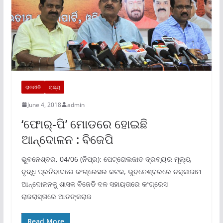
ରାଜନୀତି
ରାଜ୍ୟ
June 4, 2018
admin
‘ଫୋର୍-ପି’ ମୋଡରେ ହୋଇଛି
ଆନ୍ଦୋଳନ : ବିଜେପି
ଭୁବନେଶ୍ବର, 04/06 (ନିପ୍ର): ପେଟ୍ରୋଲଜାତ ଦ୍ରବ୍ୟର ମୂଲ୍ୟ
ବୃଦ୍ଧି ପ୍ରତିବାଦରେ କଂଗ୍ରେସର କଟକ, ଭୁବନେଶ୍ବରରେ ଚକ୍କାଜାମ
ଆନ୍ଦୋଳନକୁ ଶାସକ ବିଜେଡି ଦଳ ସହାୟତାରେ କଂଗ୍ରେସ
ରାଜରାସ୍ତାରେ ଆତଙ୍କରାଜ
Read More