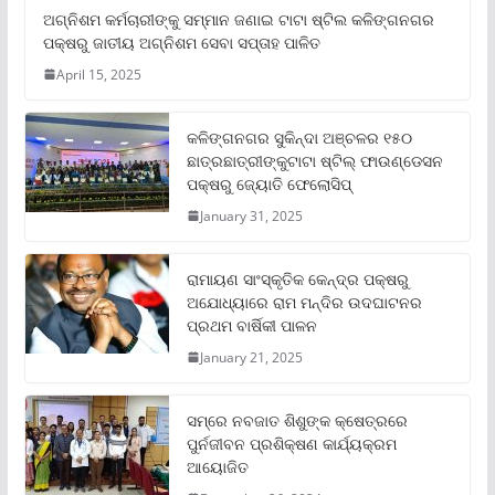
ଅଗ୍ନିଶମ କର୍ମଚାରୀଙ୍କୁ ସମ୍ମାନ ଜଣାଇ ଟାଟା ଷ୍ଟିଲ କଳିଙ୍ଗନଗର
ପକ୍ଷରୁ ଜାତୀୟ ଅଗ୍ନିଶମ ସେବା ସପ୍ତାହ ପାଳିତ
April 15, 2025
କଳିଙ୍ଗନଗର ସୁକିନ୍ଦା ଅଞ୍ଚଳର ୧୫୦
ଛାତ୍ରଛାତ୍ରୀଙ୍କୁଟାଟା ଷ୍ଟିଲ୍ ଫାଉଣ୍ଡେସନ
ପକ୍ଷରୁ ଜ୍ୟୋତି ଫେଲୋସିପ୍‌
January 31, 2025
ରାମାୟଣ ସାଂସ୍କୃତିକ କେନ୍ଦ୍ର ପକ୍ଷରୁ
ଅଯୋଧ୍ୟାରେ ରାମ ମନ୍ଦିର ଉଦଘାଟନର
ପ୍ରଥମ ବାର୍ଷିକୀ ପାଳନ
January 21, 2025
ସମ୍‌ରେ ନବଜାତ ଶିଶୁଙ୍କ କ୍ଷେତ୍ରରେ
ପୁର୍ନଜୀବନ ପ୍ରଶିକ୍ଷଣ କାର୍ଯ୍ୟକ୍ରମ
ଆୟୋଜିତ