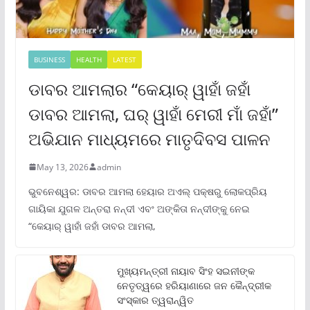
BUSINESS
HEALTH
LATEST
ଡାବର ଆମଲାର “କେୟାର୍ ୱାହାଁ ଜହାଁ
ଡାବର ଆମଲା, ଘର୍ ୱାହାଁ ମେରୀ ମାଁ ଜହାଁ”
ଅଭିଯାନ ମାଧ୍ୟମରେ ମାତୃଦିବସ ପାଳନ
May 13, 2026
admin
ଭୁବନେଶ୍ୱର: ଡାବର ଆମଲା ହେୟାର ଅଏଲ୍ ପକ୍ଷରୁ ଲୋକପ୍ରିୟ
ଗାୟିକା ଯୁଗଳ ଅନ୍ତରା ନନ୍ଦୀ ଏବଂ ଅଙ୍କିତା ନନ୍ଦୀଙ୍କୁ ନେଇ
“କେୟାର୍ ୱାହାଁ ଜହାଁ ଡାବର ଆମଲା,
ମୁଖ୍ୟମନ୍ତ୍ରୀ ନାୟାବ ସିଂହ ସଇନୀଙ୍କ
ନେତୃତ୍ୱରେ ହରିୟାଣାରେ ଜନ କୈନ୍ଦ୍ରୀକ
ସଂସ୍କାର ତ୍ୱରାନ୍ୱିତ