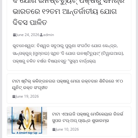
ଭାରତରେ ୧୨ତମ ଆନ୍ତର୍ଜାତୀୟ ଯୋଗ
ଦିବସ ପାଳିତ
June 24, 2026
admin
ଭୁବନେଶ୍ୱର: ବିଶ୍ୱର ସବୁଠାରୁ ପୁରୁଣା ସଂଗଠିତ ଯୋଗ କେନ୍ଦ୍ର,
ସାନ୍ତାକ୍ରୁଜ୍ (ମୁମ୍ବାଇ) ସ୍ଥିତ ‘ଦି ଯୋଗ ଇନଷ୍ଟିଚ୍ୟୁଟ୍‌’ (ଟିୱାଇଆଇ),
ପକ୍ଷରୁ ଚଳିତ ବର୍ଷର ବିଷୟବସ୍ତୁ “ସୁସ୍ଥ ବାର୍ଦ୍ଧକ୍ୟ
ଟାଟା ଷ୍ଟିଲ୍‌ କଳିଙ୍ଗନଗର ପକ୍ଷରୁ ମେଗା ରକ୍ତଦାନ ଶିବିରରେ ୨୮୦
ୟୁନିଟ୍‌ ରକ୍ତ ସଂଗୃହୀତ
June 19, 2026
ଟାଟା ଏଆଇଜି ପକ୍ଷରୁ ମେଡିକେୟାର ରିଜର୍ଭ
ସୁପର ଟପ୍‌-ଅପ୍ ପ୍ଲାନ୍‌ର ଶୁଭାରମ୍ଭ
June 10, 2026