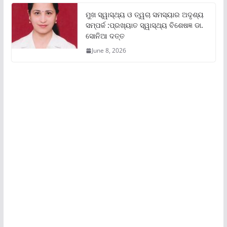
ମୁଖ ସ୍ୱାସ୍ଥ୍ୟ ଓ ତ୍ୱଚା ସମସ୍ୟାର ଅଦୃଶ୍ୟ
ସମ୍ପର୍କ :ପ୍ରଖ୍ୟାତ ସ୍ୱାସ୍ଥ୍ୟ ବିଶେଷଜ୍ଞ ଡା.
ସୋନିଆ ଦତ୍ତ
June 8, 2026