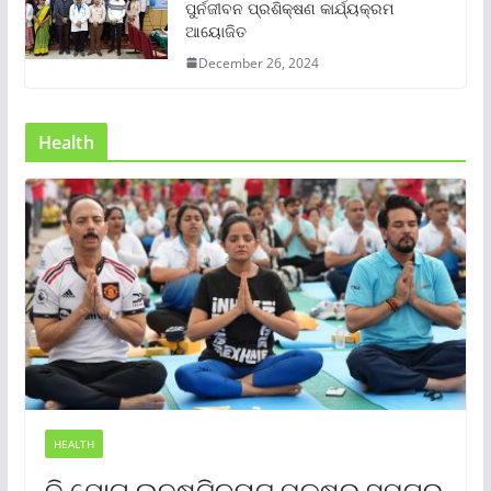
ପୁର୍ନଜୀବନ ପ୍ରଶିକ୍ଷଣ କାର୍ଯ୍ୟକ୍ରମ
ଆୟୋଜିତ
December 26, 2024
Health
HEALTH
ଦି ଯୋଗ ଇନଷ୍ଟିଚ୍ୟୁଟ୍ ପକ୍ଷରୁ ସମଗ୍ର