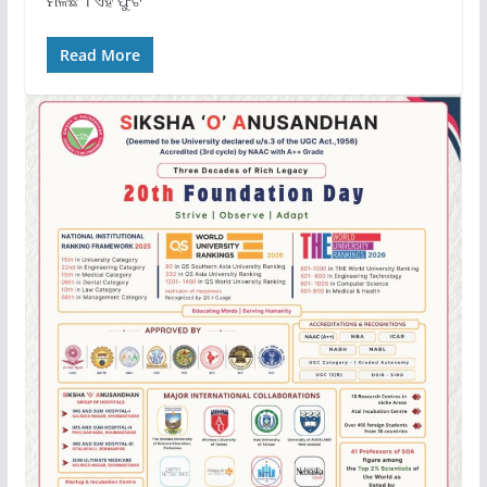
ମିଳିଛି । ଏହି ଫୁଟ
Read More