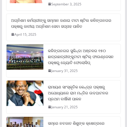
September 3, 2025
ଅଗ୍ନିଶମ କର୍ମଚାରୀଙ୍କୁ ସମ୍ମାନ ଜଣାଇ ଟାଟା ଷ୍ଟିଲ କଳିଙ୍ଗନଗର
ପକ୍ଷରୁ ଜାତୀୟ ଅଗ୍ନିଶମ ସେବା ସପ୍ତାହ ପାଳିତ
April 15, 2025
କଳିଙ୍ଗନଗର ସୁକିନ୍ଦା ଅଞ୍ଚଳର ୧୫୦
ଛାତ୍ରଛାତ୍ରୀଙ୍କୁଟାଟା ଷ୍ଟିଲ୍ ଫାଉଣ୍ଡେସନ
ପକ୍ଷରୁ ଜ୍ୟୋତି ଫେଲୋସିପ୍‌
January 31, 2025
ରାମାୟଣ ସାଂସ୍କୃତିକ କେନ୍ଦ୍ର ପକ୍ଷରୁ
ଅଯୋଧ୍ୟାରେ ରାମ ମନ୍ଦିର ଉଦଘାଟନର
ପ୍ରଥମ ବାର୍ଷିକୀ ପାଳନ
January 21, 2025
ସମ୍‌ରେ ନବଜାତ ଶିଶୁଙ୍କ କ୍ଷେତ୍ରରେ