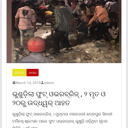
LATEST
ଜାତୀୟ
March 14, 2019
admin
ଭୁଶୁଡ଼ିଲା ଫୁଟ୍ ଓଭରବ୍ରିଜ୍ , ୨ ମୃତ ଓ
୨୦ରୁ ଉଦ୍ଧ୍ୱର୍ ଆହତ
ଭୁଷୁଡ଼ିଲା ଫୁଟ୍ ଓଭରବ୍ରିଜ୍ । ମୁମ୍ବାଇ ମହାନଗରୀ ଛତ୍ରପୁର ସିବାଜୀ
ଟର୍ମିନସ୍ ଷ୍ଟେସନ ଠାରେ ଫୁଟ ଓଭରବ୍ରଜ୍ ଭୁଷୁଡ଼ି ପଡ଼ିଥିବା ସୂଚନା