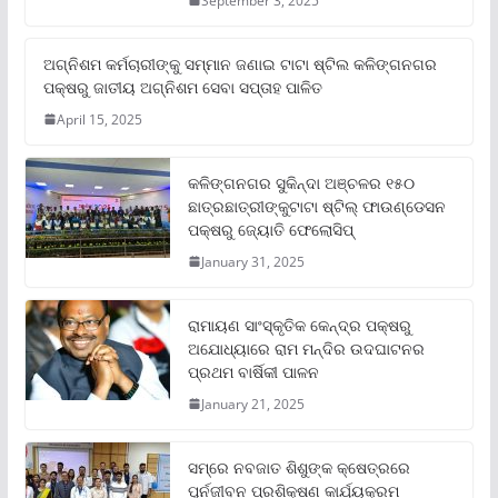
September 3, 2025
ଅଗ୍ନିଶମ କର୍ମଚାରୀଙ୍କୁ ସମ୍ମାନ ଜଣାଇ ଟାଟା ଷ୍ଟିଲ କଳିଙ୍ଗନଗର
ପକ୍ଷରୁ ଜାତୀୟ ଅଗ୍ନିଶମ ସେବା ସପ୍ତାହ ପାଳିତ
April 15, 2025
କଳିଙ୍ଗନଗର ସୁକିନ୍ଦା ଅଞ୍ଚଳର ୧୫୦
ଛାତ୍ରଛାତ୍ରୀଙ୍କୁଟାଟା ଷ୍ଟିଲ୍ ଫାଉଣ୍ଡେସନ
ପକ୍ଷରୁ ଜ୍ୟୋତି ଫେଲୋସିପ୍‌
January 31, 2025
ରାମାୟଣ ସାଂସ୍କୃତିକ କେନ୍ଦ୍ର ପକ୍ଷରୁ
ଅଯୋଧ୍ୟାରେ ରାମ ମନ୍ଦିର ଉଦଘାଟନର
ପ୍ରଥମ ବାର୍ଷିକୀ ପାଳନ
January 21, 2025
ସମ୍‌ରେ ନବଜାତ ଶିଶୁଙ୍କ କ୍ଷେତ୍ରରେ
ପୁର୍ନଜୀବନ ପ୍ରଶିକ୍ଷଣ କାର୍ଯ୍ୟକ୍ରମ