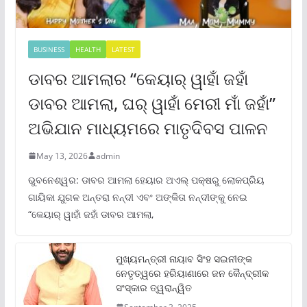
BUSINESS
HEALTH
LATEST
ଡାବର ଆମଲାର “କେୟାର୍ ୱାହାଁ ଜହାଁ
ଡାବର ଆମଲା, ଘର୍ ୱାହାଁ ମେରୀ ମାଁ ଜହାଁ”
ଅଭିଯାନ ମାଧ୍ୟମରେ ମାତୃଦିବସ ପାଳନ
May 13, 2026
admin
ଭୁବନେଶ୍ୱର: ଡାବର ଆମଲା ହେୟାର ଅଏଲ୍ ପକ୍ଷରୁ ଲୋକପ୍ରିୟ
ଗାୟିକା ଯୁଗଳ ଅନ୍ତରା ନନ୍ଦୀ ଏବଂ ଅଙ୍କିତା ନନ୍ଦୀଙ୍କୁ ନେଇ
“କେୟାର୍ ୱାହାଁ ଜହାଁ ଡାବର ଆମଲା,
ମୁଖ୍ୟମନ୍ତ୍ରୀ ନାୟାବ ସିଂହ ସଇନୀଙ୍କ
ନେତୃତ୍ୱରେ ହରିୟାଣାରେ ଜନ କୈନ୍ଦ୍ରୀକ
ସଂସ୍କାର ତ୍ୱରାନ୍ୱିତ