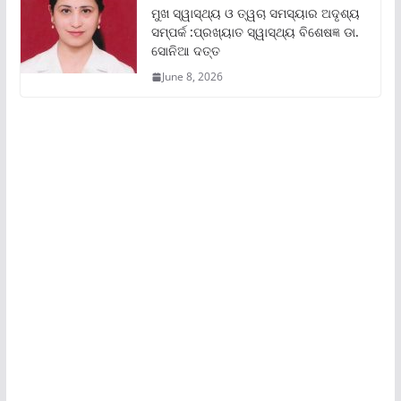
ମୁଖ ସ୍ୱାସ୍ଥ୍ୟ ଓ ତ୍ୱଚା ସମସ୍ୟାର ଅଦୃଶ୍ୟ
ସମ୍ପର୍କ :ପ୍ରଖ୍ୟାତ ସ୍ୱାସ୍ଥ୍ୟ ବିଶେଷଜ୍ଞ ଡା.
ସୋନିଆ ଦତ୍ତ
June 8, 2026