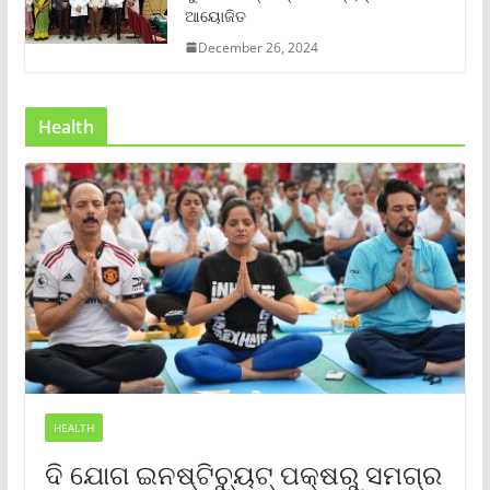
ଆୟୋଜିତ
December 26, 2024
Health
HEALTH
ଦି ଯୋଗ ଇନଷ୍ଟିଚ୍ୟୁଟ୍ ପକ୍ଷରୁ ସମଗ୍ର