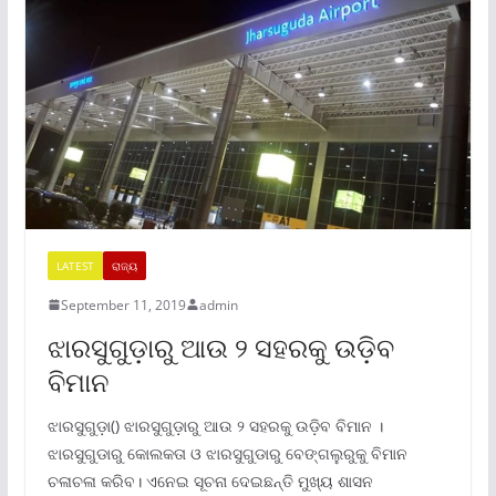
LATEST
ରାଜ୍ୟ
September 11, 2019
admin
ଝାରସୁଗୁଡ଼ାରୁ ଆଉ ୨ ସହରକୁ ଉଡ଼ିବ
ବିମାନ
ଝାରସୁଗୁଡ଼ା() ଝାରସୁଗୁଡ଼ାରୁ ଆଉ ୨ ସହରକୁ ଉଡ଼ିବ ବିମାନ ।
ଝାରସୁଗୁଡାରୁ କୋଲକତା ଓ ଝାରସୁଗୁଡାରୁ ବେଙ୍ଗଲୁରୁକୁ ବିମାନ
ଚଳାଚଳା କରିବ। ଏନେଇ ସୂଚନା ଦେଇଛନ୍ତି ମୁଖ୍ୟ ଶାସନ