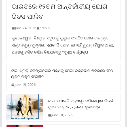
ଭାରତରେ ୧୨ତମ ଆନ୍ତର୍ଜାତୀୟ ଯୋଗ
ଦିବସ ପାଳିତ
June 24, 2026
admin
ଭୁବନେଶ୍ୱର: ବିଶ୍ୱର ସବୁଠାରୁ ପୁରୁଣା ସଂଗଠିତ ଯୋଗ କେନ୍ଦ୍ର,
ସାନ୍ତାକ୍ରୁଜ୍ (ମୁମ୍ବାଇ) ସ୍ଥିତ ‘ଦି ଯୋଗ ଇନଷ୍ଟିଚ୍ୟୁଟ୍‌’ (ଟିୱାଇଆଇ),
ପକ୍ଷରୁ ଚଳିତ ବର୍ଷର ବିଷୟବସ୍ତୁ “ସୁସ୍ଥ ବାର୍ଦ୍ଧକ୍ୟ
ଟାଟା ଷ୍ଟିଲ୍‌ କଳିଙ୍ଗନଗର ପକ୍ଷରୁ ମେଗା ରକ୍ତଦାନ ଶିବିରରେ ୨୮୦
ୟୁନିଟ୍‌ ରକ୍ତ ସଂଗୃହୀତ
June 19, 2026
ଟାଟା ଏଆଇଜି ପକ୍ଷରୁ ମେଡିକେୟାର ରିଜର୍ଭ
ସୁପର ଟପ୍‌-ଅପ୍ ପ୍ଲାନ୍‌ର ଶୁଭାରମ୍ଭ
June 10, 2026