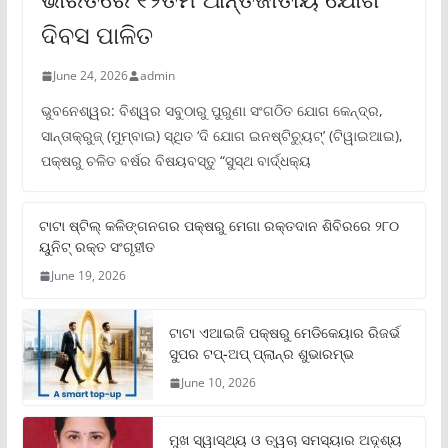
ଦିବସ ପାଳିତ
June 24, 2026
admin
ଭୁବନେଶ୍ୱର: ବିଶ୍ୱର ସବୁଠାରୁ ପୁରୁଣା ସଂଗଠିତ ଯୋଗ କେନ୍ଦ୍ର,
ସାନ୍ତାକ୍ରୁଜ୍ (ମୁମ୍ବାଇ) ସ୍ଥିତ ‘ଦି ଯୋଗ ଇନଷ୍ଟିଚ୍ୟୁଟ୍‌’ (ଟିୱାଇଆଇ),
ପକ୍ଷରୁ ଚଳିତ ବର୍ଷର ବିଷୟବସ୍ତୁ “ସୁସ୍ଥ ବାର୍ଦ୍ଧକ୍ୟ
ଟାଟା ଷ୍ଟିଲ୍‌ କଳିଙ୍ଗନଗର ପକ୍ଷରୁ ମେଗା ରକ୍ତଦାନ ଶିବିରରେ ୨୮୦
ୟୁନିଟ୍‌ ରକ୍ତ ସଂଗୃହୀତ
June 19, 2026
ଟାଟା ଏଆଇଜି ପକ୍ଷରୁ ମେଡିକେୟାର ରିଜର୍ଭ
ସୁପର ଟପ୍‌-ଅପ୍ ପ୍ଲାନ୍‌ର ଶୁଭାରମ୍ଭ
June 10, 2026
ମୁଖ ସ୍ୱାସ୍ଥ୍ୟ ଓ ତ୍ୱଚା ସମସ୍ୟାର ଅଦୃଶ୍ୟ