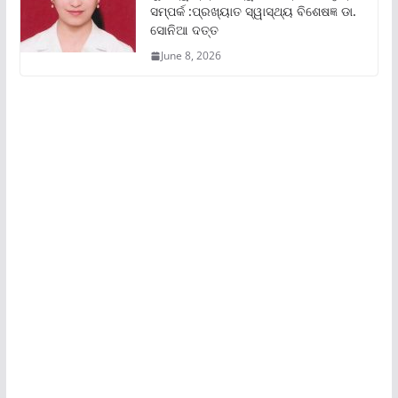
ସମ୍ପର୍କ :ପ୍ରଖ୍ୟାତ ସ୍ୱାସ୍ଥ୍ୟ ବିଶେଷଜ୍ଞ ଡା.
ସୋନିଆ ଦତ୍ତ
June 8, 2026