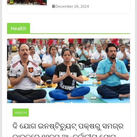
December 26, 2024
Health
HEALTH
ଦି ଯୋଗ ଇନଷ୍ଟିଚ୍ୟୁଟ୍ ପକ୍ଷରୁ ସମଗ୍ର
ଭାରତରେ ୧୨ତମ ଆନ୍ତର୍ଜାତୀୟ ଯୋଗ