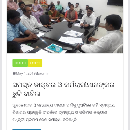
HEALTH
LATEST
May 1, 2019
admin
ସମସ୍ତ ଡାକ୍ତର ଓ କର୍ମଚାରୀମାନଙ୍କର
ଛୁଟି ବାତିଲ
ଭୁବନେଶ୍ବର () ସମ୍ଭାବ୍ୟ ବାତ୍ୟା ଫନିକୁ ଦୃଷ୍ଟିରେ ରଖି ସ୍ବାସ୍ଥ୍ୟ
ବିଭାଗର ପ୍ରସ୍ତୁତି ସଂପର୍କରେ ସ୍ବାସ୍ଥ୍ୟ ଓ ପରିବାର କଲ୍ୟାଣ
ମନ୍ତ୍ରୀ ପ୍ରତାପ ଜେନା ସମୀକ୍ଷା କରିଛନ୍ତି