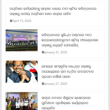
ଅଗ୍ନିଶମ କର୍ମଚାରୀଙ୍କୁ ସମ୍ମାନ ଜଣାଇ ଟାଟା ଷ୍ଟିଲ କଳିଙ୍ଗନଗର
ପକ୍ଷରୁ ଜାତୀୟ ଅଗ୍ନିଶମ ସେବା ସପ୍ତାହ ପାଳିତ
April 15, 2025
କଳିଙ୍ଗନଗର ସୁକିନ୍ଦା ଅଞ୍ଚଳର ୧୫୦
ଛାତ୍ରଛାତ୍ରୀଙ୍କୁଟାଟା ଷ୍ଟିଲ୍ ଫାଉଣ୍ଡେସନ
ପକ୍ଷରୁ ଜ୍ୟୋତି ଫେଲୋସିପ୍‌
January 31, 2025
ରାମାୟଣ ସାଂସ୍କୃତିକ କେନ୍ଦ୍ର ପକ୍ଷରୁ
ଅଯୋଧ୍ୟାରେ ରାମ ମନ୍ଦିର ଉଦଘାଟନର
ପ୍ରଥମ ବାର୍ଷିକୀ ପାଳନ
January 21, 2025
ସମ୍‌ରେ ନବଜାତ ଶିଶୁଙ୍କ କ୍ଷେତ୍ରରେ
ପୁର୍ନଜୀବନ ପ୍ରଶିକ୍ଷଣ କାର୍ଯ୍ୟକ୍ରମ
ଆୟୋଜିତ