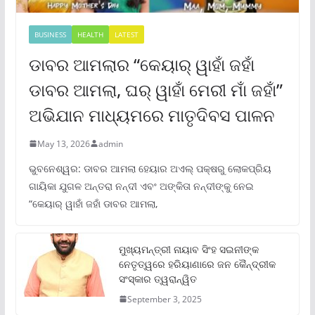
BUSINESS
HEALTH
LATEST
ଡାବର ଆମଲାର “କେୟାର୍ ୱାହାଁ ଜହାଁ
ଡାବର ଆମଲା, ଘର୍ ୱାହାଁ ମେରୀ ମାଁ ଜହାଁ”
ଅଭିଯାନ ମାଧ୍ୟମରେ ମାତୃଦିବସ ପାଳନ
May 13, 2026
admin
ଭୁବନେଶ୍ୱର: ଡାବର ଆମଲା ହେୟାର ଅଏଲ୍ ପକ୍ଷରୁ ଲୋକପ୍ରିୟ
ଗାୟିକା ଯୁଗଳ ଅନ୍ତରା ନନ୍ଦୀ ଏବଂ ଅଙ୍କିତା ନନ୍ଦୀଙ୍କୁ ନେଇ
“କେୟାର୍ ୱାହାଁ ଜହାଁ ଡାବର ଆମଲା,
ମୁଖ୍ୟମନ୍ତ୍ରୀ ନାୟାବ ସିଂହ ସଇନୀଙ୍କ
ନେତୃତ୍ୱରେ ହରିୟାଣାରେ ଜନ କୈନ୍ଦ୍ରୀକ
ସଂସ୍କାର ତ୍ୱରାନ୍ୱିତ
September 3, 2025