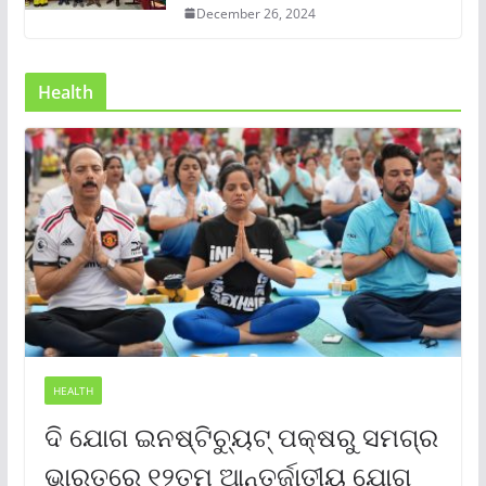
December 26, 2024
Health
HEALTH
ଦି ଯୋଗ ଇନଷ୍ଟିଚ୍ୟୁଟ୍ ପକ୍ଷରୁ ସମଗ୍ର
ଭାରତରେ ୧୨ତମ ଆନ୍ତର୍ଜାତୀୟ ଯୋଗ