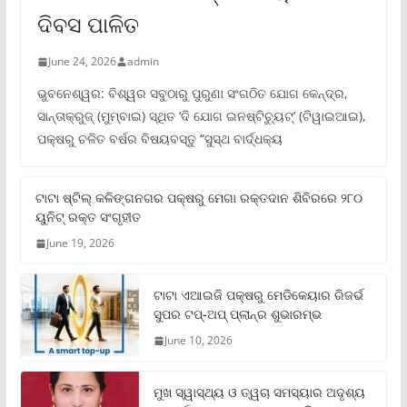
ଦିବସ ପାଳିତ
June 24, 2026
admin
ଭୁବନେଶ୍ୱର: ବିଶ୍ୱର ସବୁଠାରୁ ପୁରୁଣା ସଂଗଠିତ ଯୋଗ କେନ୍ଦ୍ର,
ସାନ୍ତାକ୍ରୁଜ୍ (ମୁମ୍ବାଇ) ସ୍ଥିତ ‘ଦି ଯୋଗ ଇନଷ୍ଟିଚ୍ୟୁଟ୍‌’ (ଟିୱାଇଆଇ),
ପକ୍ଷରୁ ଚଳିତ ବର୍ଷର ବିଷୟବସ୍ତୁ “ସୁସ୍ଥ ବାର୍ଦ୍ଧକ୍ୟ
ଟାଟା ଷ୍ଟିଲ୍‌ କଳିଙ୍ଗନଗର ପକ୍ଷରୁ ମେଗା ରକ୍ତଦାନ ଶିବିରରେ ୨୮୦
ୟୁନିଟ୍‌ ରକ୍ତ ସଂଗୃହୀତ
June 19, 2026
ଟାଟା ଏଆଇଜି ପକ୍ଷରୁ ମେଡିକେୟାର ରିଜର୍ଭ
ସୁପର ଟପ୍‌-ଅପ୍ ପ୍ଲାନ୍‌ର ଶୁଭାରମ୍ଭ
June 10, 2026
ମୁଖ ସ୍ୱାସ୍ଥ୍ୟ ଓ ତ୍ୱଚା ସମସ୍ୟାର ଅଦୃଶ୍ୟ