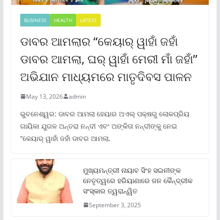
BUSINESS
HEALTH
LATEST
ଡାବର ଆମଲାର “କେୟାର୍ ୱାହାଁ ଜହାଁ
ଡାବର ଆମଲା, ଘର୍ ୱାହାଁ ମେରୀ ମାଁ ଜହାଁ”
ଅଭିଯାନ ମାଧ୍ୟମରେ ମାତୃଦିବସ ପାଳନ
May 13, 2026
admin
ଭୁବନେଶ୍ୱର: ଡାବର ଆମଲା ହେୟାର ଅଏଲ୍ ପକ୍ଷରୁ ଲୋକପ୍ରିୟ
ଗାୟିକା ଯୁଗଳ ଅନ୍ତରା ନନ୍ଦୀ ଏବଂ ଅଙ୍କିତା ନନ୍ଦୀଙ୍କୁ ନେଇ
“କେୟାର୍ ୱାହାଁ ଜହାଁ ଡାବର ଆମଲା,
ମୁଖ୍ୟମନ୍ତ୍ରୀ ନାୟାବ ସିଂହ ସଇନୀଙ୍କ
ନେତୃତ୍ୱରେ ହରିୟାଣାରେ ଜନ କୈନ୍ଦ୍ରୀକ
ସଂସ୍କାର ତ୍ୱରାନ୍ୱିତ
September 3, 2025