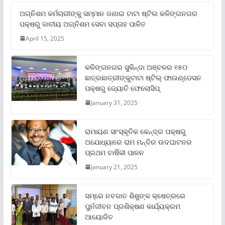
ଅଗ୍ନିଶମ କର୍ମଚାରୀଙ୍କୁ ସମ୍ମାନ ଜଣାଇ ଟାଟା ଷ୍ଟିଲ କଳିଙ୍ଗନଗର
ପକ୍ଷରୁ ଜାତୀୟ ଅଗ୍ନିଶମ ସେବା ସପ୍ତାହ ପାଳିତ
April 15, 2025
କଳିଙ୍ଗନଗର ସୁକିନ୍ଦା ଅଞ୍ଚଳର ୧୫୦
ଛାତ୍ରଛାତ୍ରୀଙ୍କୁଟାଟା ଷ୍ଟିଲ୍ ଫାଉଣ୍ଡେସନ
ପକ୍ଷରୁ ଜ୍ୟୋତି ଫେଲୋସିପ୍‌
January 31, 2025
ରାମାୟଣ ସାଂସ୍କୃତିକ କେନ୍ଦ୍ର ପକ୍ଷରୁ
ଅଯୋଧ୍ୟାରେ ରାମ ମନ୍ଦିର ଉଦଘାଟନର
ପ୍ରଥମ ବାର୍ଷିକୀ ପାଳନ
January 21, 2025
ସମ୍‌ରେ ନବଜାତ ଶିଶୁଙ୍କ କ୍ଷେତ୍ରରେ
ପୁର୍ନଜୀବନ ପ୍ରଶିକ୍ଷଣ କାର୍ଯ୍ୟକ୍ରମ
ଆୟୋଜିତ