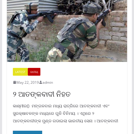
LATEST
ଜାତୀୟ
May 22, 2019
admin
୨ ଆତଙ୍କବାଦୀ ନିହତ
କାଶ୍ମୀର() ମଙ୍ଗଳବାର ମଧ୍ୟ ରାତ୍ରିରେ ଆତଙ୍କବାଦୀ ଏବଂ
ସୁରକ୍ଷାବଳଙ୍କ ମଧ୍ୟରେ ଗୁଳି ବିନିମୟ । ଏଥିରେ ୨
ଆତଙ୍କବାଦୀଙ୍କ ମୁଣ୍ଡ ଗଡାଇଲା ଭାରତୀୟ ସେନା । ଆତଙ୍କବାଦୀ