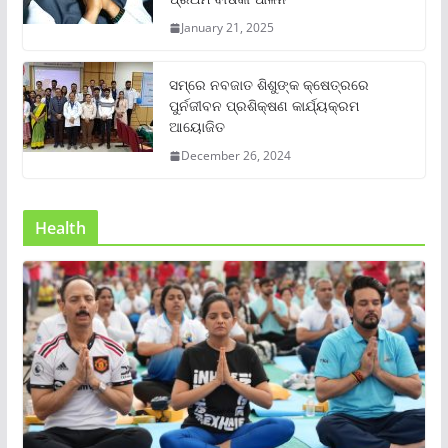
January 21, 2025
ସମ୍‌ରେ ନବଜାତ ଶିଶୁଙ୍କ କ୍ଷେତ୍ରରେ
ପୁର୍ନଜୀବନ ପ୍ରଶିକ୍ଷଣ କାର୍ଯ୍ୟକ୍ରମ
ଆୟୋଜିତ
December 26, 2024
Health