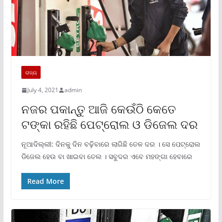
ରାଜ୍ୟ
July 4, 2021
admin
ନଜର ପକାନ୍ତୁ ଆଜି କେଉଁଠି କେତେ
ଟଙ୍କା ରହିଛି ପେଟ୍ରୋଲ ଓ ଡିଜେଲ ଦର
ନୂଆଦିଲ୍ଲୀ: ଦିନକୁ ଦିନ ବଢ଼ିବାରେ ଲାଗିଛି ତେଳ ଦର । ସେ ପେଟ୍ରୋଲ
ଡିଜେଲ ହେଉ ବା ଖାଇବା ତେଲ । ସବୁଦର ଏବେ ମହଙ୍ଗା ହେବାରେ
Read More