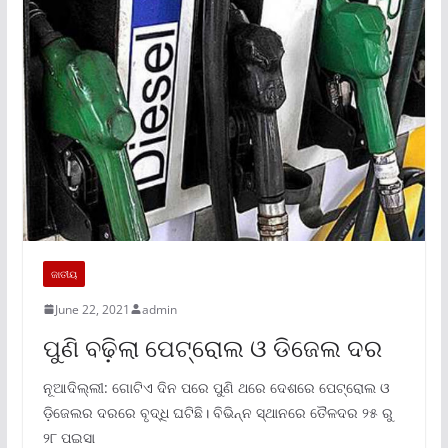
ଜାତୀୟ
June 22, 2021
admin
ପୁଣି ବଢ଼ିଲା ପେଟ୍ରୋଲ ଓ ଡିଜେଲ ଦର
ନୂଆଦିଲ୍ଲୀ: ଗୋଟିଏ ଦିନ ପରେ ପୁଣି ଥରେ ଦେଶରେ ପେଟ୍ରୋଲ ଓ
ଡ଼ିଜେଲର ଦରରେ ବୃଦ୍ଧି ଘଟିଛି। ବିଭିନ୍ନ ସ୍ଥାନରେ ତୈଳଦର ୨୫ ରୁ
୨୮ ପଇସା