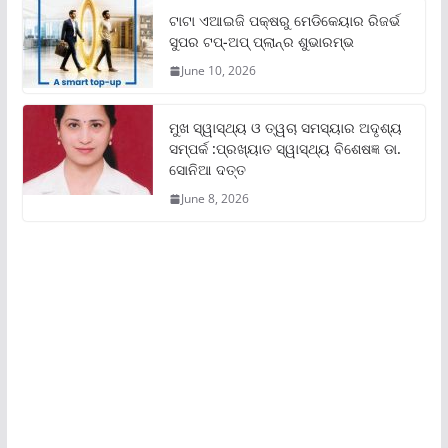
ଟାଟା ଏଆଇଜି ପକ୍ଷରୁ ମେଡିକେୟାର ରିଜର୍ଭ
ସୁପର ଟପ୍‌-ଅପ୍ ପ୍ଲାନ୍‌ର ଶୁଭାରମ୍ଭ
June 10, 2026
ମୁଖ ସ୍ୱାସ୍ଥ୍ୟ ଓ ତ୍ୱଚା ସମସ୍ୟାର ଅଦୃଶ୍ୟ
ସମ୍ପର୍କ :ପ୍ରଖ୍ୟାତ ସ୍ୱାସ୍ଥ୍ୟ ବିଶେଷଜ୍ଞ ଡା.
ସୋନିଆ ଦତ୍ତ
June 8, 2026