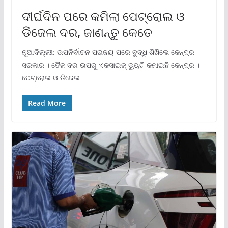
ଦୀର୍ଘଦିନ ପରେ କମିଲା ପେଟ୍ରୋଲ ଓ
ଡିଜେଲ ଦର, ଜାଣନ୍ତୁ କେତେ
ନୂଆଦିଲ୍ଲୀ: ଉପନିର୍ବାଚନ ପରାଜୟ ପରେ ବୁଦ୍ଧି ଶିଖିଲେ କେନ୍ଦ୍ର
ସରକାର । ତୈଳ ଦର ଉପରୁ ଏକସାଇଜ୍ ଡ୍ୟୁଟି କମାଇଛି କେନ୍ଦ୍ର ।
ପେଟ୍ରୋଲ ଓ ଡିଜେଲ
Read More