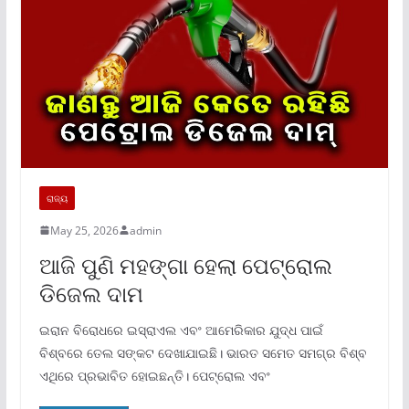
ରାଜ୍ୟ
May 25, 2026
admin
ଆଜି ପୁଣି ମହଙ୍ଗା ହେଲା ପେଟ୍ରୋଲ
ଡିଜେଲ ଦାମ
ଇରାନ ବିରୋଧରେ ଇସ୍ରାଏଲ ଏବଂ ଆମେରିକାର ଯୁଦ୍ଧ ପାଇଁ
ବିଶ୍ବରେ ତେଲ ସଙ୍କଟ ଦେଖାଯାଇଛି। ଭାରତ ସମେତ ସମଗ୍ର ବିଶ୍ବ
ଏଥିରେ ପ୍ରଭାବିତ ହୋଇଛନ୍ତି। ପେଟ୍ରୋଲ ଏବଂ