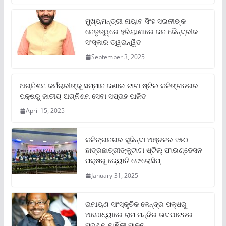
ମୁଖ୍ୟମନ୍ତ୍ରୀ ନାୟାବ ସିଂହ ସଇନୀଙ୍କ
ନେତୃତ୍ୱରେ ହରିୟାଣାରେ ଜନ କୈନ୍ଦ୍ରୀକ
ସଂସ୍କାର ତ୍ୱରାନ୍ୱିତ
September 3, 2025
ଅଗ୍ନିଶମ କର୍ମଚାରୀଙ୍କୁ ସମ୍ମାନ ଜଣାଇ ଟାଟା ଷ୍ଟିଲ କଳିଙ୍ଗନଗର
ପକ୍ଷରୁ ଜାତୀୟ ଅଗ୍ନିଶମ ସେବା ସପ୍ତାହ ପାଳିତ
April 15, 2025
କଳିଙ୍ଗନଗର ସୁକିନ୍ଦା ଅଞ୍ଚଳର ୧୫୦
ଛାତ୍ରଛାତ୍ରୀଙ୍କୁଟାଟା ଷ୍ଟିଲ୍ ଫାଉଣ୍ଡେସନ
ପକ୍ଷରୁ ଜ୍ୟୋତି ଫେଲୋସିପ୍‌
January 31, 2025
ରାମାୟଣ ସାଂସ୍କୃତିକ କେନ୍ଦ୍ର ପକ୍ଷରୁ
ଅଯୋଧ୍ୟାରେ ରାମ ମନ୍ଦିର ଉଦଘାଟନର
ପ୍ରଥମ ବାର୍ଷିକୀ ପାଳନ