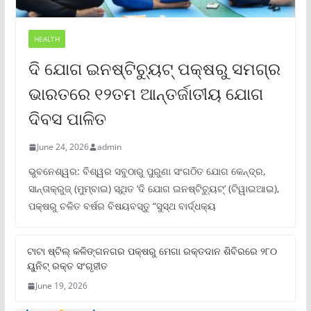
HEALTH
ଦି ଯୋଗ ଇନଷ୍ଟିଚ୍ୟୁଟ୍ ପକ୍ଷରୁ ସମଗ୍ର
ଭାରତରେ ୧୨ତମ ଆନ୍ତର୍ଜାତୀୟ ଯୋଗ
ଦିବସ ପାଳିତ
June 24, 2026
admin
ଭୁବନେଶ୍ୱର: ବିଶ୍ୱର ସବୁଠାରୁ ପୁରୁଣା ସଂଗଠିତ ଯୋଗ କେନ୍ଦ୍ର,
ସାନ୍ତାକ୍ରୁଜ୍ (ମୁମ୍ବାଇ) ସ୍ଥିତ ‘ଦି ଯୋଗ ଇନଷ୍ଟିଚ୍ୟୁଟ୍‌’ (ଟିୱାଇଆଇ),
ପକ୍ଷରୁ ଚଳିତ ବର୍ଷର ବିଷୟବସ୍ତୁ “ସୁସ୍ଥ ବାର୍ଦ୍ଧକ୍ୟ
ଟାଟା ଷ୍ଟିଲ୍‌ କଳିଙ୍ଗନଗର ପକ୍ଷରୁ ମେଗା ରକ୍ତଦାନ ଶିବିରରେ ୨୮୦
ୟୁନିଟ୍‌ ରକ୍ତ ସଂଗୃହୀତ
June 19, 2026