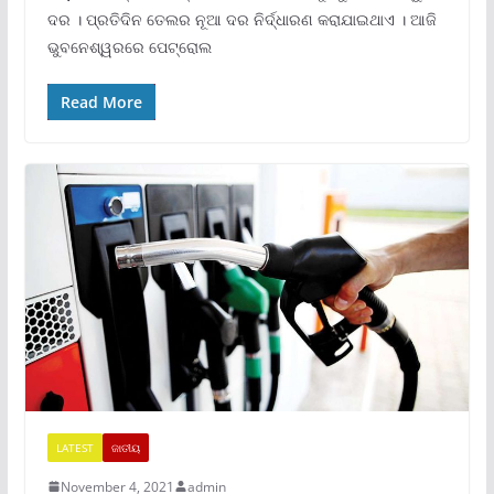
ଦର । ପ୍ରତିଦିନ ତେଲର ନୂଆ ଦର ନିର୍ଦ୍ଧାରଣ କରାଯାଇଥାଏ । ଆଜି
ଭୁବନେଶ୍ୱରରେ ପେଟ୍ରୋଲ
Read More
LATEST
ଜାତୀୟ
November 4, 2021
admin