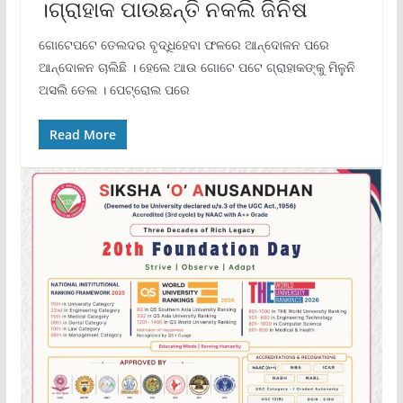
।ଗ୍ରାହାକ ପାଉଛନ୍ତି ନକଲି ଜିନିଷ
ଗୋଟେପଟେ ତେଲଦର ବୃଦ୍ଧିହେବା ଫଳରେ ଆନ୍ଦୋଳନ ପରେ
ଆନ୍ଦୋଳନ ଚାଲିଛି । ହେଲେ ଆଉ ଗୋଟେ ପଟେ ଗ୍ରାହାକଙ୍କୁ ମିଳୁନି
ଅସଲି ତେଲ । ପେଟ୍ରୋଲ ପରେ
Read More