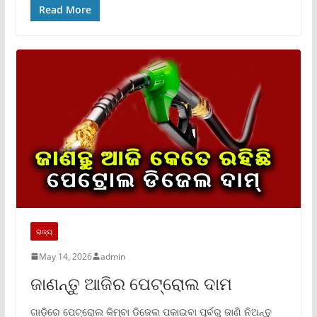
Read More
ରାଜ୍ୟ
May 14, 2026
admin
ଜାଣନ୍ତୁ ଆଜିର ପେଟ୍ରୋଲ ଦାମ
ଗାଡ଼ିରେ ପେଟ୍ରୋଲ କିମ୍ବା ଡିଜେଲ ପକାଇବା ପୂର୍ବରୁ ଜାଣି ନିଅନ୍ତୁ