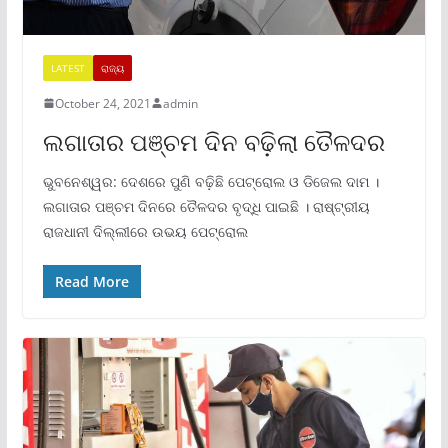
LATEST
ରାଜ୍ୟ
October 24, 2021
admin
ଲଗାତାର ପଞ୍ଚମ ଦିନ ବଢ଼ିଲା ତୈଳଦର
ଭୁବନେଶ୍ୱର: ଦେଶରେ ପୁଣି ବଢ଼ିଛି ପେଟ୍ରୋଲ ଓ ଡିଜେଲ ଦାମ ।
ଲଗାତାର ପଞ୍ଚମ ଦିନରେ ତୈଳଦର ବୃଦ୍ଧି ପାଇଛି । ରାଷ୍ଟ୍ରୀୟ
ରାଜଧାନୀ ଦିଲ୍ଲୀରେ ଉଭୟ ପେଟ୍ରୋଲ
Read More