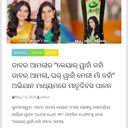
BUSINESS
HEALTH
LATEST
ଡାବର ଆମଲାର “କେୟାର୍ ୱାହାଁ ଜହାଁ
ଡାବର ଆମଲା, ଘର୍ ୱାହାଁ ମେରୀ ମାଁ ଜହାଁ”
ଅଭିଯାନ ମାଧ୍ୟମରେ ମାତୃଦିବସ ପାଳନ
May 13, 2026
admin
ଭୁବନେଶ୍ୱର: ଡାବର ଆମଲା ହେୟାର ଅଏଲ୍ ପକ୍ଷରୁ ଲୋକପ୍ରିୟ
ଗାୟିକା ଯୁଗଳ ଅନ୍ତରା ନନ୍ଦୀ ଏବଂ ଅଙ୍କିତା ନନ୍ଦୀଙ୍କୁ ନେଇ
“କେୟାର୍ ୱାହାଁ ଜହାଁ ଡାବର ଆମଲା,