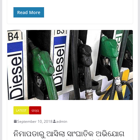
Read More
LATEST
ରାଜ୍ୟ
September 10, 2018
admin
ନିମାପଡାରୁ ଆସିଲା ସାଂଘାତିକ ଅଭିଯୋଗ