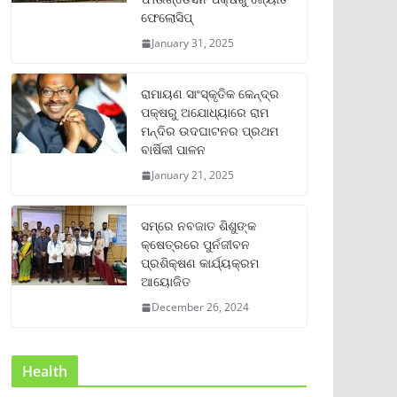
ଫେଲୋସିପ୍‌
January 31, 2025
ରାମାୟଣ ସାଂସ୍କୃତିକ କେନ୍ଦ୍ର
ପକ୍ଷରୁ ଅଯୋଧ୍ୟାରେ ରାମ
ମନ୍ଦିର ଉଦଘାଟନର ପ୍ରଥମ
ବାର୍ଷିକୀ ପାଳନ
January 21, 2025
ସମ୍‌ରେ ନବଜାତ ଶିଶୁଙ୍କ
କ୍ଷେତ୍ରରେ ପୁର୍ନଜୀବନ
ପ୍ରଶିକ୍ଷଣ କାର୍ଯ୍ୟକ୍ରମ
ଆୟୋଜିତ
December 26, 2024
Health