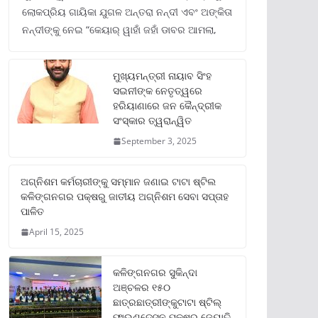
ଲୋକପ୍ରିୟ ଗାୟିକା ଯୁଗଳ ଅନ୍ତରା ନନ୍ଦୀ ଏବଂ ଅଙ୍କିତା
ନନ୍ଦୀଙ୍କୁ ନେଇ “କେୟାର୍ ୱାହାଁ ଜହାଁ ଡାବର ଆମଲା,
ମୁଖ୍ୟମନ୍ତ୍ରୀ ନାୟାବ ସିଂହ
ସଇନୀଙ୍କ ନେତୃତ୍ୱରେ
ହରିୟାଣାରେ ଜନ କୈନ୍ଦ୍ରୀକ
ସଂସ୍କାର ତ୍ୱରାନ୍ୱିତ
September 3, 2025
ଅଗ୍ନିଶମ କର୍ମଚାରୀଙ୍କୁ ସମ୍ମାନ ଜଣାଇ ଟାଟା ଷ୍ଟିଲ
କଳିଙ୍ଗନଗର ପକ୍ଷରୁ ଜାତୀୟ ଅଗ୍ନିଶମ ସେବା ସପ୍ତାହ
ପାଳିତ
April 15, 2025
କଳିଙ୍ଗନଗର ସୁକିନ୍ଦା
ଅଞ୍ଚଳର ୧୫୦
ଛାତ୍ରଛାତ୍ରୀଙ୍କୁଟାଟା ଷ୍ଟିଲ୍
ଫାଉଣ୍ଡେସନ ପକ୍ଷରୁ ଜ୍ୟୋତି