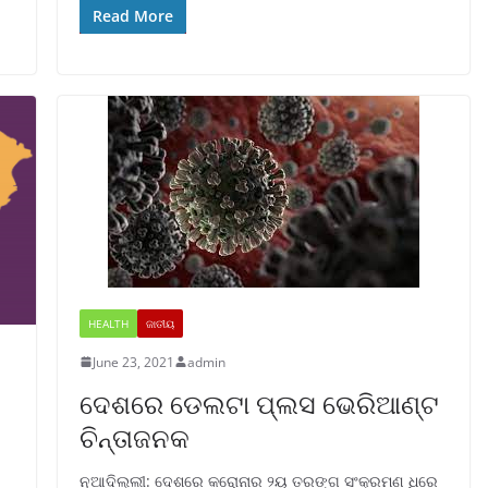
Read More
HEALTH
ଜାତୀୟ
June 23, 2021
admin
ଦେଶରେ ଡେଲଟା ପ୍ଲସ ଭେରିଆଣ୍ଟ
ଚିନ୍ତାଜନକ
ନୂଆଦିଲ୍ଲୀ: ଦେଶରେ କରୋନାର ୨ୟ ତରଙ୍ଗ ସଂକ୍ରମଣ ଧିରେ