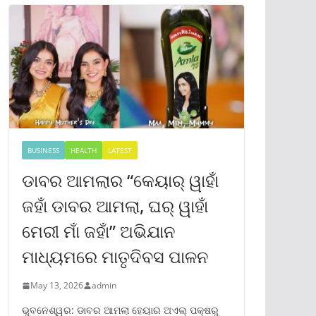
BUSINESS
HEALTH
LATEST
ଡାବର ଆମଲାର “କେୟାର୍ ୱାହାଁ
ଜହାଁ ଡାବର ଆମଲା, ଘର୍ ୱାହାଁ
ମେରୀ ମାଁ ଜହାଁ” ଅଭିଯାନ
ମାଧ୍ୟମରେ ମାତୃଦିବସ ପାଳନ
May 13, 2026
admin
ଭୁବନେଶ୍ୱର: ଡାବର ଆମଲା ହେୟାର ଅଏଲ୍ ପକ୍ଷରୁ