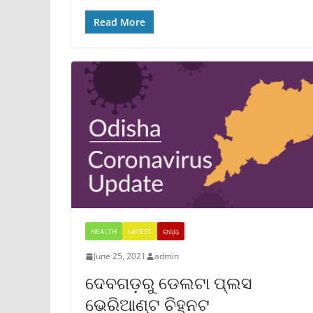
Read More
HEALTH
LATEST
ରାଜ୍ୟ
June 25, 2021
admin
ଦେବଗଡ଼ରୁ ଡେଲଟା ପ୍ଲସ
ଭେରିଆଣ୍ଟ ଚିହ୍ନଟ