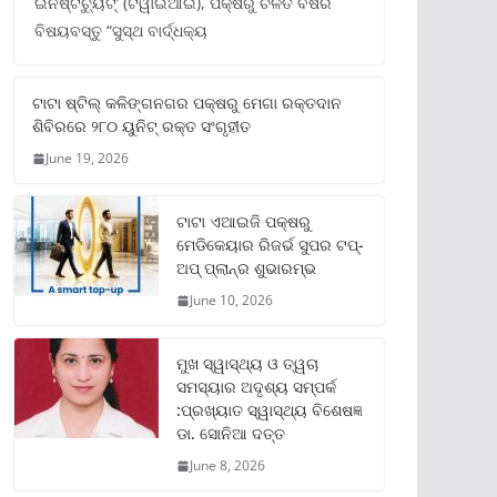
ଇନଷ୍ଟିଚ୍ୟୁଟ୍‌’ (ଟିୱାଇଆଇ), ପକ୍ଷରୁ ଚଳିତ ବର୍ଷର
ବିଷୟବସ୍ତୁ “ସୁସ୍ଥ ବାର୍ଦ୍ଧକ୍ୟ
ଟାଟା ଷ୍ଟିଲ୍‌ କଳିଙ୍ଗନଗର ପକ୍ଷରୁ ମେଗା ରକ୍ତଦାନ
ଶିବିରରେ ୨୮୦ ୟୁନିଟ୍‌ ରକ୍ତ ସଂଗୃହୀତ
June 19, 2026
ଟାଟା ଏଆଇଜି ପକ୍ଷରୁ
ମେଡିକେୟାର ରିଜର୍ଭ ସୁପର ଟପ୍‌-
ଅପ୍ ପ୍ଲାନ୍‌ର ଶୁଭାରମ୍ଭ
June 10, 2026
ମୁଖ ସ୍ୱାସ୍ଥ୍ୟ ଓ ତ୍ୱଚା
ସମସ୍ୟାର ଅଦୃଶ୍ୟ ସମ୍ପର୍କ
:ପ୍ରଖ୍ୟାତ ସ୍ୱାସ୍ଥ୍ୟ ବିଶେଷଜ୍ଞ
ଡା. ସୋନିଆ ଦତ୍ତ
June 8, 2026