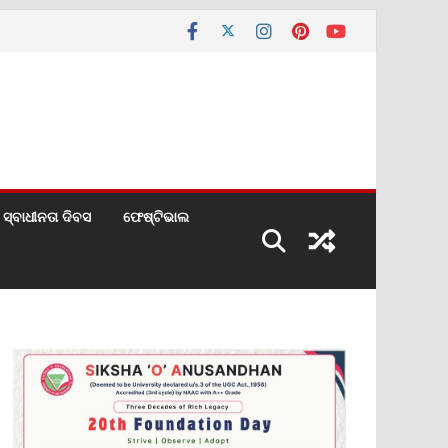
ସ୍ବାଧୀନତା ଦିବସ
ଫେଷ୍ଟିଭାଲ