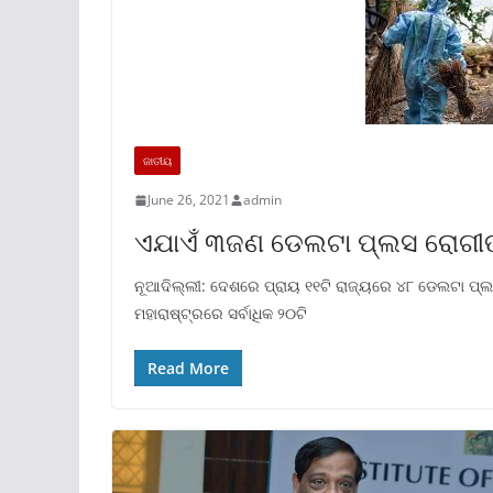
ଜାତୀୟ
June 26, 2021
admin
ଏଯାଏଁ ୩ଜଣ ଡେଲଟା ପ୍ଲସ ରୋଗୀଙ୍
ନୂଆଦିଲ୍ଲୀ: ଦେଶରେ ପ୍ରାୟ ୧୧ଟି ରାଜ୍ୟରେ ୪୮ ଡେଲଟା ପ୍ଲସ 
ମହାରାଷ୍ଟ୍ରରେ ସର୍ବାଧିକ ୨୦ଟି
Read More