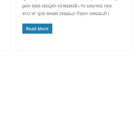
ଧିରେ ହ୍ରାସ ପାଉଥିବା ଦେଖାଯାଉଛି। ୨୪ ଘଣ୍ଟାରେ ଆଉ
୫୦,୮୪୮ ନୂଆ କରୋନା ଆକ୍ରାନ୍ତ ଚିହ୍ନଟ ହୋଇଛନ୍ତି।
Read More