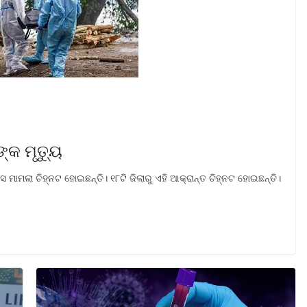
କ ମୃତ୍ୟୁ
ମାମଲା ଚିହ୍ନଟ ହୋଇଛନ୍ତି। ୧୮ଟି ଜିଲାରୁ ଏହି ଆକ୍ରାନ୍ତ ଚିହ୍ନଟ ହୋଇଛନ୍ତି।