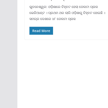
ଭୁବନେଶ୍ୱର: ଓଡ଼ିଶାରେ ଚିହ୍ନଟ ହେଲା ଡେଲଟା ପ୍ଲସ
ଭେରିଆଣ୍ଟ । ପ୍ରଥମ ଥର ଲାଗି ଓଡ଼ିଶାରୁ ଚିହ୍ନଟ ହୋଇଛି ।
ସମଗ୍ର ଦେଶରେ ୪୮ ଡେଲଟା ପ୍ଲସ
Read More