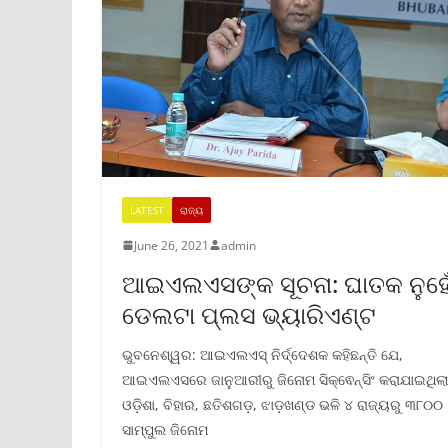
LATEST
ରାଜ୍ୟ
June 26, 2021
admin
ଆଇଏଲଏସଙ୍କ ସୂଚନା: ଘାତକ ନୁହେ
ଡେଲଟା ପ୍ଲସ ଭ୍ୟାରିଏଣ୍ଟ
ଭୁବନେଶ୍ୱର: ଆଇଏଲଏସ୍ ନିର୍ଦ୍ଦେଶକ କହିଛନ୍ତି ଯେ,
ଆଇଏଲଏସରେ ଜାନୁଆରୀରୁ ଜିନୋମ ସିକ୍ଵେନ୍ସିଂ କରାଯାଇଥିଲା
ଓଡ଼ିଶା, ବିହାର, ଛତିଶଗଡ଼, ଝାଡ଼ଖଣ୍ଡ ଭଳି ୪ ରାଜ୍ୟରୁ ୩୮୦୦
ସାମ୍ପୁଲ ଜିନୋମ