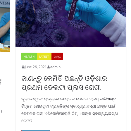
HEALTH
LATEST
ରାଜ୍ୟ
June 26, 2021
admin
ଜାଣନ୍ତୁ କେମିତି ଅଛନ୍ତି ଓଡ଼ିଶାର
ଁ
ପ୍ରଥମ ଡେଲଟା ପ୍ଲସ ରୋଗୀ
ଭୁବନେଶ୍ୱର: ରାଜ୍ୟରେ କରୋନାର ଡେଲଟା ପ୍ଲସ୍ ଭାରିଏଣ୍ଟ
ଚିହ୍ନଟ ହୋଇଥିବା ବ୍ୟକ୍ତିଙ୍କ ସ୍ବାସ୍ଥ୍ୟାବସ୍ଥା ଯାଞ୍ଚ ପାଇଁ
।
ଦେବଗଡ ଗଲା ଏପିଡୋମିଓଲୋଜି ଟିମ୍ । ତାଙ୍କ ସ୍ବାସ୍ଥ୍ୟାବସ୍ଥା
କେମିତି