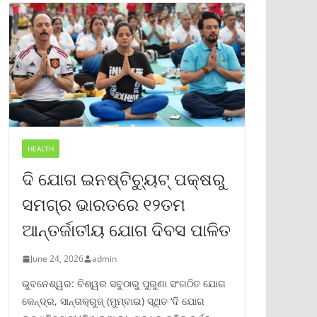
HEALTH
ଦି ଯୋଗ ଇନଷ୍ଟିଚ୍ୟୁଟ୍ ପକ୍ଷରୁ
ସମଗ୍ର ଭାରତରେ ୧୨ତମ
ଆନ୍ତର୍ଜାତୀୟ ଯୋଗ ଦିବସ ପାଳିତ
June 24, 2026
admin
ଭୁବନେଶ୍ୱର: ବିଶ୍ୱର ସବୁଠାରୁ ପୁରୁଣା ସଂଗଠିତ ଯୋଗ
କେନ୍ଦ୍ର, ସାନ୍ତାକ୍ରୁଜ୍ (ମୁମ୍ବାଇ) ସ୍ଥିତ ‘ଦି ଯୋଗ