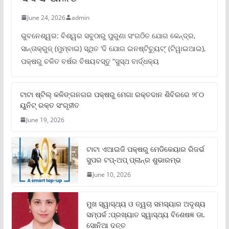
June 24, 2026
admin
ଭୁବନେଶ୍ୱର: ବିଶ୍ୱର ସବୁଠାରୁ ପୁରୁଣା ସଂଗଠିତ ଯୋଗ କେନ୍ଦ୍ର,
ସାନ୍ତାକ୍ରୁଜ୍ (ମୁମ୍ବାଇ) ସ୍ଥିତ ‘ଦି ଯୋଗ ଇନଷ୍ଟିଚ୍ୟୁଟ୍‌’ (ଟିୱାଇଆଇ),
ପକ୍ଷରୁ ଚଳିତ ବର୍ଷର ବିଷୟବସ୍ତୁ “ସୁସ୍ଥ ବାର୍ଦ୍ଧକ୍ୟ
ଟାଟା ଷ୍ଟିଲ୍‌ କଳିଙ୍ଗନଗର ପକ୍ଷରୁ ମେଗା ରକ୍ତଦାନ ଶିବିରରେ ୨୮୦
ୟୁନିଟ୍‌ ରକ୍ତ ସଂଗୃହୀତ
June 19, 2026
ଟାଟା ଏଆଇଜି ପକ୍ଷରୁ ମେଡିକେୟାର ରିଜର୍ଭ
ସୁପର ଟପ୍‌-ଅପ୍ ପ୍ଲାନ୍‌ର ଶୁଭାରମ୍ଭ
June 10, 2026
ମୁଖ ସ୍ୱାସ୍ଥ୍ୟ ଓ ତ୍ୱଚା ସମସ୍ୟାର ଅଦୃଶ୍ୟ
ସମ୍ପର୍କ :ପ୍ରଖ୍ୟାତ ସ୍ୱାସ୍ଥ୍ୟ ବିଶେଷଜ୍ଞ ଡା.
ସୋନିଆ ଦତ୍ତ