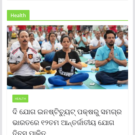
Health
HEALTH
ଦି ଯୋଗ ଇନଷ୍ଟିଚ୍ୟୁଟ୍ ପକ୍ଷରୁ ସମଗ୍ର
ଭାରତରେ ୧୨ତମ ଆନ୍ତର୍ଜାତୀୟ ଯୋଗ
ଦିବସ ପାଳିତ