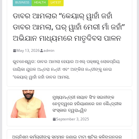
BUSINESS
HEALTH
LATEST
ଡାବର ଆମଲାର “କେୟାର୍ ୱାହାଁ ଜହାଁ
ଡାବର ଆମଲା, ଘର୍ ୱାହାଁ ମେରୀ ମାଁ ଜହାଁ”
ଅଭିଯାନ ମାଧ୍ୟମରେ ମାତୃଦିବସ ପାଳନ
May 13, 2026
admin
ଭୁବନେଶ୍ୱର: ଡାବର ଆମଲା ହେୟାର ଅଏଲ୍ ପକ୍ଷରୁ ଲୋକପ୍ରିୟ
ଗାୟିକା ଯୁଗଳ ଅନ୍ତରା ନନ୍ଦୀ ଏବଂ ଅଙ୍କିତା ନନ୍ଦୀଙ୍କୁ ନେଇ
“କେୟାର୍ ୱାହାଁ ଜହାଁ ଡାବର ଆମଲା,
ମୁଖ୍ୟମନ୍ତ୍ରୀ ନାୟାବ ସିଂହ ସଇନୀଙ୍କ
ନେତୃତ୍ୱରେ ହରିୟାଣାରେ ଜନ କୈନ୍ଦ୍ରୀକ
ସଂସ୍କାର ତ୍ୱରାନ୍ୱିତ
September 3, 2025
ଅଗ୍ନିଶମ କର୍ମଚାରୀଙ୍କୁ ସମ୍ମାନ ଜଣାଇ ଟାଟା ଷ୍ଟିଲ କଳିଙ୍ଗନଗର