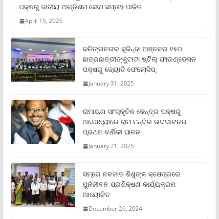
ପକ୍ଷରୁ ଜାତୀୟ ଅଗ୍ନିଶମ ସେବା ସପ୍ତାହ ପାଳିତ
April 15, 2025
କଳିଙ୍ଗନଗର ସୁକିନ୍ଦା ଅଞ୍ଚଳର ୧୫୦
ଛାତ୍ରଛାତ୍ରୀଙ୍କୁଟାଟା ଷ୍ଟିଲ୍ ଫାଉଣ୍ଡେସନ
ପକ୍ଷରୁ ଜ୍ୟୋତି ଫେଲୋସିପ୍‌
January 31, 2025
ରାମାୟଣ ସାଂସ୍କୃତିକ କେନ୍ଦ୍ର ପକ୍ଷରୁ
ଅଯୋଧ୍ୟାରେ ରାମ ମନ୍ଦିର ଉଦଘାଟନର
ପ୍ରଥମ ବାର୍ଷିକୀ ପାଳନ
January 21, 2025
ସମ୍‌ରେ ନବଜାତ ଶିଶୁଙ୍କ କ୍ଷେତ୍ରରେ
ପୁର୍ନଜୀବନ ପ୍ରଶିକ୍ଷଣ କାର୍ଯ୍ୟକ୍ରମ
ଆୟୋଜିତ
December 26, 2024