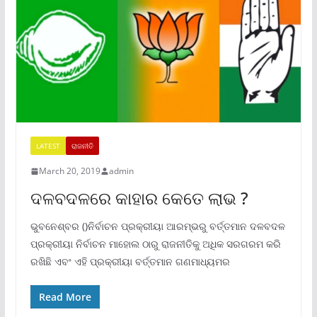
LATEST
ରାଜନୀତି
March 20, 2019
admin
ଦଳବଦଳରେ କାହାର କେତେ ଲାଭ ?
ଭୁବନେଶ୍ବର ()ନିର୍ବାଚନ ପ୍ରକ୍ରୀୟା ଆରମ୍ଭରୁ ବର୍ତ୍ତମାନ ଦଳବଦଳ
ପ୍ରକ୍ରୀୟା ନିର୍ବାଚନ ମାହୋଲ ଠାରୁ ରାଜନୀତିକୁ ଅଧିକ ସରଗରମ କରି
ରଖିଛି ଏବଂ ଏହି ପ୍ରକ୍ରୀୟା ବର୍ତ୍ତମାନ ଗଣମାଧ୍ୟମର
Read More