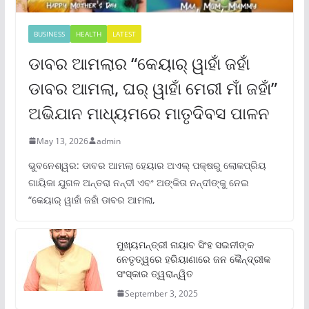
BUSINESS
HEALTH
LATEST
ଡାବର ଆମଲାର “କେୟାର୍ ୱାହାଁ ଜହାଁ
ଡାବର ଆମଲା, ଘର୍ ୱାହାଁ ମେରୀ ମାଁ ଜହାଁ”
ଅଭିଯାନ ମାଧ୍ୟମରେ ମାତୃଦିବସ ପାଳନ
May 13, 2026
admin
ଭୁବନେଶ୍ୱର: ଡାବର ଆମଲା ହେୟାର ଅଏଲ୍ ପକ୍ଷରୁ ଲୋକପ୍ରିୟ
ଗାୟିକା ଯୁଗଳ ଅନ୍ତରା ନନ୍ଦୀ ଏବଂ ଅଙ୍କିତା ନନ୍ଦୀଙ୍କୁ ନେଇ
“କେୟାର୍ ୱାହାଁ ଜହାଁ ଡାବର ଆମଲା,
ମୁଖ୍ୟମନ୍ତ୍ରୀ ନାୟାବ ସିଂହ ସଇନୀଙ୍କ
ନେତୃତ୍ୱରେ ହରିୟାଣାରେ ଜନ କୈନ୍ଦ୍ରୀକ
ସଂସ୍କାର ତ୍ୱରାନ୍ୱିତ
September 3, 2025