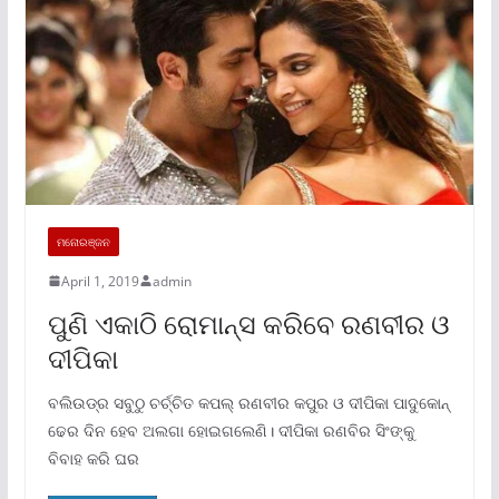
ମନୋରଞ୍ଜନ
April 1, 2019
admin
ପୁଣି ଏକାଠି ରୋମାନ୍ସ କରିବେ ରଣବୀର ଓ
ଦୀପିକା
ବଲିଉଡ୍‌ର ସବୁଠୁ ଚର୍ଚ୍ଚିତ କପଲ୍ ରଣବୀର କପୁର ଓ ଦୀପିକା ପାଦୁକୋନ୍‌
ଢେର ଦିନ ହେବ ଅଲଗା ହୋଇଗଲେଣି। ଦୀପିକା ରଣବିର ସିଂଙ୍କୁ
ବିବାହ କରି ଘର