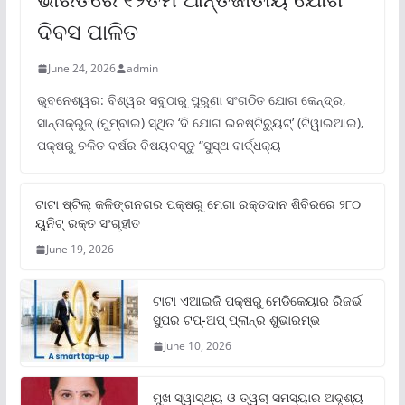
ଦିବସ ପାଳିତ
June 24, 2026
admin
ଭୁବନେଶ୍ୱର: ବିଶ୍ୱର ସବୁଠାରୁ ପୁରୁଣା ସଂଗଠିତ ଯୋଗ କେନ୍ଦ୍ର,
ସାନ୍ତାକ୍ରୁଜ୍ (ମୁମ୍ବାଇ) ସ୍ଥିତ ‘ଦି ଯୋଗ ଇନଷ୍ଟିଚ୍ୟୁଟ୍‌’ (ଟିୱାଇଆଇ),
ପକ୍ଷରୁ ଚଳିତ ବର୍ଷର ବିଷୟବସ୍ତୁ “ସୁସ୍ଥ ବାର୍ଦ୍ଧକ୍ୟ
ଟାଟା ଷ୍ଟିଲ୍‌ କଳିଙ୍ଗନଗର ପକ୍ଷରୁ ମେଗା ରକ୍ତଦାନ ଶିବିରରେ ୨୮୦
ୟୁନିଟ୍‌ ରକ୍ତ ସଂଗୃହୀତ
June 19, 2026
ଟାଟା ଏଆଇଜି ପକ୍ଷରୁ ମେଡିକେୟାର ରିଜର୍ଭ
ସୁପର ଟପ୍‌-ଅପ୍ ପ୍ଲାନ୍‌ର ଶୁଭାରମ୍ଭ
June 10, 2026
ମୁଖ ସ୍ୱାସ୍ଥ୍ୟ ଓ ତ୍ୱଚା ସମସ୍ୟାର ଅଦୃଶ୍ୟ