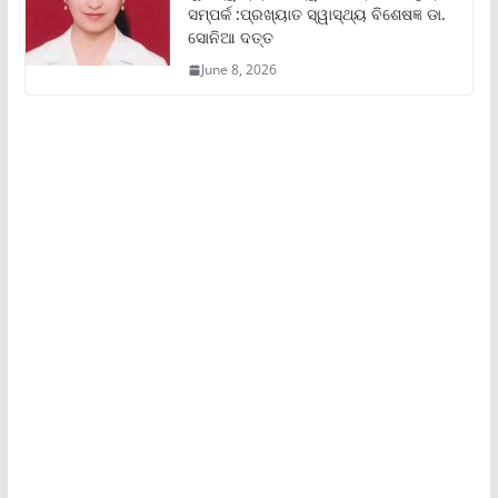
ସମ୍ପର୍କ :ପ୍ରଖ୍ୟାତ ସ୍ୱାସ୍ଥ୍ୟ ବିଶେଷଜ୍ଞ ଡା.
ସୋନିଆ ଦତ୍ତ
June 8, 2026