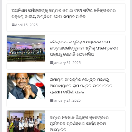
ଅଗ୍ନିଶମ କର୍ମଚାରୀଙ୍କୁ ସମ୍ମାନ ଜଣାଇ ଟାଟା ଷ୍ଟିଲ କଳିଙ୍ଗନଗର
ପକ୍ଷରୁ ଜାତୀୟ ଅଗ୍ନିଶମ ସେବା ସପ୍ତାହ ପାଳିତ
April 15, 2025
କଳିଙ୍ଗନଗର ସୁକିନ୍ଦା ଅଞ୍ଚଳର ୧୫୦
ଛାତ୍ରଛାତ୍ରୀଙ୍କୁଟାଟା ଷ୍ଟିଲ୍ ଫାଉଣ୍ଡେସନ
ପକ୍ଷରୁ ଜ୍ୟୋତି ଫେଲୋସିପ୍‌
January 31, 2025
ରାମାୟଣ ସାଂସ୍କୃତିକ କେନ୍ଦ୍ର ପକ୍ଷରୁ
ଅଯୋଧ୍ୟାରେ ରାମ ମନ୍ଦିର ଉଦଘାଟନର
ପ୍ରଥମ ବାର୍ଷିକୀ ପାଳନ
January 21, 2025
ସମ୍‌ରେ ନବଜାତ ଶିଶୁଙ୍କ କ୍ଷେତ୍ରରେ
ପୁର୍ନଜୀବନ ପ୍ରଶିକ୍ଷଣ କାର୍ଯ୍ୟକ୍ରମ
ଆୟୋଜିତ