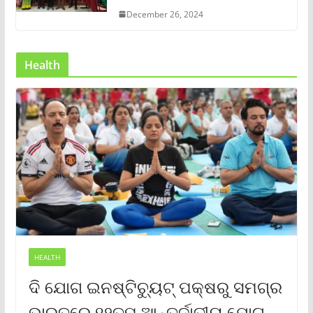
December 26, 2024
Health
HEALTH
ଦି ଯୋଗ ଇନଷ୍ଟିଚ୍ୟୁଟ୍ ପକ୍ଷରୁ ସମଗ୍ର
ଭାରତରେ ୧୨ତମ ଆନ୍ତର୍ଜାତୀୟ ଯୋଗ