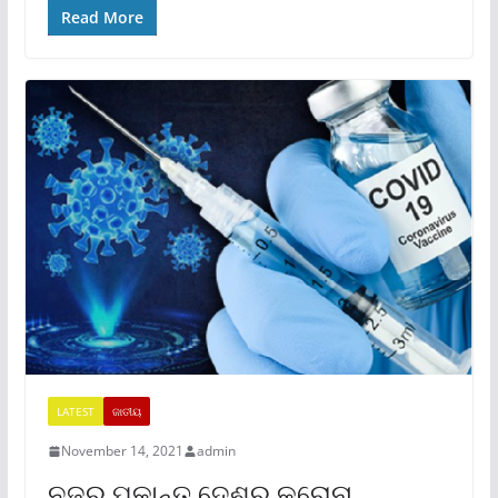
Read More
LATEST
ଜାତୀୟ
November 14, 2021
admin
ନଜର ପକାନ୍ତୁ ଦେଶର କରୋନା