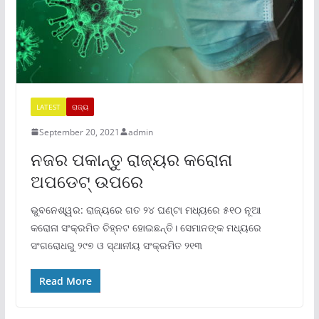
LATEST
ରାଜ୍ୟ
September 20, 2021
admin
ନଜର ପକାନ୍ତୁ ରାଜ୍ୟର କରୋନା
ଅପଡେଟ୍ ଉପରେ
ଭୁବନେଶ୍ୱର: ରାଜ୍ୟରେ ଗତ ୨୪ ଘଣ୍ଟା ମଧ୍ୟରେ ୫୧୦ ନୂଆ
କରୋନା ସଂକ୍ରମିତ ଚିହ୍ନଟ ହୋଇଛନ୍ତି। ସେମାନଙ୍କ ମଧ୍ୟରେ
ସଂଗରୋଧରୁ ୨୯୭ ଓ ସ୍ଥାନୀୟ ସଂକ୍ରମିତ ୨୧୩
Read More