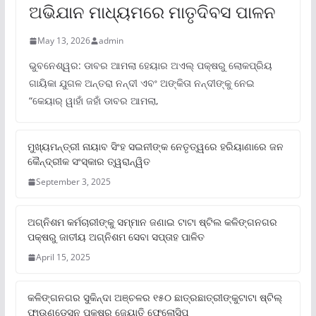
ଅଭିଯାନ ମାଧ୍ୟମରେ ମାତୃଦିବସ ପାଳନ
May 13, 2026
admin
ଭୁବନେଶ୍ୱର: ଡାବର ଆମଲା ହେୟାର ଅଏଲ୍ ପକ୍ଷରୁ ଲୋକପ୍ରିୟ
ଗାୟିକା ଯୁଗଳ ଅନ୍ତରା ନନ୍ଦୀ ଏବଂ ଅଙ୍କିତା ନନ୍ଦୀଙ୍କୁ ନେଇ
“କେୟାର୍ ୱାହାଁ ଜହାଁ ଡାବର ଆମଲା,
ମୁଖ୍ୟମନ୍ତ୍ରୀ ନାୟାବ ସିଂହ ସଇନୀଙ୍କ ନେତୃତ୍ୱରେ ହରିୟାଣାରେ ଜନ
କୈନ୍ଦ୍ରୀକ ସଂସ୍କାର ତ୍ୱରାନ୍ୱିତ
September 3, 2025
ଅଗ୍ନିଶମ କର୍ମଚାରୀଙ୍କୁ ସମ୍ମାନ ଜଣାଇ ଟାଟା ଷ୍ଟିଲ କଳିଙ୍ଗନଗର
ପକ୍ଷରୁ ଜାତୀୟ ଅଗ୍ନିଶମ ସେବା ସପ୍ତାହ ପାଳିତ
April 15, 2025
କଳିଙ୍ଗନଗର ସୁକିନ୍ଦା ଅଞ୍ଚଳର ୧୫୦ ଛାତ୍ରଛାତ୍ରୀଙ୍କୁଟାଟା ଷ୍ଟିଲ୍
ଫାଉଣ୍ଡେସନ ପକ୍ଷରୁ ଜ୍ୟୋତି ଫେଲୋସିପ୍‌