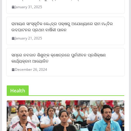
January 31, 2025
ରାମାୟଣ ସାଂସ୍କୃତିକ କେନ୍ଦ୍ର ପକ୍ଷରୁ ଅଯୋଧ୍ୟାରେ ରାମ ମନ୍ଦିର
ଉଦଘାଟନର ପ୍ରଥମ ବାର୍ଷିକୀ ପାଳନ
January 21, 2025
ସମ୍‌ରେ ନବଜାତ ଶିଶୁଙ୍କ କ୍ଷେତ୍ରରେ ପୁର୍ନଜୀବନ ପ୍ରଶିକ୍ଷଣ
କାର୍ଯ୍ୟକ୍ରମ ଆୟୋଜିତ
December 26, 2024
Health