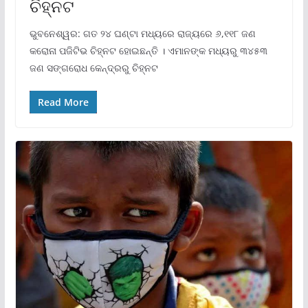
ଚିହ୍ନଟ
ଭୁବନେଶ୍ୱର: ଗତ ୨୪ ଘଣ୍ଟା ମଧ୍ୟରେ ରାଜ୍ୟରେ ୬,୧୧୮ ଜଣ
କରୋନା ପଜିଟିଭ ଚିହ୍ନଟ ହୋଇଛନ୍ତି । ଏମାନଙ୍କ ମଧ୍ୟରୁ ୩୪୫୩
ଜଣ ସଙ୍ଗରୋଧ କେନ୍ଦ୍ରରୁ ଚିହ୍ନଟ
Read More