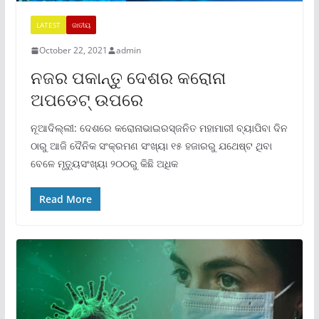
LATEST
ଜାତୀୟ
October 22, 2021
admin
ନଜର ପକାନ୍ତୁ ଦେଶର କରୋନା
ଅପଡେଟ୍ ଉପରେ
ନୂଆଦିଲ୍ଲୀ: ଦେଶରେ କରୋନାଭାଇରସ୍‌ଜନିତ ମହାମାରୀ ବ୍ୟାପିବା ଦିନ
ଠାରୁ ଆଜି ଦୈନିକ ସଂକ୍ରମଣ ସଂଖ୍ୟା ୧୫ ହଜାରରୁ ଯଥେଷ୍ଟ ଥିବା
ବେଳେ ମୃତ୍ୟୁସଂଖ୍ୟା ୨୦୦ରୁ କିଛି ଅଧିକ
Read More