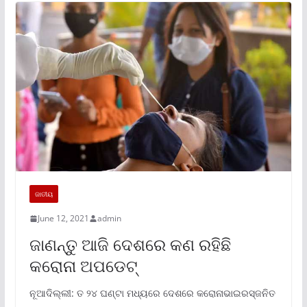
ଜାତୀୟ
June 12, 2021
admin
ଜାଣନ୍ତୁ ଆଜି ଦେଶରେ କଣ ରହିଛି
କରୋନା ଅପଡେଟ୍‌
ନୂଆଦିଲ୍ଲୀ: ତ ୨୪ ଘଣ୍ଟା ମଧ୍ୟରେ ଦେଶରେ କରୋନାଭାଇରସ୍ଜନିତ