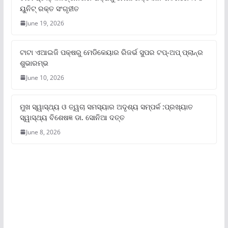
ୟୁନିଟ୍‌ ରକ୍ତ ସଂଗୃହୀତ
June 19, 2026
ଟାଟା ଏଆଇଜି ପକ୍ଷରୁ ମେଡିକେୟାର ରିଜର୍ଭ ସୁପର ଟପ୍‌-ଅପ୍ ପ୍ଲାନ୍‌ର
ଶୁଭାରମ୍ଭ
June 10, 2026
ମୁଖ ସ୍ୱାସ୍ଥ୍ୟ ଓ ତ୍ୱଚା ସମସ୍ୟାର ଅଦୃଶ୍ୟ ସମ୍ପର୍କ :ପ୍ରଖ୍ୟାତ
ସ୍ୱାସ୍ଥ୍ୟ ବିଶେଷଜ୍ଞ ଡା. ସୋନିଆ ଦତ୍ତ
June 8, 2026