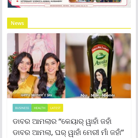
News
BUSINESS
HEALTH
LATEST
ଡାବର ଆମଲାର “କେୟାର୍ ୱାହାଁ ଜହାଁ
ଡାବର ଆମଲା, ଘର୍ ୱାହାଁ ମେରୀ ମାଁ ଜହାଁ”