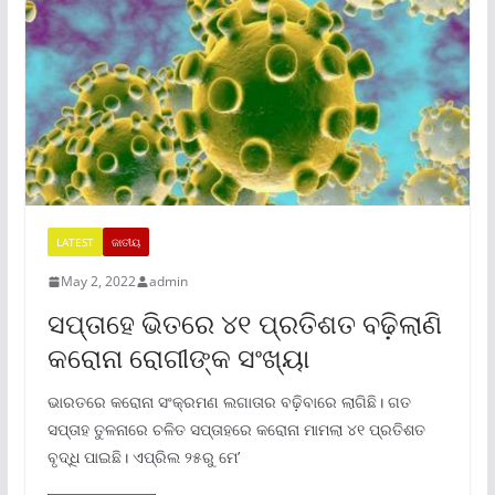
LATEST
ଜାତୀୟ
May 2, 2022
admin
ସପ୍ତାହେ ଭିତରେ ୪୧ ପ୍ରତିଶତ ବଢ଼ିଲାଣି
କରୋନା ରୋଗୀଙ୍କ ସଂଖ୍ୟା
ଭାରତରେ କରୋନା ସଂକ୍ରମଣ ଲଗାତାର ବଢ଼ିବାରେ ଲାଗିଛି। ଗତ
ସପ୍ତାହ ତୁଳନାରେ ଚଳିତ ସପ୍ତାହରେ କରୋନା ମାମଲା ୪୧ ପ୍ରତିଶତ
ବୃଦ୍ଧି ପାଇଛି। ଏପ୍ରିଲ ୨୫ରୁ ମେ’