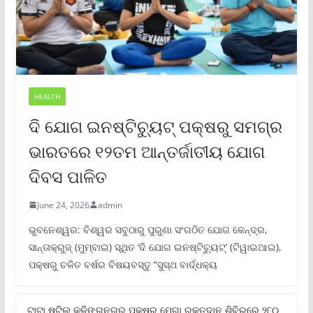
HEALTH
ଦି ଯୋଗ ଇନଷ୍ଟିଚ୍ୟୁଟ୍ ପକ୍ଷରୁ ସମଗ୍ର
ଭାରତରେ ୧୨ତମ ଆନ୍ତର୍ଜାତୀୟ ଯୋଗ
ଦିବସ ପାଳିତ
June 24, 2026
admin
ଭୁବନେଶ୍ୱର: ବିଶ୍ୱର ସବୁଠାରୁ ପୁରୁଣା ସଂଗଠିତ ଯୋଗ କେନ୍ଦ୍ର,
ସାନ୍ତାକ୍ରୁଜ୍ (ମୁମ୍ବାଇ) ସ୍ଥିତ ‘ଦି ଯୋଗ ଇନଷ୍ଟିଚ୍ୟୁଟ୍‌’ (ଟିୱାଇଆଇ),
ପକ୍ଷରୁ ଚଳିତ ବର୍ଷର ବିଷୟବସ୍ତୁ “ସୁସ୍ଥ ବାର୍ଦ୍ଧକ୍ୟ
ଟାଟା ଷ୍ଟିଲ୍‌ କଳିଙ୍ଗନଗର ପକ୍ଷରୁ ମେଗା ରକ୍ତଦାନ ଶିବିରରେ ୨୮୦