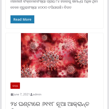
ମହାମାରୀ ସଂକ୍ରମଣସଂଖ୍ୟା ପ୍ରାୟ ୮୪ ହଜାରରୁ ସାମାନ୍ୟ ଅଧିକ ଥିବା
ବେଳେ ମୃତ୍ୟୁସଂଖ୍ୟା ୪୦୦୦ ଟପିଯାଇଛି। ବିଗତ
Read More
ରାଜ୍ୟ
June 7, 2021
admin
୨୪ ଘଣ୍ଟାରେ ୬୧୧୮ ନୂଆ ଆକ୍ରାନ୍ତ