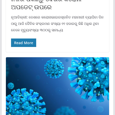
ଅପଡେଟ୍ ଉପରେ
ନୂଆଦିଲ୍ଲୀ: ଦେଶରେ କରୋନାଭାଇରସ୍‌ଜନିତ ମହାମାରୀ ବ୍ୟାପିବା ଦିନ
ଠାରୁ ଆଜି ଦୈନିକ ସଂକ୍ରମଣ ସଂଖ୍ୟା ୧୧ ହଜାରରୁ କିଛି ଅଧିକ ଥିବା
ବେଳେ ମୃତ୍ୟୁସଂଖ୍ୟା ୩୦୦ରୁ ସାମାନ୍ୟ
Read More