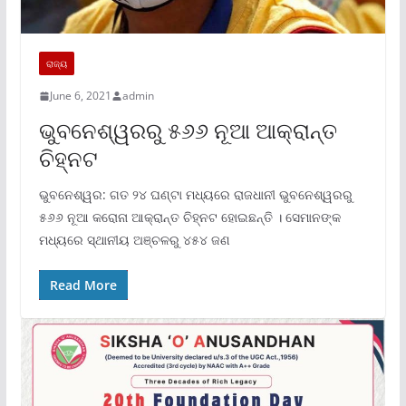
ରାଜ୍ୟ
June 6, 2021
admin
ଭୁବନେଶ୍ୱରରୁ ୫୬୬ ନୂଆ ଆକ୍ରାନ୍ତ
ଚିହ୍ନଟ
ଭୁବନେଶ୍ୱର: ଗତ ୨୪ ଘଣ୍ଟା ମଧ୍ୟରେ ରାଜଧାନୀ ଭୁବନେଶ୍ୱରରୁ
୫୬୬ ନୂଆ କରୋନା ଆକ୍ରାନ୍ତ ଚିହ୍ନଟ ହୋଇଛନ୍ତି । ସେମାନଙ୍କ
ମଧ୍ୟରେ ସ୍ଥାନୀୟ ଅଞ୍ଚଳରୁ ୪୫୪ ଜଣ
Read More