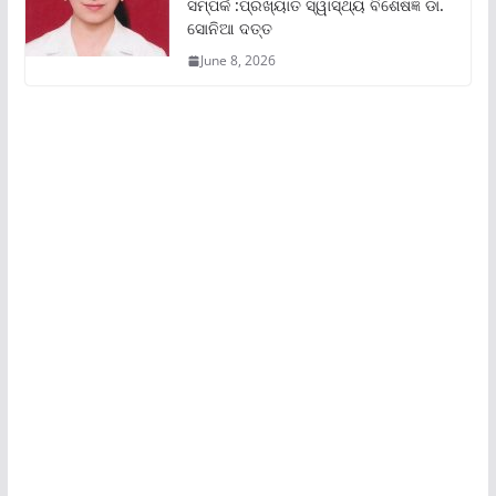
ସମ୍ପର୍କ :ପ୍ରଖ୍ୟାତ ସ୍ୱାସ୍ଥ୍ୟ ବିଶେଷଜ୍ଞ ଡା.
ସୋନିଆ ଦତ୍ତ
June 8, 2026