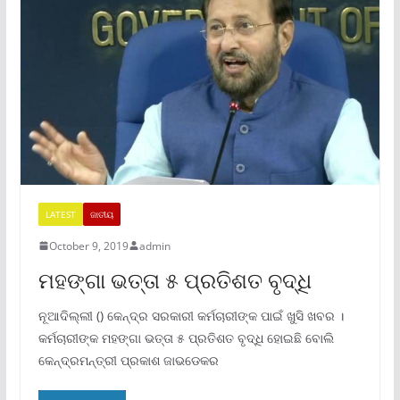
LATEST
ଜାତୀୟ
October 9, 2019
admin
ମହଙ୍ଗା ଭତ୍ତା ୫ ପ୍ରତିଶତ ବୃଦ୍ଧି
ନୂଆଦିଲ୍ଲୀ () କେନ୍ଦ୍ର ସରକାରୀ କର୍ମଚାରୀଙ୍କ ପାଇଁ ଖୁସି ଖବର ।
କର୍ମଚାରୀଙ୍କ ମହଙ୍ଗା ଭତ୍ତା ୫ ପ୍ରତିଶତ ବୃଦ୍ଧି ହୋଇଛି ବୋଲି
କେନ୍ଦ୍ରମନ୍ତ୍ରୀ ପ୍ରକାଶ ଜାଭଡେକର