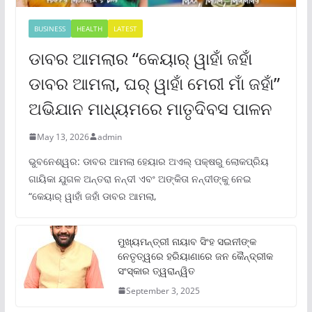
BUSINESS
HEALTH
LATEST
ଡାବର ଆମଲାର “କେୟାର୍ ୱାହାଁ ଜହାଁ
ଡାବର ଆମଲା, ଘର୍ ୱାହାଁ ମେରୀ ମାଁ ଜହାଁ”
ଅଭିଯାନ ମାଧ୍ୟମରେ ମାତୃଦିବସ ପାଳନ
May 13, 2026
admin
ଭୁବନେଶ୍ୱର: ଡାବର ଆମଲା ହେୟାର ଅଏଲ୍ ପକ୍ଷରୁ ଲୋକପ୍ରିୟ
ଗାୟିକା ଯୁଗଳ ଅନ୍ତରା ନନ୍ଦୀ ଏବଂ ଅଙ୍କିତା ନନ୍ଦୀଙ୍କୁ ନେଇ
“କେୟାର୍ ୱାହାଁ ଜହାଁ ଡାବର ଆମଲା,
ମୁଖ୍ୟମନ୍ତ୍ରୀ ନାୟାବ ସିଂହ ସଇନୀଙ୍କ
ନେତୃତ୍ୱରେ ହରିୟାଣାରେ ଜନ କୈନ୍ଦ୍ରୀକ
ସଂସ୍କାର ତ୍ୱରାନ୍ୱିତ
September 3, 2025