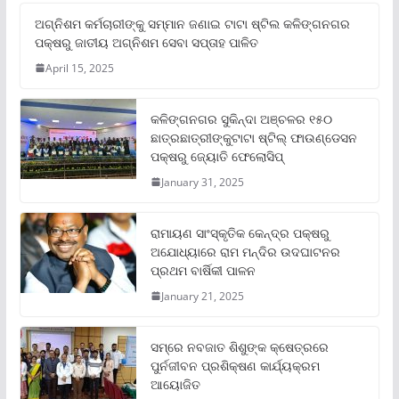
ଅଗ୍ନିଶମ କର୍ମଚାରୀଙ୍କୁ ସମ୍ମାନ ଜଣାଇ ଟାଟା ଷ୍ଟିଲ କଳିଙ୍ଗନଗର
ପକ୍ଷରୁ ଜାତୀୟ ଅଗ୍ନିଶମ ସେବା ସପ୍ତାହ ପାଳିତ
April 15, 2025
କଳିଙ୍ଗନଗର ସୁକିନ୍ଦା ଅଞ୍ଚଳର ୧୫୦
ଛାତ୍ରଛାତ୍ରୀଙ୍କୁଟାଟା ଷ୍ଟିଲ୍ ଫାଉଣ୍ଡେସନ
ପକ୍ଷରୁ ଜ୍ୟୋତି ଫେଲୋସିପ୍‌
January 31, 2025
ରାମାୟଣ ସାଂସ୍କୃତିକ କେନ୍ଦ୍ର ପକ୍ଷରୁ
ଅଯୋଧ୍ୟାରେ ରାମ ମନ୍ଦିର ଉଦଘାଟନର
ପ୍ରଥମ ବାର୍ଷିକୀ ପାଳନ
January 21, 2025
ସମ୍‌ରେ ନବଜାତ ଶିଶୁଙ୍କ କ୍ଷେତ୍ରରେ
ପୁର୍ନଜୀବନ ପ୍ରଶିକ୍ଷଣ କାର୍ଯ୍ୟକ୍ରମ
ଆୟୋଜିତ