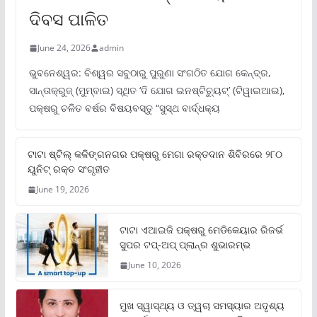
ଦିବସ ପାଳିତ
June 24, 2026
admin
ଭୁବନେଶ୍ୱର: ବିଶ୍ୱର ସବୁଠାରୁ ପୁରୁଣା ସଂଗଠିତ ଯୋଗ କେନ୍ଦ୍ର,
ସାନ୍ତାକ୍ରୁଜ୍ (ମୁମ୍ବାଇ) ସ୍ଥିତ ‘ଦି ଯୋଗ ଇନଷ୍ଟିଚ୍ୟୁଟ୍‌’ (ଟିୱାଇଆଇ),
ପକ୍ଷରୁ ଚଳିତ ବର୍ଷର ବିଷୟବସ୍ତୁ “ସୁସ୍ଥ ବାର୍ଦ୍ଧକ୍ୟ
ଟାଟା ଷ୍ଟିଲ୍‌ କଳିଙ୍ଗନଗର ପକ୍ଷରୁ ମେଗା ରକ୍ତଦାନ ଶିବିରରେ ୨୮୦
ୟୁନିଟ୍‌ ରକ୍ତ ସଂଗୃହୀତ
June 19, 2026
ଟାଟା ଏଆଇଜି ପକ୍ଷରୁ ମେଡିକେୟାର ରିଜର୍ଭ
ସୁପର ଟପ୍‌-ଅପ୍ ପ୍ଲାନ୍‌ର ଶୁଭାରମ୍ଭ
June 10, 2026
ମୁଖ ସ୍ୱାସ୍ଥ୍ୟ ଓ ତ୍ୱଚା ସମସ୍ୟାର ଅଦୃଶ୍ୟ