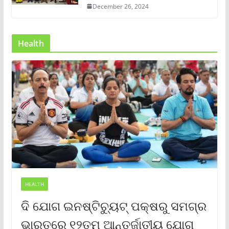
December 26, 2024
Health
HEALTH
ଦି ଯୋଗ ଇନଷ୍ଟିଚ୍ୟୁଟ୍ ପକ୍ଷରୁ ସମଗ୍ର
ଭାରତରେ ୧୨ତମ ଆନ୍ତର୍ଜାତୀୟ ଯୋଗ