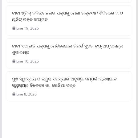
ଟାଟା ଷ୍ଟିଲ୍‌ କଳିଙ୍ଗନଗର ପକ୍ଷରୁ ମେଗା ରକ୍ତଦାନ ଶିବିରରେ ୨୮୦
ୟୁନିଟ୍‌ ରକ୍ତ ସଂଗୃହୀତ
June 19, 2026
ଟାଟା ଏଆଇଜି ପକ୍ଷରୁ ମେଡିକେୟାର ରିଜର୍ଭ ସୁପର ଟପ୍‌-ଅପ୍ ପ୍ଲାନ୍‌ର
ଶୁଭାରମ୍ଭ
June 10, 2026
ମୁଖ ସ୍ୱାସ୍ଥ୍ୟ ଓ ତ୍ୱଚା ସମସ୍ୟାର ଅଦୃଶ୍ୟ ସମ୍ପର୍କ :ପ୍ରଖ୍ୟାତ
ସ୍ୱାସ୍ଥ୍ୟ ବିଶେଷଜ୍ଞ ଡା. ସୋନିଆ ଦତ୍ତ
June 8, 2026