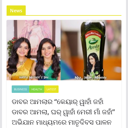
News
BUSINESS
HEALTH
LATEST
ଡାବର ଆମଲାର “କେୟାର୍ ୱାହାଁ ଜହାଁ
ଡାବର ଆମଲା, ଘର୍ ୱାହାଁ ମେରୀ ମାଁ ଜହାଁ”
ଅଭିଯାନ ମାଧ୍ୟମରେ ମାତୃଦିବସ ପାଳନ