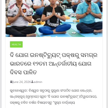
HEALTH
ଦି ଯୋଗ ଇନଷ୍ଟିଚ୍ୟୁଟ୍ ପକ୍ଷରୁ ସମଗ୍ର
ଭାରତରେ ୧୨ତମ ଆନ୍ତର୍ଜାତୀୟ ଯୋଗ
ଦିବସ ପାଳିତ
June 24, 2026
admin
ଭୁବନେଶ୍ୱର: ବିଶ୍ୱର ସବୁଠାରୁ ପୁରୁଣା ସଂଗଠିତ ଯୋଗ କେନ୍ଦ୍ର,
ସାନ୍ତାକ୍ରୁଜ୍ (ମୁମ୍ବାଇ) ସ୍ଥିତ ‘ଦି ଯୋଗ ଇନଷ୍ଟିଚ୍ୟୁଟ୍‌’ (ଟିୱାଇଆଇ),
ପକ୍ଷରୁ ଚଳିତ ବର୍ଷର ବିଷୟବସ୍ତୁ “ସୁସ୍ଥ ବାର୍ଦ୍ଧକ୍ୟ