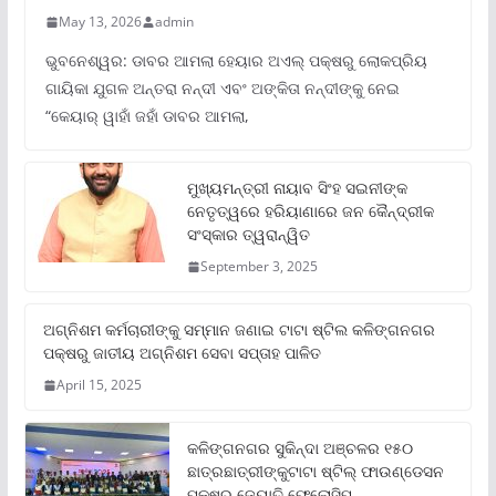
May 13, 2026
admin
ଭୁବନେଶ୍ୱର: ଡାବର ଆମଲା ହେୟାର ଅଏଲ୍ ପକ୍ଷରୁ ଲୋକପ୍ରିୟ
ଗାୟିକା ଯୁଗଳ ଅନ୍ତରା ନନ୍ଦୀ ଏବଂ ଅଙ୍କିତା ନନ୍ଦୀଙ୍କୁ ନେଇ
“କେୟାର୍ ୱାହାଁ ଜହାଁ ଡାବର ଆମଲା,
ମୁଖ୍ୟମନ୍ତ୍ରୀ ନାୟାବ ସିଂହ ସଇନୀଙ୍କ
ନେତୃତ୍ୱରେ ହରିୟାଣାରେ ଜନ କୈନ୍ଦ୍ରୀକ
ସଂସ୍କାର ତ୍ୱରାନ୍ୱିତ
September 3, 2025
ଅଗ୍ନିଶମ କର୍ମଚାରୀଙ୍କୁ ସମ୍ମାନ ଜଣାଇ ଟାଟା ଷ୍ଟିଲ କଳିଙ୍ଗନଗର
ପକ୍ଷରୁ ଜାତୀୟ ଅଗ୍ନିଶମ ସେବା ସପ୍ତାହ ପାଳିତ
April 15, 2025
କଳିଙ୍ଗନଗର ସୁକିନ୍ଦା ଅଞ୍ଚଳର ୧୫୦
ଛାତ୍ରଛାତ୍ରୀଙ୍କୁଟାଟା ଷ୍ଟିଲ୍ ଫାଉଣ୍ଡେସନ
ପକ୍ଷରୁ ଜ୍ୟୋତି ଫେଲୋସିପ୍‌