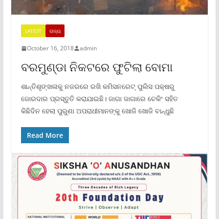
LATEST
ରାଜ୍ୟ
October 16, 2018
admin
ବରମୁଣ୍ଡା ନିକଟରେ ଫୁଟିଲା ବୋମା
ଶାନ୍ତିଶୃଙ୍ଖଳାକୁ ନଜରରେ ରଖି କମିସନରେଟ୍ ପୁଲିସ ପକ୍ଷରୁ
ଜୋରଦାର ପ୍ରସ୍ତୁତି କରାଯାଇଛି। ଜାଗା ଜାଗାରେ ଚେକିଂ ସହିତ
କିଛିଦିନ ହେଲା ପୁରୁଣା ଅପରାଧୀମାନଙ୍କୁ ଖୋଜି ଖୋଜି ବାନ୍ଧୁଛି
Read More