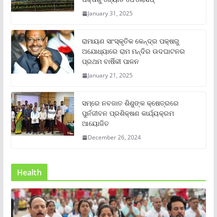
January 31, 2025
ରାମାୟଣ ସାଂସ୍କୃତିକ କେନ୍ଦ୍ର ପକ୍ଷରୁ
ଅଯୋଧ୍ୟାରେ ରାମ ମନ୍ଦିର ଉଦଘାଟନର
ପ୍ରଥମ ବାର୍ଷିକୀ ପାଳନ
January 21, 2025
ସମ୍‌ରେ ନବଜାତ ଶିଶୁଙ୍କ କ୍ଷେତ୍ରରେ
ପୁର୍ନଜୀବନ ପ୍ରଶିକ୍ଷଣ କାର୍ଯ୍ୟକ୍ରମ
ଆୟୋଜିତ
December 26, 2024
Health