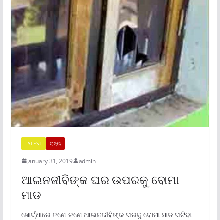
LATEST
ରାଜ୍ୟ
January 31, 2019
admin
ଆଇନଜୀବିଙ୍କ ଘର ଉପରକୁ ବୋମା
ମାଡ
ଖୋର୍ଦ୍ଧାରେ ଜଣେ ଜଣେ ଆଇନଜୀବିଙ୍କ ଘରକୁ ବୋମା ମାଡ ଘଟିବା