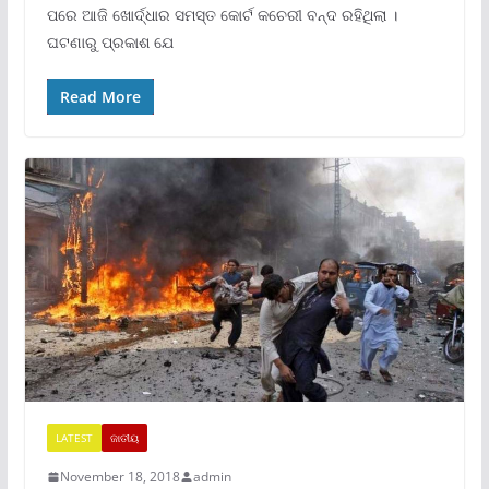
ପରେ ଆଜି ଖୋର୍ଦ୍ଧାର ସମସ୍ତ କୋର୍ଟ କଚେରୀ ବନ୍ଦ ରହିଥିଲା ।
ଘଟଣାରୁ ପ୍ରକାଶ ଯେ
Read More
LATEST
ଜାତୀୟ
November 18, 2018
admin