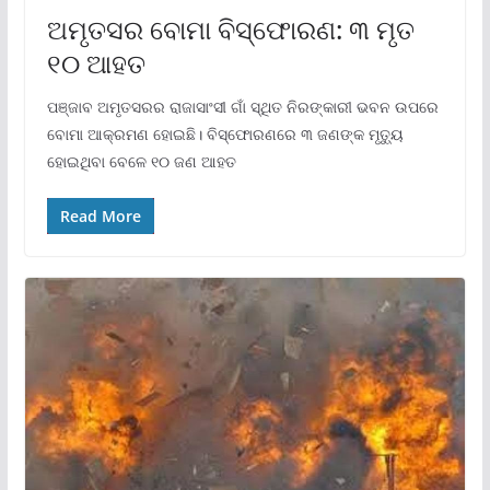
ଅମୃତସର ବୋମା ବିସ୍ଫୋରଣ: ୩ ମୃତ
୧୦ ଆହତ
ପଞ୍ଜାବ ଅମୃତସରର ରାଜାସାଂସୀ ଗାଁ ସ୍ଥିତ ନିରଙ୍କାରୀ ଭବନ ଉପରେ
ବୋମା ଆକ୍ରମଣ ହୋଇଛି। ବିସ୍ଫୋରଣରେ ୩ ଜଣଙ୍କ ମୃତ୍ୟୁ
ହୋଇଥିବା ବେଳେ ୧୦ ଜଣ ଆହତ
Read More