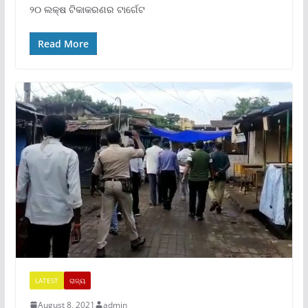
୨୦ ଲକ୍ଷ ଟିକାକରଣର ଟାର୍ଗେଟ
Read More
LATEST
ରାଜ୍ୟ
August 8, 2021
admin