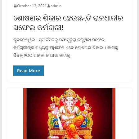
October 13, 2021
admin
ଶୋଷଣର ଶିକାର ହେଉଛନ୍ତି ରାଜଧାନୀର
ସଫେଇ କର୍ମଚାରୀ!
ଭୁବନେଶ୍ୱର : ସ୍ମାର୍ଟସିଟିକୁ ସଫାସୁତୁରା କରୁଥିବା ସଫେଇ
କର୍ମଚାରୀଙ୍କ ମଧ୍ୟରୁ ଅଧିକାଂଶ ଏବେ ଶୋଷଣର ଶିକାର । କାହାକୁ
ଦିନକୁ ୨୦୦ ଟଙ୍କା ତ ଆଉ କାହାକୁ
Read More