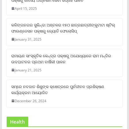
ପକ୍ଷରୁ ଜାତୀୟ ଅଗ୍ନିଶମ ସେବା ସପ୍ତାହ ପାଳିତ
April 15, 2025
କଳିଙ୍ଗନଗର ସୁକିନ୍ଦା ଅଞ୍ଚଳର ୧୫୦ ଛାତ୍ରଛାତ୍ରୀଙ୍କୁଟାଟା ଷ୍ଟିଲ୍
ଫାଉଣ୍ଡେସନ ପକ୍ଷରୁ ଜ୍ୟୋତି ଫେଲୋସିପ୍‌
January 31, 2025
ରାମାୟଣ ସାଂସ୍କୃତିକ କେନ୍ଦ୍ର ପକ୍ଷରୁ ଅଯୋଧ୍ୟାରେ ରାମ ମନ୍ଦିର
ଉଦଘାଟନର ପ୍ରଥମ ବାର୍ଷିକୀ ପାଳନ
January 21, 2025
ସମ୍‌ରେ ନବଜାତ ଶିଶୁଙ୍କ କ୍ଷେତ୍ରରେ ପୁର୍ନଜୀବନ ପ୍ରଶିକ୍ଷଣ
କାର୍ଯ୍ୟକ୍ରମ ଆୟୋଜିତ
December 26, 2024
Health