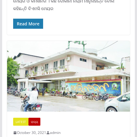
ମେୟର ଓ କମିଶନର । କିଛି ଦୋକାନୀ ନିୟମ ମାନୁନାହାନ୍ତି ବୋଲି
କହିଛନ୍ତି ବିଏମସି ମେୟର
Read More
LATEST
ରାଜ୍ୟ
October 30, 2021
admin