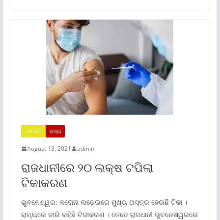
LATEST
ରାଜ୍ୟ
August 13, 2021
admin
ରାଜଧାନୀରେ ୨୦ ଲକ୍ଷ ଟପିଲା
ଟିକାକରଣ
ଭୁବନେଶ୍ୱର: କରୋନା ଲଢ଼େଇରେ ମୁଖ୍ୟ ଅସ୍ତ୍ର ହେଉଛି ଟିକା ।
ରାଜ୍ୟରେ ଜାରି ରହିଛି ଟିକାକରଣ । ତେବେ ରାଜଧାନୀ ଭୁବନେଶ୍ୱରରେ