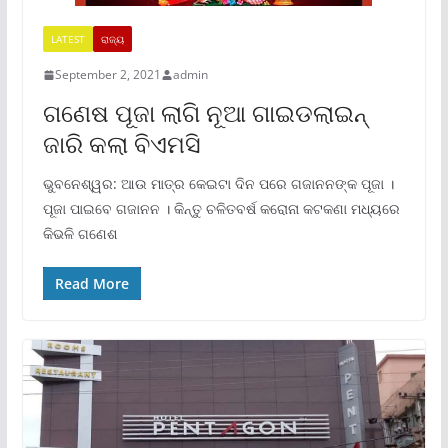
LATEST
ରାଜ୍ୟ
September 2, 2021
admin
ଗଣେଷ ପୂଜା ଲାଗି ନୂଆ ଗାଇଡଲାଇନ୍
ଜାରି କଲା ବିଏମସି
ଭୁବନେଶ୍ୱର: ଆଉ ମାତ୍ର କେଇଟା ଦିନ ପରେ ଗଜାନନଙ୍କ ପୂଜା ।
ପୂଜା ପାଇବେ ଗଜାନନ । କିନ୍ତୁ ଚଳିତବର୍ଷ କରୋନା କଟକଣା ମଧ୍ୟରେ
କିଭଳି ଗଣେଶ
Read More