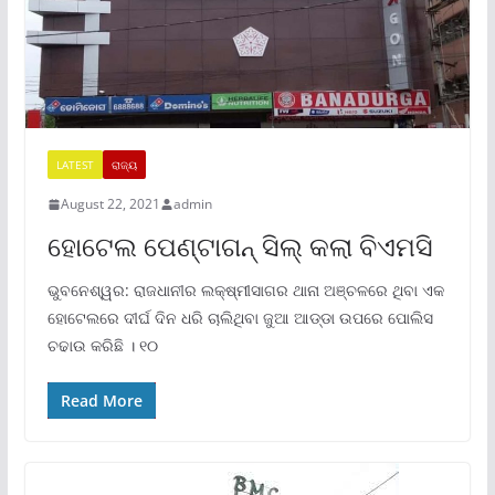
LATEST
ରାଜ୍ୟ
August 22, 2021
admin
ହୋଟେଲ ପେଣ୍ଟାଗନ୍ ସିଲ୍ କଲା ବିଏମସି
ଭୁବନେଶ୍ୱର: ରାଜଧାନୀର ଲକ୍ଷ୍ମୀସାଗର ଥାନା ଅଞ୍ଚଳରେ ଥିବା ଏକ
ହୋଟେଲରେ ଦୀର୍ଘ ଦିନ ଧରି ଚାଲିଥିବା ଜୁଆ ଆଡ୍ଡା ଉପରେ ପୋଲିସ
ଚଢାଉ କରିଛି । ୧୦
Read More