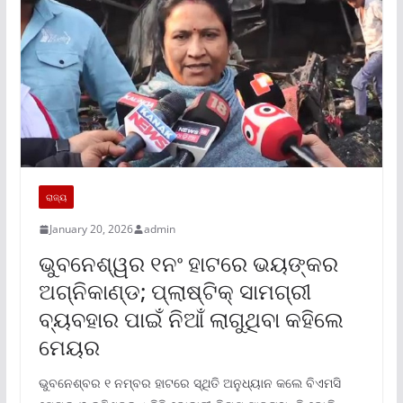
ରାଜ୍ୟ
January 20, 2026
admin
ଭୁବନେଶ୍ୱର ୧ନଂ ହାଟରେ ଭୟଙ୍କର
ଅଗ୍ନିକାଣ୍ଡ; ପ୍ଲାଷ୍ଟିକ୍ ସାମଗ୍ରୀ
ବ୍ୟବହାର ପାଇଁ ନିଆଁ ଲାଗୁଥିବା କହିଲେ
ମେୟର
ଭୁବନେଶ୍ବର ୧ ନମ୍ବର ହାଟରେ ସ୍ଥିତି ଅନୁଧ୍ୟାନ କଲେ ବିଏମସି