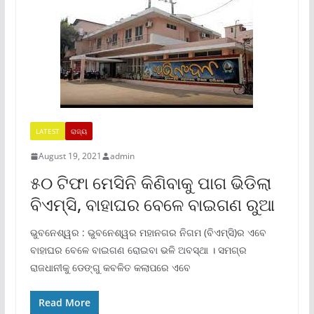
LATEST
ରାଜ୍ୟ
August 19, 2021
admin
୫୦ ଟିଫା ମେସିନି କିଣିବାକୁ ପାଗ ଭିଡିଲା
ବିଏମ୍‍ସି, ବାହାଘର ବେଳେ ବାଇଗଣ ରୁଆ
ଭୁବନେଶ୍ୱର : ଭୁବନେଶ୍ୱର ମହାନଗର ନିଗମ (ବିଏମ୍‍ସି)ର ଏବେ
ବାହାଘର ବେଳେ ବାଇଗଣ ରୋଇବା ଭଳି ଅବସ୍ଥା । ସମଗ୍ର
ରାଜଧାନୀକୁ ଡେଙ୍ଗୁ କବଳିତ କଲାପରେ ଏବେ
Read More