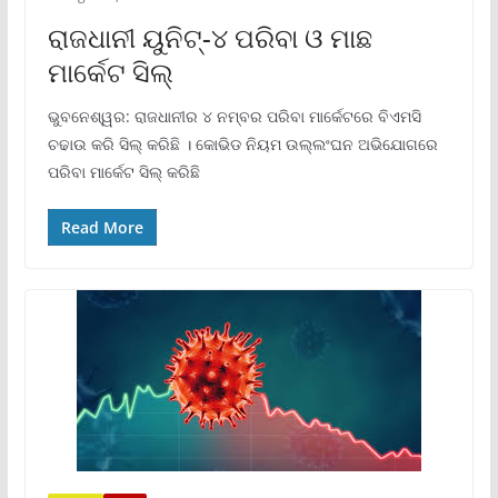
ରାଜଧାନୀ ୟୁନିଟ୍‌-୪ ପରିବା ଓ ମାଛ
ମାର୍କେଟ ସିଲ୍
ଭୁବନେଶ୍ୱର: ରାଜଧାନୀର ୪ ନମ୍ବର ପରିବା ମାର୍କେଟରେ ବିଏମସି
ଚଢାଉ କରି ସିଲ୍ କରିଛି । କୋଭିଡ ନିୟମ ଉଲ୍ଲଂଘନ ଅଭିଯୋଗରେ
ପରିବା ମାର୍କେଟ ସିଲ୍ କରିଛି
Read More