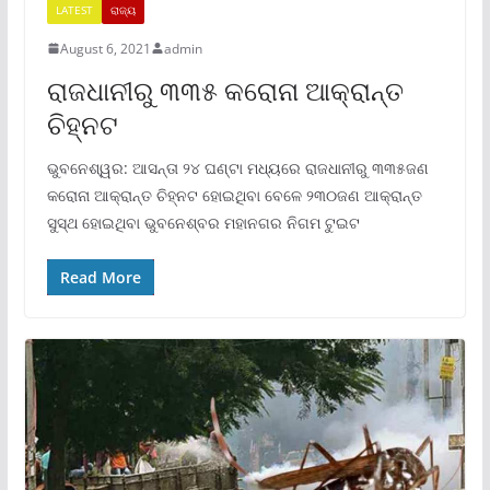
LATEST
ରାଜ୍ୟ
August 6, 2021
admin
ରାଜଧାନୀରୁ ୩୩୫ କରୋନା ଆକ୍ରାନ୍ତ
ଚିହ୍ନଟ
ଭୁବନେଶ୍ୱର: ଆସନ୍ତା ୨୪ ଘଣ୍ଟା ମଧ୍ୟରେ ରାଜଧାନୀରୁ ୩୩୫ଜଣ
କରୋନା ଆକ୍ରାନ୍ତ ଚିହ୍ନଟ ହୋଇଥିବା ବେଳେ ୨୩୦ଜଣ ଆକ୍ରାନ୍ତ
ସୁସ୍ଥ ହୋଇଥିବା ଭୁବନେଶ୍ବର ମହାନଗର ନିଗମ ଟୁଇଟ
Read More