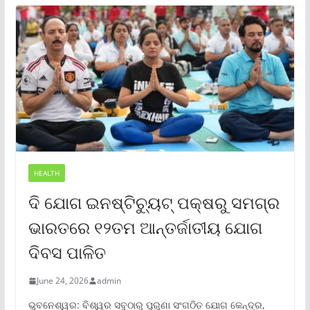
HEALTH
ଦି ଯୋଗ ଇନଷ୍ଟିଚ୍ୟୁଟ୍ ପକ୍ଷରୁ ସମଗ୍ର
ଭାରତରେ ୧୨ତମ ଆନ୍ତର୍ଜାତୀୟ ଯୋଗ
ଦିବସ ପାଳିତ
June 24, 2026
admin
ଭୁବନେଶ୍ୱର: ବିଶ୍ୱର ସବୁଠାରୁ ପୁରୁଣା ସଂଗଠିତ ଯୋଗ କେନ୍ଦ୍ର,