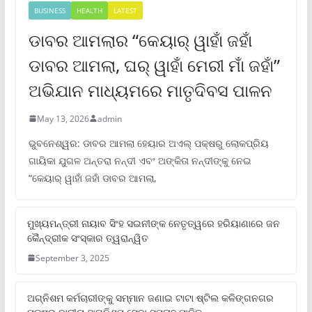
BUSINESS
HEALTH
LATEST
ଡାବର ଆମଲାର “କେୟାର୍ ୱାହାଁ ଜହାଁ
ଡାବର ଆମଲା, ଘର୍ ୱାହାଁ ମେରୀ ମାଁ ଜହାଁ”
ଅଭିଯାନ ମାଧ୍ୟମରେ ମାତୃଦିବସ ପାଳନ
May 13, 2026
admin
ଭୁବନେଶ୍ୱର: ଡାବର ଆମଲା ହେୟାର ଅଏଲ୍ ପକ୍ଷରୁ ଲୋକପ୍ରିୟ
ଗାୟିକା ଯୁଗଳ ଅନ୍ତରା ନନ୍ଦୀ ଏବଂ ଅଙ୍କିତା ନନ୍ଦୀଙ୍କୁ ନେଇ
“କେୟାର୍ ୱାହାଁ ଜହାଁ ଡାବର ଆମଲା,
ମୁଖ୍ୟମନ୍ତ୍ରୀ ନାୟାବ ସିଂହ ସଇନୀଙ୍କ ନେତୃତ୍ୱରେ ହରିୟାଣାରେ ଜନ
କୈନ୍ଦ୍ରୀକ ସଂସ୍କାର ତ୍ୱରାନ୍ୱିତ
September 3, 2025
ଅଗ୍ନିଶମ କର୍ମଚାରୀଙ୍କୁ ସମ୍ମାନ ଜଣାଇ ଟାଟା ଷ୍ଟିଲ କଳିଙ୍ଗନଗର