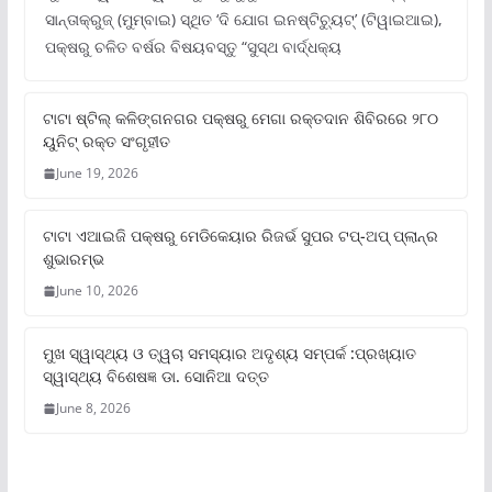
ସାନ୍ତାକ୍ରୁଜ୍ (ମୁମ୍ବାଇ) ସ୍ଥିତ ‘ଦି ଯୋଗ ଇନଷ୍ଟିଚ୍ୟୁଟ୍‌’ (ଟିୱାଇଆଇ),
ପକ୍ଷରୁ ଚଳିତ ବର୍ଷର ବିଷୟବସ୍ତୁ “ସୁସ୍ଥ ବାର୍ଦ୍ଧକ୍ୟ
ଟାଟା ଷ୍ଟିଲ୍‌ କଳିଙ୍ଗନଗର ପକ୍ଷରୁ ମେଗା ରକ୍ତଦାନ ଶିବିରରେ ୨୮୦
ୟୁନିଟ୍‌ ରକ୍ତ ସଂଗୃହୀତ
June 19, 2026
ଟାଟା ଏଆଇଜି ପକ୍ଷରୁ ମେଡିକେୟାର ରିଜର୍ଭ ସୁପର ଟପ୍‌-ଅପ୍ ପ୍ଲାନ୍‌ର
ଶୁଭାରମ୍ଭ
June 10, 2026
ମୁଖ ସ୍ୱାସ୍ଥ୍ୟ ଓ ତ୍ୱଚା ସମସ୍ୟାର ଅଦୃଶ୍ୟ ସମ୍ପର୍କ :ପ୍ରଖ୍ୟାତ
ସ୍ୱାସ୍ଥ୍ୟ ବିଶେଷଜ୍ଞ ଡା. ସୋନିଆ ଦତ୍ତ
June 8, 2026