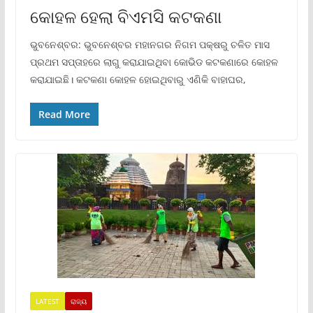
କୋହଳ ହେଲା ବିଏମସି କଟକଣା
ଭୁବନେଶ୍ବର: ଭୁବନେଶ୍ବର ମହାନଗର ନିଗମ ପକ୍ଷରୁ ଚଳିତ ମାସ
ପ୍ରଥମ ସପ୍ତା‌ହରେ ଲାଗୁ କରାଯାଇଥିବା କୋଭିଡ କଟକଣାରେ କୋହଳ
କରାଯାଇଛି। କଟକଣା କୋହଳ ହୋଇଥିବାରୁ ଏଣିକି ବାହାଘର,
Read More
LATEST
ରାଜ୍ୟ