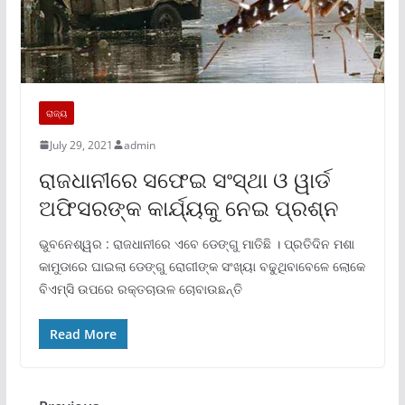
ରାଜ୍ୟ
July 29, 2021
admin
ରାଜଧାନୀରେ ସଫେଇ ସଂସ୍ଥା ଓ ୱାର୍ଡ
ଅଫିସରଙ୍କ କାର୍ଯ୍ୟକୁ ନେଇ ପ୍ରଶ୍ନ
ଭୁବନେଶ୍ୱର : ରାଜଧାନୀରେ ଏବେ ଡେଙ୍ଗୁ ମାତିଛି । ପ୍ରତିଦିନ ମଶା
କାମୁଡାରେ ଘାଇଲା ଡେଙ୍ଗୁ ରୋଗୀଙ୍କ ସଂଖ୍ୟା ବଢୁଥିବାବେଳେ ଲୋକେ
ବିଏମ୍‍ସି ଉପରେ ରକ୍ତଚାଉଳ ଚୋବାଉଛନ୍ତି
Read More