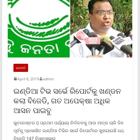
ରାଜନୀତି
April 8, 2019
admin
ଇଣ୍ଡିଆ ଟିଭ ସର୍ଭେ ରିପୋର୍ଟକୁ ଖଣ୍ଡନ
କଲା ବିଜେଡି, ଗତ ଅପେକ୍ଷା ଅଧିକ
ଆସନ ପାଇବୁ
ଭୁବନେଶ୍ବର () ପ୍ରଥମ ପର୍ଯ୍ୟାୟ ନିର୍ବାଚନକୁ ଆଉ ମାତ୍ର ଚାରି ଦିନ
ପୂର୍ବରୁ ପ୍ରକାଶିତ ଇଣ୍ଡିଆ ଟିଭିର ସର୍ଭେ ରିପୋର୍ଟରେ କୁହାଯାଇଛି ଯେ,
ବିଜେଡି 147 ବିଧାନସଭାରୁ