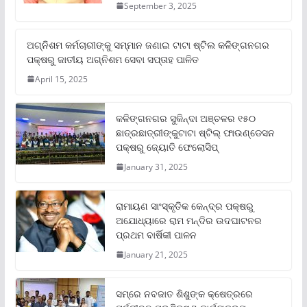
September 3, 2025
ଅଗ୍ନିଶମ କର୍ମଚାରୀଙ୍କୁ ସମ୍ମାନ ଜଣାଇ ଟାଟା ଷ୍ଟିଲ କଳିଙ୍ଗନଗର
ପକ୍ଷରୁ ଜାତୀୟ ଅଗ୍ନିଶମ ସେବା ସପ୍ତାହ ପାଳିତ
April 15, 2025
କଳିଙ୍ଗନଗର ସୁକିନ୍ଦା ଅଞ୍ଚଳର ୧୫୦
ଛାତ୍ରଛାତ୍ରୀଙ୍କୁଟାଟା ଷ୍ଟିଲ୍ ଫାଉଣ୍ଡେସନ
ପକ୍ଷରୁ ଜ୍ୟୋତି ଫେଲୋସିପ୍‌
January 31, 2025
ରାମାୟଣ ସାଂସ୍କୃତିକ କେନ୍ଦ୍ର ପକ୍ଷରୁ
ଅଯୋଧ୍ୟାରେ ରାମ ମନ୍ଦିର ଉଦଘାଟନର
ପ୍ରଥମ ବାର୍ଷିକୀ ପାଳନ
January 21, 2025
ସମ୍‌ରେ ନବଜାତ ଶିଶୁଙ୍କ କ୍ଷେତ୍ରରେ