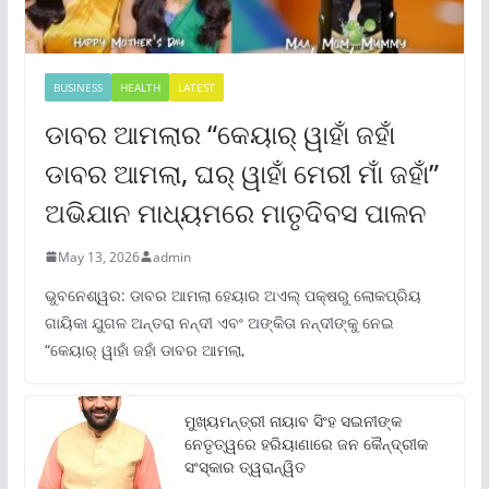
BUSINESS
HEALTH
LATEST
ଡାବର ଆମଲାର “କେୟାର୍ ୱାହାଁ ଜହାଁ
ଡାବର ଆମଲା, ଘର୍ ୱାହାଁ ମେରୀ ମାଁ ଜହାଁ”
ଅଭିଯାନ ମାଧ୍ୟମରେ ମାତୃଦିବସ ପାଳନ
May 13, 2026
admin
ଭୁବନେଶ୍ୱର: ଡାବର ଆମଲା ହେୟାର ଅଏଲ୍ ପକ୍ଷରୁ ଲୋକପ୍ରିୟ
ଗାୟିକା ଯୁଗଳ ଅନ୍ତରା ନନ୍ଦୀ ଏବଂ ଅଙ୍କିତା ନନ୍ଦୀଙ୍କୁ ନେଇ
“କେୟାର୍ ୱାହାଁ ଜହାଁ ଡାବର ଆମଲା,
ମୁଖ୍ୟମନ୍ତ୍ରୀ ନାୟାବ ସିଂହ ସଇନୀଙ୍କ
ନେତୃତ୍ୱରେ ହରିୟାଣାରେ ଜନ କୈନ୍ଦ୍ରୀକ
ସଂସ୍କାର ତ୍ୱରାନ୍ୱିତ