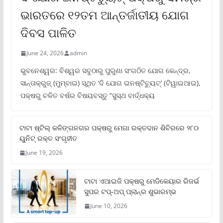
ଭାରତରେ ୧୨ତମ ଆନ୍ତର୍ଜାତୀୟ ଯୋଗ
ଦିବସ ପାଳିତ
June 24, 2026
admin
ଭୁବନେଶ୍ୱର: ବିଶ୍ୱର ସବୁଠାରୁ ପୁରୁଣା ସଂଗଠିତ ଯୋଗ କେନ୍ଦ୍ର,
ସାନ୍ତାକ୍ରୁଜ୍ (ମୁମ୍ବାଇ) ସ୍ଥିତ ‘ଦି ଯୋଗ ଇନଷ୍ଟିଚ୍ୟୁଟ୍‌’ (ଟିୱାଇଆଇ),
ପକ୍ଷରୁ ଚଳିତ ବର୍ଷର ବିଷୟବସ୍ତୁ “ସୁସ୍ଥ ବାର୍ଦ୍ଧକ୍ୟ
ଟାଟା ଷ୍ଟିଲ୍‌ କଳିଙ୍ଗନଗର ପକ୍ଷରୁ ମେଗା ରକ୍ତଦାନ ଶିବିରରେ ୨୮୦
ୟୁନିଟ୍‌ ରକ୍ତ ସଂଗୃହୀତ
June 19, 2026
ଟାଟା ଏଆଇଜି ପକ୍ଷରୁ ମେଡିକେୟାର ରିଜର୍ଭ
ସୁପର ଟପ୍‌-ଅପ୍ ପ୍ଲାନ୍‌ର ଶୁଭାରମ୍ଭ
June 10, 2026