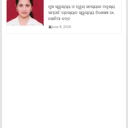
ମୁଖ ସ୍ୱାସ୍ଥ୍ୟ ଓ ତ୍ୱଚା ସମସ୍ୟାର ଅଦୃଶ୍ୟ
ସମ୍ପର୍କ :ପ୍ରଖ୍ୟାତ ସ୍ୱାସ୍ଥ୍ୟ ବିଶେଷଜ୍ଞ ଡା.
ସୋନିଆ ଦତ୍ତ
June 8, 2026