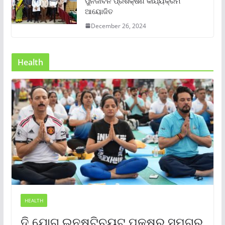
ପୁର୍ନଜୀବନ ପ୍ରଶିକ୍ଷଣ କାର୍ଯ୍ୟକ୍ରମ
ଆୟୋଜିତ
December 26, 2024
Health
HEALTH
ଦି ଯୋଗ ଇନଷ୍ଟିଚ୍ୟୁଟ୍ ପକ୍ଷରୁ ସମଗ୍ର