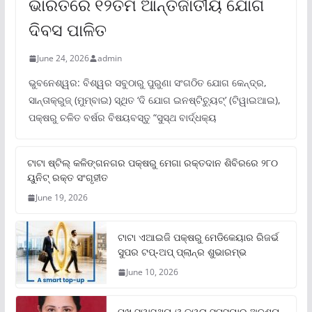
ଭାରତରେ ୧୨ତମ ଆନ୍ତର୍ଜାତୀୟ ଯୋଗ
ଦିବସ ପାଳିତ
June 24, 2026
admin
ଭୁବନେଶ୍ୱର: ବିଶ୍ୱର ସବୁଠାରୁ ପୁରୁଣା ସଂଗଠିତ ଯୋଗ କେନ୍ଦ୍ର,
ସାନ୍ତାକ୍ରୁଜ୍ (ମୁମ୍ବାଇ) ସ୍ଥିତ ‘ଦି ଯୋଗ ଇନଷ୍ଟିଚ୍ୟୁଟ୍‌’ (ଟିୱାଇଆଇ),
ପକ୍ଷରୁ ଚଳିତ ବର୍ଷର ବିଷୟବସ୍ତୁ “ସୁସ୍ଥ ବାର୍ଦ୍ଧକ୍ୟ
ଟାଟା ଷ୍ଟିଲ୍‌ କଳିଙ୍ଗନଗର ପକ୍ଷରୁ ମେଗା ରକ୍ତଦାନ ଶିବିରରେ ୨୮୦
ୟୁନିଟ୍‌ ରକ୍ତ ସଂଗୃହୀତ
June 19, 2026
ଟାଟା ଏଆଇଜି ପକ୍ଷରୁ ମେଡିକେୟାର ରିଜର୍ଭ
ସୁପର ଟପ୍‌-ଅପ୍ ପ୍ଲାନ୍‌ର ଶୁଭାରମ୍ଭ
June 10, 2026
ମୁଖ ସ୍ୱାସ୍ଥ୍ୟ ଓ ତ୍ୱଚା ସମସ୍ୟାର ଅଦୃଶ୍ୟ