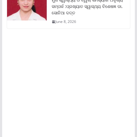
ସମ୍ପର୍କ :ପ୍ରଖ୍ୟାତ ସ୍ୱାସ୍ଥ୍ୟ ବିଶେଷଜ୍ଞ ଡା.
ସୋନିଆ ଦତ୍ତ
June 8, 2026