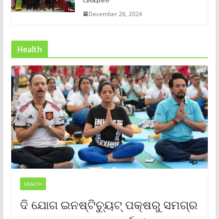
December 26, 2024
Health
HEALTH
ଦି ଯୋଗ ଇନଷ୍ଟିଚ୍ୟୁଟ୍ ପକ୍ଷରୁ ସମଗ୍ର