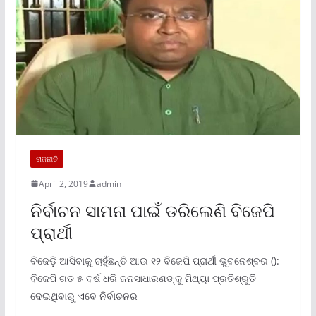
ରାଜନୀତି
April 2, 2019
admin
ନିର୍ବାଚନ ସାମନା ପାଇଁ ଡରିଲେଣି ବିଜେପି
ପ୍ରାର୍ଥୀ
ବିଜେଡ଼ି ଆସିବାକୁ ଚାହୁଁଛନ୍ତି ଆଉ ୧୨ ବିଜେପି ପ୍ରାର୍ଥୀ ଭୁବନେଶ୍ବର ():
ବିଜେପି ଗତ ୫ ବର୍ଷ ଧରି ଜନସାଧାରଣଙ୍କୁ ମିଥ୍ୟା ପ୍ରତିଶ୍ରୁତି
ଦେଇଥିବାରୁ ଏବେ ନିର୍ବାଚନର