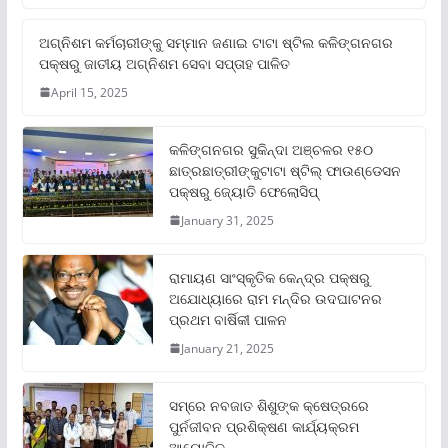
ଅଗ୍ନିଶମ କର୍ମଚାରୀଙ୍କୁ ସମ୍ମାନ ଜଣାଇ ଟାଟା ଷ୍ଟିଲ କଳିଙ୍ଗନଗର
ପକ୍ଷରୁ ଜାତୀୟ ଅଗ୍ନିଶମ ସେବା ସପ୍ତାହ ପାଳିତ
April 15, 2025
କଳିଙ୍ଗନଗର ସୁକିନ୍ଦା ଅଞ୍ଚଳର ୧୫୦
ଛାତ୍ରଛାତ୍ରୀଙ୍କୁଟାଟା ଷ୍ଟିଲ୍ ଫାଉଣ୍ଡେସନ
ପକ୍ଷରୁ ଜ୍ୟୋତି ଫେଲୋସିପ୍‌
January 31, 2025
ରାମାୟଣ ସାଂସ୍କୃତିକ କେନ୍ଦ୍ର ପକ୍ଷରୁ
ଅଯୋଧ୍ୟାରେ ରାମ ମନ୍ଦିର ଉଦଘାଟନର
ପ୍ରଥମ ବାର୍ଷିକୀ ପାଳନ
January 21, 2025
ସମ୍‌ରେ ନବଜାତ ଶିଶୁଙ୍କ କ୍ଷେତ୍ରରେ
ପୁର୍ନଜୀବନ ପ୍ରଶିକ୍ଷଣ କାର୍ଯ୍ୟକ୍ରମ
ଆୟୋଜିତ