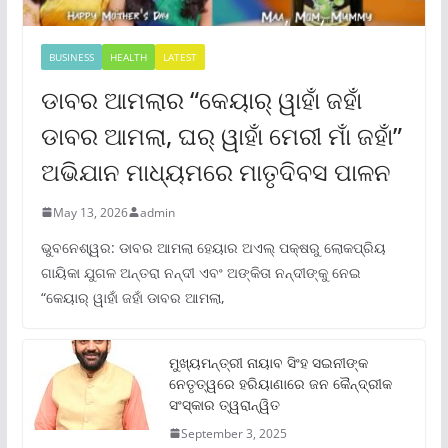
BUSINESS
HEALTH
LATEST
ଡାବର ଆମଲାର “କେୟାର୍ ୱାହାଁ ଜହାଁ
ଡାବର ଆମଲା, ଘର୍ ୱାହାଁ ମେରୀ ମାଁ ଜହାଁ”
ଅଭିଯାନ ମାଧ୍ୟମରେ ମାତୃଦିବସ ପାଳନ
May 13, 2026
admin
ଭୁବନେଶ୍ୱର: ଡାବର ଆମଲା ହେୟାର ଅଏଲ୍ ପକ୍ଷରୁ ଲୋକପ୍ରିୟ
ଗାୟିକା ଯୁଗଳ ଅନ୍ତରା ନନ୍ଦୀ ଏବଂ ଅଙ୍କିତା ନନ୍ଦୀଙ୍କୁ ନେଇ
“କେୟାର୍ ୱାହାଁ ଜହାଁ ଡାବର ଆମଲା,
ମୁଖ୍ୟମନ୍ତ୍ରୀ ନାୟାବ ସିଂହ ସଇନୀଙ୍କ
ନେତୃତ୍ୱରେ ହରିୟାଣାରେ ଜନ କୈନ୍ଦ୍ରୀକ
ସଂସ୍କାର ତ୍ୱରାନ୍ୱିତ
September 3, 2025