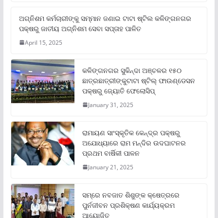
ଅଗ୍ନିଶମ କର୍ମଚାରୀଙ୍କୁ ସମ୍ମାନ ଜଣାଇ ଟାଟା ଷ୍ଟିଲ କଳିଙ୍ଗନଗର
ପକ୍ଷରୁ ଜାତୀୟ ଅଗ୍ନିଶମ ସେବା ସପ୍ତାହ ପାଳିତ
April 15, 2025
କଳିଙ୍ଗନଗର ସୁକିନ୍ଦା ଅଞ୍ଚଳର ୧୫୦
ଛାତ୍ରଛାତ୍ରୀଙ୍କୁଟାଟା ଷ୍ଟିଲ୍ ଫାଉଣ୍ଡେସନ
ପକ୍ଷରୁ ଜ୍ୟୋତି ଫେଲୋସିପ୍‌
January 31, 2025
ରାମାୟଣ ସାଂସ୍କୃତିକ କେନ୍ଦ୍ର ପକ୍ଷରୁ
ଅଯୋଧ୍ୟାରେ ରାମ ମନ୍ଦିର ଉଦଘାଟନର
ପ୍ରଥମ ବାର୍ଷିକୀ ପାଳନ
January 21, 2025
ସମ୍‌ରେ ନବଜାତ ଶିଶୁଙ୍କ କ୍ଷେତ୍ରରେ
ପୁର୍ନଜୀବନ ପ୍ରଶିକ୍ଷଣ କାର୍ଯ୍ୟକ୍ରମ
ଆୟୋଜିତ