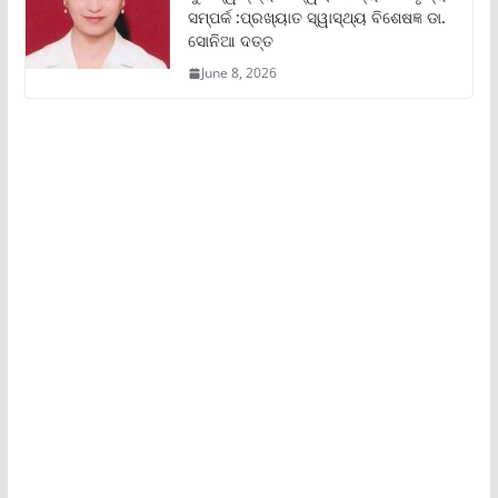
ସମ୍ପର୍କ :ପ୍ରଖ୍ୟାତ ସ୍ୱାସ୍ଥ୍ୟ ବିଶେଷଜ୍ଞ ଡା.
ସୋନିଆ ଦତ୍ତ
June 8, 2026