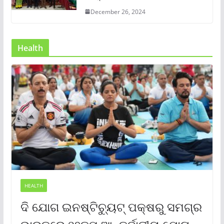
December 26, 2024
Health
HEALTH
ଦି ଯୋଗ ଇନଷ୍ଟିଚ୍ୟୁଟ୍ ପକ୍ଷରୁ ସମଗ୍ର