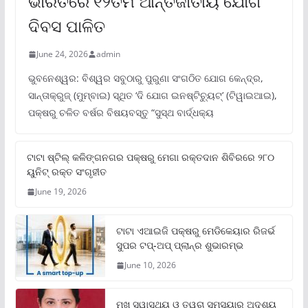
ଭାରତରେ ୧୨ତମ ଆନ୍ତର୍ଜାତୀୟ ଯୋଗ
ଦିବସ ପାଳିତ
June 24, 2026
admin
ଭୁବନେଶ୍ୱର: ବିଶ୍ୱର ସବୁଠାରୁ ପୁରୁଣା ସଂଗଠିତ ଯୋଗ କେନ୍ଦ୍ର,
ସାନ୍ତାକ୍ରୁଜ୍ (ମୁମ୍ବାଇ) ସ୍ଥିତ ‘ଦି ଯୋଗ ଇନଷ୍ଟିଚ୍ୟୁଟ୍‌’ (ଟିୱାଇଆଇ),
ପକ୍ଷରୁ ଚଳିତ ବର୍ଷର ବିଷୟବସ୍ତୁ “ସୁସ୍ଥ ବାର୍ଦ୍ଧକ୍ୟ
ଟାଟା ଷ୍ଟିଲ୍‌ କଳିଙ୍ଗନଗର ପକ୍ଷରୁ ମେଗା ରକ୍ତଦାନ ଶିବିରରେ ୨୮୦
ୟୁନିଟ୍‌ ରକ୍ତ ସଂଗୃହୀତ
June 19, 2026
ଟାଟା ଏଆଇଜି ପକ୍ଷରୁ ମେଡିକେୟାର ରିଜର୍ଭ
ସୁପର ଟପ୍‌-ଅପ୍ ପ୍ଲାନ୍‌ର ଶୁଭାରମ୍ଭ
June 10, 2026
ମୁଖ ସ୍ୱାସ୍ଥ୍ୟ ଓ ତ୍ୱଚା ସମସ୍ୟାର ଅଦୃଶ୍ୟ