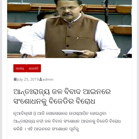
ଜାତୀୟ
ରାଜନୀତି
July 25, 2019
admin
ଆନ୍ତଃରାଜ୍ୟ ଜଳ ବିବାଦ ଆଇନରେ
ସଂଶୋଧନକୁ ବିଜେଡିର ବିରୋଧ
ନୂଆଦିଲ୍ଲୀ () ଆଜି ଲୋକସଭାରେ ଉପସ୍ଥାପିତ ହୋଇଥିବା
ଆନ୍ତଃରାଜ୍ୟ ନଦୀ ଜଳ ବିବାଦ ସଂଶୋଧନ ଆଇନକୁ ବିଜେଡି ବିରୋଧ
କରିଛି । ଏହି ଆଇନରେ ସଂଶୋଧନ ପୂର୍ବରୁ