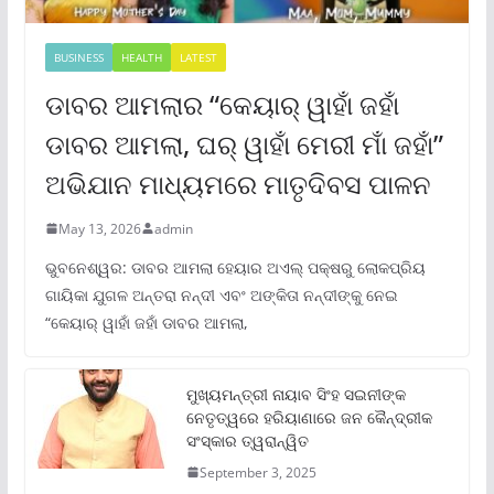
BUSINESS
HEALTH
LATEST
ଡାବର ଆମଲାର “କେୟାର୍ ୱାହାଁ ଜହାଁ
ଡାବର ଆମଲା, ଘର୍ ୱାହାଁ ମେରୀ ମାଁ ଜହାଁ”
ଅଭିଯାନ ମାଧ୍ୟମରେ ମାତୃଦିବସ ପାଳନ
May 13, 2026
admin
ଭୁବନେଶ୍ୱର: ଡାବର ଆମଲା ହେୟାର ଅଏଲ୍ ପକ୍ଷରୁ ଲୋକପ୍ରିୟ
ଗାୟିକା ଯୁଗଳ ଅନ୍ତରା ନନ୍ଦୀ ଏବଂ ଅଙ୍କିତା ନନ୍ଦୀଙ୍କୁ ନେଇ
“କେୟାର୍ ୱାହାଁ ଜହାଁ ଡାବର ଆମଲା,
ମୁଖ୍ୟମନ୍ତ୍ରୀ ନାୟାବ ସିଂହ ସଇନୀଙ୍କ
ନେତୃତ୍ୱରେ ହରିୟାଣାରେ ଜନ କୈନ୍ଦ୍ରୀକ
ସଂସ୍କାର ତ୍ୱରାନ୍ୱିତ
September 3, 2025