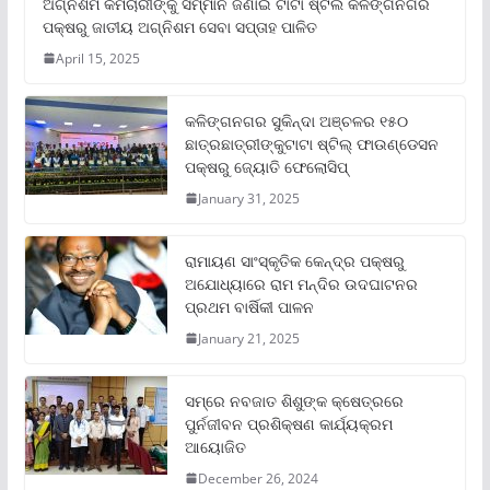
ଅଗ୍ନିଶମ କର୍ମଚାରୀଙ୍କୁ ସମ୍ମାନ ଜଣାଇ ଟାଟା ଷ୍ଟିଲ କଳିଙ୍ଗନଗର
ପକ୍ଷରୁ ଜାତୀୟ ଅଗ୍ନିଶମ ସେବା ସପ୍ତାହ ପାଳିତ
April 15, 2025
କଳିଙ୍ଗନଗର ସୁକିନ୍ଦା ଅଞ୍ଚଳର ୧୫୦
ଛାତ୍ରଛାତ୍ରୀଙ୍କୁଟାଟା ଷ୍ଟିଲ୍ ଫାଉଣ୍ଡେସନ
ପକ୍ଷରୁ ଜ୍ୟୋତି ଫେଲୋସିପ୍‌
January 31, 2025
ରାମାୟଣ ସାଂସ୍କୃତିକ କେନ୍ଦ୍ର ପକ୍ଷରୁ
ଅଯୋଧ୍ୟାରେ ରାମ ମନ୍ଦିର ଉଦଘାଟନର
ପ୍ରଥମ ବାର୍ଷିକୀ ପାଳନ
January 21, 2025
ସମ୍‌ରେ ନବଜାତ ଶିଶୁଙ୍କ କ୍ଷେତ୍ରରେ
ପୁର୍ନଜୀବନ ପ୍ରଶିକ୍ଷଣ କାର୍ଯ୍ୟକ୍ରମ
ଆୟୋଜିତ
December 26, 2024