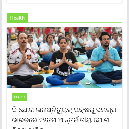
Health
HEALTH
ଦି ଯୋଗ ଇନଷ୍ଟିଚ୍ୟୁଟ୍ ପକ୍ଷରୁ ସମଗ୍ର
ଭାରତରେ ୧୨ତମ ଆନ୍ତର୍ଜାତୀୟ ଯୋଗ