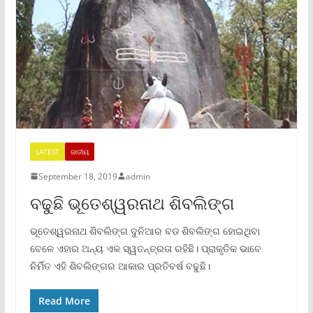
LATEST
ଜାତୀୟ
September 18, 2019
admin
ବଢୁଛି ଭୂତେଶ୍ୱରନାଥ ଶିବଲିଙ୍ଗ
ଭୂତେଶ୍ୱରନାଥ ଶିବଲିଙ୍ଗ ଦୁନିଆର ବଡ ଶିବଲିଙ୍ଗ ହୋଇଥିବା
ବେଳେ ଏହାର ଅନ୍ୟ ଏକ ସ୍ୱତନ୍ତ୍ରତା ରହିଛି। ପ୍ରାକୃତିକ ଭାବେ
ନିର୍ମିତ ଏହି ଶିବଲିଙ୍ଗର ଆକାର ପ୍ରତିବର୍ଷ ବଢୁଛି।
Read More