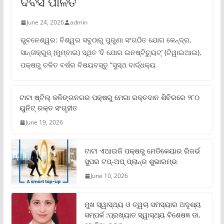
ଦିବସ ପାଳିତ
June 24, 2026
admin
ଭୁବନେଶ୍ୱର: ବିଶ୍ୱର ସବୁଠାରୁ ପୁରୁଣା ସଂଗଠିତ ଯୋଗ କେନ୍ଦ୍ର,
ସାନ୍ତାକ୍ରୁଜ୍ (ମୁମ୍ବାଇ) ସ୍ଥିତ ‘ଦି ଯୋଗ ଇନଷ୍ଟିଚ୍ୟୁଟ୍‌’ (ଟିୱାଇଆଇ),
ପକ୍ଷରୁ ଚଳିତ ବର୍ଷର ବିଷୟବସ୍ତୁ “ସୁସ୍ଥ ବାର୍ଦ୍ଧକ୍ୟ
ଟାଟା ଷ୍ଟିଲ୍‌ କଳିଙ୍ଗନଗର ପକ୍ଷରୁ ମେଗା ରକ୍ତଦାନ ଶିବିରରେ ୨୮୦
ୟୁନିଟ୍‌ ରକ୍ତ ସଂଗୃହୀତ
June 19, 2026
ଟାଟା ଏଆଇଜି ପକ୍ଷରୁ ମେଡିକେୟାର ରିଜର୍ଭ
ସୁପର ଟପ୍‌-ଅପ୍ ପ୍ଲାନ୍‌ର ଶୁଭାରମ୍ଭ
June 10, 2026
ମୁଖ ସ୍ୱାସ୍ଥ୍ୟ ଓ ତ୍ୱଚା ସମସ୍ୟାର ଅଦୃଶ୍ୟ
ସମ୍ପର୍କ :ପ୍ରଖ୍ୟାତ ସ୍ୱାସ୍ଥ୍ୟ ବିଶେଷଜ୍ଞ ଡା.