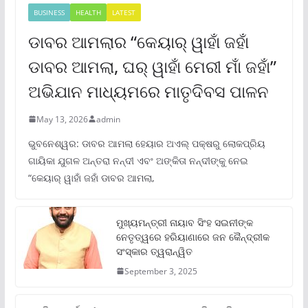
BUSINESS
HEALTH
LATEST
ଡାବର ଆମଲାର “କେୟାର୍ ୱାହାଁ ଜହାଁ
ଡାବର ଆମଲା, ଘର୍ ୱାହାଁ ମେରୀ ମାଁ ଜହାଁ”
ଅଭିଯାନ ମାଧ୍ୟମରେ ମାତୃଦିବସ ପାଳନ
May 13, 2026
admin
ଭୁବନେଶ୍ୱର: ଡାବର ଆମଲା ହେୟାର ଅଏଲ୍ ପକ୍ଷରୁ ଲୋକପ୍ରିୟ
ଗାୟିକା ଯୁଗଳ ଅନ୍ତରା ନନ୍ଦୀ ଏବଂ ଅଙ୍କିତା ନନ୍ଦୀଙ୍କୁ ନେଇ
“କେୟାର୍ ୱାହାଁ ଜହାଁ ଡାବର ଆମଲା,
ମୁଖ୍ୟମନ୍ତ୍ରୀ ନାୟାବ ସିଂହ ସଇନୀଙ୍କ
ନେତୃତ୍ୱରେ ହରିୟାଣାରେ ଜନ କୈନ୍ଦ୍ରୀକ
ସଂସ୍କାର ତ୍ୱରାନ୍ୱିତ
September 3, 2025