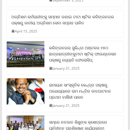
September 3, 2025
ଅଗ୍ନିଶମ କର୍ମଚାରୀଙ୍କୁ ସମ୍ମାନ ଜଣାଇ ଟାଟା ଷ୍ଟିଲ କଳିଙ୍ଗନଗର
ପକ୍ଷରୁ ଜାତୀୟ ଅଗ୍ନିଶମ ସେବା ସପ୍ତାହ ପାଳିତ
April 15, 2025
କଳିଙ୍ଗନଗର ସୁକିନ୍ଦା ଅଞ୍ଚଳର ୧୫୦
ଛାତ୍ରଛାତ୍ରୀଙ୍କୁଟାଟା ଷ୍ଟିଲ୍ ଫାଉଣ୍ଡେସନ
ପକ୍ଷରୁ ଜ୍ୟୋତି ଫେଲୋସିପ୍‌
January 31, 2025
ରାମାୟଣ ସାଂସ୍କୃତିକ କେନ୍ଦ୍ର ପକ୍ଷରୁ
ଅଯୋଧ୍ୟାରେ ରାମ ମନ୍ଦିର ଉଦଘାଟନର
ପ୍ରଥମ ବାର୍ଷିକୀ ପାଳନ
January 21, 2025
ସମ୍‌ରେ ନବଜାତ ଶିଶୁଙ୍କ କ୍ଷେତ୍ରରେ
ପୁର୍ନଜୀବନ ପ୍ରଶିକ୍ଷଣ କାର୍ଯ୍ୟକ୍ରମ