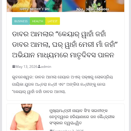
BUSINESS
HEALTH
LATEST
ଡାବର ଆମଲାର “କେୟାର୍ ୱାହାଁ ଜହାଁ
ଡାବର ଆମଲା, ଘର୍ ୱାହାଁ ମେରୀ ମାଁ ଜହାଁ”
ଅଭିଯାନ ମାଧ୍ୟମରେ ମାତୃଦିବସ ପାଳନ
May 13, 2026
admin
ଭୁବନେଶ୍ୱର: ଡାବର ଆମଲା ହେୟାର ଅଏଲ୍ ପକ୍ଷରୁ ଲୋକପ୍ରିୟ
ଗାୟିକା ଯୁଗଳ ଅନ୍ତରା ନନ୍ଦୀ ଏବଂ ଅଙ୍କିତା ନନ୍ଦୀଙ୍କୁ ନେଇ
“କେୟାର୍ ୱାହାଁ ଜହାଁ ଡାବର ଆମଲା,
ମୁଖ୍ୟମନ୍ତ୍ରୀ ନାୟାବ ସିଂହ ସଇନୀଙ୍କ
ନେତୃତ୍ୱରେ ହରିୟାଣାରେ ଜନ କୈନ୍ଦ୍ରୀକ
ସଂସ୍କାର ତ୍ୱରାନ୍ୱିତ