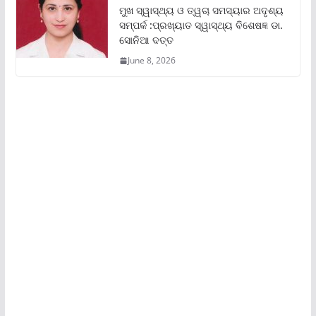
ମୁଖ ସ୍ୱାସ୍ଥ୍ୟ ଓ ତ୍ୱଚା ସମସ୍ୟାର ଅଦୃଶ୍ୟ
ସମ୍ପର୍କ :ପ୍ରଖ୍ୟାତ ସ୍ୱାସ୍ଥ୍ୟ ବିଶେଷଜ୍ଞ ଡା.
ସୋନିଆ ଦତ୍ତ
June 8, 2026