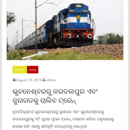
LATEST
ରାଜ୍ୟ
August 19, 2019
admin
ଭୁବନେଶ୍ବରରୁ ଜଗଦଲପୁର ଏବଂ
ଜୁନାଗଡକୁ ଚାଲିବ ଟ୍ରେନ୍
ନୂଆଦିଲ୍ଲୀ () ଭୁବନେଶ୍ବରରୁ ଜୁନାଗଡ ଏବଂ ଭୁବନେଶ୍ବରରୁ
ଜଗଦଲପୁରକୁ ୨ଟି ପୃଥକ ପୃଥକ ଟ୍ରେନ୍ ଚଳାଚଳ କରିବା ଅନୁରୋଧକୁ
ରକ୍ଷା କରି ଏହାକୁ ସ୍ବୀକୃତି ଦେଇଥିବାରୁ କେନ୍ଦ୍ର