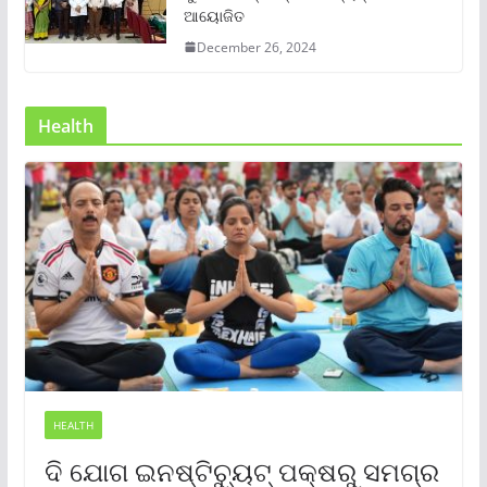
ଆୟୋଜିତ
December 26, 2024
Health
HEALTH
ଦି ଯୋଗ ଇନଷ୍ଟିଚ୍ୟୁଟ୍ ପକ୍ଷରୁ ସମଗ୍ର