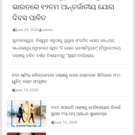
ଭାରତରେ ୧୨ତମ ଆନ୍ତର୍ଜାତୀୟ ଯୋଗ
ଦିବସ ପାଳିତ
June 24, 2026
admin
ଭୁବନେଶ୍ୱର: ବିଶ୍ୱର ସବୁଠାରୁ ପୁରୁଣା ସଂଗଠିତ ଯୋଗ କେନ୍ଦ୍ର,
ସାନ୍ତାକ୍ରୁଜ୍ (ମୁମ୍ବାଇ) ସ୍ଥିତ ‘ଦି ଯୋଗ ଇନଷ୍ଟିଚ୍ୟୁଟ୍‌’ (ଟିୱାଇଆଇ),
ପକ୍ଷରୁ ଚଳିତ ବର୍ଷର ବିଷୟବସ୍ତୁ “ସୁସ୍ଥ ବାର୍ଦ୍ଧକ୍ୟ
ଟାଟା ଷ୍ଟିଲ୍‌ କଳିଙ୍ଗନଗର ପକ୍ଷରୁ ମେଗା ରକ୍ତଦାନ ଶିବିରରେ ୨୮୦
ୟୁନିଟ୍‌ ରକ୍ତ ସଂଗୃହୀତ
June 19, 2026
ଟାଟା ଏଆଇଜି ପକ୍ଷରୁ ମେଡିକେୟାର ରିଜର୍ଭ
ସୁପର ଟପ୍‌-ଅପ୍ ପ୍ଲାନ୍‌ର ଶୁଭାରମ୍ଭ
June 10, 2026