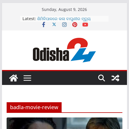
Skip
Sunday, August 9, 2026
to
Latest:
ଶିମିଳିପାଳରେ କଳା ବାଘୁଣୀର ମୃତ୍ୟୁ
content
ମାଗଣା ରହିବ UPI ପେମେଣ୍ଟ
ଆଜିଠୁ ରାଜ୍ୟବ୍ୟାପୀ ଘରେ ଘରେ ତ୍ରିରଙ୍ଗା
ଅଭିଯାନ
ଯାତ୍ରାମଞ୍ଚରେ କଳାକାରଙ୍କୁ ଚେୟାର ମାଡ଼
ବର୍ଷା ପାଇଁ ମୟୁରଭଞ୍ଜରେ ସ୍କୁଲ ଛୁଟି
badla-movie-review