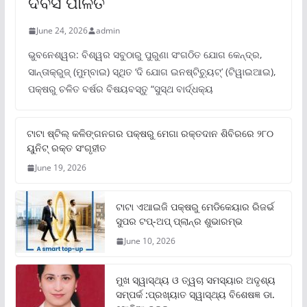
ଦିବସ ପାଳିତ
June 24, 2026
admin
ଭୁବନେଶ୍ୱର: ବିଶ୍ୱର ସବୁଠାରୁ ପୁରୁଣା ସଂଗଠିତ ଯୋଗ କେନ୍ଦ୍ର,
ସାନ୍ତାକ୍ରୁଜ୍ (ମୁମ୍ବାଇ) ସ୍ଥିତ ‘ଦି ଯୋଗ ଇନଷ୍ଟିଚ୍ୟୁଟ୍‌’ (ଟିୱାଇଆଇ),
ପକ୍ଷରୁ ଚଳିତ ବର୍ଷର ବିଷୟବସ୍ତୁ “ସୁସ୍ଥ ବାର୍ଦ୍ଧକ୍ୟ
ଟାଟା ଷ୍ଟିଲ୍‌ କଳିଙ୍ଗନଗର ପକ୍ଷରୁ ମେଗା ରକ୍ତଦାନ ଶିବିରରେ ୨୮୦
ୟୁନିଟ୍‌ ରକ୍ତ ସଂଗୃହୀତ
June 19, 2026
ଟାଟା ଏଆଇଜି ପକ୍ଷରୁ ମେଡିକେୟାର ରିଜର୍ଭ
ସୁପର ଟପ୍‌-ଅପ୍ ପ୍ଲାନ୍‌ର ଶୁଭାରମ୍ଭ
June 10, 2026
ମୁଖ ସ୍ୱାସ୍ଥ୍ୟ ଓ ତ୍ୱଚା ସମସ୍ୟାର ଅଦୃଶ୍ୟ
ସମ୍ପର୍କ :ପ୍ରଖ୍ୟାତ ସ୍ୱାସ୍ଥ୍ୟ ବିଶେଷଜ୍ଞ ଡା.