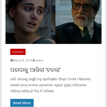
ମନୋରଞ୍ଜନ
March 8, 2019
admin
ପରଦାକୁ ଆସିଲା ‘ବଦଲା’
ଆଜି ପରଦାକୁ ଆସୁଛି ବହୁ ପ୍ରତିକ୍ଷୀତ ଫିଲ୍ମ ‘ବଦଲା’। ସିନେମାର
କାହାଣୀ ବେଶ୍ ଦମଦାର ଥିବାବେଳେ ଏଥିରେ ମୁଖ୍ୟ ଚରିତ୍ରରେ
ଅଭିନୟ କରିଛନ୍ତି ବିଗ୍ ବି ଅମିତାଭ
Read More