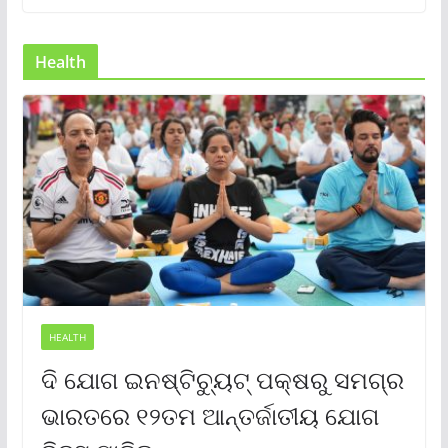
Health
HEALTH
ଦି ଯୋଗ ଇନଷ୍ଟିଚ୍ୟୁଟ୍ ପକ୍ଷରୁ ସମଗ୍ର
ଭାରତରେ ୧୨ତମ ଆନ୍ତର୍ଜାତୀୟ ଯୋଗ