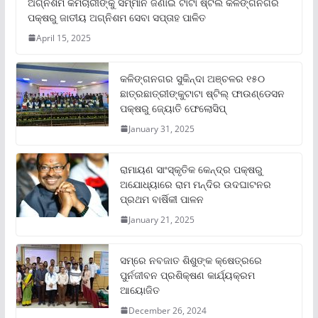
ଅଗ୍ନିଶମ କର୍ମଚାରୀଙ୍କୁ ସମ୍ମାନ ଜଣାଇ ଟାଟା ଷ୍ଟିଲ କଳିଙ୍ଗନଗର
ପକ୍ଷରୁ ଜାତୀୟ ଅଗ୍ନିଶମ ସେବା ସପ୍ତାହ ପାଳିତ
April 15, 2025
କଳିଙ୍ଗନଗର ସୁକିନ୍ଦା ଅଞ୍ଚଳର ୧୫୦
ଛାତ୍ରଛାତ୍ରୀଙ୍କୁଟାଟା ଷ୍ଟିଲ୍ ଫାଉଣ୍ଡେସନ
ପକ୍ଷରୁ ଜ୍ୟୋତି ଫେଲୋସିପ୍‌
January 31, 2025
ରାମାୟଣ ସାଂସ୍କୃତିକ କେନ୍ଦ୍ର ପକ୍ଷରୁ
ଅଯୋଧ୍ୟାରେ ରାମ ମନ୍ଦିର ଉଦଘାଟନର
ପ୍ରଥମ ବାର୍ଷିକୀ ପାଳନ
January 21, 2025
ସମ୍‌ରେ ନବଜାତ ଶିଶୁଙ୍କ କ୍ଷେତ୍ରରେ
ପୁର୍ନଜୀବନ ପ୍ରଶିକ୍ଷଣ କାର୍ଯ୍ୟକ୍ରମ
ଆୟୋଜିତ
December 26, 2024