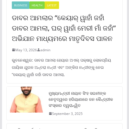
BUSINESS
HEALTH
LATEST
ଡାବର ଆମଲାର “କେୟାର୍ ୱାହାଁ ଜହାଁ
ଡାବର ଆମଲା, ଘର୍ ୱାହାଁ ମେରୀ ମାଁ ଜହାଁ”
ଅଭିଯାନ ମାଧ୍ୟମରେ ମାତୃଦିବସ ପାଳନ
May 13, 2026
admin
ଭୁବନେଶ୍ୱର: ଡାବର ଆମଲା ହେୟାର ଅଏଲ୍ ପକ୍ଷରୁ ଲୋକପ୍ରିୟ
ଗାୟିକା ଯୁଗଳ ଅନ୍ତରା ନନ୍ଦୀ ଏବଂ ଅଙ୍କିତା ନନ୍ଦୀଙ୍କୁ ନେଇ
“କେୟାର୍ ୱାହାଁ ଜହାଁ ଡାବର ଆମଲା,
ମୁଖ୍ୟମନ୍ତ୍ରୀ ନାୟାବ ସିଂହ ସଇନୀଙ୍କ
ନେତୃତ୍ୱରେ ହରିୟାଣାରେ ଜନ କୈନ୍ଦ୍ରୀକ
ସଂସ୍କାର ତ୍ୱରାନ୍ୱିତ
September 3, 2025