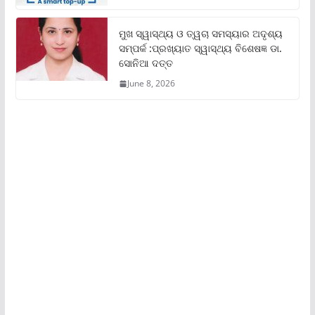
ମୁଖ ସ୍ୱାସ୍ଥ୍ୟ ଓ ତ୍ୱଚା ସମସ୍ୟାର ଅଦୃଶ୍ୟ
ସମ୍ପର୍କ :ପ୍ରଖ୍ୟାତ ସ୍ୱାସ୍ଥ୍ୟ ବିଶେଷଜ୍ଞ ଡା.
ସୋନିଆ ଦତ୍ତ
June 8, 2026