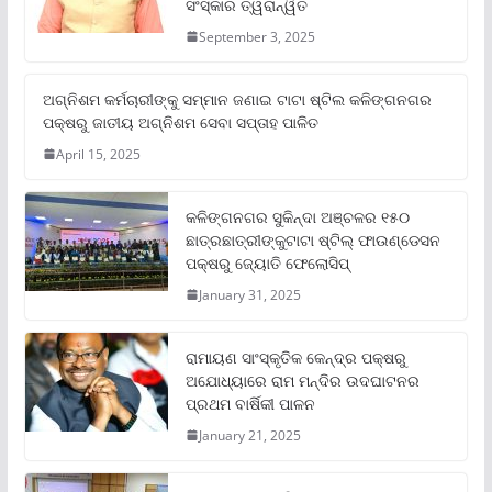
ସଂସ୍କାର ତ୍ୱରାନ୍ୱିତ
September 3, 2025
ଅଗ୍ନିଶମ କର୍ମଚାରୀଙ୍କୁ ସମ୍ମାନ ଜଣାଇ ଟାଟା ଷ୍ଟିଲ କଳିଙ୍ଗନଗର
ପକ୍ଷରୁ ଜାତୀୟ ଅଗ୍ନିଶମ ସେବା ସପ୍ତାହ ପାଳିତ
April 15, 2025
କଳିଙ୍ଗନଗର ସୁକିନ୍ଦା ଅଞ୍ଚଳର ୧୫୦
ଛାତ୍ରଛାତ୍ରୀଙ୍କୁଟାଟା ଷ୍ଟିଲ୍ ଫାଉଣ୍ଡେସନ
ପକ୍ଷରୁ ଜ୍ୟୋତି ଫେଲୋସିପ୍‌
January 31, 2025
ରାମାୟଣ ସାଂସ୍କୃତିକ କେନ୍ଦ୍ର ପକ୍ଷରୁ
ଅଯୋଧ୍ୟାରେ ରାମ ମନ୍ଦିର ଉଦଘାଟନର
ପ୍ରଥମ ବାର୍ଷିକୀ ପାଳନ
January 21, 2025