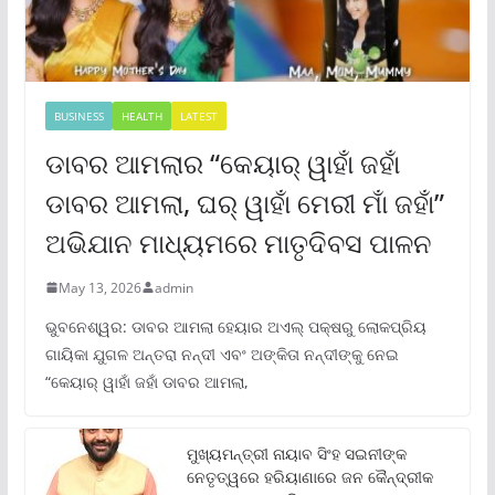
BUSINESS
HEALTH
LATEST
ଡାବର ଆମଲାର “କେୟାର୍ ୱାହାଁ ଜହାଁ
ଡାବର ଆମଲା, ଘର୍ ୱାହାଁ ମେରୀ ମାଁ ଜହାଁ”
ଅଭିଯାନ ମାଧ୍ୟମରେ ମାତୃଦିବସ ପାଳନ
May 13, 2026
admin
ଭୁବନେଶ୍ୱର: ଡାବର ଆମଲା ହେୟାର ଅଏଲ୍ ପକ୍ଷରୁ ଲୋକପ୍ରିୟ
ଗାୟିକା ଯୁଗଳ ଅନ୍ତରା ନନ୍ଦୀ ଏବଂ ଅଙ୍କିତା ନନ୍ଦୀଙ୍କୁ ନେଇ
“କେୟାର୍ ୱାହାଁ ଜହାଁ ଡାବର ଆମଲା,
ମୁଖ୍ୟମନ୍ତ୍ରୀ ନାୟାବ ସିଂହ ସଇନୀଙ୍କ
ନେତୃତ୍ୱରେ ହରିୟାଣାରେ ଜନ କୈନ୍ଦ୍ରୀକ