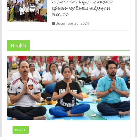
ସମ୍‌ରେ ନବଜାତ ଶିଶୁଙ୍କ କ୍ଷେତ୍ରରେ
ପୁର୍ନଜୀବନ ପ୍ରଶିକ୍ଷଣ କାର୍ଯ୍ୟକ୍ରମ
ଆୟୋଜିତ
December 26, 2024
Health
HEALTH