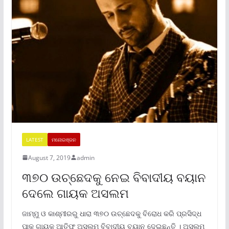
LATEST
ମନୋରଞ୍ଜନ
August 7, 2019
admin
୩୭୦ ଉଚ୍ଛେଦକୁ ନେଇ ବିବାଦୀୟ ବୟାନ
ଦେଲେ ଗାୟକ ଅସଲମ
ଜାମ୍ମୁ ଓ କାଶ୍ମୀରରୁ ଧାରା ୩୭୦ ଉଚ୍ଛେଦକୁ ବିରୋଧ କରି ପ୍ରସିଦ୍ଧ
ପାକ୍ ଗାୟକ ଆତିଫ୍ ଅସଲମ ବିବାଦୀୟ ବୟାନ ଦେଇଛନ୍ତି । ଅସଲମ