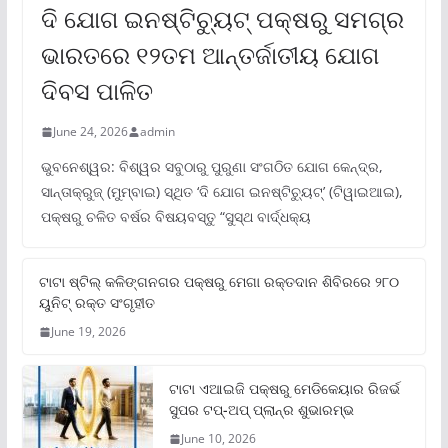
ଦି ଯୋଗ ଇନଷ୍ଟିଚ୍ୟୁଟ୍ ପକ୍ଷରୁ ସମଗ୍ର
ଭାରତରେ ୧୨ତମ ଆନ୍ତର୍ଜାତୀୟ ଯୋଗ
ଦିବସ ପାଳିତ
June 24, 2026
admin
ଭୁବନେଶ୍ୱର: ବିଶ୍ୱର ସବୁଠାରୁ ପୁରୁଣା ସଂଗଠିତ ଯୋଗ କେନ୍ଦ୍ର,
ସାନ୍ତାକ୍ରୁଜ୍ (ମୁମ୍ବାଇ) ସ୍ଥିତ ‘ଦି ଯୋଗ ଇନଷ୍ଟିଚ୍ୟୁଟ୍‌’ (ଟିୱାଇଆଇ),
ପକ୍ଷରୁ ଚଳିତ ବର୍ଷର ବିଷୟବସ୍ତୁ “ସୁସ୍ଥ ବାର୍ଦ୍ଧକ୍ୟ
ଟାଟା ଷ୍ଟିଲ୍‌ କଳିଙ୍ଗନଗର ପକ୍ଷରୁ ମେଗା ରକ୍ତଦାନ ଶିବିରରେ ୨୮୦
ୟୁନିଟ୍‌ ରକ୍ତ ସଂଗୃହୀତ
June 19, 2026
ଟାଟା ଏଆଇଜି ପକ୍ଷରୁ ମେଡିକେୟାର ରିଜର୍ଭ
ସୁପର ଟପ୍‌-ଅପ୍ ପ୍ଲାନ୍‌ର ଶୁଭାରମ୍ଭ
June 10, 2026