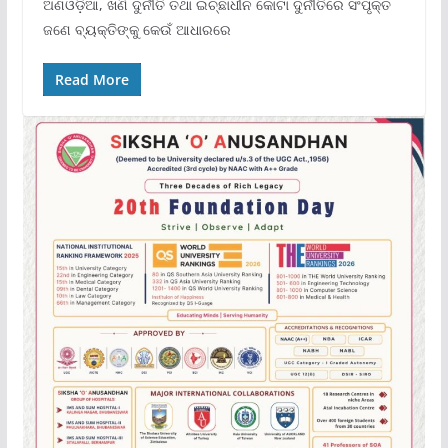
ଅଣଓଡ଼ିଆ, ଖଣି ଦୁର୍ନୀତି ତଥା ଇଚ୍ଛାଧୀନ କୋଟା ଦୁର୍ନୀତିରେ ସଂପୃକ୍ତ
ଜଣେ ବ୍ୟକ୍ତିଙ୍କୁ କେଉଁ ଆଧାରରେ
Read More