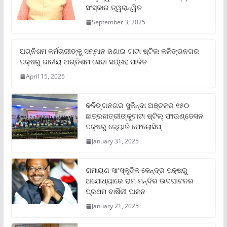
ସଂସ୍କାର ତ୍ୱରାନ୍ୱିତ
September 3, 2025
ଅଗ୍ନିଶମ କର୍ମଚାରୀଙ୍କୁ ସମ୍ମାନ ଜଣାଇ ଟାଟା ଷ୍ଟିଲ କଳିଙ୍ଗନଗର
ପକ୍ଷରୁ ଜାତୀୟ ଅଗ୍ନିଶମ ସେବା ସପ୍ତାହ ପାଳିତ
April 15, 2025
କଳିଙ୍ଗନଗର ସୁକିନ୍ଦା ଅଞ୍ଚଳର ୧୫୦
ଛାତ୍ରଛାତ୍ରୀଙ୍କୁଟାଟା ଷ୍ଟିଲ୍ ଫାଉଣ୍ଡେସନ
ପକ୍ଷରୁ ଜ୍ୟୋତି ଫେଲୋସିପ୍‌
January 31, 2025
ରାମାୟଣ ସାଂସ୍କୃତିକ କେନ୍ଦ୍ର ପକ୍ଷରୁ
ଅଯୋଧ୍ୟାରେ ରାମ ମନ୍ଦିର ଉଦଘାଟନର
ପ୍ରଥମ ବାର୍ଷିକୀ ପାଳନ
January 21, 2025