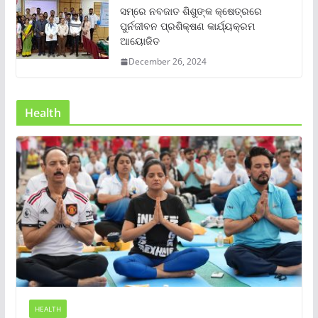
ସମ୍‌ରେ ନବଜାତ ଶିଶୁଙ୍କ କ୍ଷେତ୍ରରେ
ପୁର୍ନଜୀବନ ପ୍ରଶିକ୍ଷଣ କାର୍ଯ୍ୟକ୍ରମ
ଆୟୋଜିତ
December 26, 2024
Health
HEALTH