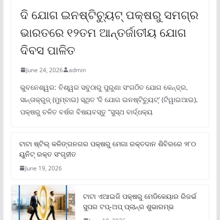
ଦି ଯୋଗ ଇନଷ୍ଟିଚ୍ୟୁଟ୍ ପକ୍ଷରୁ ସମଗ୍ର
ଭାରତରେ ୧୨ତମ ଆନ୍ତର୍ଜାତୀୟ ଯୋଗ
ଦିବସ ପାଳିତ
June 24, 2026
admin
ଭୁବନେଶ୍ୱର: ବିଶ୍ୱର ସବୁଠାରୁ ପୁରୁଣା ସଂଗଠିତ ଯୋଗ କେନ୍ଦ୍ର,
ସାନ୍ତାକ୍ରୁଜ୍ (ମୁମ୍ବାଇ) ସ୍ଥିତ ‘ଦି ଯୋଗ ଇନଷ୍ଟିଚ୍ୟୁଟ୍‌’ (ଟିୱାଇଆଇ),
ପକ୍ଷରୁ ଚଳିତ ବର୍ଷର ବିଷୟବସ୍ତୁ “ସୁସ୍ଥ ବାର୍ଦ୍ଧକ୍ୟ
ଟାଟା ଷ୍ଟିଲ୍‌ କଳିଙ୍ଗନଗର ପକ୍ଷରୁ ମେଗା ରକ୍ତଦାନ ଶିବିରରେ ୨୮୦
ୟୁନିଟ୍‌ ରକ୍ତ ସଂଗୃହୀତ
June 19, 2026
ଟାଟା ଏଆଇଜି ପକ୍ଷରୁ ମେଡିକେୟାର ରିଜର୍ଭ
ସୁପର ଟପ୍‌-ଅପ୍ ପ୍ଲାନ୍‌ର ଶୁଭାରମ୍ଭ