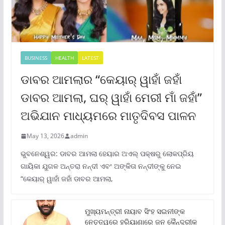
BUSINESS
HEALTH
LATEST
ଡାବର ଆମଲାର “କେୟାର୍ ୱାହାଁ ଜହାଁ
ଡାବର ଆମଲା, ଘର୍ ୱାହାଁ ମେରୀ ମାଁ ଜହାଁ”
ଅଭିଯାନ ମାଧ୍ୟମରେ ମାତୃଦିବସ ପାଳନ
May 13, 2026
admin
ଭୁବନେଶ୍ୱର: ଡାବର ଆମଲା ହେୟାର ଅଏଲ୍ ପକ୍ଷରୁ ଲୋକପ୍ରିୟ
ଗାୟିକା ଯୁଗଳ ଅନ୍ତରା ନନ୍ଦୀ ଏବଂ ଅଙ୍କିତା ନନ୍ଦୀଙ୍କୁ ନେଇ
“କେୟାର୍ ୱାହାଁ ଜହାଁ ଡାବର ଆମଲା,
ମୁଖ୍ୟମନ୍ତ୍ରୀ ନାୟାବ ସିଂହ ସଇନୀଙ୍କ
ନେତୃତ୍ୱରେ ହରିୟାଣାରେ ଜନ କୈନ୍ଦ୍ରୀକ