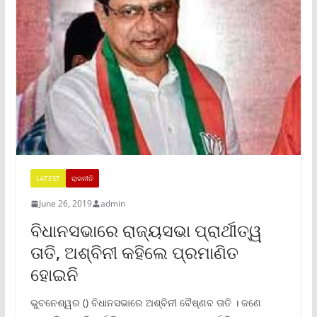
LATEST
ରାଜନୀତି
June 26, 2019
admin
ବିଧାନସଭାରେ ରାଜ୍ୟସଭା ପ୍ରାର୍ଥୀତ୍ୱ
ତାତି, ଅଶ୍ବିନୀ କହିଲେ ପ୍ରମାଣିତ
ହୋଇନି
ଭୁବନେଶ୍ୱର () ବିଧାନସଭାରେ ଅଶ୍ବିନୀ ବୈଷ୍ଣବ ତାତି । ଜଣେ