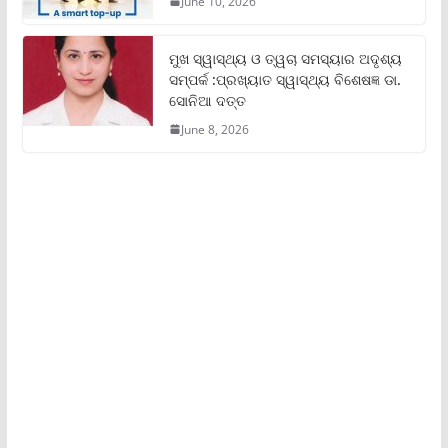
June 10, 2026
ମୁଖ ସ୍ୱାସ୍ଥ୍ୟ ଓ ତ୍ୱଚା ସମସ୍ୟାର ଅଦୃଶ୍ୟ
ସମ୍ପର୍କ :ପ୍ରଖ୍ୟାତ ସ୍ୱାସ୍ଥ୍ୟ ବିଶେଷଜ୍ଞ ଡା.
ସୋନିଆ ଦତ୍ତ
June 8, 2026