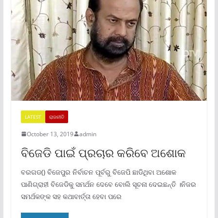
LATEST
ରାଜନୀତି
October 13, 2019
admin
ବିଜେଡି ପାଇଁ ପ୍ରଚାର କରିବେ ଅଶୋକ
ବରଗଡ() ବିଜେପୁର ନିର୍ବାଚନ ପୂର୍ବରୁ ବିଜେପି ଛାଡିଥିବା ଅଶୋକ
ପାଣିଗ୍ରାହୀ ବିଜେଡିକୁ ସମର୍ଥନ ଦେବେ ବୋଲି ସୂଚନା ଦେଇଛନ୍ତି ।ନିଜର
ସମର୍ଥକଙ୍କ ସହ କଥାବାର୍ତ୍ତା ହେବା ପରେ