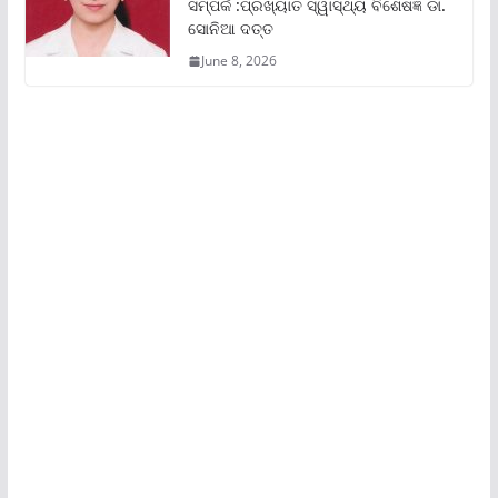
ସମ୍ପର୍କ :ପ୍ରଖ୍ୟାତ ସ୍ୱାସ୍ଥ୍ୟ ବିଶେଷଜ୍ଞ ଡା.
ସୋନିଆ ଦତ୍ତ
June 8, 2026