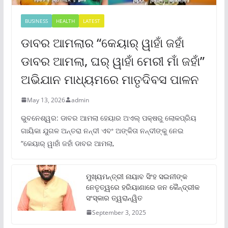
BUSINESS
HEALTH
LATEST
ଡାବର ଆମଲାର “କେୟାର୍ ୱାହାଁ ଜହାଁ
ଡାବର ଆମଲା, ଘର୍ ୱାହାଁ ମେରୀ ମାଁ ଜହାଁ”
ଅଭିଯାନ ମାଧ୍ୟମରେ ମାତୃଦିବସ ପାଳନ
May 13, 2026
admin
ଭୁବନେଶ୍ୱର: ଡାବର ଆମଲା ହେୟାର ଅଏଲ୍ ପକ୍ଷରୁ ଲୋକପ୍ରିୟ
ଗାୟିକା ଯୁଗଳ ଅନ୍ତରା ନନ୍ଦୀ ଏବଂ ଅଙ୍କିତା ନନ୍ଦୀଙ୍କୁ ନେଇ
“କେୟାର୍ ୱାହାଁ ଜହାଁ ଡାବର ଆମଲା,
ମୁଖ୍ୟମନ୍ତ୍ରୀ ନାୟାବ ସିଂହ ସଇନୀଙ୍କ
ନେତୃତ୍ୱରେ ହରିୟାଣାରେ ଜନ କୈନ୍ଦ୍ରୀକ
ସଂସ୍କାର ତ୍ୱରାନ୍ୱିତ
September 3, 2025