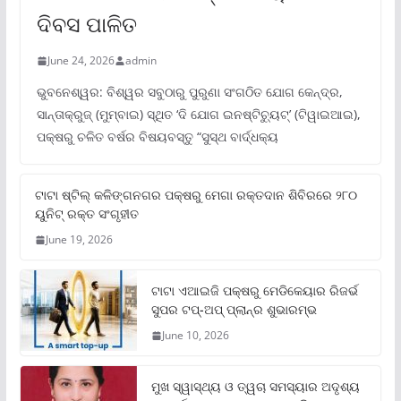
ଦିବସ ପାଳିତ
June 24, 2026
admin
ଭୁବନେଶ୍ୱର: ବିଶ୍ୱର ସବୁଠାରୁ ପୁରୁଣା ସଂଗଠିତ ଯୋଗ କେନ୍ଦ୍ର,
ସାନ୍ତାକ୍ରୁଜ୍ (ମୁମ୍ବାଇ) ସ୍ଥିତ ‘ଦି ଯୋଗ ଇନଷ୍ଟିଚ୍ୟୁଟ୍‌’ (ଟିୱାଇଆଇ),
ପକ୍ଷରୁ ଚଳିତ ବର୍ଷର ବିଷୟବସ୍ତୁ “ସୁସ୍ଥ ବାର୍ଦ୍ଧକ୍ୟ
ଟାଟା ଷ୍ଟିଲ୍‌ କଳିଙ୍ଗନଗର ପକ୍ଷରୁ ମେଗା ରକ୍ତଦାନ ଶିବିରରେ ୨୮୦
ୟୁନିଟ୍‌ ରକ୍ତ ସଂଗୃହୀତ
June 19, 2026
ଟାଟା ଏଆଇଜି ପକ୍ଷରୁ ମେଡିକେୟାର ରିଜର୍ଭ
ସୁପର ଟପ୍‌-ଅପ୍ ପ୍ଲାନ୍‌ର ଶୁଭାରମ୍ଭ
June 10, 2026
ମୁଖ ସ୍ୱାସ୍ଥ୍ୟ ଓ ତ୍ୱଚା ସମସ୍ୟାର ଅଦୃଶ୍ୟ