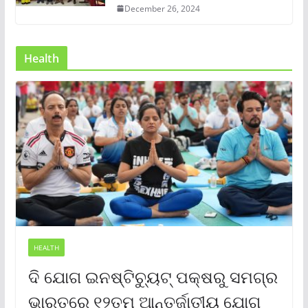
December 26, 2024
Health
HEALTH
ଦି ଯୋଗ ଇନଷ୍ଟିଚ୍ୟୁଟ୍ ପକ୍ଷରୁ ସମଗ୍ର
ଭାରତରେ ୧୨ତମ ଆନ୍ତର୍ଜାତୀୟ ଯୋଗ