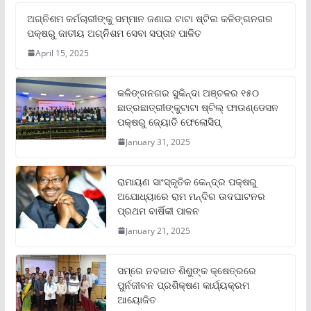
ଅଗ୍ନିଶମ କର୍ମଚାରୀଙ୍କୁ ସମ୍ମାନ ଜଣାଇ ଟାଟା ଷ୍ଟିଲ କଳିଙ୍ଗନଗର
ପକ୍ଷରୁ ଜାତୀୟ ଅଗ୍ନିଶମ ସେବା ସପ୍ତାହ ପାଳିତ
April 15, 2025
କଳିଙ୍ଗନଗର ସୁକିନ୍ଦା ଅଞ୍ଚଳର ୧୫୦
ଛାତ୍ରଛାତ୍ରୀଙ୍କୁଟାଟା ଷ୍ଟିଲ୍ ଫାଉଣ୍ଡେସନ
ପକ୍ଷରୁ ଜ୍ୟୋତି ଫେଲୋସିପ୍‌
January 31, 2025
ରାମାୟଣ ସାଂସ୍କୃତିକ କେନ୍ଦ୍ର ପକ୍ଷରୁ
ଅଯୋଧ୍ୟାରେ ରାମ ମନ୍ଦିର ଉଦଘାଟନର
ପ୍ରଥମ ବାର୍ଷିକୀ ପାଳନ
January 21, 2025
ସମ୍‌ରେ ନବଜାତ ଶିଶୁଙ୍କ କ୍ଷେତ୍ରରେ
ପୁର୍ନଜୀବନ ପ୍ରଶିକ୍ଷଣ କାର୍ଯ୍ୟକ୍ରମ
ଆୟୋଜିତ