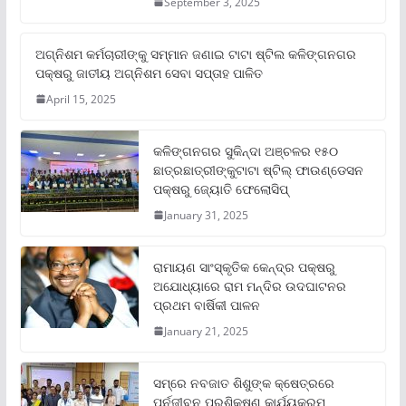
September 3, 2025
ଅଗ୍ନିଶମ କର୍ମଚାରୀଙ୍କୁ ସମ୍ମାନ ଜଣାଇ ଟାଟା ଷ୍ଟିଲ କଳିଙ୍ଗନଗର
ପକ୍ଷରୁ ଜାତୀୟ ଅଗ୍ନିଶମ ସେବା ସପ୍ତାହ ପାଳିତ
April 15, 2025
କଳିଙ୍ଗନଗର ସୁକିନ୍ଦା ଅଞ୍ଚଳର ୧୫୦
ଛାତ୍ରଛାତ୍ରୀଙ୍କୁଟାଟା ଷ୍ଟିଲ୍ ଫାଉଣ୍ଡେସନ
ପକ୍ଷରୁ ଜ୍ୟୋତି ଫେଲୋସିପ୍‌
January 31, 2025
ରାମାୟଣ ସାଂସ୍କୃତିକ କେନ୍ଦ୍ର ପକ୍ଷରୁ
ଅଯୋଧ୍ୟାରେ ରାମ ମନ୍ଦିର ଉଦଘାଟନର
ପ୍ରଥମ ବାର୍ଷିକୀ ପାଳନ
January 21, 2025
ସମ୍‌ରେ ନବଜାତ ଶିଶୁଙ୍କ କ୍ଷେତ୍ରରେ
ପୁର୍ନଜୀବନ ପ୍ରଶିକ୍ଷଣ କାର୍ଯ୍ୟକ୍ରମ