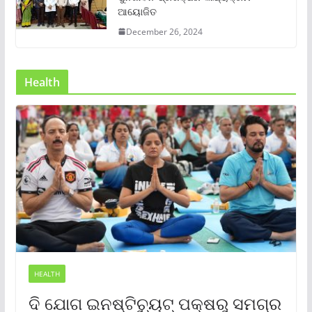
ଆୟୋଜିତ
December 26, 2024
Health
HEALTH
ଦି ଯୋଗ ଇନଷ୍ଟିଚ୍ୟୁଟ୍ ପକ୍ଷରୁ ସମଗ୍ର