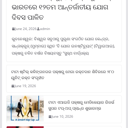
ଭାରତରେ ୧୨ତମ ଆନ୍ତର୍ଜାତୀୟ ଯୋଗ
ଦିବସ ପାଳିତ
June 24, 2026
admin
ଭୁବନେଶ୍ୱର: ବିଶ୍ୱର ସବୁଠାରୁ ପୁରୁଣା ସଂଗଠିତ ଯୋଗ କେନ୍ଦ୍ର,
ସାନ୍ତାକ୍ରୁଜ୍ (ମୁମ୍ବାଇ) ସ୍ଥିତ ‘ଦି ଯୋଗ ଇନଷ୍ଟିଚ୍ୟୁଟ୍‌’ (ଟିୱାଇଆଇ),
ପକ୍ଷରୁ ଚଳିତ ବର୍ଷର ବିଷୟବସ୍ତୁ “ସୁସ୍ଥ ବାର୍ଦ୍ଧକ୍ୟ
ଟାଟା ଷ୍ଟିଲ୍‌ କଳିଙ୍ଗନଗର ପକ୍ଷରୁ ମେଗା ରକ୍ତଦାନ ଶିବିରରେ ୨୮୦
ୟୁନିଟ୍‌ ରକ୍ତ ସଂଗୃହୀତ
June 19, 2026
ଟାଟା ଏଆଇଜି ପକ୍ଷରୁ ମେଡିକେୟାର ରିଜର୍ଭ
ସୁପର ଟପ୍‌-ଅପ୍ ପ୍ଲାନ୍‌ର ଶୁଭାରମ୍ଭ
June 10, 2026