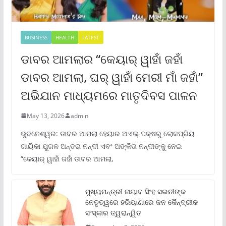
BUSINESS
HEALTH
LATEST
ଡାବର ଆମଲାର “କେୟାର୍ ୱାହାଁ ଜହାଁ
ଡାବର ଆମଲା, ଘର୍ ୱାହାଁ ମେରୀ ମାଁ ଜହାଁ”
ଅଭିଯାନ ମାଧ୍ୟମରେ ମାତୃଦିବସ ପାଳନ
May 13, 2026
admin
ଭୁବନେଶ୍ୱର: ଡାବର ଆମଲା ହେୟାର ଅଏଲ୍ ପକ୍ଷରୁ ଲୋକପ୍ରିୟ
ଗାୟିକା ଯୁଗଳ ଅନ୍ତରା ନନ୍ଦୀ ଏବଂ ଅଙ୍କିତା ନନ୍ଦୀଙ୍କୁ ନେଇ
“କେୟାର୍ ୱାହାଁ ଜହାଁ ଡାବର ଆମଲା,
ମୁଖ୍ୟମନ୍ତ୍ରୀ ନାୟାବ ସିଂହ ସଇନୀଙ୍କ
ନେତୃତ୍ୱରେ ହରିୟାଣାରେ ଜନ କୈନ୍ଦ୍ରୀକ
ସଂସ୍କାର ତ୍ୱରାନ୍ୱିତ