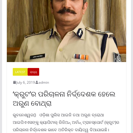
LATEST
ରାଜ୍ୟ
July 6, 2019
admin
‘କ୍ରୁଟ’ର ପରିଚାଳନା ନିର୍ଦ୍ଦେଶକ ହେଲେ
ଅରୁଣ ବୋଥ୍ରା
ଭୁବନେଶ୍ୱର() ଓଡ଼ିଶା ପୁଲିସ ଆଇଜି ତଥା ଅରୁଣ ବ୍ରୋଥା
ଆଇପିଏଏସଙ୍କୁ କ୍ୟାପିଟାଲ୍ ରିଜିଅନ୍ ଅର୍ବାନ୍ ଟ୍ରାନସ୍ପୋର୍ଟ (କ୍ରୁଟ)ର
ପରିଚାଳନା ନିର୍ଦ୍ଦେଶକ ଭାବେ ଅତିରିକ୍ତ ଦାୟିତ୍ୱ ଦିଆଯାଇଛି।