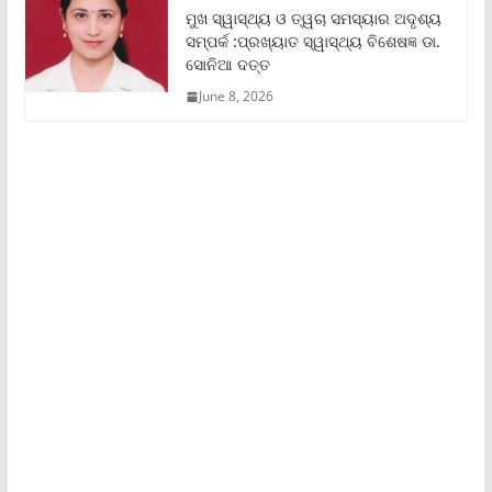
ମୁଖ ସ୍ୱାସ୍ଥ୍ୟ ଓ ତ୍ୱଚା ସମସ୍ୟାର ଅଦୃଶ୍ୟ
ସମ୍ପର୍କ :ପ୍ରଖ୍ୟାତ ସ୍ୱାସ୍ଥ୍ୟ ବିଶେଷଜ୍ଞ ଡା.
ସୋନିଆ ଦତ୍ତ
June 8, 2026