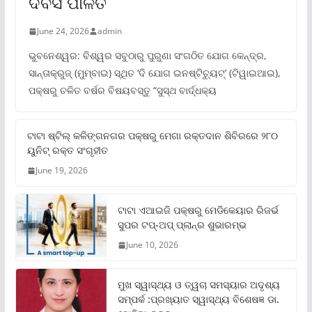
ଦିବସ ପାଳିତ
June 24, 2026
admin
ଭୁବନେଶ୍ୱର: ବିଶ୍ୱର ସବୁଠାରୁ ପୁରୁଣା ସଂଗଠିତ ଯୋଗ କେନ୍ଦ୍ର,
ସାନ୍ତାକ୍ରୁଜ୍ (ମୁମ୍ବାଇ) ସ୍ଥିତ ‘ଦି ଯୋଗ ଇନଷ୍ଟିଚ୍ୟୁଟ୍‌’ (ଟିୱାଇଆଇ),
ପକ୍ଷରୁ ଚଳିତ ବର୍ଷର ବିଷୟବସ୍ତୁ “ସୁସ୍ଥ ବାର୍ଦ୍ଧକ୍ୟ
ଟାଟା ଷ୍ଟିଲ୍‌ କଳିଙ୍ଗନଗର ପକ୍ଷରୁ ମେଗା ରକ୍ତଦାନ ଶିବିରରେ ୨୮୦
ୟୁନିଟ୍‌ ରକ୍ତ ସଂଗୃହୀତ
June 19, 2026
ଟାଟା ଏଆଇଜି ପକ୍ଷରୁ ମେଡିକେୟାର ରିଜର୍ଭ
ସୁପର ଟପ୍‌-ଅପ୍ ପ୍ଲାନ୍‌ର ଶୁଭାରମ୍ଭ
June 10, 2026
ମୁଖ ସ୍ୱାସ୍ଥ୍ୟ ଓ ତ୍ୱଚା ସମସ୍ୟାର ଅଦୃଶ୍ୟ
ସମ୍ପର୍କ :ପ୍ରଖ୍ୟାତ ସ୍ୱାସ୍ଥ୍ୟ ବିଶେଷଜ୍ଞ ଡା.