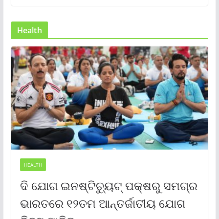
Health
HEALTH
ଦି ଯୋଗ ଇନଷ୍ଟିଚ୍ୟୁଟ୍ ପକ୍ଷରୁ ସମଗ୍ର
ଭାରତରେ ୧୨ତମ ଆନ୍ତର୍ଜାତୀୟ ଯୋଗ