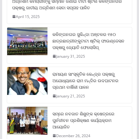
ଅଗ୍ନିଶମ କର୍ମଚାରୀଙ୍କୁ ସମ୍ମାନ ଜଣାଇ ଟାଟା ଷ୍ଟିଲ କଳିଙ୍ଗନଗର
ପକ୍ଷରୁ ଜାତୀୟ ଅଗ୍ନିଶମ ସେବା ସପ୍ତାହ ପାଳିତ
April 15, 2025
କଳିଙ୍ଗନଗର ସୁକିନ୍ଦା ଅଞ୍ଚଳର ୧୫୦
ଛାତ୍ରଛାତ୍ରୀଙ୍କୁଟାଟା ଷ୍ଟିଲ୍ ଫାଉଣ୍ଡେସନ
ପକ୍ଷରୁ ଜ୍ୟୋତି ଫେଲୋସିପ୍‌
January 31, 2025
ରାମାୟଣ ସାଂସ୍କୃତିକ କେନ୍ଦ୍ର ପକ୍ଷରୁ
ଅଯୋଧ୍ୟାରେ ରାମ ମନ୍ଦିର ଉଦଘାଟନର
ପ୍ରଥମ ବାର୍ଷିକୀ ପାଳନ
January 21, 2025
ସମ୍‌ରେ ନବଜାତ ଶିଶୁଙ୍କ କ୍ଷେତ୍ରରେ
ପୁର୍ନଜୀବନ ପ୍ରଶିକ୍ଷଣ କାର୍ଯ୍ୟକ୍ରମ
ଆୟୋଜିତ
December 26, 2024