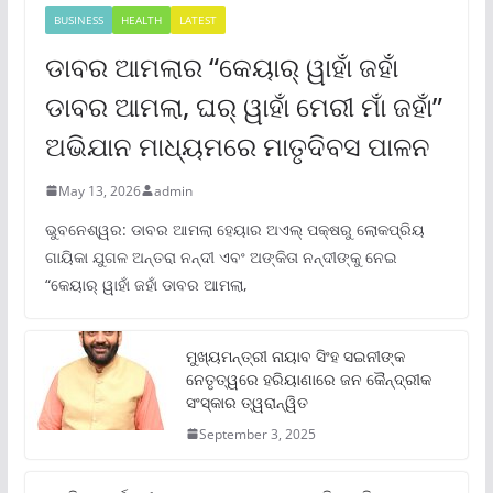
BUSINESS
HEALTH
LATEST
ଡାବର ଆମଲାର “କେୟାର୍ ୱାହାଁ ଜହାଁ
ଡାବର ଆମଲା, ଘର୍ ୱାହାଁ ମେରୀ ମାଁ ଜହାଁ”
ଅଭିଯାନ ମାଧ୍ୟମରେ ମାତୃଦିବସ ପାଳନ
May 13, 2026
admin
ଭୁବନେଶ୍ୱର: ଡାବର ଆମଲା ହେୟାର ଅଏଲ୍ ପକ୍ଷରୁ ଲୋକପ୍ରିୟ
ଗାୟିକା ଯୁଗଳ ଅନ୍ତରା ନନ୍ଦୀ ଏବଂ ଅଙ୍କିତା ନନ୍ଦୀଙ୍କୁ ନେଇ
“କେୟାର୍ ୱାହାଁ ଜହାଁ ଡାବର ଆମଲା,
ମୁଖ୍ୟମନ୍ତ୍ରୀ ନାୟାବ ସିଂହ ସଇନୀଙ୍କ
ନେତୃତ୍ୱରେ ହରିୟାଣାରେ ଜନ କୈନ୍ଦ୍ରୀକ
ସଂସ୍କାର ତ୍ୱରାନ୍ୱିତ
September 3, 2025