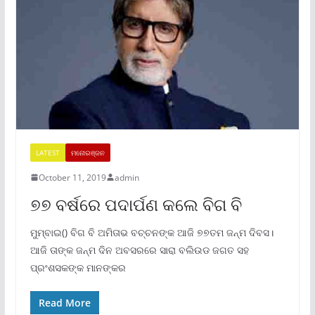
LATEST
ମନୋରଞ୍ଜନ
October 11, 2019
admin
୭୭ ବର୍ଷରେ ପଦାର୍ପଣ କଲେ ବିଗ ବି
ମୁମ୍ବାଇ() ବିଗ ବି ଅମିତାଭ ବଚ୍ଚନଙ୍କ ଆଜି ୭୭ତମ ଜନ୍ମ ଦିବସ।
ଆଜି ତାଙ୍କ ଜନ୍ମ ଦିନ ଅବସରରେ ସାରା ବଲିଉଡ ଜଗତ ସହ
ପ୍ରଂଶସକଙ୍କ ମାନଙ୍କର
Read More