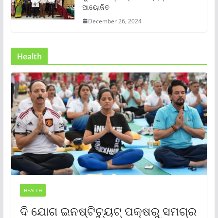
ଆୟୋଜିତ
December 26, 2024
Health
HEALTH
ଦି ଯୋଗ ଇନଷ୍ଟିଚ୍ୟୁଟ୍ ପକ୍ଷରୁ ସମଗ୍ର