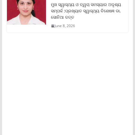
ମୁଖ ସ୍ୱାସ୍ଥ୍ୟ ଓ ତ୍ୱଚା ସମସ୍ୟାର ଅଦୃଶ୍ୟ
ସମ୍ପର୍କ :ପ୍ରଖ୍ୟାତ ସ୍ୱାସ୍ଥ୍ୟ ବିଶେଷଜ୍ଞ ଡା.
ସୋନିଆ ଦତ୍ତ
June 8, 2026