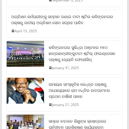
September 3, 2025
ଅଗ୍ନିଶମ କର୍ମଚାରୀଙ୍କୁ ସମ୍ମାନ ଜଣାଇ ଟାଟା ଷ୍ଟିଲ କଳିଙ୍ଗନଗର
ପକ୍ଷରୁ ଜାତୀୟ ଅଗ୍ନିଶମ ସେବା ସପ୍ତାହ ପାଳିତ
April 15, 2025
କଳିଙ୍ଗନଗର ସୁକିନ୍ଦା ଅଞ୍ଚଳର ୧୫୦
ଛାତ୍ରଛାତ୍ରୀଙ୍କୁଟାଟା ଷ୍ଟିଲ୍ ଫାଉଣ୍ଡେସନ
ପକ୍ଷରୁ ଜ୍ୟୋତି ଫେଲୋସିପ୍‌
January 31, 2025
ରାମାୟଣ ସାଂସ୍କୃତିକ କେନ୍ଦ୍ର ପକ୍ଷରୁ
ଅଯୋଧ୍ୟାରେ ରାମ ମନ୍ଦିର ଉଦଘାଟନର
ପ୍ରଥମ ବାର୍ଷିକୀ ପାଳନ
January 21, 2025
ସମ୍‌ରେ ନବଜାତ ଶିଶୁଙ୍କ କ୍ଷେତ୍ରରେ
ପୁର୍ନଜୀବନ ପ୍ରଶିକ୍ଷଣ କାର୍ଯ୍ୟକ୍ରମ