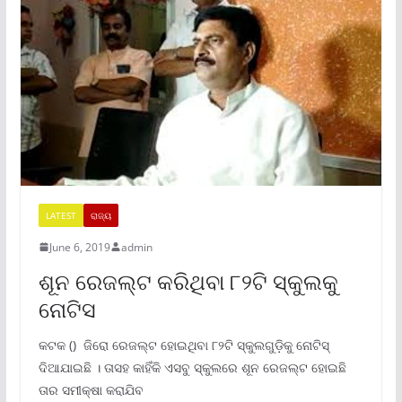
LATEST
ରାଜ୍ୟ
June 6, 2019
admin
ଶୂନ ରେଜଲ୍ଟ କରିଥିବା ୮୨ଟି ସ୍କୁଲକୁ
ନୋଟିସ
କଟକ () ଜିରୋ ରେଜଲ୍ଟ ହୋଇଥିବା ୮୨ଟି ସ୍କୁଲଗୁଡ଼ିକୁ ନୋଟିସ୍
ଦିଆଯାଇଛି । ତାସହ କାହିଁକି ଏସବୁ ସ୍କୁଲରେ ଶୂନ ରେଜଲ୍ଟ ହୋଇଛି
ତାର ସମୀକ୍ଷା କରାଯିବ