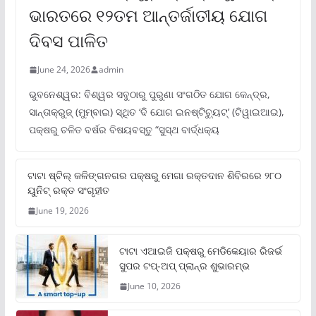
ଭାରତରେ ୧୨ତମ ଆନ୍ତର୍ଜାତୀୟ ଯୋଗ
ଦିବସ ପାଳିତ
June 24, 2026
admin
ଭୁବନେଶ୍ୱର: ବିଶ୍ୱର ସବୁଠାରୁ ପୁରୁଣା ସଂଗଠିତ ଯୋଗ କେନ୍ଦ୍ର,
ସାନ୍ତାକ୍ରୁଜ୍ (ମୁମ୍ବାଇ) ସ୍ଥିତ ‘ଦି ଯୋଗ ଇନଷ୍ଟିଚ୍ୟୁଟ୍‌’ (ଟିୱାଇଆଇ),
ପକ୍ଷରୁ ଚଳିତ ବର୍ଷର ବିଷୟବସ୍ତୁ “ସୁସ୍ଥ ବାର୍ଦ୍ଧକ୍ୟ
ଟାଟା ଷ୍ଟିଲ୍‌ କଳିଙ୍ଗନଗର ପକ୍ଷରୁ ମେଗା ରକ୍ତଦାନ ଶିବିରରେ ୨୮୦
ୟୁନିଟ୍‌ ରକ୍ତ ସଂଗୃହୀତ
June 19, 2026
ଟାଟା ଏଆଇଜି ପକ୍ଷରୁ ମେଡିକେୟାର ରିଜର୍ଭ
ସୁପର ଟପ୍‌-ଅପ୍ ପ୍ଲାନ୍‌ର ଶୁଭାରମ୍ଭ
June 10, 2026