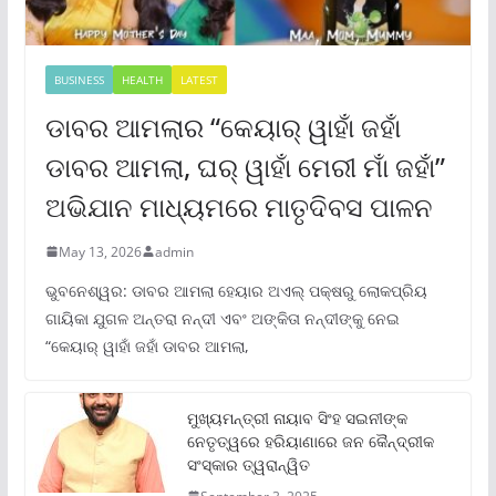
BUSINESS
HEALTH
LATEST
ଡାବର ଆମଲାର “କେୟାର୍ ୱାହାଁ ଜହାଁ
ଡାବର ଆମଲା, ଘର୍ ୱାହାଁ ମେରୀ ମାଁ ଜହାଁ”
ଅଭିଯାନ ମାଧ୍ୟମରେ ମାତୃଦିବସ ପାଳନ
May 13, 2026
admin
ଭୁବନେଶ୍ୱର: ଡାବର ଆମଲା ହେୟାର ଅଏଲ୍ ପକ୍ଷରୁ ଲୋକପ୍ରିୟ
ଗାୟିକା ଯୁଗଳ ଅନ୍ତରା ନନ୍ଦୀ ଏବଂ ଅଙ୍କିତା ନନ୍ଦୀଙ୍କୁ ନେଇ
“କେୟାର୍ ୱାହାଁ ଜହାଁ ଡାବର ଆମଲା,
ମୁଖ୍ୟମନ୍ତ୍ରୀ ନାୟାବ ସିଂହ ସଇନୀଙ୍କ
ନେତୃତ୍ୱରେ ହରିୟାଣାରେ ଜନ କୈନ୍ଦ୍ରୀକ
ସଂସ୍କାର ତ୍ୱରାନ୍ୱିତ