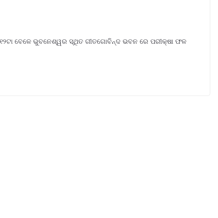
ଦିନ ୧୨ଟା ବେଳେ ଭୁବନେଶ୍ୱର ସ୍ଥିତ ଗୀତଗୋବିନ୍ଦ ଭବନ ରେ ପରୀକ୍ଷା ଫଳ