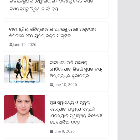
ଇନଷ୍ଟିଚ୍ୟୁଟ୍‌’ (ଟିୱାଇଆଇ), ପକ୍ଷରୁ ଚଳିତ ବର୍ଷର
ବିଷୟବସ୍ତୁ “ସୁସ୍ଥ ବାର୍ଦ୍ଧକ୍ୟ
ଟାଟା ଷ୍ଟିଲ୍‌ କଳିଙ୍ଗନଗର ପକ୍ଷରୁ ମେଗା ରକ୍ତଦାନ
ଶିବିରରେ ୨୮୦ ୟୁନିଟ୍‌ ରକ୍ତ ସଂଗୃହୀତ
June 19, 2026
ଟାଟା ଏଆଇଜି ପକ୍ଷରୁ
ମେଡିକେୟାର ରିଜର୍ଭ ସୁପର ଟପ୍‌-
ଅପ୍ ପ୍ଲାନ୍‌ର ଶୁଭାରମ୍ଭ
June 10, 2026
ମୁଖ ସ୍ୱାସ୍ଥ୍ୟ ଓ ତ୍ୱଚା
ସମସ୍ୟାର ଅଦୃଶ୍ୟ ସମ୍ପର୍କ
:ପ୍ରଖ୍ୟାତ ସ୍ୱାସ୍ଥ୍ୟ ବିଶେଷଜ୍ଞ
ଡା. ସୋନିଆ ଦତ୍ତ
June 8, 2026