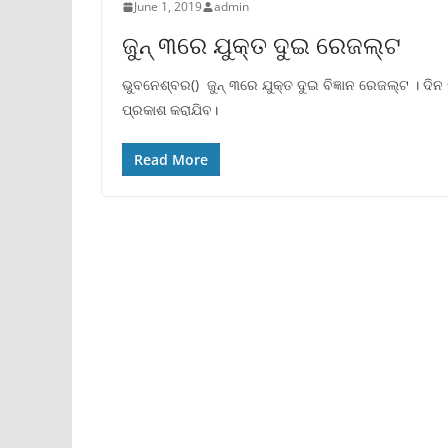
June 1, 2019
admin
ଜୁନ୍ ୩ରେ ଯୁକ୍ତ ଦୁଇ ରେଜଲ୍ଟ
ଭୁବନେଶ୍ବର() ଜୁନ୍ ୩ରେ ଯୁକ୍ତ ଦୁଇ ବିଜ୍ଞାନ ରେଜଲ୍ଟ । 
ପ୍ରକାଶ କରାଯିବ।
Read More