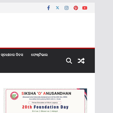
ସ୍ବାଧୀନତା ଦିବସ
ଫେଷ୍ଟିଭାଲ