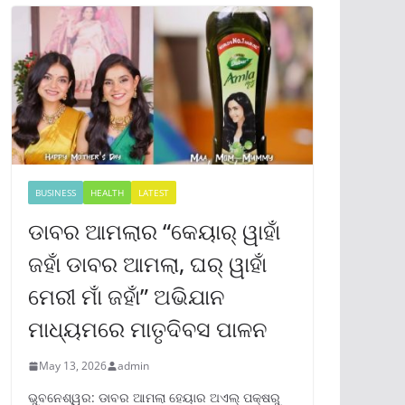
BUSINESS
HEALTH
LATEST
ଡାବର ଆମଲାର “କେୟାର୍ ୱାହାଁ
ଜହାଁ ଡାବର ଆମଲା, ଘର୍ ୱାହାଁ
ମେରୀ ମାଁ ଜହାଁ” ଅଭିଯାନ
ମାଧ୍ୟମରେ ମାତୃଦିବସ ପାଳନ
May 13, 2026
admin
ଭୁବନେଶ୍ୱର: ଡାବର ଆମଲା ହେୟାର ଅଏଲ୍ ପକ୍ଷରୁ