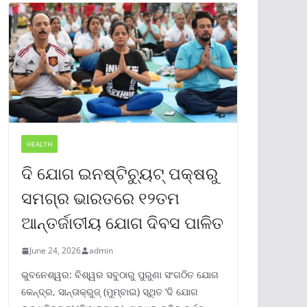
HEALTH
ଦି ଯୋଗ ଇନଷ୍ଟିଚ୍ୟୁଟ୍ ପକ୍ଷରୁ
ସମଗ୍ର ଭାରତରେ ୧୨ତମ
ଆନ୍ତର୍ଜାତୀୟ ଯୋଗ ଦିବସ ପାଳିତ
June 24, 2026
admin
ଭୁବନେଶ୍ୱର: ବିଶ୍ୱର ସବୁଠାରୁ ପୁରୁଣା ସଂଗଠିତ ଯୋଗ
କେନ୍ଦ୍ର, ସାନ୍ତାକ୍ରୁଜ୍ (ମୁମ୍ବାଇ) ସ୍ଥିତ ‘ଦି ଯୋଗ