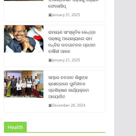
ଫେଲୋସିପ୍‌
January 31, 2025
ରାମାୟଣ ସାଂସ୍କୃତିକ କେନ୍ଦ୍ର
ପକ୍ଷରୁ ଅଯୋଧ୍ୟାରେ ରାମ
ମନ୍ଦିର ଉଦଘାଟନର ପ୍ରଥମ
ବାର୍ଷିକୀ ପାଳନ
January 21, 2025
ସମ୍‌ରେ ନବଜାତ ଶିଶୁଙ୍କ
କ୍ଷେତ୍ରରେ ପୁର୍ନଜୀବନ
ପ୍ରଶିକ୍ଷଣ କାର୍ଯ୍ୟକ୍ରମ
ଆୟୋଜିତ
December 26, 2024
Health