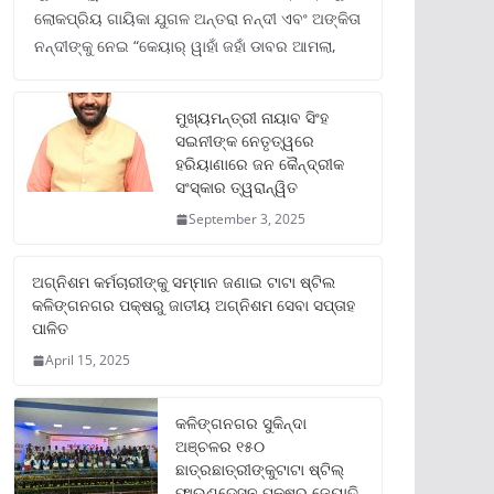
ଲୋକପ୍ରିୟ ଗାୟିକା ଯୁଗଳ ଅନ୍ତରା ନନ୍ଦୀ ଏବଂ ଅଙ୍କିତା
ନନ୍ଦୀଙ୍କୁ ନେଇ “କେୟାର୍ ୱାହାଁ ଜହାଁ ଡାବର ଆମଲା,
ମୁଖ୍ୟମନ୍ତ୍ରୀ ନାୟାବ ସିଂହ
ସଇନୀଙ୍କ ନେତୃତ୍ୱରେ
ହରିୟାଣାରେ ଜନ କୈନ୍ଦ୍ରୀକ
ସଂସ୍କାର ତ୍ୱରାନ୍ୱିତ
September 3, 2025
ଅଗ୍ନିଶମ କର୍ମଚାରୀଙ୍କୁ ସମ୍ମାନ ଜଣାଇ ଟାଟା ଷ୍ଟିଲ
କଳିଙ୍ଗନଗର ପକ୍ଷରୁ ଜାତୀୟ ଅଗ୍ନିଶମ ସେବା ସପ୍ତାହ
ପାଳିତ
April 15, 2025
କଳିଙ୍ଗନଗର ସୁକିନ୍ଦା
ଅଞ୍ଚଳର ୧୫୦
ଛାତ୍ରଛାତ୍ରୀଙ୍କୁଟାଟା ଷ୍ଟିଲ୍
ଫାଉଣ୍ଡେସନ ପକ୍ଷରୁ ଜ୍ୟୋତି