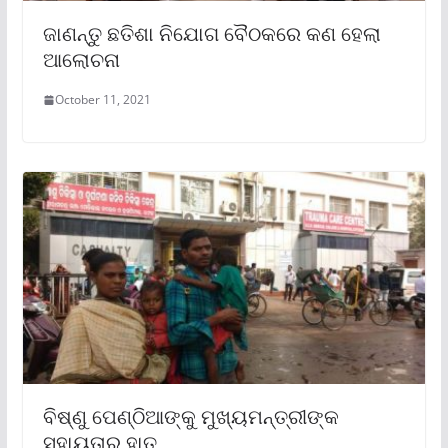
ଜାଣନ୍ତୁ ଛତିଶା ନିଯୋଗ ବୈଠକରେ କଣ ହେଲା
ଆଲୋଚନା
October 11, 2021
ବିଷ୍ଣୁ ପେଣ୍ଠିଆଙ୍କୁ ମୁଖ୍ୟମନ୍ତ୍ରୀଙ୍କ
ସହାୟତାର ହାତ