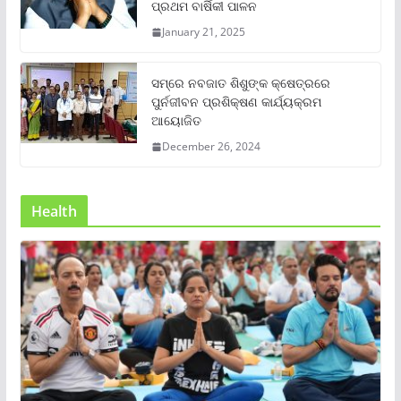
ପ୍ରଥମ ବାର୍ଷିକୀ ପାଳନ
January 21, 2025
ସମ୍‌ରେ ନବଜାତ ଶିଶୁଙ୍କ କ୍ଷେତ୍ରରେ
ପୁର୍ନଜୀବନ ପ୍ରଶିକ୍ଷଣ କାର୍ଯ୍ୟକ୍ରମ
ଆୟୋଜିତ
December 26, 2024
Health