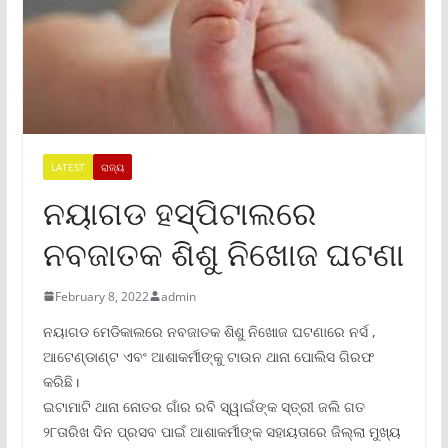
LATEST
ରାଜ୍ୟ
ନୟାଗଡ ହସ୍ପିଟାଲରେ
ନବଜାତକ ଶିଶୁ ନିଖୋଜ ଘଟଣା
February 8, 2022
admin
ନୟାଗଡ ମେଡିକାଲରେ ନବଜାତକ ଶିଶୁ ନିଖୋଜ ଘଟଣାରେ ନର୍ସ ,
ଆଟେଣ୍ଡାଣ୍ଟ ଏବଂ ଆଶାକର୍ମୀଙ୍କୁ ଟାଉନ ଥାନା ପୋଲିସ ଗିରଫ
କରିଛି।
ଇଟାମାଟି ଥାନା ନୋତର ଗାଁର ରବି ସ୍ୱାଇଁଙ୍କ ସ୍ତ୍ରୀ ଜଲି ଗତ
୨୮ତାରିଖ ଦିନ ପ୍ରସବ ପାଇଁ ଆଶାକର୍ମୀଙ୍କ ସହାୟତାରେ ଜିଲ୍ଲା ମୁଖ୍ୟ