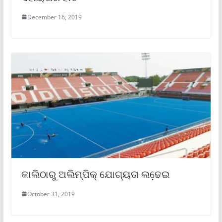
December 16, 2019
କାଲିଠାରୁ ଅଲିମ୍ପିକ୍ ଯୋଗ୍ୟତା ଲଢେ଼ଇ
October 31, 2019