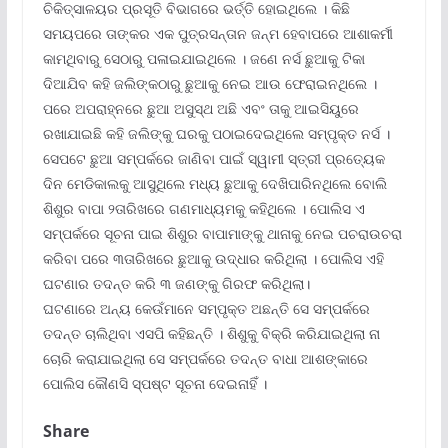
ଚିକିତ୍ସାଳୟର ପ୍ରସୂତି ବିଭାଗରେ ଭର୍ତ୍ତି ହୋଇଥିଲେ । କିଛି
ସମୟପରେ ତାଙ୍କର ଏକ ପୁତ୍ରସନ୍ତାନ ଜନ୍ମ ହେବାପରେ ଆଶାକର୍ମୀ
କାମଥିବାରୁ ସେଠାରୁ ପଳାଇଯାଇଥିଲେ । ଜଣେ ନର୍ସ ଛୁଆକୁ ଟିକା
ଦିଆଯିବ କହି ଜଲିଙ୍କଠାରୁ ଛୁଆକୁ ନେଇ ଆଉ ଫେରାଇନଥିଲେ ।
ପରେ ଅପରାହ୍ନରେ ଛୁଆ ଅସୁସ୍ଥ ଅଛି ଏବଂ ତାକୁ ଆଇସିୟୁରେ
ରଖାଯାଇଛି କହି ଜଲିଙ୍କୁ ଘରକୁ ପଠାଇଦେଇଥିଲେ ସମ୍ପୃକ୍ତ ନର୍ସ ।
ସେପଟେ ଛୁଆ ସମ୍ପର୍କରେ ଜାଣିବା ପାଇଁ ସ୍ୱାମୀ ସ୍ତ୍ରୀ ପ୍ରତ୍ୟେକ
ଦିନ ମେଡିକାଲକୁ ଆସୁଥିଲେ ମଧ୍ୟ ଛୁଆକୁ ଦେଖିପାରିନଥିଲେ ବୋଲି
ଶିଶୁର ବାପା ୨ତାରିଖରେ ଗଣମାଧ୍ୟମକୁ କହିଥିଲେ । ପୋଲିସ ଏ
ସମ୍ପର୍କରେ ସୂଚନା ପାଇ ଶିଶୁର ବାପାମାଙ୍କୁ ଥାନାକୁ ନେଇ ପଚରାଉଚରା
କରିବା ପରେ ୩ତାରିଖରେ ଛୁଆକୁ ଉଦ୍ଧାର କରିଥିଲା । ପୋଲିସ ଏହି
ଘଟଣାର ତଦନ୍ତ କରି ୩ ଜଣଙ୍କୁ ଗିରଫ କରିଥିଲା।
ଘଟଣାରେ ଅନ୍ୟ କେଉଁମାନେ ସମ୍ପୃକ୍ତ ଅଛନ୍ତି ସେ ସମ୍ପର୍କରେ
ତଦନ୍ତ ଚାଲିଥିବା ଏସପି କହିଛନ୍ତି । ଶିଶୁକୁ ବିକ୍ରି କରିଯାଇଥିଲା ନା
ଚୋରି କରାଯାଇଥିଲା ସେ ସମ୍ପର୍କରେ ତଦନ୍ତ ବାଧା ଆଶଙ୍କାରେ
ପୋଲିସ କୌଣସି ସ୍ପଷ୍ଟ ସୂଚନା ଦେଇନାହିଁ ।
Share