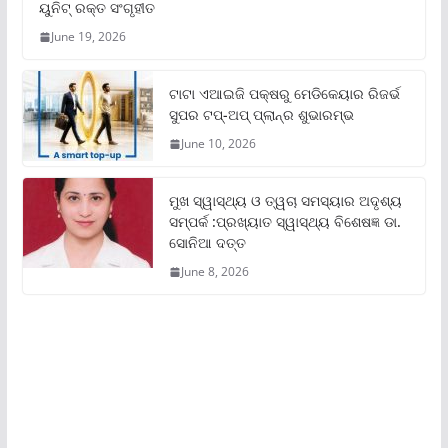
ୟୁନିଟ୍‌ ରକ୍ତ ସଂଗୃହୀତ
June 19, 2026
ଟାଟା ଏଆଇଜି ପକ୍ଷରୁ ମେଡିକେୟାର ରିଜର୍ଭ
ସୁପର ଟପ୍‌-ଅପ୍ ପ୍ଲାନ୍‌ର ଶୁଭାରମ୍ଭ
June 10, 2026
ମୁଖ ସ୍ୱାସ୍ଥ୍ୟ ଓ ତ୍ୱଚା ସମସ୍ୟାର ଅଦୃଶ୍ୟ
ସମ୍ପର୍କ :ପ୍ରଖ୍ୟାତ ସ୍ୱାସ୍ଥ୍ୟ ବିଶେଷଜ୍ଞ ଡା.
ସୋନିଆ ଦତ୍ତ
June 8, 2026