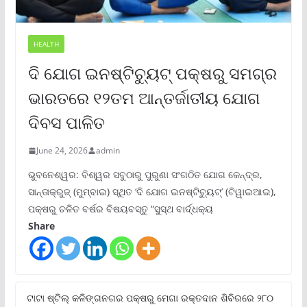
HEALTH
ଦି ଯୋଗ ଇନଷ୍ଟିଚ୍ୟୁଟ୍ ପକ୍ଷରୁ ସମଗ୍ର
ଭାରତରେ ୧୨ତମ ଆନ୍ତର୍ଜାତୀୟ ଯୋଗ
ଦିବସ ପାଳିତ
June 24, 2026
admin
ଭୁବନେଶ୍ୱର: ବିଶ୍ୱର ସବୁଠାରୁ ପୁରୁଣା ସଂଗଠିତ ଯୋଗ କେନ୍ଦ୍ର,
ସାନ୍ତାକ୍ରୁଜ୍ (ମୁମ୍ବାଇ) ସ୍ଥିତ ‘ଦି ଯୋଗ ଇନଷ୍ଟିଚ୍ୟୁଟ୍‌’ (ଟିୱାଇଆଇ),
ପକ୍ଷରୁ ଚଳିତ ବର୍ଷର ବିଷୟବସ୍ତୁ “ସୁସ୍ଥ ବାର୍ଦ୍ଧକ୍ୟ
Share
ଟାଟା ଷ୍ଟିଲ୍‌ କଳିଙ୍ଗନଗର ପକ୍ଷରୁ ମେଗା ରକ୍ତଦାନ ଶିବିରରେ ୨୮୦