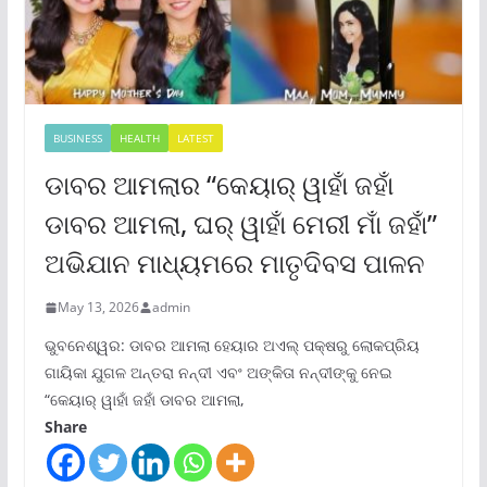
BUSINESS
HEALTH
LATEST
ଡାବର ଆମଲାର “କେୟାର୍ ୱାହାଁ ଜହାଁ
ଡାବର ଆମଲା, ଘର୍ ୱାହାଁ ମେରୀ ମାଁ ଜହାଁ”
ଅଭିଯାନ ମାଧ୍ୟମରେ ମାତୃଦିବସ ପାଳନ
May 13, 2026
admin
ଭୁବନେଶ୍ୱର: ଡାବର ଆମଲା ହେୟାର ଅଏଲ୍ ପକ୍ଷରୁ ଲୋକପ୍ରିୟ
ଗାୟିକା ଯୁଗଳ ଅନ୍ତରା ନନ୍ଦୀ ଏବଂ ଅଙ୍କିତା ନନ୍ଦୀଙ୍କୁ ନେଇ
“କେୟାର୍ ୱାହାଁ ଜହାଁ ଡାବର ଆମଲା,
Share