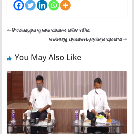
ବିଏସକେୱାଇ ରୁ ଲାଭ ପାଇଲେ ଗରିବ ମହିଳା
ନବୀନଙ୍କୁ ପ୍ରଧାନମନ୍ତ୍ରୀଙ୍କ ପ୍ରଶଂସା
You May Also Like