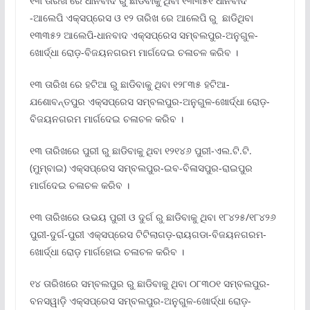
୧୩ ତାରିଖ ରେ ଧାନବାଦ ରୁ ଛାଡିବାକୁ ଥିବା ୧୩୩୫୧ ଧାନବାଦ
-ଆଲେପି ଏକ୍ସପ୍ରେସ ଓ ୧୨ ତାରିଖ ରେ ଆଲେପି ରୁ ଛାଡିଥିବା
୧୩୩୫୨ ଆଲେପି-ଧାନବାଦ ଏକ୍ସପ୍ରେସ ସମ୍ବଲପୁର-ଅନୁଗୁଳ-
ଖୋର୍ଦ୍ଧା ରୋଡ଼-ବିଜୟନଗରମ ମାର୍ଗଦେଇ ଚଳାଚଳ କରିବ ।
୧୩ ତାରିଖ ରେ ହଟିଆ ରୁ ଛାଡିବାକୁ ଥିବା ୧୨୮୩୫ ହଟିଆ-
ଯଶୋବନ୍ତପୁର ଏକ୍ସପ୍ରେସ ସମ୍ବଲପୁର-ଅନୁଗୁଳ-ଖୋର୍ଦ୍ଧା ରୋଡ଼-
ବିଜୟନଗରମ ମାର୍ଗଦେଇ ଚଳାଚଳ କରିବ ।
୧୩ ତାରିଖରେ ପୁରୀ ରୁ ଛାଡିବାକୁ ଥିବା ୧୨୧୪୬ ପୁରୀ-ଏଲ.ଟି.ଟି.
(ମୁମ୍ବାଇ) ଏକ୍ସପ୍ରେସ ସମ୍ବଲପୁର-ଇବ-ବିଳାସପୁର-ରାଇପୁର
ମାର୍ଗଦେଇ ଚଳାଚଳ କରିବ ।
୧୩ ତାରିଖରେ ଉଭୟ ପୁରୀ ଓ ଦୁର୍ଗ ରୁ ଛାଡିବାକୁ ଥିବା ୧୮୪୨୫/୧୮୪୨୬
ପୁରୀ-ଦୁର୍ଗ-ପୁରୀ ଏକ୍ସପ୍ରେସ ଟିଟିଲାଗଡ଼-ରାୟଗଡା-ବିଜୟନଗରମ-
ଖୋର୍ଦ୍ଧା ରୋଡ଼ ମାର୍ଗହୋଇ ଚଳାଚଳ କରିବ ।
୧୪ ତାରିଖରେ ସମ୍ବଲପୁର ରୁ ଛାଡିବାକୁ ଥିବା ୦୮୩୦୧ ସମ୍ବଲପୁର-
ବନସୱାଡ଼ି ଏକ୍ସପ୍ରେସ ସମ୍ବଲପୁର-ଅନୁଗୁଳ-ଖୋର୍ଦ୍ଧା ରୋଡ଼-