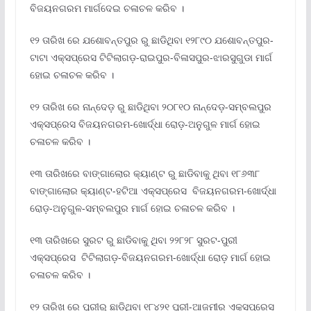
ବିଜୟନଗରମ ମାର୍ଗଦେଇ ଚଳାଚଳ କରିବ ।
୧୨ ତାରିଖ ରେ ଯଶୋବନ୍ତପୁର ରୁ ଛାଡିଥିବା ୧୨୮୯୦ ଯଶୋବନ୍ତପୁର-
ଟାଟା ଏକ୍ସପ୍ରେସ ଟିଟିଲାଗଡ଼-ରାଇପୁର-ବିଳାସପୁର-ଝାରସୁଗୁଡା ମାର୍ଗ
ହୋଇ ଚଳାଚଳ କରିବ ।
୧୨ ତାରିଖ ରେ ନାନ୍ଦେଡ଼ ରୁ ଛାଡିଥିବା ୨୦୮୧୦ ନାନ୍ଦେଡ଼-ସମ୍ବଲପୁର
ଏକ୍ସପ୍ରେସ ବିଜୟନଗରମ-ଖୋର୍ଦ୍ଧା ରୋଡ଼-ଅନୁଗୁଳ ମାର୍ଗ ହୋଇ
ଚଳାଚଳ କରିବ ।
୧୩ ତାରିଖରେ ବାଙ୍ଗାଲୋର କ୍ୟାଣ୍ଟ ରୁ ଛାଡିବାକୁ ଥିବା ୧୮୬୩୮
ବାଙ୍ଗାଲୋର କ୍ୟାଣ୍ଟ-ହଟିଆ ଏକ୍ସପ୍ରେସ ବିଜୟନଗରମ-ଖୋର୍ଦ୍ଧା
ରୋଡ଼-ଅନୁଗୁଳ-ସମ୍ବଲପୁର ମାର୍ଗ ହୋଇ ଚଳାଚଳ କରିବ ।
୧୩ ତାରିଖରେ ସୁରଟ ରୁ ଛାଡିବାକୁ ଥିବା ୨୨୮୨୮ ସୁରଟ-ପୁରୀ
ଏକ୍ସପ୍ରେସ ଟିଟିଲାଗଡ଼-ବିଜୟନଗରମ-ଖୋର୍ଦ୍ଧା ରୋଡ଼ ମାର୍ଗ ହୋଇ
ଚଳାଚଳ କରିବ ।
୧୨ ତାରିଖ ରେ ପୁରୀରୁ ଛାଡିଥିବା ୧୮୪୨୧ ପୁରୀ-ଆଜମୀର ଏକ୍ସପ୍ରେସ