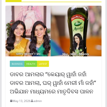
BUSINESS
HEALTH
LATEST
ଡାବର ଆମଲାର “କେୟାର୍ ୱାହାଁ ଜହାଁ
ଡାବର ଆମଲା, ଘର୍ ୱାହାଁ ମେରୀ ମାଁ ଜହାଁ”
ଅଭିଯାନ ମାଧ୍ୟମରେ ମାତୃଦିବସ ପାଳନ
May 13, 2026
admin