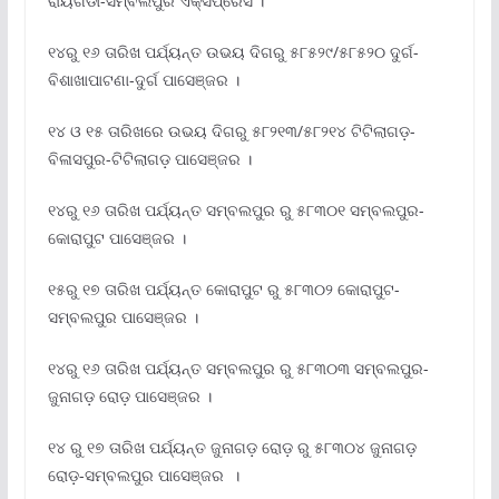
ରାୟଗଡା-ସମ୍ବଲପୁର ଏକ୍ସପ୍ରେସ ।
୧୪ରୁ ୧୬ ତାରିଖ ପର୍ଯ୍ୟନ୍ତ ଉଭୟ ଦିଗରୁ ୫୮୫୨୯/୫୮୫୨୦ ଦୁର୍ଗ-
ବିଶାଖାପାଟଣା-ଦୁର୍ଗ ପାସେଞ୍ଜର ।
୧୪ ଓ ୧୫ ତାରିଖରେ ଉଭୟ ଦିଗରୁ ୫୮୨୧୩/୫୮୨୧୪ ଟିଟିଲାଗଡ଼-
ବିଳାସପୁର-ଟିଟିଲାଗଡ଼ ପାସେଞ୍ଜର ।
୧୪ରୁ ୧୬ ତାରିଖ ପର୍ଯ୍ୟନ୍ତ ସମ୍ବଲପୁର ରୁ ୫୮୩୦୧ ସମ୍ବଲପୁର-
କୋରାପୁଟ ପାସେଞ୍ଜର ।
୧୫ରୁ ୧୭ ତାରିଖ ପର୍ଯ୍ୟନ୍ତ କୋରାପୁଟ ରୁ ୫୮୩୦୨ କୋରାପୁଟ-
ସମ୍ବଲପୁର ପାସେଞ୍ଜର ।
୧୪ରୁ ୧୬ ତାରିଖ ପର୍ଯ୍ୟନ୍ତ ସମ୍ବଲପୁର ରୁ ୫୮୩୦୩ ସମ୍ବଲପୁର-
ଜୁନାଗଡ଼ ରୋଡ଼ ପାସେଞ୍ଜର ।
୧୪ ରୁ ୧୭ ତାରିଖ ପର୍ଯ୍ୟନ୍ତ ଜୁନାଗଡ଼ ରୋଡ଼ ରୁ ୫୮୩୦୪ ଜୁନାଗଡ଼
ରୋଡ଼-ସମ୍ବଲପୁର ପାସେଞ୍ଜର ।