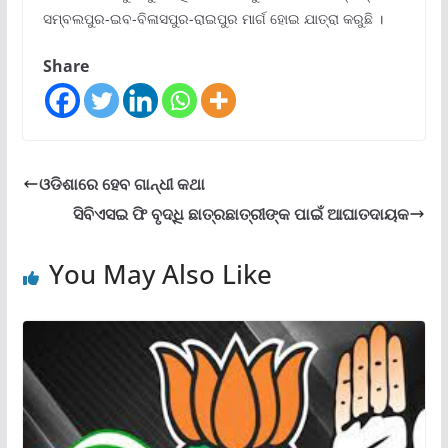
ସମ୍ବଲପୁର-ଇବ-ବିଳାସପୁର-ରାଇପୁର ମାର୍ଗ ହୋଇ ଯାତ୍ରା କରୁଛି ।
Share
ଓଡିଶାରେ ହେବ ଗାନ୍ଧୀ କଥା
ସିବିଏସଇ ଫି ବୃଦ୍ଧି ଛାତ୍ରଛାତ୍ରୀଙ୍କ ପାଇଁ ଆଘାତଦାୟକ
You May Also Like