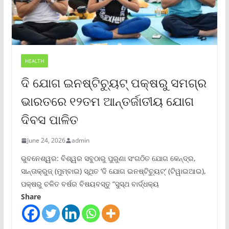
HEALTH
ଦି ଯୋଗ ଇନଷ୍ଟିଚ୍ୟୁଟ୍ ପକ୍ଷରୁ ସମଗ୍ର
ଭାରତରେ ୧୨ତମ ଆନ୍ତର୍ଜାତୀୟ ଯୋଗ
ଦିବସ ପାଳିତ
June 24, 2026
admin
ଭୁବନେଶ୍ୱର: ବିଶ୍ୱର ସବୁଠାରୁ ପୁରୁଣା ସଂଗଠିତ ଯୋଗ କେନ୍ଦ୍ର,
ସାନ୍ତାକ୍ରୁଜ୍ (ମୁମ୍ବାଇ) ସ୍ଥିତ ‘ଦି ଯୋଗ ଇନଷ୍ଟିଚ୍ୟୁଟ୍‌’ (ଟିୱାଇଆଇ),
ପକ୍ଷରୁ ଚଳିତ ବର୍ଷର ବିଷୟବସ୍ତୁ “ସୁସ୍ଥ ବାର୍ଦ୍ଧକ୍ୟ
Share