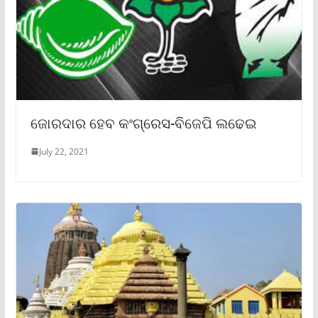
ଜୋରଦାର ହେବ କଂଗ୍ରେସ-ବିଜେପି ଲଢେଇ
July 22, 2021