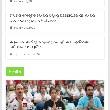
January 31, 2025
ରାମାୟଣ ସାଂସ୍କୃତିକ କେନ୍ଦ୍ର ପକ୍ଷରୁ ଅଯୋଧ୍ୟାରେ ରାମ ମନ୍ଦିର
ଉଦଘାଟନର ପ୍ରଥମ ବାର୍ଷିକୀ ପାଳନ
January 21, 2025
ସମ୍‌ରେ ନବଜାତ ଶିଶୁଙ୍କ କ୍ଷେତ୍ରରେ ପୁର୍ନଜୀବନ ପ୍ରଶିକ୍ଷଣ
କାର୍ଯ୍ୟକ୍ରମ ଆୟୋଜିତ
December 26, 2024
Health