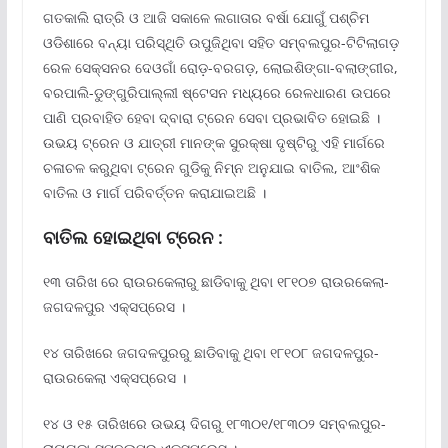
ଗତକାଲି ରାତ୍ରି ଓ ଆଜି ସକାଳେ ଲଗାତାର ବର୍ଷା ଯୋଗୁଁ ପଶ୍ଚିମ
ଓଡିଶାରେ ବନ୍ୟା ପରିସ୍ଥିତି ଉପୁଜିଥିବା ସହିତ ସମ୍ବଲପୁର-ଟିଟିଲାଗଡ଼
ରେଳ ସେକ୍ସନର ଦେଓଗାଁ ରୋଡ଼-ବରଗଡ଼, ଲୋଇଶିଙ୍ଗା-ବଲାଙ୍ଗୀର,
ବରପାଲି-ଡୁଙ୍ଗୁରିପାଲ୍ଲୀ ଷ୍ଟେସନ ମଧ୍ୟରେ ରେଳଧାରଣ ଉପରେ
ପାଣି ପ୍ରବାହିତ ହେବା ଦ୍ବାରା ଟ୍ରେନ ସେବା ପ୍ରଭାବିତ ହୋଇଛି ।
ଉଭୟ ଟ୍ରେନ ଓ ଯାତ୍ରୀ ମାନଙ୍କ ସୁରକ୍ଷା ଦୃଷ୍ଟିରୁ ଏହି ମାର୍ଗରେ
ଚଳାଚଳ କରୁଥିବା ଟ୍ରେନ ଗୁଡିକୁ ନିମ୍ନ ଅନୁଯାଇ ବାତିଲ, ଆଂଶିକ
ବାତିଲ ଓ ମାର୍ଗ ପରିବର୍ତ୍ତନ କରାଯାଇଅଛି ।
ବାତିଲ ହୋଇଥିବା ଟ୍ରେନ :
୧୩ ତାରିଖ ରେ ରାଉରକେଲାରୁ ଛାଡିବାକୁ ଥିବା ୧୮୧୦୭ ରାଉରକେଲା-
ଜଗଦଳପୁର ଏକ୍ସପ୍ରେସ ।
୧୪ ତାରିଖରେ ଜଗଦଳପୁରରୁ ଛାଡିବାକୁ ଥିବା ୧୮୧୦୮ ଜଗଦଳପୁର-
ରାଉରକେଲା ଏକ୍ସପ୍ରେସ ।
୧୪ ଓ ୧୫ ତାରିଖରେ ଉଭୟ ଦିଗରୁ ୧୮୩୦୧/୧୮୩୦୨ ସମ୍ବଲପୁର-