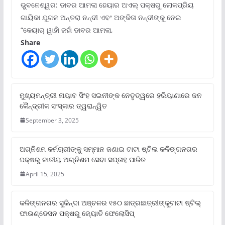
ଭୁବନେଶ୍ୱର: ଡାବର ଆମଲା ହେୟାର ଅଏଲ୍ ପକ୍ଷରୁ ଲୋକପ୍ରିୟ
ଗାୟିକା ଯୁଗଳ ଅନ୍ତରା ନନ୍ଦୀ ଏବଂ ଅଙ୍କିତା ନନ୍ଦୀଙ୍କୁ ନେଇ
“କେୟାର୍ ୱାହାଁ ଜହାଁ ଡାବର ଆମଲା,
Share
ମୁଖ୍ୟମନ୍ତ୍ରୀ ନାୟାବ ସିଂହ ସଇନୀଙ୍କ ନେତୃତ୍ୱରେ ହରିୟାଣାରେ ଜନ
କୈନ୍ଦ୍ରୀକ ସଂସ୍କାର ତ୍ୱରାନ୍ୱିତ
September 3, 2025
ଅଗ୍ନିଶମ କର୍ମଚାରୀଙ୍କୁ ସମ୍ମାନ ଜଣାଇ ଟାଟା ଷ୍ଟିଲ କଳିଙ୍ଗନଗର
ପକ୍ଷରୁ ଜାତୀୟ ଅଗ୍ନିଶମ ସେବା ସପ୍ତାହ ପାଳିତ
April 15, 2025
କଳିଙ୍ଗନଗର ସୁକିନ୍ଦା ଅଞ୍ଚଳର ୧୫୦ ଛାତ୍ରଛାତ୍ରୀଙ୍କୁଟାଟା ଷ୍ଟିଲ୍
ଫାଉଣ୍ଡେସନ ପକ୍ଷରୁ ଜ୍ୟୋତି ଫେଲୋସିପ୍‌