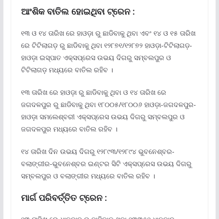
ଆଂଶିକ ବାତିଲ ହୋଇଥିବା ଟ୍ରେନ :
୧୩ ଓ ୧୪ ତାରିଖ ରେ ହାଓଡ଼ା ରୁ ଛାଡିବାକୁ ଥିବା ଏବଂ ୧୪ ଓ ୧୫ ତାରିଖ
ରେ ଟିଟିଲାଗଡ଼ ରୁ ଛାଡିବାକୁ ଥିବା ୧୨୮୭୧/୧୨୮୭୨ ହାଓଡ଼ା-ଟିଟିଲାଗଡ଼-
ହାଓଡ଼ା ଇସ୍ପାତ ଏକ୍ସପ୍ରେସ ଉଭୟ ଦିଗରୁ ସମ୍ବଲପୁର ଓ
ଟିଟିଲାଗଡ଼ ମଧ୍ୟରେ ବାତିଲ ରହିବ ।
୧୩ ତାରିଖ ରେ ହାଓଡ଼ା ରୁ ଛାଡିବାକୁ ଥିବା ଓ ୧୪ ତାରିଖ ରେ
ଜଗଦଳପୁର ରୁ ଛାଡିବାକୁ ଥିବା ୧୮୦୦୫/୧୮୦୦୬ ହାଓଡ଼ା-ଜଗଦଳପୁର-
ହାଓଡ଼ା ସମଲେଶ୍ବରୀ ଏକ୍ସପ୍ରେସ ଉଭୟ ଦିଗରୁ ସମ୍ବଲପୁର ଓ
ଜଗଦଳପୁର ମଧ୍ୟରେ ବାତିଲ ରହିବ ।
୧୪ ତାରିଖ ଦିନ ଉଭୟ ଦିଗରୁ ୧୨୮୯୩/୧୨୮୯୪ ଭୁବନେଶ୍ବର-
ବଲାଙ୍ଗୀର-ଭୁବନେଶ୍ବର ଇଣ୍ଟର ସିଟି ଏକ୍ସପ୍ରେସ ଉଭୟ ଦିଗରୁ
ସମ୍ବଲପୁର ଓ ବଲାଙ୍ଗୀର ମଧ୍ୟରେ ବାତିଲ ରହିବ ।
ମାର୍ଗ ପରିବର୍ତ୍ତିତ ଟ୍ରେନ :