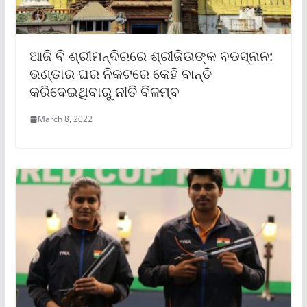
ଆଜି ବି ଶ୍ରୀମନ୍ଦିରରେ ଶ୍ରୀଜିଉଙ୍କ ବଡସ୍ନାନ:
ଭଣ୍ଡାର ଘର ନିକଟରେ କେହି ବାନ୍ତି
କରିଦେଇଥିବାରୁ ନୀତି ବିଳମ୍ବ
March 8, 2022