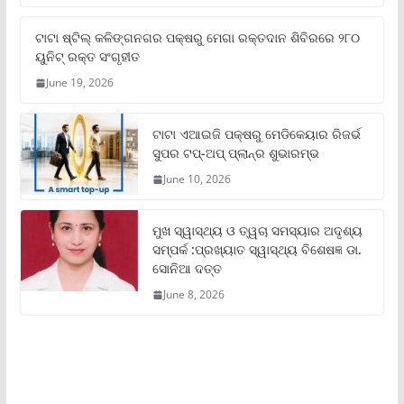
ଟାଟା ଷ୍ଟିଲ୍‌ କଳିଙ୍ଗନଗର ପକ୍ଷରୁ ମେଗା ରକ୍ତଦାନ ଶିବିରରେ ୨୮୦
ୟୁନିଟ୍‌ ରକ୍ତ ସଂଗୃହୀତ
June 19, 2026
ଟାଟା ଏଆଇଜି ପକ୍ଷରୁ ମେଡିକେୟାର ରିଜର୍ଭ
ସୁପର ଟପ୍‌-ଅପ୍ ପ୍ଲାନ୍‌ର ଶୁଭାରମ୍ଭ
June 10, 2026
ମୁଖ ସ୍ୱାସ୍ଥ୍ୟ ଓ ତ୍ୱଚା ସମସ୍ୟାର ଅଦୃଶ୍ୟ
ସମ୍ପର୍କ :ପ୍ରଖ୍ୟାତ ସ୍ୱାସ୍ଥ୍ୟ ବିଶେଷଜ୍ଞ ଡା.
ସୋନିଆ ଦତ୍ତ
June 8, 2026