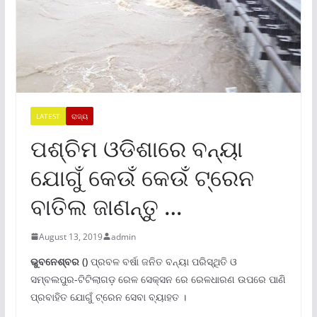
LATEST
ରାଜ୍ୟ
ପଶ୍ଚିମ ଓଡିଶାରେ ବନ୍ୟା
ଯୋଗୁଁ କେଉଁ କେଉଁ ଟ୍ରେନ
ବାତିଲ ଜାଣନ୍ତୁ …
August 13, 2019
admin
ଭୁବନେଶ୍ବର ()
ପ୍ରବଳ ବର୍ଷା ଜନିତ ବନ୍ୟା ପରିସ୍ଥିତି ଓ
ସମ୍ବଲପୁର-ଟିଟିଲାଗଡ଼ ରେଳ ସେକ୍ସନ ରେ ରେଳଧାରଣ ଉପରେ ପାଣି
ପ୍ରବାହିତ ଯୋଗୁଁ ଟ୍ରେନ ସେବା ବ୍ୟାହତ ।