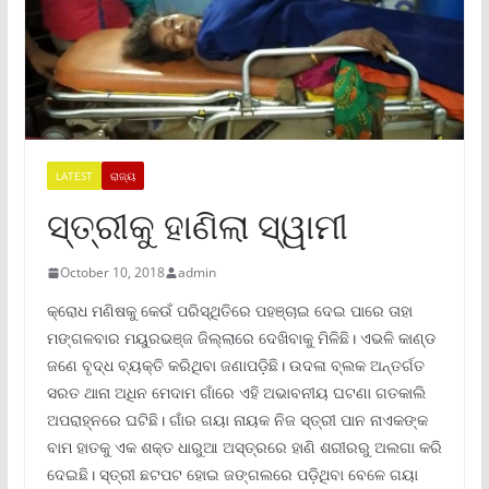
LATEST
ରାଜ୍ୟ
ସ୍ତ୍ରୀକୁ ହାଣିଲା ସ୍ୱାମୀ
October 10, 2018
admin
କ୍ରୋଧ ମଣିଷକୁ କେଉଁ ପରିସ୍ଥିତିରେ ପହଞ୍ଚାଇ ଦେଇ ପାରେ ତାହା
ମଙ୍ଗଳବାର ମୟୁରଭଞ୍ଜ ଜିଲ୍ଲାରେ ଦେଖିବାକୁ ମିଳିଛି। ଏଭଳି କାଣ୍ଡ
ଜଣେ ବୃଦ୍ଧ ବ୍ୟକ୍ତି କରିଥିବା ଜଣାପଡ଼ିଛି। ଉଦଳା ବ୍ଲକ ଅନ୍ତର୍ଗତ
ସରତ ଥାନା ଅଧିନ ମେଦାମ ଗାଁରେ ଏହି ଅଭାବନୀୟ ଘଟଣା ଗତକାଲି
ଅପରାହ୍ନରେ ଘଟିଛି। ଗାଁର ଗୟା ନାୟକ ନିଜ ସ୍ତ୍ରୀ ପାନ ନାଏକଙ୍କ
ବାମ ହାତକୁ ଏକ ଶକ୍ତ ଧାରୁଆ ଅସ୍ତ୍ରରେ ହାଣି ଶରୀରରୁ ଅଲଗା କରି
ଦେଇଛି। ସ୍ତ୍ରୀ ଛଟପଟ ହୋଇ ଜଙ୍ଗଲରେ ପଡ଼ିଥିବା ବେଳେ ଗୟା