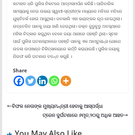
କଟାହାତ ଧରି ପୁଲିସ ନିକଟରେ ଆତ୍ମସମର୍ପଣ କରିଛି। ପାରିବାରିକ
ସମସ୍ୟାକୁ ନେଇ ଉଭୟ ସ୍ୱାମୀ-ସ୍ତ୍ରୀଙ୍କ ମଧ୍ୟରେ ମଝିରେ ମଝିରେ
ଯୁକ୍ତିତର୍କ ହୋଇ ଆସୁଥିଲା। ଗତକାଲି ଏହା ଭୟଙ୍କର ରୂପ ନେଇଥିଲା।
ଉତ୍ତେଜିତ ପାନକୁ ଗୟା ହାଣି ଦେଇଥିଲା। ରକ୍ତ ଜୁଡୁବୁଡୁ ଅବସ୍ଥାରେ
ମହିଳା ଚିତ୍କାର କରୁଥିବା ବେଳେ ଗୟା ଥାନାରେ ପହଞ୍ଚି ଥିଲା। ସୂଚନା
ପାଇଁ ପୁଲିସ ଘଟଣାସ୍ଥଳରେ ପହଞ୍ଚି ପାନକୁ ଏକ ଆମ୍ବୁଲାନ୍ସ ଯୋଗେ
ଉଦଳା ଉପଖଣ୍ଡ ଚିକିତ୍ସାଳୟରେ ଭର୍ତ୍ତି କରାଯାଇଛି। ପୁଲିସ ଗୟାକୁ
ଗିରଫ କରି ଘଟଣାର ତଦନ୍ତ କରୁଛି ।
Share
ବିଫଳ ନେତାଙ୍କ ମୁଖ୍ୟମନ୍ତ୍ରୀ ହେବାକୁ ଆସ୍ପର୍ଦ୍ଧା
ଟ୍ରେନ ଦୁର୍ଘଟଣାରେ ୬ମୃତ,୨୦ରୁ ଅଧିକ ଆହତ
You May Also Like