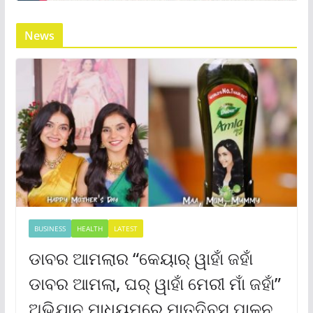
News
BUSINESS
HEALTH
LATEST
ଡାବର ଆମଲାର “କେୟାର୍ ୱାହାଁ ଜହାଁ
ଡାବର ଆମଲା, ଘର୍ ୱାହାଁ ମେରୀ ମାଁ ଜହାଁ”
ଅଭିଯାନ ମାଧ୍ୟମରେ ମାତୃଦିବସ ପାଳନ