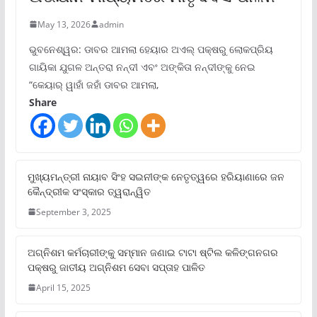
May 13, 2026
admin
ଭୁବନେଶ୍ୱର: ଡାବର ଆମଲା ହେୟାର ଅଏଲ୍ ପକ୍ଷରୁ ଲୋକପ୍ରିୟ
ଗାୟିକା ଯୁଗଳ ଅନ୍ତରା ନନ୍ଦୀ ଏବଂ ଅଙ୍କିତା ନନ୍ଦୀଙ୍କୁ ନେଇ
“କେୟାର୍ ୱାହାଁ ଜହାଁ ଡାବର ଆମଲା,
Share
ମୁଖ୍ୟମନ୍ତ୍ରୀ ନାୟାବ ସିଂହ ସଇନୀଙ୍କ ନେତୃତ୍ୱରେ ହରିୟାଣାରେ ଜନ
କୈନ୍ଦ୍ରୀକ ସଂସ୍କାର ତ୍ୱରାନ୍ୱିତ
September 3, 2025
ଅଗ୍ନିଶମ କର୍ମଚାରୀଙ୍କୁ ସମ୍ମାନ ଜଣାଇ ଟାଟା ଷ୍ଟିଲ କଳିଙ୍ଗନଗର
ପକ୍ଷରୁ ଜାତୀୟ ଅଗ୍ନିଶମ ସେବା ସପ୍ତାହ ପାଳିତ
April 15, 2025