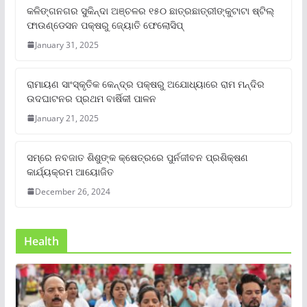
କଳିଙ୍ଗନଗର ସୁକିନ୍ଦା ଅଞ୍ଚଳର ୧୫୦ ଛାତ୍ରଛାତ୍ରୀଙ୍କୁଟାଟା ଷ୍ଟିଲ୍
ଫାଉଣ୍ଡେସନ ପକ୍ଷରୁ ଜ୍ୟୋତି ଫେଲୋସିପ୍‌
January 31, 2025
ରାମାୟଣ ସାଂସ୍କୃତିକ କେନ୍ଦ୍ର ପକ୍ଷରୁ ଅଯୋଧ୍ୟାରେ ରାମ ମନ୍ଦିର
ଉଦଘାଟନର ପ୍ରଥମ ବାର୍ଷିକୀ ପାଳନ
January 21, 2025
ସମ୍‌ରେ ନବଜାତ ଶିଶୁଙ୍କ କ୍ଷେତ୍ରରେ ପୁର୍ନଜୀବନ ପ୍ରଶିକ୍ଷଣ
କାର୍ଯ୍ୟକ୍ରମ ଆୟୋଜିତ
December 26, 2024
Health