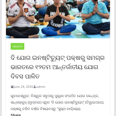
HEALTH
ଦି ଯୋଗ ଇନଷ୍ଟିଚ୍ୟୁଟ୍ ପକ୍ଷରୁ ସମଗ୍ର
ଭାରତରେ ୧୨ତମ ଆନ୍ତର୍ଜାତୀୟ ଯୋଗ
ଦିବସ ପାଳିତ
June 24, 2026
admin
ଭୁବନେଶ୍ୱର: ବିଶ୍ୱର ସବୁଠାରୁ ପୁରୁଣା ସଂଗଠିତ ଯୋଗ କେନ୍ଦ୍ର,
ସାନ୍ତାକ୍ରୁଜ୍ (ମୁମ୍ବାଇ) ସ୍ଥିତ ‘ଦି ଯୋଗ ଇନଷ୍ଟିଚ୍ୟୁଟ୍‌’ (ଟିୱାଇଆଇ),
ପକ୍ଷରୁ ଚଳିତ ବର୍ଷର ବିଷୟବସ୍ତୁ “ସୁସ୍ଥ ବାର୍ଦ୍ଧକ୍ୟ
Share