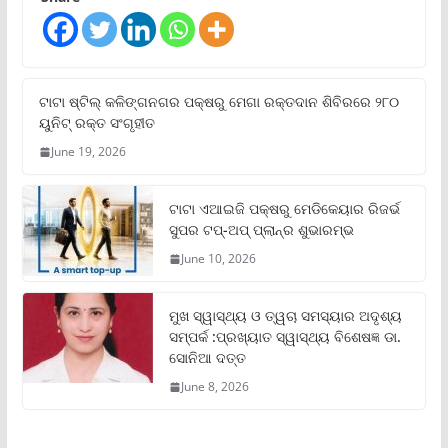
ଟାଟା ଷ୍ଟିଲ୍‌ କଳିଙ୍ଗନଗର ପକ୍ଷରୁ ମେଗା ରକ୍ତଦାନ ଶିବିରରେ ୨୮୦
ୟୁନିଟ୍‌ ରକ୍ତ ସଂଗୃହୀତ
June 19, 2026
ଟାଟା ଏଆଇଜି ପକ୍ଷରୁ ମେଡିକେୟାର ରିଜର୍ଭ
ସୁପର ଟପ୍‌-ଅପ୍ ପ୍ଲାନ୍‌ର ଶୁଭାରମ୍ଭ
June 10, 2026
ମୁଖ ସ୍ୱାସ୍ଥ୍ୟ ଓ ତ୍ୱଚା ସମସ୍ୟାର ଅଦୃଶ୍ୟ
ସମ୍ପର୍କ :ପ୍ରଖ୍ୟାତ ସ୍ୱାସ୍ଥ୍ୟ ବିଶେଷଜ୍ଞ ଡା.
ସୋନିଆ ଦତ୍ତ
June 8, 2026