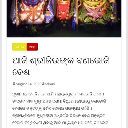
LATEST
ରାଜ୍ୟ
ଆଜି ଶ୍ରୀଜିଉଙ୍କ ବଣଭୋଜି
ବେଶ
August 14, 2020
admin
ପୁରୀ() ଶ୍ରୀମନ୍ଦିରରେ ଆଜି ମହାପ୍ରଭୁଙ୍କ ବଣଭୋଜି ବେଶ ।
ଭାଦ୍ରବ ମାସ କୃଷ୍ଣପକ୍ଷ ଦଶମୀ ତିଥିରେ ମହାପ୍ରଭୁ ବଣଭୋଜି
ବେଶରେ ଭକ୍ତଙ୍କୁ ଦର୍ଶନ ଦେବାର ପରମ୍ପରା ରହିଛି ।
ଶ୍ରୀମନ୍ଦିରରେ କୃଷ୍ଣଲୀଳା ଅନ୍ତର୍ଗତ ବିଭିନ୍ନ ବେଶ ଅନୁଷ୍ଠିତ
ହେବାର କିମ୍ବଦନ୍ତୀ ଥିବାରୁ ଆଜି ମଧ୍ୟାହ୍ନ ଧୂପ ପରେ ବଣଭୋଜି