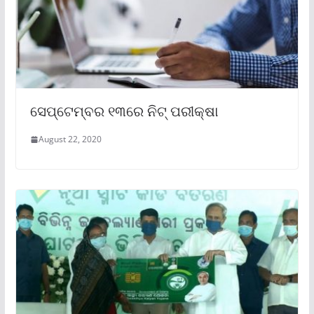
ସେପ୍ଟେମ୍ବର ୧୩ରେ ନିଟ୍ ପରୀକ୍ଷା
August 22, 2020