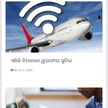
ଏଣିକି ବିମାନରେ ୱାଇଫାଇ ସୁବିଧା
March 2, 2020