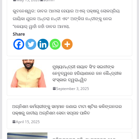
ଭୁବନେଶ୍ୱର: ଡାବର ଆମଲା ହେୟାର ଅଏଲ୍ ପକ୍ଷରୁ ଲୋକପ୍ରିୟ
ଗାୟିକା ଯୁଗଳ ଅନ୍ତରା ନନ୍ଦୀ ଏବଂ ଅଙ୍କିତା ନନ୍ଦୀଙ୍କୁ ନେଇ
“କେୟାର୍ ୱାହାଁ ଜହାଁ ଡାବର ଆମଲା,
Share
ମୁଖ୍ୟମନ୍ତ୍ରୀ ନାୟାବ ସିଂହ ସଇନୀଙ୍କ
ନେତୃତ୍ୱରେ ହରିୟାଣାରେ ଜନ କୈନ୍ଦ୍ରୀକ
ସଂସ୍କାର ତ୍ୱରାନ୍ୱିତ
September 3, 2025
ଅଗ୍ନିଶମ କର୍ମଚାରୀଙ୍କୁ ସମ୍ମାନ ଜଣାଇ ଟାଟା ଷ୍ଟିଲ କଳିଙ୍ଗନଗର
ପକ୍ଷରୁ ଜାତୀୟ ଅଗ୍ନିଶମ ସେବା ସପ୍ତାହ ପାଳିତ
April 15, 2025