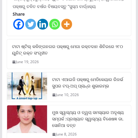
ପକ୍ଷରୁ ଚଳିତ ବର୍ଷର ବିଷୟବସ୍ତୁ “ସୁସ୍ଥ ବାର୍ଦ୍ଧକ୍ୟ
Share
ଟାଟା ଷ୍ଟିଲ୍‌ କଳିଙ୍ଗନଗର ପକ୍ଷରୁ ମେଗା ରକ୍ତଦାନ ଶିବିରରେ ୨୮୦
ୟୁନିଟ୍‌ ରକ୍ତ ସଂଗୃହୀତ
June 19, 2026
ଟାଟା ଏଆଇଜି ପକ୍ଷରୁ ମେଡିକେୟାର ରିଜର୍ଭ
ସୁପର ଟପ୍‌-ଅପ୍ ପ୍ଲାନ୍‌ର ଶୁଭାରମ୍ଭ
June 10, 2026
ମୁଖ ସ୍ୱାସ୍ଥ୍ୟ ଓ ତ୍ୱଚା ସମସ୍ୟାର ଅଦୃଶ୍ୟ
ସମ୍ପର୍କ :ପ୍ରଖ୍ୟାତ ସ୍ୱାସ୍ଥ୍ୟ ବିଶେଷଜ୍ଞ ଡା.
ସୋନିଆ ଦତ୍ତ
June 8, 2026