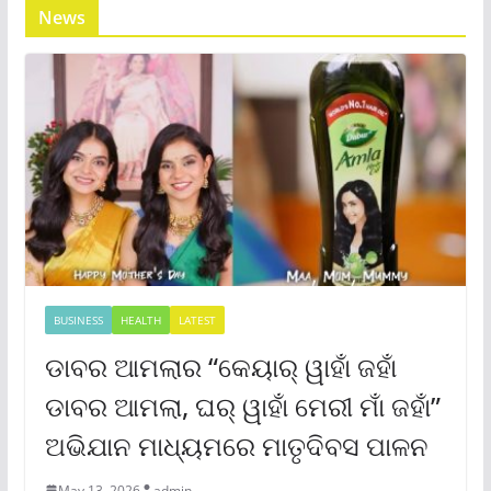
News
BUSINESS
HEALTH
LATEST
ଡାବର ଆମଲାର “କେୟାର୍ ୱାହାଁ ଜହାଁ
ଡାବର ଆମଲା, ଘର୍ ୱାହାଁ ମେରୀ ମାଁ ଜହାଁ”
ଅଭିଯାନ ମାଧ୍ୟମରେ ମାତୃଦିବସ ପାଳନ
May 13, 2026
admin