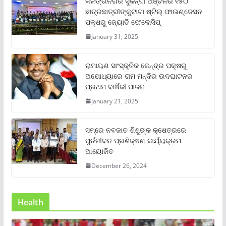
କଳିଙ୍ଗନଗର ସୁକିନ୍ଦା ଅଞ୍ଚଳର ୧୫୦
ଛାତ୍ରଛାତ୍ରୀଙ୍କୁଟାଟା ଷ୍ଟିଲ୍ ଫାଉଣ୍ଡେସନ
ପକ୍ଷରୁ ଜ୍ୟୋତି ଫେଲୋସିପ୍‌
January 31, 2025
ରାମାୟଣ ସାଂସ୍କୃତିକ କେନ୍ଦ୍ର ପକ୍ଷରୁ
ଅଯୋଧ୍ୟାରେ ରାମ ମନ୍ଦିର ଉଦଘାଟନର
ପ୍ରଥମ ବାର୍ଷିକୀ ପାଳନ
January 21, 2025
ସମ୍‌ରେ ନବଜାତ ଶିଶୁଙ୍କ କ୍ଷେତ୍ରରେ
ପୁର୍ନଜୀବନ ପ୍ରଶିକ୍ଷଣ କାର୍ଯ୍ୟକ୍ରମ
ଆୟୋଜିତ
December 26, 2024
Health