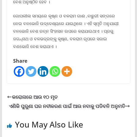
ବେଶ ଅନୁଷ୍ଠିତ ହେବ ।
ଗୋପଲୀଳା ସମୟରେ କୃଷ୍ଣ ଓ ବଳରାମ ଗାଈ ,ବାଛୁରୀ ସଙ୍ଗରେ
ନେଇ ବନଭୋଜି ଉଦ୍ଦେଶ୍ୟରେ ଯାଇଥିଲେ । ଏହି ସ୍ମୃତି ଅନୁଯାୟୀ
ବନଭୋଜି ବେଶ ରତ୍ନ ସିଂହାସନ ଉପରେ କରାଯାଇଥାଏ । ପ୍ରଭୁ
ଜଗନ୍ନାଥ ଓ ବଳଭଦ୍ରଙ୍କୁ କୃଷ୍ଣ, ବଳରାମ ରୂପରେ ସଜାଇ
ବଣଭୋଜି ବେଶ କରାଯାଏ ।
Share
କରୋନାରେ ଆଉ ୧୦ ମୃତ
ଏଣିକି ପୁରୁଣା ଘର ନବୀକରଣ ପାଇଁ ଆଉ ନବାକୁ ପଡିବନି ଅନୁମତି
You May Also Like