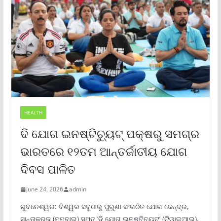
HEALTH
ଦି ଯୋଗ ଇନଷ୍ଟିଚ୍ୟୁଟ୍ ପକ୍ଷରୁ ସମଗ୍ର
ଭାରତରେ ୧୨ତମ ଆନ୍ତର୍ଜାତୀୟ ଯୋଗ
ଦିବସ ପାଳିତ
June 24, 2026
admin
ଭୁବନେଶ୍ୱର: ବିଶ୍ୱର ସବୁଠାରୁ ପୁରୁଣା ସଂଗଠିତ ଯୋଗ କେନ୍ଦ୍ର,
ସାନ୍ତାକ୍ରୁଜ୍ (ମୁମ୍ବାଇ) ସ୍ଥିତ ‘ଦି ଯୋଗ ଇନଷ୍ଟିଚ୍ୟୁଟ୍‌’ (ଟିୱାଇଆଇ),