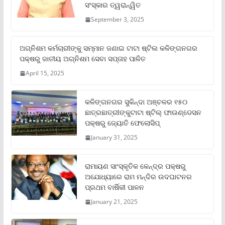
ସଂସ୍କାର ତ୍ୱରାନ୍ୱିତ
September 3, 2025
ଅଗ୍ନିଶମ କର୍ମଚାରୀଙ୍କୁ ସମ୍ମାନ ଜଣାଇ ଟାଟା ଷ୍ଟିଲ କଳିଙ୍ଗନଗର
ପକ୍ଷରୁ ଜାତୀୟ ଅଗ୍ନିଶମ ସେବା ସପ୍ତାହ ପାଳିତ
April 15, 2025
କଳିଙ୍ଗନଗର ସୁକିନ୍ଦା ଅଞ୍ଚଳର ୧୫୦
ଛାତ୍ରଛାତ୍ରୀଙ୍କୁଟାଟା ଷ୍ଟିଲ୍ ଫାଉଣ୍ଡେସନ
ପକ୍ଷରୁ ଜ୍ୟୋତି ଫେଲୋସିପ୍‌
January 31, 2025
ରାମାୟଣ ସାଂସ୍କୃତିକ କେନ୍ଦ୍ର ପକ୍ଷରୁ
ଅଯୋଧ୍ୟାରେ ରାମ ମନ୍ଦିର ଉଦଘାଟନର
ପ୍ରଥମ ବାର୍ଷିକୀ ପାଳନ
January 21, 2025