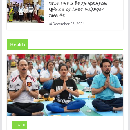
ସମ୍‌ରେ ନବଜାତ ଶିଶୁଙ୍କ କ୍ଷେତ୍ରରେ
ପୁର୍ନଜୀବନ ପ୍ରଶିକ୍ଷଣ କାର୍ଯ୍ୟକ୍ରମ
ଆୟୋଜିତ
December 26, 2024
Health
HEALTH