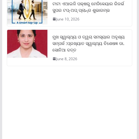
ଟାଟା ଏଆଇଜି ପକ୍ଷରୁ ମେଡିକେୟାର ରିଜର୍ଭ
ସୁପର ଟପ୍‌-ଅପ୍ ପ୍ଲାନ୍‌ର ଶୁଭାରମ୍ଭ
June 10, 2026
ମୁଖ ସ୍ୱାସ୍ଥ୍ୟ ଓ ତ୍ୱଚା ସମସ୍ୟାର ଅଦୃଶ୍ୟ
ସମ୍ପର୍କ :ପ୍ରଖ୍ୟାତ ସ୍ୱାସ୍ଥ୍ୟ ବିଶେଷଜ୍ଞ ଡା.
ସୋନିଆ ଦତ୍ତ
June 8, 2026