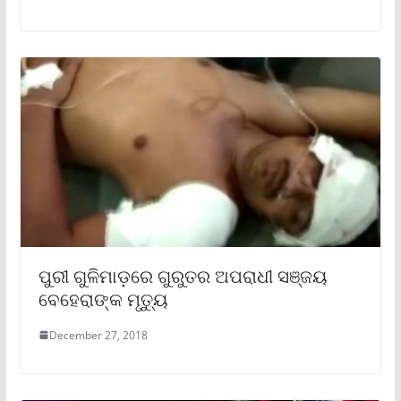
ପୁରୀ ଗୁଳିମାଡ଼ରେ ଗୁରୁତର ଅପରାଧୀ ସଞ୍ଜୟ
ବେହେରାଙ୍କ ମୃତ୍ୟୁ
December 27, 2018