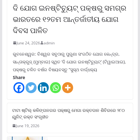
ଦି ଯୋଗ ଇନଷ୍ଟିଚ୍ୟୁଟ୍ ପକ୍ଷରୁ ସମଗ୍ର
ଭାରତରେ ୧୨ତମ ଆନ୍ତର୍ଜାତୀୟ ଯୋଗ
ଦିବସ ପାଳିତ
June 24, 2026
admin
ଭୁବନେଶ୍ୱର: ବିଶ୍ୱର ସବୁଠାରୁ ପୁରୁଣା ସଂଗଠିତ ଯୋଗ କେନ୍ଦ୍ର,
ସାନ୍ତାକ୍ରୁଜ୍ (ମୁମ୍ବାଇ) ସ୍ଥିତ ‘ଦି ଯୋଗ ଇନଷ୍ଟିଚ୍ୟୁଟ୍‌’ (ଟିୱାଇଆଇ),
ପକ୍ଷରୁ ଚଳିତ ବର୍ଷର ବିଷୟବସ୍ତୁ “ସୁସ୍ଥ ବାର୍ଦ୍ଧକ୍ୟ
Share
ଟାଟା ଷ୍ଟିଲ୍‌ କଳିଙ୍ଗନଗର ପକ୍ଷରୁ ମେଗା ରକ୍ତଦାନ ଶିବିରରେ ୨୮୦
ୟୁନିଟ୍‌ ରକ୍ତ ସଂଗୃହୀତ
June 19, 2026