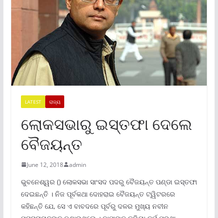
LATEST
ରାଜ୍ୟ
ଲୋକସଭାରୁ ଇସ୍ତଫା ଦେଲେ
ବୈଜୟନ୍ତ
June 12, 2018
admin
ଭୁବନେଶ୍ୱର () ଲୋକସଭା ସାଂସଦ ପଦରୁ ବୈଜୟନ୍ତ ପଣ୍ଡା ଇସ୍ତଫା
ଦେଇଛନ୍ତି । ନିଜ ପୂର୍ବକଥା ଦୋହରାଇ ବୈଜୟନ୍ତ ଟ୍ୱିଟରରେ
କହିଛନ୍ତି ଯେ, ସେ ଏ ବାବଦରେ ପୂର୍ବରୁ ଦଳର ମୁଖ୍ୟ ନବୀନ