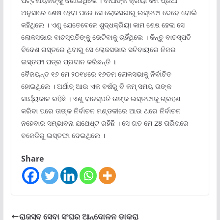
ପଟ୍ଟନାୟକଙ୍କୁ ଜଣାଇଥିଲେ । ବାପାଙ୍କ କ୍ରିୟା କର୍ମ ପ୍ରଥା
ଅନୁସାରେ ଶେଷ ହେବା ପରେ ସେ ଲୋକସଭାରୁ ଇସ୍ତଫା ଦେବେ ବୋଲି
କହିଥିଲେ । ଏଣୁ ଯେତେବେଳେ ଶୁଦ୍ଧକ୍ରିୟା କାମ ଶେଷ ହେଲା ସେ
ଲୋକସଭାର ବାଚସ୍ପତିଙ୍କୁୁ ଭେଟିବାକୁ ଚାହିଁଥିଲେ । କିନ୍ତୁ ବାଚସ୍ପତି
ବିଦେଶ ଗସ୍ତରେ ଥିବାରୁ ସେ ଲୋକସଭାର ସଚିବାୟରେ ନିଜର
ଇସ୍ତଫା ପତ୍ର ପ୍ରଦାନ କରିଛନ୍ତି ।
ବୈଜୟନ୍ତ ୧୬ ମେ ୨୦୧୪ରେ ୧୬ତମ ଲୋକସଭାକୁ ନିର୍ବାଚିତ
ହୋଇଥିଲେ । ଅର୍ଥାତ୍ ଆଉ ଏକ ବର୍ଷରୁ ବି କମ୍ ସମୟ ତାଙ୍କ
କାର୍ଯ୍ୟକାଳ ରହିଛି । ଏଣୁ ବାଚସ୍ପତି ତାଙ୍କ ଇସ୍ତଫାକୁ ଗ୍ରହଣ
କରିବା ପରେ ତାଙ୍କ ନିର୍ବାଚନ ମଣ୍ଡଳୀରେ ଆଉ ଥରେ ନିର୍ବାଚନ
ନହେବାର ସମ୍ଭାବନା ଯଥେଷ୍ଟ ରହିଛି । ସେ ଗତ ମେ 28 ତାରିଖରେ
ବଜେଡିରୁ ଇସ୍ତଫା ଦେଇଥିଲେ ।
Share
ରାଜସ୍ବ ସେବା ସଂଘର ଆନ୍ଦୋଳନ ଡାକରା