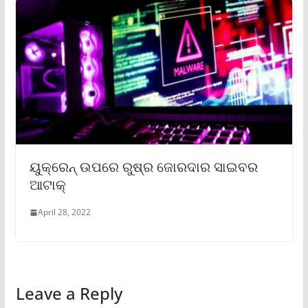
ୟୁକ୍ରେନ୍‌ ଉପରେ ରୁଷ୍‌ର ଜୋରଦାର ସାଇବର
ଆଟାକ୍‌
April 28, 2022
Leave a Reply