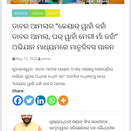
BUSINESS
HEALTH
LATEST
ଡାବର ଆମଲାର “କେୟାର୍ ୱାହାଁ ଜହାଁ
ଡାବର ଆମଲା, ଘର୍ ୱାହାଁ ମେରୀ ମାଁ ଜହାଁ”
ଅଭିଯାନ ମାଧ୍ୟମରେ ମାତୃଦିବସ ପାଳନ
May 13, 2026
admin
ଭୁବନେଶ୍ୱର: ଡାବର ଆମଲା ହେୟାର ଅଏଲ୍ ପକ୍ଷରୁ ଲୋକପ୍ରିୟ
ଗାୟିକା ଯୁଗଳ ଅନ୍ତରା ନନ୍ଦୀ ଏବଂ ଅଙ୍କିତା ନନ୍ଦୀଙ୍କୁ ନେଇ
“କେୟାର୍ ୱାହାଁ ଜହାଁ ଡାବର ଆମଲା,
Share
ମୁଖ୍ୟମନ୍ତ୍ରୀ ନାୟାବ ସିଂହ ସଇନୀଙ୍କ
ନେତୃତ୍ୱରେ ହରିୟାଣାରେ ଜନ କୈନ୍ଦ୍ରୀକ