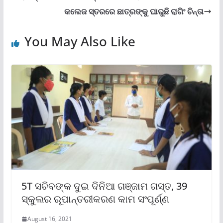
କଲେଜ ସ୍ତରରେ ଛାତ୍ରଙ୍କୁ ଘାରୁଛି ରାଗିଂ ଚିନ୍ତା
You May Also Like
5T ସଚିବଙ୍କ ଦୁଇ ଦିନିଆ ଗଞ୍ଜାମ ଗସ୍ତ, 39
ସ୍କୁଲର ରୂପାନ୍ତରୀକରଣ କାମ ସଂପୂର୍ଣ୍ଣ
August 16, 2021