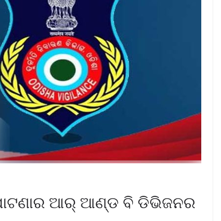
ପାଟଣାର ଆର୍ ଆଣ୍ଡ ବି ଡିଭିଜନର