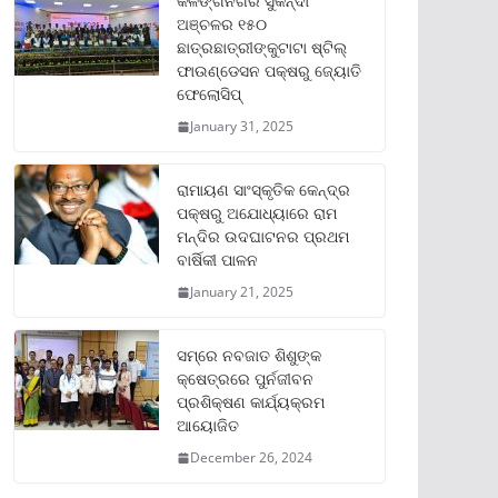
କଳିଙ୍ଗନଗର ସୁକିନ୍ଦା
ଅଞ୍ଚଳର ୧୫୦
ଛାତ୍ରଛାତ୍ରୀଙ୍କୁଟାଟା ଷ୍ଟିଲ୍
ଫାଉଣ୍ଡେସନ ପକ୍ଷରୁ ଜ୍ୟୋତି
ଫେଲୋସିପ୍‌
January 31, 2025
ରାମାୟଣ ସାଂସ୍କୃତିକ କେନ୍ଦ୍ର
ପକ୍ଷରୁ ଅଯୋଧ୍ୟାରେ ରାମ
ମନ୍ଦିର ଉଦଘାଟନର ପ୍ରଥମ
ବାର୍ଷିକୀ ପାଳନ
January 21, 2025
ସମ୍‌ରେ ନବଜାତ ଶିଶୁଙ୍କ
କ୍ଷେତ୍ରରେ ପୁର୍ନଜୀବନ
ପ୍ରଶିକ୍ଷଣ କାର୍ଯ୍ୟକ୍ରମ
ଆୟୋଜିତ
December 26, 2024