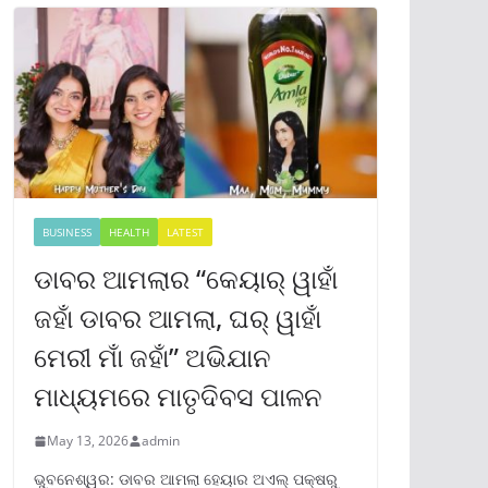
BUSINESS
HEALTH
LATEST
ଡାବର ଆମଲାର “କେୟାର୍ ୱାହାଁ
ଜହାଁ ଡାବର ଆମଲା, ଘର୍ ୱାହାଁ
ମେରୀ ମାଁ ଜହାଁ” ଅଭିଯାନ
ମାଧ୍ୟମରେ ମାତୃଦିବସ ପାଳନ
May 13, 2026
admin
ଭୁବନେଶ୍ୱର: ଡାବର ଆମଲା ହେୟାର ଅଏଲ୍ ପକ୍ଷରୁ