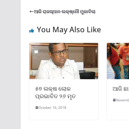
ଆଜି ରାଜସ୍ଥାନ-ଲକ୍ଷ୍ନୌ ମୁକାବିଲା
You May Also Like
୫୭ ଲକ୍ଷ ଲୋକ
ଆଜି ଛ
ପ୍ରଭାବିତ ୨୬ ମୃତ
Novemb
October 16, 2018