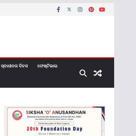
ସ୍ବାଧୀନତା ଦିବସ
ଫେଷ୍ଟିଭାଲ