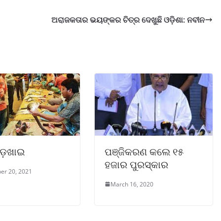
ଅରାଜକତାର ଭୟଙ୍କର ଚିତ୍ର ଦେଖୁଛି ଓଡ଼ିଶା: ନବୀନ
ାଡ଼ଖାଇ
ପଞ୍ଜିକରଣ କଲେ ୧୫
ହଜାର ପୁରସ୍କାର
er 20, 2021
March 16, 2020