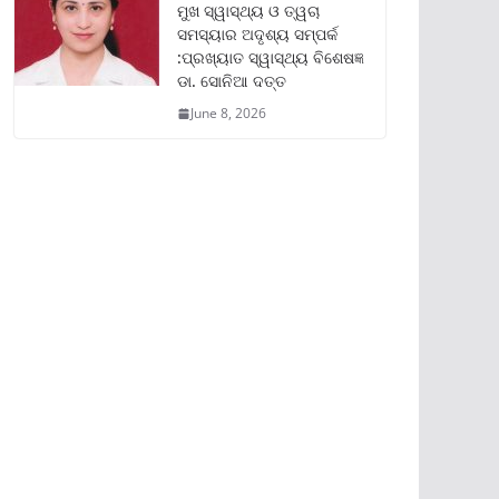
ମୁଖ ସ୍ୱାସ୍ଥ୍ୟ ଓ ତ୍ୱଚା
ସମସ୍ୟାର ଅଦୃଶ୍ୟ ସମ୍ପର୍କ
:ପ୍ରଖ୍ୟାତ ସ୍ୱାସ୍ଥ୍ୟ ବିଶେଷଜ୍ଞ
ଡା. ସୋନିଆ ଦତ୍ତ
June 8, 2026