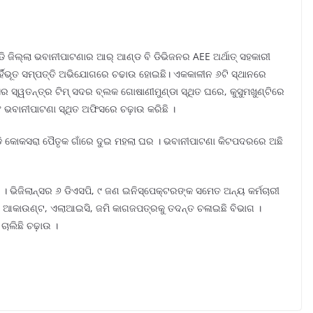
ଣ୍ଡି ଜିଲ୍ଲା ଭବାନୀପାଟଣାର ଆର୍ ଆଣ୍ଡ ବି ଡିଭିଜନର AEE ଅର୍ଥାତ୍ ସହକାରୀ
ବର୍ହିଭୂତ ସମ୍ପତ୍ତି ଅଭିଯୋଗରେ ଚଢାଉ ହୋଇଛି। ଏକକାଳୀନ ୬ଟି ସ୍ଥାନରେ
୍ସର ସ୍ୱତନ୍ତ୍ର ଟିମ୍ ସଦର ବ୍ଲକ ଗୋଷାଣୀମୁଣ୍ଡା ସ୍ଥିତ ଘରେ, କୁସୁମଖୁଣ୍ଟିରେ
ବଂ ଭବାନୀପାଟଣା ସ୍ଥିତ ଅଫିସରେ ଚଢ଼ାଉ କରିଛି ।
ଡି କୋକସରା ପୈତୃକ ଗାଁରେ ଦୁଇ ମହଲା ଘର । ଭବାନୀପାଟଣା କିଟପଦରରେ ଅଛି
। ଭିଜିଲାନ୍ସର ୬ ଡିଏସପି, ୯ ଜଣ ଇନିସ୍ପେକ୍ଟରଙ୍କ ସମେତ ଅନ୍ୟ କର୍ମଚାରୀ
ଙ୍କ ଆକାଉଣ୍ଟ, ଏଲାଆଇସି, ଜମି କାଗଜପତ୍ରକୁ ତଦନ୍ତ ଚଳାଇଛି ବିଭାଗ ।
ାଲିଛି ଚଢ଼ାଉ ।