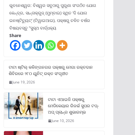
ଭୁବନେଶ୍ୱର: ବିଶ୍ୱର ସବୁଠାରୁ ପୁରୁଣା ସଂଗଠିତ ଯୋଗ
କେନ୍ଦ୍ର, ସାନ୍ତାକ୍ରୁଜ୍ (ମୁମ୍ବାଇ) ସ୍ଥିତ ‘ଦି ଯୋଗ
ଇନଷ୍ଟିଚ୍ୟୁଟ୍‌’ (ଟିୱାଇଆଇ), ପକ୍ଷରୁ ଚଳିତ ବର୍ଷର
ବିଷୟବସ୍ତୁ “ସୁସ୍ଥ ବାର୍ଦ୍ଧକ୍ୟ
Share
ଟାଟା ଷ୍ଟିଲ୍‌ କଳିଙ୍ଗନଗର ପକ୍ଷରୁ ମେଗା ରକ୍ତଦାନ
ଶିବିରରେ ୨୮୦ ୟୁନିଟ୍‌ ରକ୍ତ ସଂଗୃହୀତ
June 19, 2026
ଟାଟା ଏଆଇଜି ପକ୍ଷରୁ
ମେଡିକେୟାର ରିଜର୍ଭ ସୁପର ଟପ୍‌-
ଅପ୍ ପ୍ଲାନ୍‌ର ଶୁଭାରମ୍ଭ
June 10, 2026