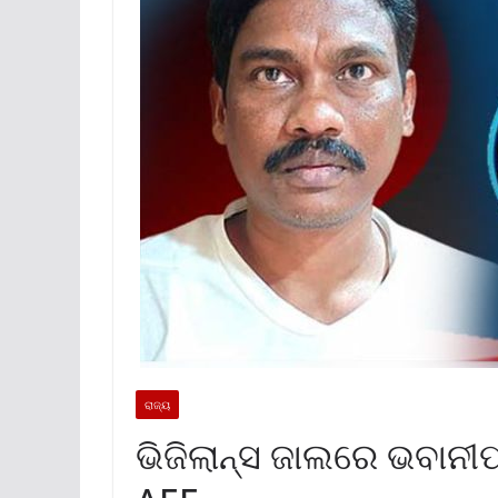
ରାଜ୍ୟ
ଭିଜିଲାନ୍ସ ଜାଲରେ ଭବାନୀ