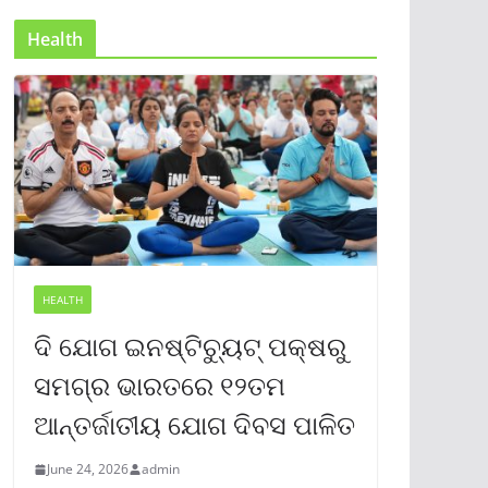
Health
HEALTH
ଦି ଯୋଗ ଇନଷ୍ଟିଚ୍ୟୁଟ୍ ପକ୍ଷରୁ
ସମଗ୍ର ଭାରତରେ ୧୨ତମ
ଆନ୍ତର୍ଜାତୀୟ ଯୋଗ ଦିବସ ପାଳିତ
June 24, 2026
admin