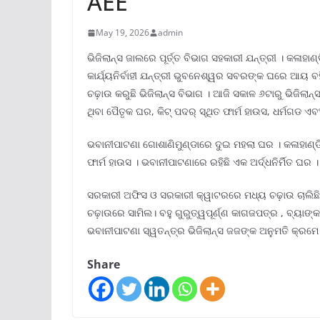
AEE
May 19, 2026
admin
ଭିଜିଲାନ୍ସ ଜାଲରେ ପୂର୍ତ୍ତ ବିଭାଗ ସହକାରୀ ଯନ୍ତ୍ରୀ । କଳାହା
କାର୍ଯ୍ୟନିର୍ବାହୀ ଯନ୍ତ୍ରୀ ଭୁବନେଶ୍ୱର ସବରଙ୍କ ଘରେ ଆୟ 
ଚଢ଼ାଉ କରୁଛି ଭିଜିଲାନ୍ସ ବିଭାଗ । ଆଜି ସକାଳ ୬ଟାରୁ ଭିଜିଲାନ
ଥିବା ପୈତୃକ ଘର, କିଟ୍ ପଦର୍ ସ୍ଥିତ ଫାର୍ମ ହାଉସ, ଧର୍ମଗଡ ଏ
ଭବାନୀପାଟଣା ଗୋଶାଣିମୁଣ୍ଡାରେ ଦୁଇ ମହଲା ଘର । କଳାହାଣ୍
ଫାର୍ମ ହାଉସ । ଭବାନୀପାଟଣାରେ ରହିଛି ଏକ ଅର୍ଦ୍ଧନିର୍ମିତ ଘର ।
ସରକାରୀ ଅଫିସ ଓ ସରକାରୀ କ୍ୱାଟରରେ ମଧ୍ୟ ଚଢ଼ାଉ ଚାଲିଛି 
ଚଢ଼ାଉରେ ସାମିଲ। ବହୁ ଗୁରୁତ୍ୱପୂର୍ଣ୍ଣ କାଗଜପତ୍ର , ବ୍ୟା
ଭବାନୀପାଟଣା ସ୍ୱତନ୍ତ୍ର ଭିଜିଲାନ୍ସ ଜଜଙ୍କ ଅନୁମତି କ୍ରମେ ଚ
Share