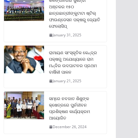
କଳିଙ୍ଗନଗର ସୁକିନ୍ଦା
ଅଞ୍ଚଳର ୧୫୦
ଛାତ୍ରଛାତ୍ରୀଙ୍କୁଟାଟା ଷ୍ଟିଲ୍
ଫାଉଣ୍ଡେସନ ପକ୍ଷରୁ ଜ୍ୟୋତି
ଫେଲୋସିପ୍‌
January 31, 2025
ରାମାୟଣ ସାଂସ୍କୃତିକ କେନ୍ଦ୍ର
ପକ୍ଷରୁ ଅଯୋଧ୍ୟାରେ ରାମ
ମନ୍ଦିର ଉଦଘାଟନର ପ୍ରଥମ
ବାର୍ଷିକୀ ପାଳନ
January 21, 2025
ସମ୍‌ରେ ନବଜାତ ଶିଶୁଙ୍କ
କ୍ଷେତ୍ରରେ ପୁର୍ନଜୀବନ
ପ୍ରଶିକ୍ଷଣ କାର୍ଯ୍ୟକ୍ରମ
ଆୟୋଜିତ
December 26, 2024