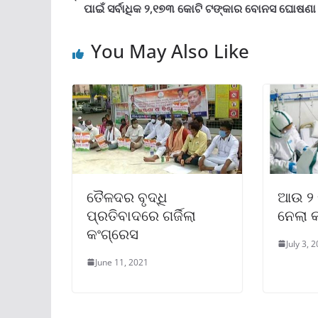
ପାଇଁ ସର୍ବାଧିକ ୨,୧୭୩ କୋଟି ଟଙ୍କାର ବୋନସ ଘୋଷଣା
You May Also Like
ତୈଳଦର ବୃଦ୍ଧି
ଆଉ ୨ 
ପ୍ରତିବାଦରେ ଗର୍ଜିଲା
ନେଲା 
କଂଗ୍ରେସ
July 3, 
June 11, 2021