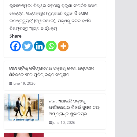
ଭୁବନେଶ୍ୱର: ବିଶ୍ୱର ସବୁଠାରୁ ପୁରୁଣା ସଂଗଠିତ ଯୋଗ
କେନ୍ଦ୍ର, ସାନ୍ତାକ୍ରୁଜ୍ (ମୁମ୍ବାଇ) ସ୍ଥିତ ‘ଦି ଯୋଗ
ଇନଷ୍ଟିଚ୍ୟୁଟ୍‌’ (ଟିୱାଇଆଇ), ପକ୍ଷରୁ ଚଳିତ ବର୍ଷର
ବିଷୟବସ୍ତୁ “ସୁସ୍ଥ ବାର୍ଦ୍ଧକ୍ୟ
Share
ଟାଟା ଷ୍ଟିଲ୍‌ କଳିଙ୍ଗନଗର ପକ୍ଷରୁ ମେଗା ରକ୍ତଦାନ
ଶିବିରରେ ୨୮୦ ୟୁନିଟ୍‌ ରକ୍ତ ସଂଗୃହୀତ
June 19, 2026
ଟାଟା ଏଆଇଜି ପକ୍ଷରୁ
ମେଡିକେୟାର ରିଜର୍ଭ ସୁପର ଟପ୍‌-
ଅପ୍ ପ୍ଲାନ୍‌ର ଶୁଭାରମ୍ଭ
June 10, 2026