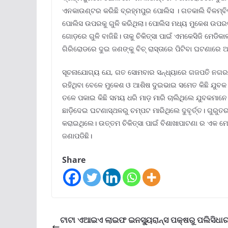
ଏନକାଉଣ୍ଟର କରିଛି ବ୍ରହ୍ମପୁର ପୋଲିସ । ଗତକାଲି ବିଳମ୍ବିତ 
ପୋଲିସ ଉପରକୁ ଗୁଳି କରିଥିଲା। ପୋଲିସ ମଧ୍ୟ ମୁକେଶ ଉପର
ଗୋଡ଼ରେ ଗୁଳି ବାଜିଛି। ତାକୁ ଚିକିତ୍ସା ପାଇଁ ଏମକେସିଜି ମେଡି
ଗିରିରୋଡରେ ଦୁଇ ଜଣଙ୍କୁ ବିଚ୍ ରାସ୍ତାରେ ପିଟିବା ଘଟଣାର
ସୂଚନାଯୋଗ୍ୟ ଯେ, ଗତ ସୋମବାର ସନ୍ଧ୍ୟାରେ ଗଜପତି ନଗର ବାସ
ରହିଥିବା ବେଳେ ମୁକେଶ ଓ ଆଶିଷ ଦୁଇଭାଇ ସମେତ କିଛି ଯୁବକ 
ତଳେ ପକାଇ କିଛି ସମୟ ଧରି ମାଡ଼ ମାରି ଚାଲିଥିଲେ ଯୁବକମାନେ
ଛାଡ଼ିଦେଇ ଘଟଣାସ୍ଥଳରୁ ଚମ୍ପଟ ମାରିଥିଲେ ଦୁବୃର୍ତ୍ତ। ଗୁରୁତ
କରାଇଥିଲେ। ଉତ୍ତମ ଚିକିତ୍ସା ପାଇଁ ବିଶାଖାପାଟଣା ର ଏକ ମେଡ଼
ଜଣାପଡିଛି।
Share
ଟାଟା ଏଆଇଏ ଲାଇଫ ଇନସ୍ୟୁରାନ୍ସ ପକ୍ଷରୁ ପଲିସିଧା