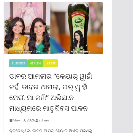
BUSINESS
HEALTH
LATEST
ଡାବର ଆମଲାର “କେୟାର୍ ୱାହାଁ
ଜହାଁ ଡାବର ଆମଲା, ଘର୍ ୱାହାଁ
ମେରୀ ମାଁ ଜହାଁ” ଅଭିଯାନ
ମାଧ୍ୟମରେ ମାତୃଦିବସ ପାଳନ
May 13, 2026
admin
ଭୁବନେଶ୍ୱର: ଡାବର ଆମଲା ହେୟାର ଅଏଲ୍ ପକ୍ଷରୁ