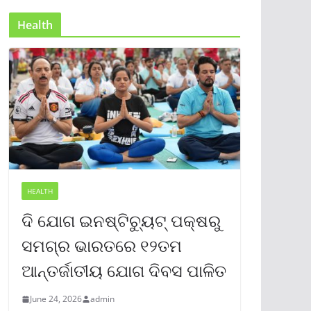
Health
HEALTH
ଦି ଯୋଗ ଇନଷ୍ଟିଚ୍ୟୁଟ୍ ପକ୍ଷରୁ
ସମଗ୍ର ଭାରତରେ ୧୨ତମ
ଆନ୍ତର୍ଜାତୀୟ ଯୋଗ ଦିବସ ପାଳିତ
June 24, 2026
admin