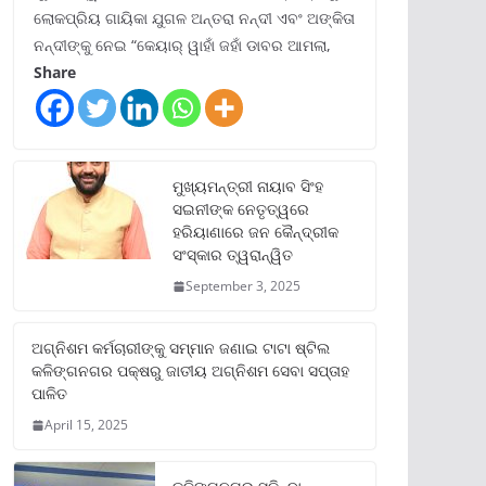
ଲୋକପ୍ରିୟ ଗାୟିକା ଯୁଗଳ ଅନ୍ତରା ନନ୍ଦୀ ଏବଂ ଅଙ୍କିତା
ନନ୍ଦୀଙ୍କୁ ନେଇ “କେୟାର୍ ୱାହାଁ ଜହାଁ ଡାବର ଆମଲା,
Share
ମୁଖ୍ୟମନ୍ତ୍ରୀ ନାୟାବ ସିଂହ
ସଇନୀଙ୍କ ନେତୃତ୍ୱରେ
ହରିୟାଣାରେ ଜନ କୈନ୍ଦ୍ରୀକ
ସଂସ୍କାର ତ୍ୱରାନ୍ୱିତ
September 3, 2025
ଅଗ୍ନିଶମ କର୍ମଚାରୀଙ୍କୁ ସମ୍ମାନ ଜଣାଇ ଟାଟା ଷ୍ଟିଲ
କଳିଙ୍ଗନଗର ପକ୍ଷରୁ ଜାତୀୟ ଅଗ୍ନିଶମ ସେବା ସପ୍ତାହ
ପାଳିତ
April 15, 2025