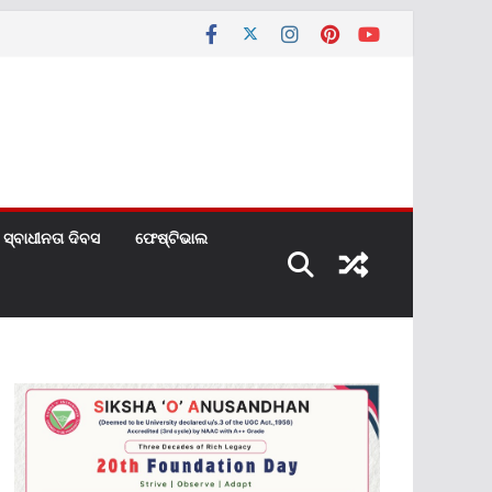
ସ୍ବାଧୀନତା ଦିବସ
ଫେଷ୍ଟିଭାଲ