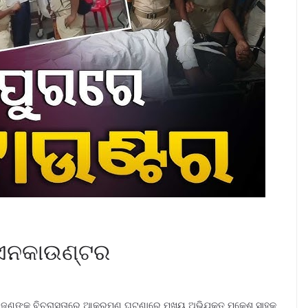
 ଏନକାଉଣ୍ଟର
ଙ୍କୁ ବିଚରାସ୍ତାରେ ଆକ୍ରମଣ ଘଟଣାରେ ମୁଖ୍ୟ ଅଭିଯୁକ୍ତ ମୁକେଶ ସାହୁକୁ