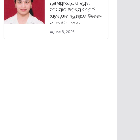
ମୁଖ ସ୍ୱାସ୍ଥ୍ୟ ଓ ତ୍ୱଚା
ସମସ୍ୟାର ଅଦୃଶ୍ୟ ସମ୍ପର୍କ
:ପ୍ରଖ୍ୟାତ ସ୍ୱାସ୍ଥ୍ୟ ବିଶେଷଜ୍ଞ
ଡା. ସୋନିଆ ଦତ୍ତ
June 8, 2026