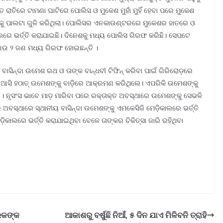
ରାତିରେ ଟାମଣା ଘାଟିରେ ପୋଲିସ ଓ ମୁକେଶ ମୁହାଁ ମୁହିଁ ହେବା ପରେ ମୁକେଶ
କୁ ପାଲଟା ଗୁଳି କରିଥିଲା। ପୋଲିସର ଏନକାଉଣ୍ଟରରେ ମୁକେଶର ହାତରେ ଓ
କାଲରେ ଭର୍ତ୍ତି କରାଯାଇଛି। ଦିନେଶକୁ ମଧ୍ୟ ପୋଲିସ ଗିରଫ କରିଛି। ସେପଟେ
େ ଆଉ ୨ ଜଣ ମଧ୍ୟ ଗିରଫ ହୋଇଛନ୍ତି ।
ିନ୍ଦା ଉମେଶ ରଥ ଓ ତାଙ୍କ ବାନ୍ଧବୀ ଟିଫିନ୍‌ କରିବା ପାଇଁ ଗିରିରୋଡ଼ରେ
ଆସି ହଠାତ୍‌ ଉମେଶଙ୍କୁ ବାଡ଼ିରେ ଆକ୍ରମଣ କରିଥିଲେ। ଏପରିକି ଉମେଶଙ୍କୁ
 । ନୃସଂସ ଭାବେ ମାଡ଼ ମାରିବା ପରେ ରକ୍ତାକ୍ତ ଅବସ୍ଥାରେ ଉମେଶଙ୍କୁ ସେଭଳି
ର ଅବସ୍ଥାରେ ସ୍ଥାନୀୟ ବାସିନ୍ଦା ଉମେଶଙ୍କୁ ଏମକେସିଜି ମେଡ଼ିକାଲରେ ଭର୍ତ୍ତି
ିକାଲରେ ଭର୍ତ୍ତି କରାଯାଇଥିବା ବେଳେ ତାଙ୍କର ଚିକିତ୍ସା ଜାରି ରହିଥିବା
ରକଙ୍କ
ଆକାଶରୁ ବର୍ଷୁଛି ନିଆଁ, ୫ ଦିନ ଯାଏ ମିଳିବନି ତ୍ରାହି