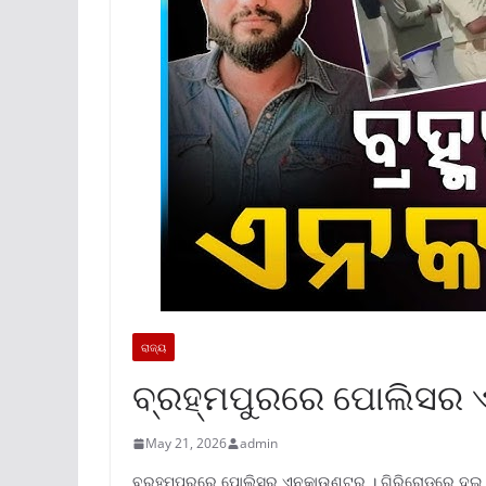
ରାଜ୍ୟ
ବ୍ରହ୍ମପୁରରେ ପୋଲିସର
May 21, 2026
admin
ବ୍ରହ୍ମପୁରରେ ପୋଲିସର ଏନକାଉଣ୍ଟର । ଗିରିରୋଡରେ ଦୁଇ ଜଣ