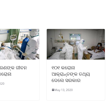
ଜଣଙ୍କ ଜୀବନ
୧୦୧ କରୋନା
କରୋନା
ଆକ୍ରାନ୍ତଙ୍କ ତଥ୍ୟ
ଦେଲେ ସରକାର
2020
May 13, 2020