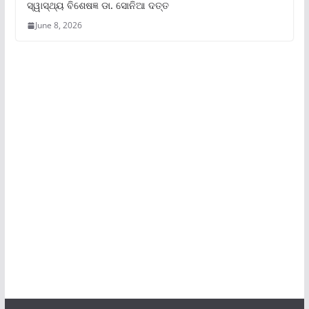
ସ୍ୱାସ୍ଥ୍ୟ ବିଶେଷଜ୍ଞ ଡା. ସୋନିଆ ଦତ୍ତ
June 8, 2026