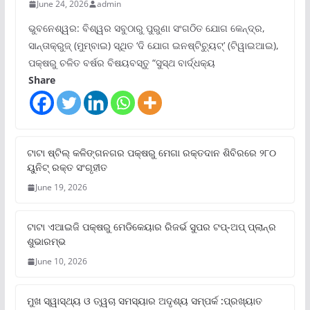
June 24, 2026
admin
ଭୁବନେଶ୍ୱର: ବିଶ୍ୱର ସବୁଠାରୁ ପୁରୁଣା ସଂଗଠିତ ଯୋଗ କେନ୍ଦ୍ର,
ସାନ୍ତାକ୍ରୁଜ୍ (ମୁମ୍ବାଇ) ସ୍ଥିତ ‘ଦି ଯୋଗ ଇନଷ୍ଟିଚ୍ୟୁଟ୍‌’ (ଟିୱାଇଆଇ),
ପକ୍ଷରୁ ଚଳିତ ବର୍ଷର ବିଷୟବସ୍ତୁ “ସୁସ୍ଥ ବାର୍ଦ୍ଧକ୍ୟ
Share
ଟାଟା ଷ୍ଟିଲ୍‌ କଳିଙ୍ଗନଗର ପକ୍ଷରୁ ମେଗା ରକ୍ତଦାନ ଶିବିରରେ ୨୮୦
ୟୁନିଟ୍‌ ରକ୍ତ ସଂଗୃହୀତ
June 19, 2026
ଟାଟା ଏଆଇଜି ପକ୍ଷରୁ ମେଡିକେୟାର ରିଜର୍ଭ ସୁପର ଟପ୍‌-ଅପ୍ ପ୍ଲାନ୍‌ର
ଶୁଭାରମ୍ଭ
June 10, 2026
ମୁଖ ସ୍ୱାସ୍ଥ୍ୟ ଓ ତ୍ୱଚା ସମସ୍ୟାର ଅଦୃଶ୍ୟ ସମ୍ପର୍କ :ପ୍ରଖ୍ୟାତ