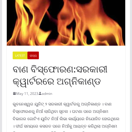
LATEST
ରାଜ୍ୟ
ବାଣ ବିସ୍ଫୋରଣ:ସରକାରୀ
କ୍ୱାର୍ଟରରେ ଅଗ୍ନିକାଣ୍ଡ
May 11, 2023
admin
ଭୁବନେଶ୍ୱର ୟୁନିଟ୍ ୨ ସରକାରୀ କ୍ୱାର୍ଟରରୁ ଅଗ୍ନିକାଣ୍ଡ । ବାଣ
ବିସ୍ଫୋରଣରୁ ନିଆଁ ଲାଗିଥିବା ସୂଚନା । ଘଟଣା ପରେ ଅଗ୍ନିଶମ
ବିଭାଗର ଗୋଟିଏ ୟୁନିଟ ନିଆଁ ଲିଭା କାର୍ୟ୍ୟରେ ନିଯୋଜିତ ହୋଇଥିଲେ
। ଦୀର୍ଘ ସମୟରେ କସରତ ପରେ ନିଆଁକୁ ଆୟତ୍ତ କରିଥିଲା ଅଗ୍ନିଶମ