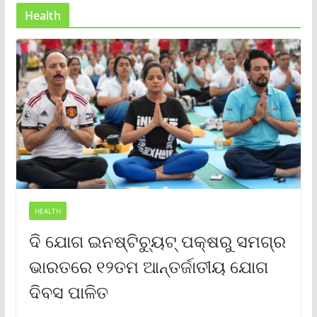
Health
HEALTH
ଦି ଯୋଗ ଇନଷ୍ଟିଚ୍ୟୁଟ୍ ପକ୍ଷରୁ ସମଗ୍ର
ଭାରତରେ ୧୨ତମ ଆନ୍ତର୍ଜାତୀୟ ଯୋଗ
ଦିବସ ପାଳିତ