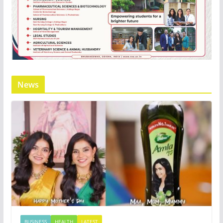
News
BUSINESS
HEALTH
LATEST