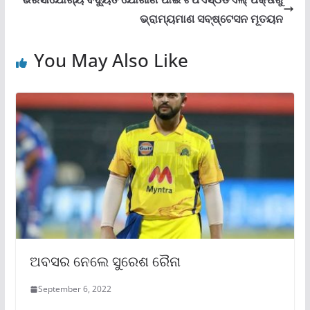
ଭ୍ରାମ୍ୟମାଣ ସବ୍‌ଷ୍ଟେସନ ମୂତୟନ
You May Also Like
ଅବସର ନେଲେ ସୁରେଶ ରୈନା
September 6, 2022