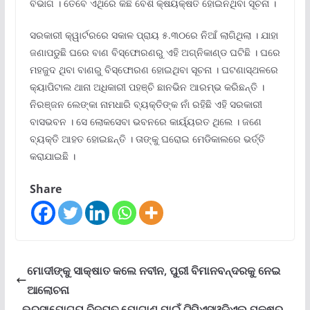
ବିଭାଗ । ତେବେ ଏଥିରେ କିଛି ବେଶି କ୍ଷୟକ୍ଷତି ହୋଇନଥିବା ସୂଚନା ।
ସରକାରୀ କ୍ୱାର୍ଟରରେ ସକାଳ ପ୍ରାୟ ୫.୩୦ରେ ନିଆଁ ଲାଗିଥିଲା । ଯାହା
ଜଣାପଡୁଛି ଘରେ ବାଣ ବିସ୍ଫୋରଣରୁ ଏହି ଅଗ୍ନିକାଣ୍ଡ ଘଟିଛି । ଘରେ
ମହଜୁଦ ଥିବା ବାଣରୁ ବିସ୍ଫୋରଣ ହୋଇଥିବା ସୂଚନା । ଘଟଣାସ୍ଥଳରେ
କ୍ୟାପିଟାଲ ଥାନା ଅଧିକାରୀ ପହଞ୍ଚି ଛାନଭିନ ଆରମ୍ଭ କରିଛନ୍ତି ।
ନିରଞ୍ଜନ ଲେଙ୍କା ନାମଧାରି ବ୍ୟକ୍ତିଙ୍କ ନାଁ ରହିଛି ଏହି ସରକାରୀ
ବାସଭବନ । ସେ ଲୋକସେବା ଭବନରେ କାର୍ୟ୍ୟରତ ଥିଲେ । ଜଣେ
ବ୍ୟକ୍ତି ଆହତ ହୋଇଛନ୍ତି । ତାଙ୍କୁ ଘରୋଇ ମେଡିକାଲରେ ଭର୍ତ୍ତି
କରାଯାଇଛି ।
Share
ମୋଦୀଙ୍କୁ ସାକ୍ଷାତ କଲେ ନବୀନ, ପୁରୀ ବିମାନବନ୍ଦରକୁ ନେଇ
ଆଲୋଚନା
ଭରସାଯୋଗ୍ୟ ବିଦ୍ୟୁତ ଯୋଗାଣ ପାଇଁ ଟିପିଏସ୍‌ଓଡିଏଲ୍ ପକ୍ଷରୁ