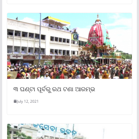
୩ ଘଣ୍ଟା ପୂର୍ବରୁ ରଥ ଟଣା ଆରମ୍ଭ
July 12, 2021