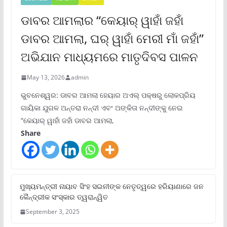
ଡାବର ଆମଲାର “କେୟାର୍ ୱାହାଁ ଜହାଁ
ଡାବର ଆମଲା, ଘର୍ ୱାହାଁ ମେରୀ ମାଁ ଜହାଁ”
ଅଭିଯାନ ମାଧ୍ୟମରେ ମାତୃଦିବସ ପାଳନ
May 13, 2026
admin
ଭୁବନେଶ୍ୱର: ଡାବର ଆମଲା ହେୟାର ଅଏଲ୍ ପକ୍ଷରୁ ଲୋକପ୍ରିୟ
ଗାୟିକା ଯୁଗଳ ଅନ୍ତରା ନନ୍ଦୀ ଏବଂ ଅଙ୍କିତା ନନ୍ଦୀଙ୍କୁ ନେଇ
“କେୟାର୍ ୱାହାଁ ଜହାଁ ଡାବର ଆମଲା,
Share
ମୁଖ୍ୟମନ୍ତ୍ରୀ ନାୟାବ ସିଂହ ସଇନୀଙ୍କ ନେତୃତ୍ୱରେ ହରିୟାଣାରେ ଜନ
କୈନ୍ଦ୍ରୀକ ସଂସ୍କାର ତ୍ୱରାନ୍ୱିତ
September 3, 2025