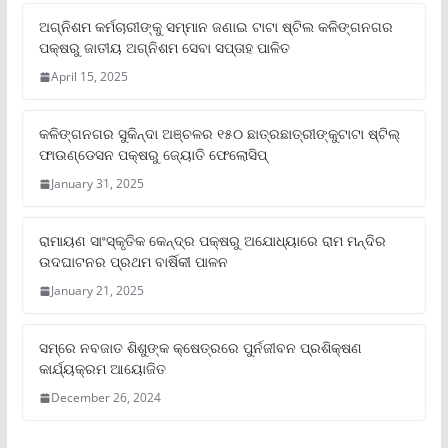
ଅଗ୍ନିଶମ କର୍ମଚାରୀଙ୍କୁ ସମ୍ମାନ ଜଣାଇ ଟାଟା ଷ୍ଟିଲ କଳିଙ୍ଗନଗର
ପକ୍ଷରୁ ଜାତୀୟ ଅଗ୍ନିଶମ ସେବା ସପ୍ତାହ ପାଳିତ
April 15, 2025
କଳିଙ୍ଗନଗର ସୁକିନ୍ଦା ଅଞ୍ଚଳର ୧୫୦ ଛାତ୍ରଛାତ୍ରୀଙ୍କୁଟାଟା ଷ୍ଟିଲ୍
ଫାଉଣ୍ଡେସନ ପକ୍ଷରୁ ଜ୍ୟୋତି ଫେଲୋସିପ୍‌
January 31, 2025
ରାମାୟଣ ସାଂସ୍କୃତିକ କେନ୍ଦ୍ର ପକ୍ଷରୁ ଅଯୋଧ୍ୟାରେ ରାମ ମନ୍ଦିର
ଉଦଘାଟନର ପ୍ରଥମ ବାର୍ଷିକୀ ପାଳନ
January 21, 2025
ସମ୍‌ରେ ନବଜାତ ଶିଶୁଙ୍କ କ୍ଷେତ୍ରରେ ପୁର୍ନଜୀବନ ପ୍ରଶିକ୍ଷଣ
କାର୍ଯ୍ୟକ୍ରମ ଆୟୋଜିତ
December 26, 2024