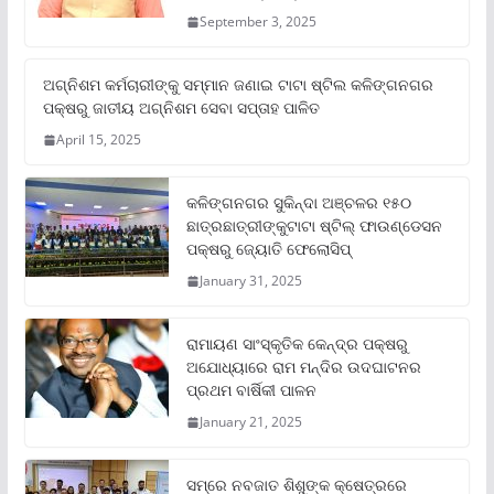
September 3, 2025
ଅଗ୍ନିଶମ କର୍ମଚାରୀଙ୍କୁ ସମ୍ମାନ ଜଣାଇ ଟାଟା ଷ୍ଟିଲ କଳିଙ୍ଗନଗର
ପକ୍ଷରୁ ଜାତୀୟ ଅଗ୍ନିଶମ ସେବା ସପ୍ତାହ ପାଳିତ
April 15, 2025
କଳିଙ୍ଗନଗର ସୁକିନ୍ଦା ଅଞ୍ଚଳର ୧୫୦
ଛାତ୍ରଛାତ୍ରୀଙ୍କୁଟାଟା ଷ୍ଟିଲ୍ ଫାଉଣ୍ଡେସନ
ପକ୍ଷରୁ ଜ୍ୟୋତି ଫେଲୋସିପ୍‌
January 31, 2025
ରାମାୟଣ ସାଂସ୍କୃତିକ କେନ୍ଦ୍ର ପକ୍ଷରୁ
ଅଯୋଧ୍ୟାରେ ରାମ ମନ୍ଦିର ଉଦଘାଟନର
ପ୍ରଥମ ବାର୍ଷିକୀ ପାଳନ
January 21, 2025
ସମ୍‌ରେ ନବଜାତ ଶିଶୁଙ୍କ କ୍ଷେତ୍ରରେ