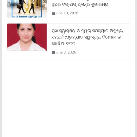
ସୁପର ଟପ୍‌-ଅପ୍ ପ୍ଲାନ୍‌ର ଶୁଭାରମ୍ଭ
June 10, 2026
ମୁଖ ସ୍ୱାସ୍ଥ୍ୟ ଓ ତ୍ୱଚା ସମସ୍ୟାର ଅଦୃଶ୍ୟ
ସମ୍ପର୍କ :ପ୍ରଖ୍ୟାତ ସ୍ୱାସ୍ଥ୍ୟ ବିଶେଷଜ୍ଞ ଡା.
ସୋନିଆ ଦତ୍ତ
June 8, 2026