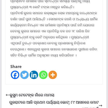
ପ୍ରସ୍ତାବିତ ଧର୍ମଶାଳା ପାଇଁ ସ୍ବତନ୍ତ୍ର ସମସ୍ୟା ପାଣ୍ଠିରୁ ମଧ୍ୟ
ମୁଖ୍ୟମନ୍ତ୍ରୀ ୩ କୋଟି ଟଙ୍କା ମଞ୍ଜୁର କରିଛନ୍ତି।
ପ୍ରତିବର୍ଷ କୁଲତା ସମାଜର ଲକ୍ଷାଧିକ ଲୋକ ମହାପ୍ରଭୁ ଜଗନ୍ନାଥଙ୍କ
ଦର୍ଶନ ପାଇଁ ପୁରୀ ଆସିଥାନ୍ତି । ସେମାନଙ୍କ ରହଣି ଓ ଅନ୍ୟାନ୍ୟ ଧାର୍ମିକ
କାର୍ଯ୍ୟକ୍ରମ ନିମନ୍ତେ ଏକ ଧର୍ମଶାଳା ପ୍ରତିଷ୍ଠା ପାଇଁ ଜମି ଯୋଗାଇ
ଦେବାକୁ କୁଲତା ସମାଜର ଏକ ପ୍ରତିନିଧି ଦଳ ଗତ ୨୮ ତାରିଖ ଦିନ
ମୁଖ୍ୟମନ୍ତ୍ରୀ ଙ୍କୁ ଭେଟି ଅନୁରୋଧ କରିଥିଲେ । ମୁଖ୍ୟମନ୍ତ୍ରୀ
ଏଥିପାଇଁ ତୁରନ୍ତ ପଦକ୍ଷେପ ନେବାକୁ ପ୍ରଶାସନକୁ ନିର୍ଦ୍ଦେଶ
ଦେଇଥିଲେ। ଏହାଦ୍ୱାରା କୁଲତା ସମାଜର ଜନସାଧାରଣ ପୁରୀରେ ରହିବା
ସହିତ ବିଭିନ୍ନ ଧାର୍ମିକ ଅନୁଷ୍ଠାନ ମଧ୍ୟ କରିପାରିବେ ।
Share
କୁସୁମ ଟେଟେଙ୍କ ନାଁରେ ମାମଲା
ଗୁଜରାଟରେ ଆଜି ପ୍ରଥମ ପର୍ଯ୍ୟାୟ ଭୋଟ୍‌: ୮୯ ଆସନରେ ମୋଟ