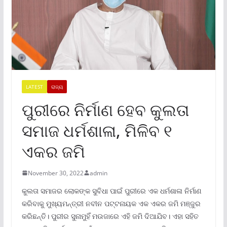
LATEST
ରାଜ୍ୟ
ପୁରୀରେ ନିର୍ମାଣ ହେବ କୁଲତା
ସମାଜ ଧର୍ମଶାଳା, ମିଳିବ ୧
ଏକର ଜମି
November 30, 2022
admin
କୁଲତା ସମାଜର ଲୋକଙ୍କ ସୁବିଧା ପାଇଁ ପୁରୀରେ ଏକ ଧର୍ମଶାଳା ନିର୍ମାଣ
କରିବାକୁ ମୁଖ୍ୟମନ୍ତ୍ରୀ ନବୀନ ପଟ୍ଟନାୟକ ଏକ ଏକର ଜମି ମଞ୍ଜୁର
କରିଛନ୍ତି। ପୁରୀର ସୁନାମୁହିଁ ମଉଜାରେ ଏହି ଜମି ଦିଆଯିବ। ଏହା ସହିତ