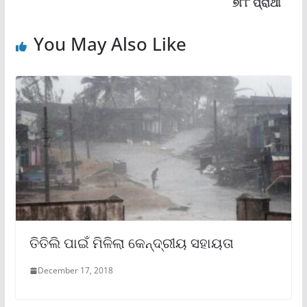
୭୮୮ ପ୍ରାର୍ଥୀ
You May Also Like
ତିତିଲି ପାଇଁ ମିଳିଲା କେନ୍ଦ୍ରୀୟ ସହାୟତା
December 17, 2018