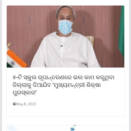
୫-ଟି ସ୍କୁଲ ରୂପାନ୍ତରଣରେ ଭଲ କାମ କରୁଥିବା
ଜିଲ୍ଲାକୁ ଦିଆଯିବ ‘ମୁଖ୍ୟମନ୍ତ୍ରୀ ଶିକ୍ଷା
ପୁରସ୍କାର’
May 8, 2023