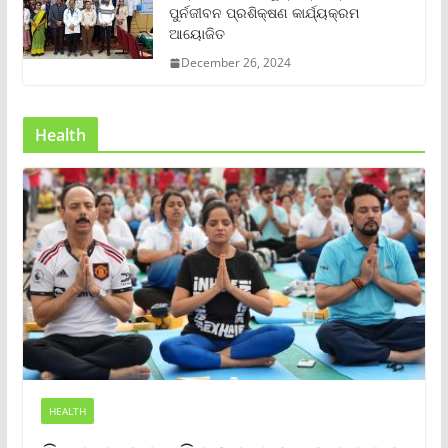
ପୁର୍ନଜୀବନ ପ୍ରଶିକ୍ଷଣ କାର୍ଯ୍ୟକ୍ରମ
ଆୟୋଜିତ
December 26, 2024
Health
HEALTH