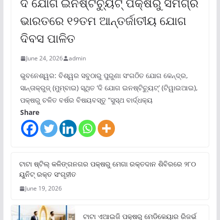
ଦି ଯୋଗ ଇନଷ୍ଟିଚ୍ୟୁଟ୍ ପକ୍ଷରୁ ସମଗ୍ର
ଭାରତରେ ୧୨ତମ ଆନ୍ତର୍ଜାତୀୟ ଯୋଗ
ଦିବସ ପାଳିତ
June 24, 2026
admin
ଭୁବନେଶ୍ୱର: ବିଶ୍ୱର ସବୁଠାରୁ ପୁରୁଣା ସଂଗଠିତ ଯୋଗ କେନ୍ଦ୍ର,
ସାନ୍ତାକ୍ରୁଜ୍ (ମୁମ୍ବାଇ) ସ୍ଥିତ ‘ଦି ଯୋଗ ଇନଷ୍ଟିଚ୍ୟୁଟ୍‌’ (ଟିୱାଇଆଇ),
ପକ୍ଷରୁ ଚଳିତ ବର୍ଷର ବିଷୟବସ୍ତୁ “ସୁସ୍ଥ ବାର୍ଦ୍ଧକ୍ୟ
Share
ଟାଟା ଷ୍ଟିଲ୍‌ କଳିଙ୍ଗନଗର ପକ୍ଷରୁ ମେଗା ରକ୍ତଦାନ ଶିବିରରେ ୨୮୦
ୟୁନିଟ୍‌ ରକ୍ତ ସଂଗୃହୀତ
June 19, 2026
ଟାଟା ଏଆଇଜି ପକ୍ଷରୁ ମେଡିକେୟାର ରିଜର୍ଭ