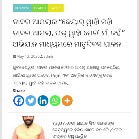
BUSINESS
HEALTH
LATEST
ଡାବର ଆମଲାର “କେୟାର୍ ୱାହାଁ ଜହାଁ
ଡାବର ଆମଲା, ଘର୍ ୱାହାଁ ମେରୀ ମାଁ ଜହାଁ”
ଅଭିଯାନ ମାଧ୍ୟମରେ ମାତୃଦିବସ ପାଳନ
May 13, 2026
admin
ଭୁବନେଶ୍ୱର: ଡାବର ଆମଲା ହେୟାର ଅଏଲ୍ ପକ୍ଷରୁ ଲୋକପ୍ରିୟ
ଗାୟିକା ଯୁଗଳ ଅନ୍ତରା ନନ୍ଦୀ ଏବଂ ଅଙ୍କିତା ନନ୍ଦୀଙ୍କୁ ନେଇ
“କେୟାର୍ ୱାହାଁ ଜହାଁ ଡାବର ଆମଲା,
Share
ମୁଖ୍ୟମନ୍ତ୍ରୀ ନାୟାବ ସିଂହ ସଇନୀଙ୍କ
ନେତୃତ୍ୱରେ ହରିୟାଣାରେ ଜନ କୈନ୍ଦ୍ରୀକ
ସଂସ୍କାର ତ୍ୱରାନ୍ୱିତ