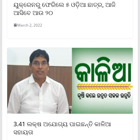
ୟୁକ୍ରେନରୁ ଫେରିଲେ ୫ ଓଡ଼ିଆ ଛାତ୍ର, ଆଜି
ଆସିବେ ଆଉ ୨୦
March 2, 2022
3.41 ଲକ୍ଷ ଅଯୋଗ୍ୟ ପାଇଛନ୍ତି କାଳିଆ
ସହାୟତା