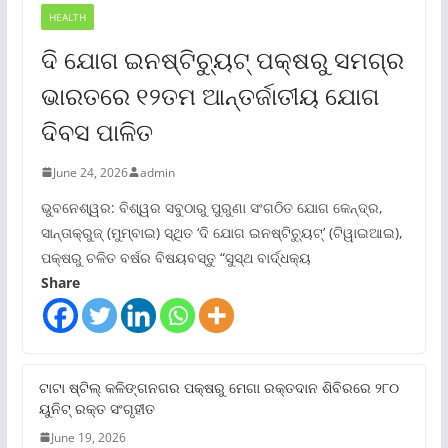
HEALTH
ଦି ଯୋଗ ଇନଷ୍ଟିଚ୍ୟୁଟ୍ ପକ୍ଷରୁ ସମଗ୍ର
ଭାରତରେ ୧୨ତମ ଆନ୍ତର୍ଜାତୀୟ ଯୋଗ
ଦିବସ ପାଳିତ
June 24, 2026
admin
ଭୁବନେଶ୍ୱର: ବିଶ୍ୱର ସବୁଠାରୁ ପୁରୁଣା ସଂଗଠିତ ଯୋଗ କେନ୍ଦ୍ର,
ସାନ୍ତାକ୍ରୁଜ୍ (ମୁମ୍ବାଇ) ସ୍ଥିତ ‘ଦି ଯୋଗ ଇନଷ୍ଟିଚ୍ୟୁଟ୍‌’ (ଟିୱାଇଆଇ),
ପକ୍ଷରୁ ଚଳିତ ବର୍ଷର ବିଷୟବସ୍ତୁ “ସୁସ୍ଥ ବାର୍ଦ୍ଧକ୍ୟ
Share
ଟାଟା ଷ୍ଟିଲ୍‌ କଳିଙ୍ଗନଗର ପକ୍ଷରୁ ମେଗା ରକ୍ତଦାନ ଶିବିରରେ ୨୮୦
ୟୁନିଟ୍‌ ରକ୍ତ ସଂଗୃହୀତ
June 19, 2026