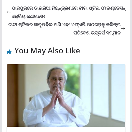
ଯାଜପୁରରେ ଡାଇରିଆ ନିୟନ୍ତ୍ରଣରେ ଟାଟା ଷ୍ଟିଲ ଫାଉଣ୍ଡେସନ୍
ସକ୍ରିୟ ଯୋଗଦାନ
ଟାଟା ଷ୍ଟିଲର ସାରୁଅବିଲ ଖଣି ଏବଂ ଏଫ୍‌ଏପି ଆଠଗଡ଼କୁ କଳିଙ୍ଗ
ପରିବେଶ ଉତ୍କର୍ଷ ସମ୍ମାନ
You May Also Like