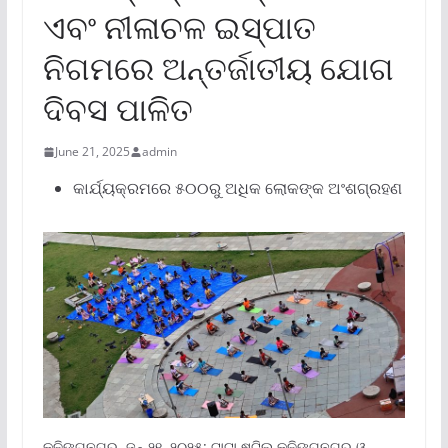
ଏବଂ ନୀଳାଚଳ ଇସ୍ପାତ
ନିଗମରେ ଅନ୍ତର୍ଜାତୀୟ ଯୋଗ
ଦିବସ ପାଳିତ
June 21, 2025
admin
କାର୍ଯ୍ୟକ୍ରମରେ ୫୦୦ରୁ ଅଧିକ ଲୋକଙ୍କ ଅଂଶଗ୍ରହଣ
କଳିଙ୍ଗନଗର, ଜୁନ୍ ୨୧, ୨୦୨୫: ଟାଟା ଷ୍ଟିଲ୍ କଳିଙ୍ଗନଗର ଓ