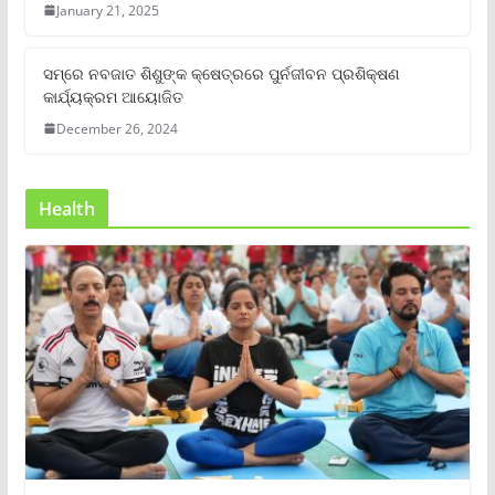
January 21, 2025
ସମ୍‌ରେ ନବଜାତ ଶିଶୁଙ୍କ କ୍ଷେତ୍ରରେ ପୁର୍ନଜୀବନ ପ୍ରଶିକ୍ଷଣ
କାର୍ଯ୍ୟକ୍ରମ ଆୟୋଜିତ
December 26, 2024
Health