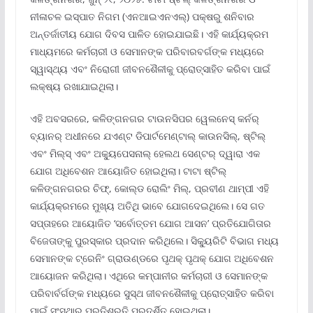
ନୀଳାଚଳ ଇସ୍ପାତ ନିଗମ (ଏନଆଇଏନଏଲ୍‌) ପକ୍ଷରୁ ଶନିବାର
ଅନ୍ତର୍ଜାତୀୟ ଯୋଗ ଦିବସ ପାଳିତ ହୋଇଯାଇଛି। ଏହି କାର୍ଯ୍ୟକ୍ରମ
ମାଧ୍ୟମରେ କର୍ମଚାରୀ ଓ ସେମାନଙ୍କ ପରିବାରବର୍ଗଙ୍କ ମଧ୍ୟରେ
ସ୍ୱାସ୍ଥ୍ୟ ଏବଂ ନିରୋଗୀ ଜୀବନଶୈଳୀକୁ ପ୍ରୋତ୍ସାହିତ କରିବା ପାଇଁ
ଲକ୍ଷ୍ୟ ରଖାଯାଇଥିଲା।
ଏହି ଅବସରରେ, କଳିଙ୍ଗନଗର ଟାଉନସିପର ୱେଲନେସ୍ କର୍ନର୍
ବ୍ୟାନର୍ ଅଧୀନରେ ଯଏଣ୍ଟ ଡିପାର୍ଟମେଣ୍ଟାଲ୍ କାଉନସିଲ୍‌, ଷ୍ଟିଲ୍
ଏବଂ ମିଲ୍ସ୍ ଏବଂ ଅକ୍ୟୁପେସନାଲ୍ ହେଲଥ ସେଣ୍ଟର୍ ଦ୍ୱାରା ଏକ
ଯୋଗ ଅଧିବେଶନ ଆୟୋଜିତ ହୋଇଥିଲା। ଟାଟା ଷ୍ଟିଲ୍
କଳିଙ୍ଗନଗରର ଚିଫ୍‌, କୋଲ୍ଡ ରୋଲିଂ ମିଲ୍‌, ପ୍ରବୀଣ ଥାମ୍ପୀ ଏହି
କାର୍ଯ୍ୟକ୍ରମରେ ମୁଖ୍ୟ ଅତିଥି ଭାବେ ଯୋଗଦେଇଥିଲେ। ସେ ଗତ
ସପ୍ତାହରେ ଆୟୋଜିତ ‘ସର୍ବୋତ୍ତମ ଯୋଗ ଆସନ’ ପ୍ରତିଯୋଗିତାର
ବିଜେତାଙ୍କୁ ପୁରସ୍କାର ପ୍ରଦାନ କରିଥିଲେ। ସିକ୍ୟୁରିଟି ବିଭାଗ ମଧ୍ୟ
ସେମାନଙ୍କ ଟ୍ରେନିଂ ଗ୍ରାଉଣ୍ଡରେ ପୃଥକ୍ ପୃଥକ୍ ଯୋଗ ଅଧିବେଶନ
ଆୟୋଜନ କରିଥିଲା। ଏଥିରେ କମ୍ପାନୀର କର୍ମଚାରୀ ଓ ସେମାନଙ୍କ
ପରିବାର୍ବର୍ଗଙ୍କ ମଧ୍ୟରେ ସୁସ୍ଥ ଜୀବନଶୈଳୀକୁ ପ୍ରୋତ୍ସାହିତ କରିବା
ପାଇଁ ସଂସ୍ଥାର ପ୍ରତିଶ୍ରୁତି ପ୍ରଦର୍ଶିତ ହୋଇଥିଲା।