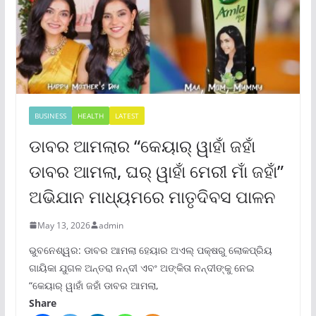
BUSINESS
HEALTH
LATEST
ଡାବର ଆମଲାର “କେୟାର୍ ୱାହାଁ ଜହାଁ
ଡାବର ଆମଲା, ଘର୍ ୱାହାଁ ମେରୀ ମାଁ ଜହାଁ”
ଅଭିଯାନ ମାଧ୍ୟମରେ ମାତୃଦିବସ ପାଳନ
May 13, 2026
admin
ଭୁବନେଶ୍ୱର: ଡାବର ଆମଲା ହେୟାର ଅଏଲ୍ ପକ୍ଷରୁ ଲୋକପ୍ରିୟ
ଗାୟିକା ଯୁଗଳ ଅନ୍ତରା ନନ୍ଦୀ ଏବଂ ଅଙ୍କିତା ନନ୍ଦୀଙ୍କୁ ନେଇ
“କେୟାର୍ ୱାହାଁ ଜହାଁ ଡାବର ଆମଲା,
Share