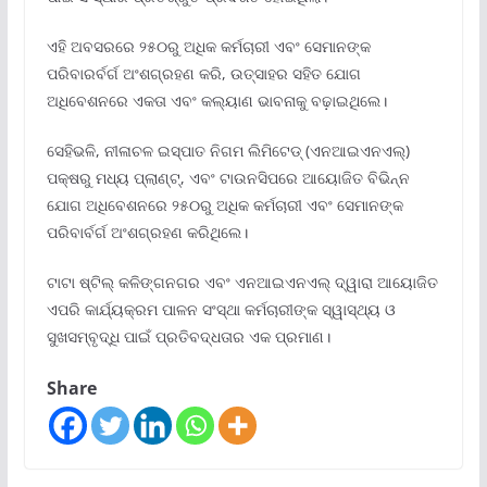
ଏହି ଅବସରରେ ୨୫୦ରୁ ଅଧିକ କର୍ମଚାରୀ ଏବଂ ସେମାନଙ୍କ
ପରିବାରର୍ବର୍ଗ ଅଂଶଗ୍ରହଣ କରି, ଉତ୍ସାହର ସହିତ ଯୋଗ
ଅଧିବେଶନରେ ଏକତା ଏବଂ କଲ୍ୟାଣ ଭାବନାକୁ ବଢ଼ାଇଥିଲେ।
ସେହିଭଳି, ନୀଳାଚଳ ଇସ୍ପାତ ନିଗମ ଲିମିଟେଡ୍ (ଏନଆଇଏନଏଲ୍‌)
ପକ୍ଷରୁ ମଧ୍ୟ ପ୍ଲାଣ୍ଟ୍‌, ଏବଂ ଟାଉନସିପରେ ଆୟୋଜିତ ବିଭିନ୍ନ
ଯୋଗ ଅଧିବେଶନରେ ୨୫୦ରୁ ଅଧିକ କର୍ମଚାରୀ ଏବଂ ସେମାନଙ୍କ
ପରିବାର୍ବର୍ଗ ଅଂଶଗ୍ରହଣ କରିଥିଲେ।
ଟାଟା ଷ୍ଟିଲ୍ କଳିଙ୍ଗନଗର ଏବଂ ଏନଆଇଏନଏଲ୍ ଦ୍ୱାରା ଆୟୋଜିତ
ଏପରି କାର୍ଯ୍ୟକ୍ରମ ପାଳନ ସଂସ୍ଥା କର୍ମଚାରୀଙ୍କ ସ୍ୱାସ୍ଥ୍ୟ ଓ
ସୁଖସମ୍ବୃଦ୍ଧି ପାଇଁ ପ୍ରତିବଦ୍ଧତାର ଏକ ପ୍ରମାଣ।
Share