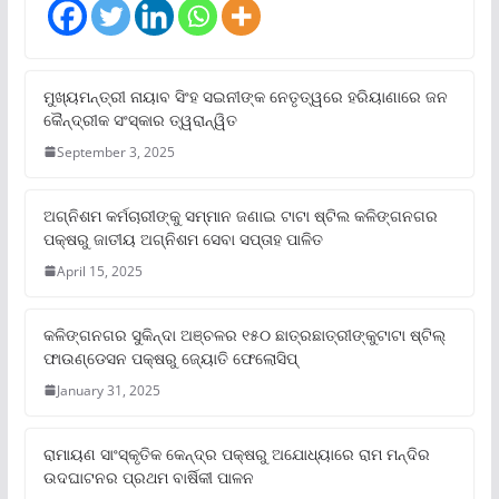
ମୁଖ୍ୟମନ୍ତ୍ରୀ ନାୟାବ ସିଂହ ସଇନୀଙ୍କ ନେତୃତ୍ୱରେ ହରିୟାଣାରେ ଜନ
କୈନ୍ଦ୍ରୀକ ସଂସ୍କାର ତ୍ୱରାନ୍ୱିତ
September 3, 2025
ଅଗ୍ନିଶମ କର୍ମଚାରୀଙ୍କୁ ସମ୍ମାନ ଜଣାଇ ଟାଟା ଷ୍ଟିଲ କଳିଙ୍ଗନଗର
ପକ୍ଷରୁ ଜାତୀୟ ଅଗ୍ନିଶମ ସେବା ସପ୍ତାହ ପାଳିତ
April 15, 2025
କଳିଙ୍ଗନଗର ସୁକିନ୍ଦା ଅଞ୍ଚଳର ୧୫୦ ଛାତ୍ରଛାତ୍ରୀଙ୍କୁଟାଟା ଷ୍ଟିଲ୍
ଫାଉଣ୍ଡେସନ ପକ୍ଷରୁ ଜ୍ୟୋତି ଫେଲୋସିପ୍‌
January 31, 2025
ରାମାୟଣ ସାଂସ୍କୃତିକ କେନ୍ଦ୍ର ପକ୍ଷରୁ ଅଯୋଧ୍ୟାରେ ରାମ ମନ୍ଦିର
ଉଦଘାଟନର ପ୍ରଥମ ବାର୍ଷିକୀ ପାଳନ