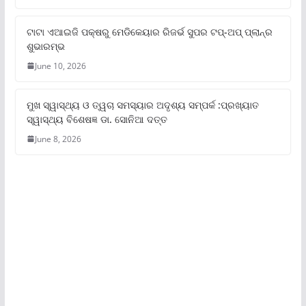
ଟାଟା ଏଆଇଜି ପକ୍ଷରୁ ମେଡିକେୟାର ରିଜର୍ଭ ସୁପର ଟପ୍‌-ଅପ୍ ପ୍ଲାନ୍‌ର
ଶୁଭାରମ୍ଭ
June 10, 2026
ମୁଖ ସ୍ୱାସ୍ଥ୍ୟ ଓ ତ୍ୱଚା ସମସ୍ୟାର ଅଦୃଶ୍ୟ ସମ୍ପର୍କ :ପ୍ରଖ୍ୟାତ
ସ୍ୱାସ୍ଥ୍ୟ ବିଶେଷଜ୍ଞ ଡା. ସୋନିଆ ଦତ୍ତ
June 8, 2026