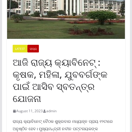
LATEST
ରାଜ୍ୟ
ଆଜି ରାଜ୍ୟ କ୍ୟାବିନେଟ୍ :
କୃଷକ, ମହିଳା, ଯୁବବର୍ଗଙ୍କ
ପାଇଁ ଆସିବ ସ୍ବତନ୍ତ୍ର
ଯୋଜନା
August 11, 2023
admin
ରାଜ୍ୟ କ୍ୟାବିନେଟ୍ ବୈଠକ ଶୁକ୍ରବାର ମଧ୍ୟାହ୍ନ ପ୍ରାୟ ୧୨ଟାରେ
ଅନୁଷ୍ଠିତ ହେବ। ମୁଖ୍ୟମନ୍ତ୍ରୀ ନବୀନ ପଟ୍ଟନାୟକଙ୍କ