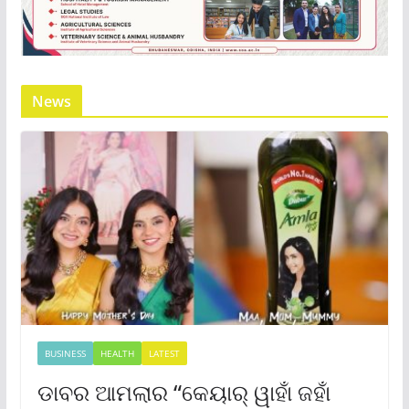
News
BUSINESS
HEALTH
LATEST
ଡାବର ଆମଲାର “କେୟାର୍ ୱାହାଁ ଜହାଁ