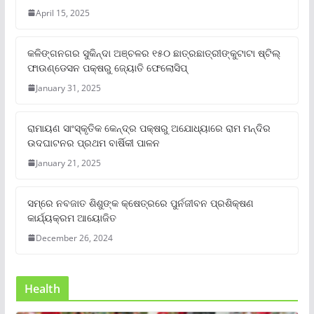
April 15, 2025
କଳିଙ୍ଗନଗର ସୁକିନ୍ଦା ଅଞ୍ଚଳର ୧୫୦ ଛାତ୍ରଛାତ୍ରୀଙ୍କୁଟାଟା ଷ୍ଟିଲ୍
ଫାଉଣ୍ଡେସନ ପକ୍ଷରୁ ଜ୍ୟୋତି ଫେଲୋସିପ୍‌
January 31, 2025
ରାମାୟଣ ସାଂସ୍କୃତିକ କେନ୍ଦ୍ର ପକ୍ଷରୁ ଅଯୋଧ୍ୟାରେ ରାମ ମନ୍ଦିର
ଉଦଘାଟନର ପ୍ରଥମ ବାର୍ଷିକୀ ପାଳନ
January 21, 2025
ସମ୍‌ରେ ନବଜାତ ଶିଶୁଙ୍କ କ୍ଷେତ୍ରରେ ପୁର୍ନଜୀବନ ପ୍ରଶିକ୍ଷଣ
କାର୍ଯ୍ୟକ୍ରମ ଆୟୋଜିତ
December 26, 2024
Health