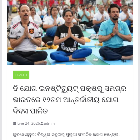
HEALTH
ଦି ଯୋଗ ଇନଷ୍ଟିଚ୍ୟୁଟ୍ ପକ୍ଷରୁ ସମଗ୍ର
ଭାରତରେ ୧୨ତମ ଆନ୍ତର୍ଜାତୀୟ ଯୋଗ
ଦିବସ ପାଳିତ
June 24, 2026
admin
ଭୁବନେଶ୍ୱର: ବିଶ୍ୱର ସବୁଠାରୁ ପୁରୁଣା ସଂଗଠିତ ଯୋଗ କେନ୍ଦ୍ର,