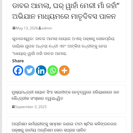
ଡାବର ଆମଲା, ଘର୍ ୱାହାଁ ମେରୀ ମାଁ ଜହାଁ”
ଅଭିଯାନ ମାଧ୍ୟମରେ ମାତୃଦିବସ ପାଳନ
May 13, 2026
admin
ଭୁବନେଶ୍ୱର: ଡାବର ଆମଲା ହେୟାର ଅଏଲ୍ ପକ୍ଷରୁ ଲୋକପ୍ରିୟ
ଗାୟିକା ଯୁଗଳ ଅନ୍ତରା ନନ୍ଦୀ ଏବଂ ଅଙ୍କିତା ନନ୍ଦୀଙ୍କୁ ନେଇ
“କେୟାର୍ ୱାହାଁ ଜହାଁ ଡାବର ଆମଲା,
Share
ମୁଖ୍ୟମନ୍ତ୍ରୀ ନାୟାବ ସିଂହ ସଇନୀଙ୍କ ନେତୃତ୍ୱରେ ହରିୟାଣାରେ ଜନ
କୈନ୍ଦ୍ରୀକ ସଂସ୍କାର ତ୍ୱରାନ୍ୱିତ
September 3, 2025
ଅଗ୍ନିଶମ କର୍ମଚାରୀଙ୍କୁ ସମ୍ମାନ ଜଣାଇ ଟାଟା ଷ୍ଟିଲ କଳିଙ୍ଗନଗର
ପକ୍ଷରୁ ଜାତୀୟ ଅଗ୍ନିଶମ ସେବା ସପ୍ତାହ ପାଳିତ