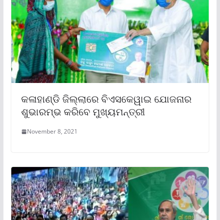
କଳାହାଣ୍ଡି ଜିଲ୍ଲାରେ ବିଏସକେୱାଇ ଯୋଜନାର
ଶୁଭାରମ୍ଭ କରିବେ ମୁଖ୍ୟମନ୍ତ୍ରୀ
November 8, 2021