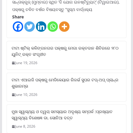
ସାନ୍ତାକ୍ରୁଜ୍ (ମୁମ୍ବାଇ) ସ୍ଥିତ ‘ଦି ଯୋଗ ଇନଷ୍ଟିଚ୍ୟୁଟ୍‌’ (ଟିୱାଇଆଇ),
ପକ୍ଷରୁ ଚଳିତ ବର୍ଷର ବିଷୟବସ୍ତୁ “ସୁସ୍ଥ ବାର୍ଦ୍ଧକ୍ୟ
Share
ଟାଟା ଷ୍ଟିଲ୍‌ କଳିଙ୍ଗନଗର ପକ୍ଷରୁ ମେଗା ରକ୍ତଦାନ ଶିବିରରେ ୨୮୦
ୟୁନିଟ୍‌ ରକ୍ତ ସଂଗୃହୀତ
June 19, 2026
ଟାଟା ଏଆଇଜି ପକ୍ଷରୁ ମେଡିକେୟାର ରିଜର୍ଭ ସୁପର ଟପ୍‌-ଅପ୍ ପ୍ଲାନ୍‌ର
ଶୁଭାରମ୍ଭ
June 10, 2026
ମୁଖ ସ୍ୱାସ୍ଥ୍ୟ ଓ ତ୍ୱଚା ସମସ୍ୟାର ଅଦୃଶ୍ୟ ସମ୍ପର୍କ :ପ୍ରଖ୍ୟାତ
ସ୍ୱାସ୍ଥ୍ୟ ବିଶେଷଜ୍ଞ ଡା. ସୋନିଆ ଦତ୍ତ
June 8, 2026