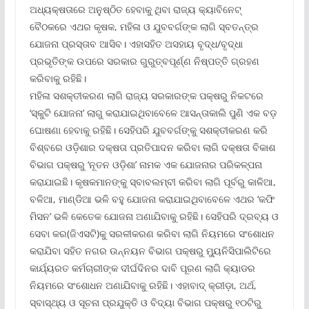
ଅଧ୍ୟକ୍ଷତାରେ ଅନୁଷ୍ଠିତ ହେବାକୁ ଥିବା ରାଜ୍ୟ କ୍ୟାବିନେଟ୍
ବୈଠକରେ ଏଥର କୃଷକ, ମହିଳା ଓ ଯୁବବର୍ଗଙ୍କ ଲାଗି ସ୍ବତନ୍ତ୍ର
ଯୋଜନା ପ୍ରସ୍ତାବ ଆସିବ। ଏହାସହିତ ଅସହାୟ ବୃଦ୍ଧ/ବୃଦ୍ଧା
ପ୍ରଭୃତିଙ୍କ ଉପରେ ସରକାର ଗୁରୁତ୍ବପୂର୍ଣ୍ଣ ନିଷ୍ପତ୍ତି ଗ୍ରହଣ
କରିବାକୁ ରହିଛି।
ମହିଳା ସଶକ୍ତୀକରଣ ଲାଗି ରାଜ୍ୟ ସରକାରଙ୍କ ପକ୍ଷରୁ ନିକଟରେ
‘ସ୍କୁଟି ଯୋଜନା’ ଲାଗୁ କରାଯାଇଥିବାବେଳେ ଆସନ୍ତାକାଲି ପୁଣି ଏକ ବଡ଼
ଘୋଷଣା ହେବାକୁ ରହିଛି। ସେହିପରି ଯୁବବର୍ଗଙ୍କୁ ସଶକ୍ତୀକରଣ କରି
ବିଶ୍ବରେ ଓଡ଼ିଶାର ଦକ୍ଷତା ପ୍ରତିପାଦନ କରିବା ଲାଗି ଦକ୍ଷତା ବିକାଶ
ବିଭାଗ ପକ୍ଷରୁ ‘ନୂତନ ଓଡ଼ିଶା’ ନାମକ ଏକ ଯୋଜନାର ପରିକଳ୍ପନା
କରାଯାଇଛି। କୃଷକମାନଙ୍କୁ ସ୍ବାବଲମ୍ବୀ କରିବା ଲାଗି ପୂର୍ବରୁ କାଳିଆ,
ବଳିଆ, ମାଣ୍ଡିଆ ଭଳି ବହୁ ଯୋଜନା କରାଯାଇଥିବାବେଳେ ଏଥର ‘କଫି
ମିସନ’ ଭଳି କେତେକ ଯୋଜନା ଅଣାଯିବାକୁ ରହିଛି। ସେହିପରି ଦ୍ରବ୍ୟ ଓ
ସେବା କର(ଜିଏସଟି)କୁ ସରଳୀକରଣ କରିବା ଲାଗି ନିୟମରେ ସଂଶୋଧନ
କରାଯିବା ସହିତ ନଗର ଉନ୍ନୟନ ବିଭାଗ ପକ୍ଷରୁ ମ୍ୟୁନିସିପାଲିଟିରେ
କାର୍ଯ୍ୟରତ କର୍ମଚାରୀଙ୍କ ଦୀର୍ଘଦିନର ଦାବି ପୂରଣ ଲାଗି କ୍ୟାଡର
ନିୟମରେ ସଂଶୋଧନ ଅଣାଯିବାକୁ ରହିଛି। ଏହାବାଦ୍ କ୍ରୀଡ଼ା, ଅର୍ଥ,
ସ୍ବାସ୍ଥ୍ୟ ଓ ସୂଚନା ପ୍ରଯୁକ୍ତି ଓ ବିଦ୍ୟା ବିଭାଗ ପକ୍ଷରୁ ୧୦ଟିରୁ