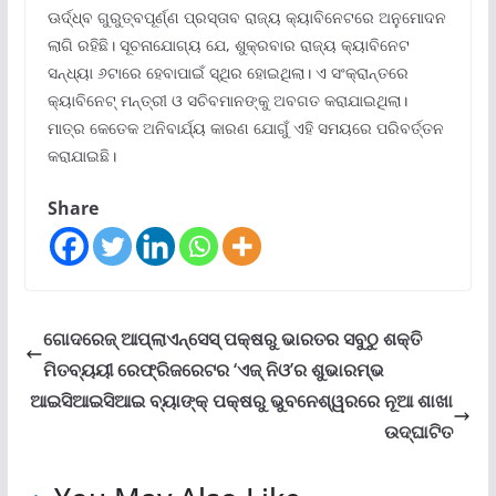
ଊର୍ଦ୍ଧ୍ବ ଗୁରୁତ୍ବପୂର୍ଣ୍ଣ ପ୍ରସ୍ତାବ ରାଜ୍ୟ କ୍ୟାବିନେଟରେ ଅନୁମୋଦନ
ଲାଗି ରହିଛି। ସୂଚନାଯୋଗ୍ୟ ଯେ, ଶୁକ୍ରବାର ରାଜ୍ୟ କ୍ୟାବିନେଟ
ସନ୍ଧ୍ୟା ୬ଟାରେ ହେବାପାଇଁ ସ୍ଥିର ହୋଇଥିଲା। ଏ ସଂକ୍ରାନ୍ତରେ
କ୍ୟାବିନେଟ୍ ମନ୍ତ୍ରୀ ଓ ସଚିବମାନଙ୍କୁ ଅବଗତ କରାଯାଇଥିଲା।
ମାତ୍ର କେତେକ ଅନିବାର୍ଯ୍ୟ କାରଣ ଯୋଗୁଁ ଏହି ସମୟରେ ପରିବର୍ତ୍ତନ
କରାଯାଇଛି।
Share
ଗୋଦରେଜ୍ ଆପ୍ଲାଏନ୍‌ସେସ୍ ପକ୍ଷରୁ ଭାରତର ସବୁଠୁ ଶକ୍ତି
ମିତବ୍ୟୟୀ ରେଫ୍ରିଜରେଟର ‘ଏଜ୍ ନିଓ’ର ଶୁଭାରମ୍ଭ
ଆଇସିଆଇସିଆଇ ବ୍ୟାଙ୍କ୍ ପକ୍ଷରୁ ଭୁବନେଶ୍ୱରରେ ନୂଆ ଶାଖା
ଉଦ୍‌ଘାଟିତ