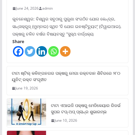
June 24, 2026
admin
ଭୁବନେଶ୍ୱର: ବିଶ୍ୱର ସବୁଠାରୁ ପୁରୁଣା ସଂଗଠିତ ଯୋଗ କେନ୍ଦ୍ର,
ସାନ୍ତାକ୍ରୁଜ୍ (ମୁମ୍ବାଇ) ସ୍ଥିତ ‘ଦି ଯୋଗ ଇନଷ୍ଟିଚ୍ୟୁଟ୍‌’ (ଟିୱାଇଆଇ),
ପକ୍ଷରୁ ଚଳିତ ବର୍ଷର ବିଷୟବସ୍ତୁ “ସୁସ୍ଥ ବାର୍ଦ୍ଧକ୍ୟ
Share
ଟାଟା ଷ୍ଟିଲ୍‌ କଳିଙ୍ଗନଗର ପକ୍ଷରୁ ମେଗା ରକ୍ତଦାନ ଶିବିରରେ ୨୮୦
ୟୁନିଟ୍‌ ରକ୍ତ ସଂଗୃହୀତ
June 19, 2026
ଟାଟା ଏଆଇଜି ପକ୍ଷରୁ ମେଡିକେୟାର ରିଜର୍ଭ
ସୁପର ଟପ୍‌-ଅପ୍ ପ୍ଲାନ୍‌ର ଶୁଭାରମ୍ଭ
June 10, 2026