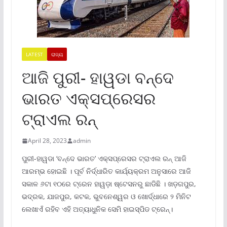
LATEST
ରାଜ୍ୟ
ଆଜି ପୁରୀ- ହାୱଡା ବନ୍ଦେ
ଭାରତ ଏକ୍ସପ୍ରେସର
ଟ୍ରାଏଲ ରନ୍
April 28, 2023
admin
ପୁରୀ-ହାୱଡା ‘ବନ୍ଦେ ଭାରତ’ ଏକ୍ସପ୍ରେସର ଟ୍ରାଏଲ ରନ୍ ଆଜି
ଆରମ୍ଭ ହୋଇଛି । ପୂର୍ବ ନିର୍ଦ୍ଧାରିତ କାର୍ଯ୍ୟକ୍ରମ ଅନୁସାରେ ଆଜି
ସକାଳ ୬ଟା ୧୦ରେ ଟ୍ରେନ ହାୱଡ଼ା ଷ୍ଟେସନରୁ ଛାଡିଛି । ଖଡ଼ଗପୁର,
ଭଦ୍ରକ, ଯାଜପୁର, କଟକ, ଭୁବନେଶ୍ୱର ଓ ଖୋର୍ଦ୍ଧାରେ ୨ ମିନିଟ
ଲେଖାଏଁ ରହିବ ଏହି ଅତ୍ୟାଧୁନିକ ସେମି ହାଇସ୍ପିଡ ଟ୍ରେନ୍।