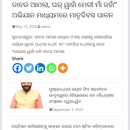
ଡାବର ଆମଲା, ଘର୍ ୱାହାଁ ମେରୀ ମାଁ ଜହାଁ”
ଅଭିଯାନ ମାଧ୍ୟମରେ ମାତୃଦିବସ ପାଳନ
May 13, 2026
admin
ଭୁବନେଶ୍ୱର: ଡାବର ଆମଲା ହେୟାର ଅଏଲ୍ ପକ୍ଷରୁ ଲୋକପ୍ରିୟ
ଗାୟିକା ଯୁଗଳ ଅନ୍ତରା ନନ୍ଦୀ ଏବଂ ଅଙ୍କିତା ନନ୍ଦୀଙ୍କୁ ନେଇ
“କେୟାର୍ ୱାହାଁ ଜହାଁ ଡାବର ଆମଲା,
Share
ମୁଖ୍ୟମନ୍ତ୍ରୀ ନାୟାବ ସିଂହ ସଇନୀଙ୍କ
ନେତୃତ୍ୱରେ ହରିୟାଣାରେ ଜନ କୈନ୍ଦ୍ରୀକ
ସଂସ୍କାର ତ୍ୱରାନ୍ୱିତ
September 3, 2025
ଅଗ୍ନିଶମ କର୍ମଚାରୀଙ୍କୁ ସମ୍ମାନ ଜଣାଇ ଟାଟା ଷ୍ଟିଲ କଳିଙ୍ଗନଗର