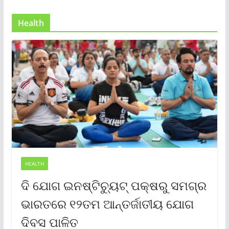
Health
HEALTH
ଦି ଯୋଗ ଇନଷ୍ଟିଚ୍ୟୁଟ୍ ପକ୍ଷରୁ ସମଗ୍ର
ଭାରତରେ ୧୨ତମ ଆନ୍ତର୍ଜାତୀୟ ଯୋଗ
ଦିବସ ପାଳିତ