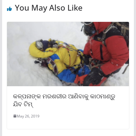
You May Also Like
କଳ୍ପନାଙ୍କ ମରଶରୀର ଆଣିବାକୁ କାଠମାଣ୍ଡୁ
ଯିବ ଟିମ୍
May 26, 2019