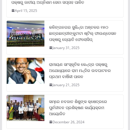
ପକ୍ଷରୁ ଜାତୀୟ ଅଗ୍ନିଶମ ସେବା ସପ୍ତାହ ପାଳିତ
April 15, 2025
କଳିଙ୍ଗନଗର ସୁକିନ୍ଦା ଅଞ୍ଚଳର ୧୫୦
ଛାତ୍ରଛାତ୍ରୀଙ୍କୁଟାଟା ଷ୍ଟିଲ୍ ଫାଉଣ୍ଡେସନ
ପକ୍ଷରୁ ଜ୍ୟୋତି ଫେଲୋସିପ୍‌
January 31, 2025
ରାମାୟଣ ସାଂସ୍କୃତିକ କେନ୍ଦ୍ର ପକ୍ଷରୁ
ଅଯୋଧ୍ୟାରେ ରାମ ମନ୍ଦିର ଉଦଘାଟନର
ପ୍ରଥମ ବାର୍ଷିକୀ ପାଳନ
January 21, 2025
ସମ୍‌ରେ ନବଜାତ ଶିଶୁଙ୍କ କ୍ଷେତ୍ରରେ
ପୁର୍ନଜୀବନ ପ୍ରଶିକ୍ଷଣ କାର୍ଯ୍ୟକ୍ରମ
ଆୟୋଜିତ
December 26, 2024