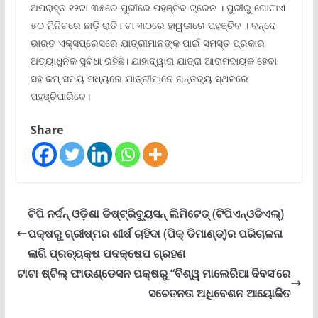
ଅପରାହ୍ନ ୧୨ଟା ୩୫ରେ ପୁରୀରେ ପହଞ୍ଚିବ ଟ୍ରେନ । ପୁରୀରୁ ଗୋଟାଏ
୫୦ ମିନିଟରେ ଛାଡ଼ି ରାତି ୮ଟା ୩୦ରେ ହାୱଡାରେ ପହଞ୍ଚିବ । ବନ୍ଦେ
ଭାରତ ଏକ୍ସପ୍ରେସରେ ଯାତ୍ରୀମାନଙ୍କ ପାଇଁ ସମସ୍ତ ପ୍ରକାର
ଅତ୍ୟାଧୁନିକ ସୁବିଧା ରହିଛି। ଯାହାଦ୍ୱାରା ଯାତ୍ରା ଆରାମଦାୟକ ହେବା
ସହ କମ୍ ସମୟ ମଧ୍ୟରେ ଯାତ୍ରୀମାନେ ଗନ୍ତବ୍ୟ ସ୍ଥଳରେ
ପହଞ୍ଚିପାରିବେ।
Share
ଟିପି ନର୍ଦନ୍ ଓଡ଼ିଶା ଡିଷ୍ଟ୍ରିବ୍ୟୁସନ୍ ଲିମିଟେଡ୍ (ଟିପିଏନ୍‌ଓଡିଏଲ୍‌)
ପକ୍ଷରୁ ଗ୍ରୀଷ୍ମର ଶୀର୍ଷ ଚାହିଦା (ପିକ୍ ଡିମାଣ୍ଡ୍‌)ର ପରିଚାଳନା
ଲାଗି ପ୍ରତ୍ୟକ୍ଷ ପଦକ୍ଷେପ ଗ୍ରହଣ
ଟାଟା ଷ୍ଟିଲ୍ ଫାଉଣ୍ଡେସନ ପକ୍ଷରୁ “ବିଶ୍ୱ ମାଲେରିଆ ଦିବସ’ରେ
ସଚେତନତା ଅଧିବେଶନ ଆୟୋଜିତ