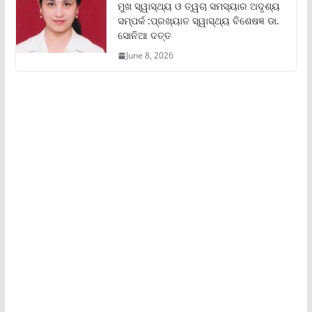
ମୁଖ ସ୍ୱାସ୍ଥ୍ୟ ଓ ତ୍ୱଚା ସମସ୍ୟାର ଅଦୃଶ୍ୟ
ସମ୍ପର୍କ :ପ୍ରଖ୍ୟାତ ସ୍ୱାସ୍ଥ୍ୟ ବିଶେଷଜ୍ଞ ଡା.
ସୋନିଆ ଦତ୍ତ
June 8, 2026