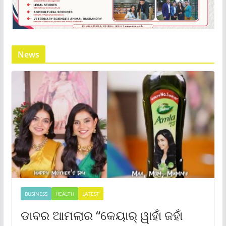
News
BUSINESS
HEALTH
LATEST
ଡାବର ଆମଲାର “କେୟାର୍ ୱାହାଁ ଜହାଁ