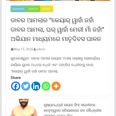
BUSINESS
HEALTH
LATEST
ଡାବର ଆମଲାର “କେୟାର୍ ୱାହାଁ ଜହାଁ
ଡାବର ଆମଲା, ଘର୍ ୱାହାଁ ମେରୀ ମାଁ ଜହାଁ”
ଅଭିଯାନ ମାଧ୍ୟମରେ ମାତୃଦିବସ ପାଳନ
May 13, 2026
admin
ଭୁବନେଶ୍ୱର: ଡାବର ଆମଲା ହେୟାର ଅଏଲ୍ ପକ୍ଷରୁ ଲୋକପ୍ରିୟ
ଗାୟିକା ଯୁଗଳ ଅନ୍ତରା ନନ୍ଦୀ ଏବଂ ଅଙ୍କିତା ନନ୍ଦୀଙ୍କୁ ନେଇ
“କେୟାର୍ ୱାହାଁ ଜହାଁ ଡାବର ଆମଲା,
Share
ମୁଖ୍ୟମନ୍ତ୍ରୀ ନାୟାବ ସିଂହ ସଇନୀଙ୍କ
ନେତୃତ୍ୱରେ ହରିୟାଣାରେ ଜନ କୈନ୍ଦ୍ରୀକ
ସଂସ୍କାର ତ୍ୱରାନ୍ୱିତ