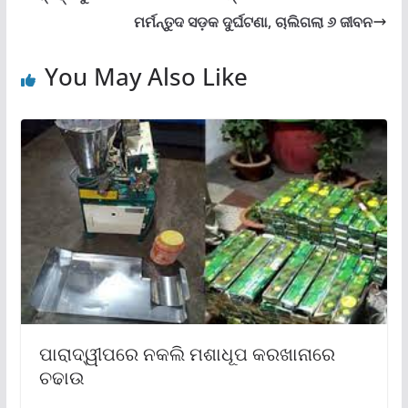
ମର୍ମନ୍ତୁଦ ସଡ଼କ ଦୁର୍ଘଟଣା, ଚାଲିଗଲା ୬ ଜୀବନ
You May Also Like
ପାରାଦ୍ୱୀପରେ ନକଲି ମଶାଧୂପ କରଖାନାରେ
ଚଢାଉ