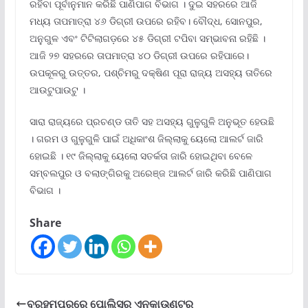
ରହିବା ପୂର୍ବାନୁମାନ କରିଛି ପାଣିପାଗ ବିଭାଗ । ଦୁଇ ସହରରେ ଆଜି
ମଧ୍ୟ ତାପମାତ୍ରା ୪୬ ଡିଗ୍ରୀ ଉପରେ ରହିବ। ବୌଦ୍ଧ, ସୋନପୁର,
ଅନୁଗୁଳ ଏବଂ ଟିଟିଲାଗଡ଼ରେ ୪୫ ଡିଗ୍ରୀ ଟପିବା ସମ୍ଭାବନା ରହିଛି ।
ଆଜି ୨୭ ସହରରେ ତାପମାତ୍ରା ୪୦ ଡିଗ୍ରୀ ଉପରେ ରହିପାରେ।
ଉପକୂଳରୁ ଉତ୍ତର, ପଶ୍ଚିମରୁ ଦକ୍ଷିଣ ପୂରା ରାଜ୍ୟ ଅସହ୍ୟ ତାତିରେ
ଆଉଟୁପାଉଟୁ ।
ସାରା ରାଜ୍ୟରେ ପ୍ରଚଣ୍ଡ ତାତି ସହ ଅସହ୍ୟ ଗୁଳୁଗୁଳି ଅନୁଭୂତ ହେଉଛି
। ଗରମ ଓ ଗୁଳୁଗୁଳି ପାଇଁ ଅଧିକାଂଶ ଜିଲ୍ଲାକୁ ୟେଲୋ ଆଲର୍ଟ ଜାରି
ହୋଇଛି । ୧୯ ଜିଲ୍ଲାକୁ ୟେଲୋ ସତର୍କତା ଜାରି ହୋଇଥିବା ବେଳେ
ସମ୍ବଲପୁର ଓ ବଲାଙ୍ଗିରକୁ ଅରେଞ୍ଜ ଆଲର୍ଟ ଜାରି କରିଛି ପାଣିପାଗ
ବିଭାଗ ।
Share
ବ୍ରହ୍ମପୁରରେ ପୋଲିସର ଏନକାଉଣ୍ଟର