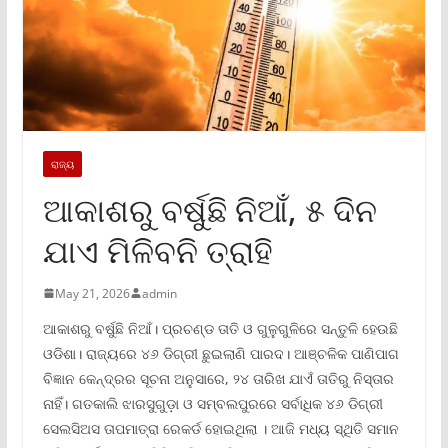
ରାଜ୍ୟ
ଆକାଶରୁ ବର୍ଷୁଛି ନିଆଁ, ୫ ଦିନ
ଯାଏ ମିଳିବନି ତ୍ରାହି
May 21, 2026
admin
ଆକାଶରୁ ବର୍ଷୁଛି ନିଆଁ। ପ୍ରଚଣ୍ଡ ତାତି ଓ ଗୁଳୁଗୁଳିରେ ସନ୍ତୁଳି ହେଉଛି
ଓଡିଶା। ରାଜ୍ୟରେ ୪୬ ଡିଗ୍ରୀ ଛୁଇଲାଣି ପାରଦ। ଆଞ୍ଚଳିକ ପାଣିପାଗ
ବିଜ୍ଞାନ କେନ୍ଦ୍ରର ସୂଚନା ଅନୁସାରେ, ୨୪ ତାରିଖ ଯାଏଁ ତାତିରୁ ନିସ୍ତାର
ନାହିଁ। ଗତକାଲି ଝାରସୁଗୁଡ଼ା ଓ ସମ୍ବଲପୁରରେ ସର୍ବାଧିକ ୪୬ ଡିଗ୍ରୀ
ସେଲସିଅସ ତାପମାତ୍ରା ରେକର୍ଡ ହୋଇଥିଲା । ଆଜି ମଧ୍ୟ ସ୍ଥିତି ସମାନ