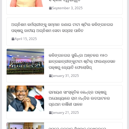
September 3, 2025
ଅଗ୍ନିଶମ କର୍ମଚାରୀଙ୍କୁ ସମ୍ମାନ ଜଣାଇ ଟାଟା ଷ୍ଟିଲ କଳିଙ୍ଗନଗର
ପକ୍ଷରୁ ଜାତୀୟ ଅଗ୍ନିଶମ ସେବା ସପ୍ତାହ ପାଳିତ
April 15, 2025
କଳିଙ୍ଗନଗର ସୁକିନ୍ଦା ଅଞ୍ଚଳର ୧୫୦
ଛାତ୍ରଛାତ୍ରୀଙ୍କୁଟାଟା ଷ୍ଟିଲ୍ ଫାଉଣ୍ଡେସନ
ପକ୍ଷରୁ ଜ୍ୟୋତି ଫେଲୋସିପ୍‌
January 31, 2025
ରାମାୟଣ ସାଂସ୍କୃତିକ କେନ୍ଦ୍ର ପକ୍ଷରୁ
ଅଯୋଧ୍ୟାରେ ରାମ ମନ୍ଦିର ଉଦଘାଟନର
ପ୍ରଥମ ବାର୍ଷିକୀ ପାଳନ
January 21, 2025
ସମ୍‌ରେ ନବଜାତ ଶିଶୁଙ୍କ କ୍ଷେତ୍ରରେ