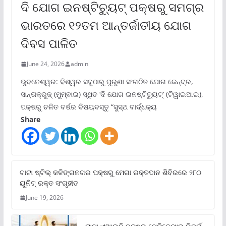
ଦି ଯୋଗ ଇନଷ୍ଟିଚ୍ୟୁଟ୍ ପକ୍ଷରୁ ସମଗ୍ର
ଭାରତରେ ୧୨ତମ ଆନ୍ତର୍ଜାତୀୟ ଯୋଗ
ଦିବସ ପାଳିତ
June 24, 2026
admin
ଭୁବନେଶ୍ୱର: ବିଶ୍ୱର ସବୁଠାରୁ ପୁରୁଣା ସଂଗଠିତ ଯୋଗ କେନ୍ଦ୍ର,
ସାନ୍ତାକ୍ରୁଜ୍ (ମୁମ୍ବାଇ) ସ୍ଥିତ ‘ଦି ଯୋଗ ଇନଷ୍ଟିଚ୍ୟୁଟ୍‌’ (ଟିୱାଇଆଇ),
ପକ୍ଷରୁ ଚଳିତ ବର୍ଷର ବିଷୟବସ୍ତୁ “ସୁସ୍ଥ ବାର୍ଦ୍ଧକ୍ୟ
Share
ଟାଟା ଷ୍ଟିଲ୍‌ କଳିଙ୍ଗନଗର ପକ୍ଷରୁ ମେଗା ରକ୍ତଦାନ ଶିବିରରେ ୨୮୦
ୟୁନିଟ୍‌ ରକ୍ତ ସଂଗୃହୀତ
June 19, 2026