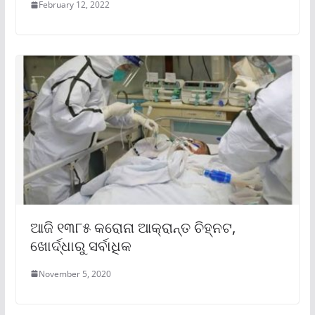
February 12, 2022
ଆଜି ୧୩୮୫ କରୋନା ଆକ୍ରାନ୍ତ ଚିହ୍ନଟ,
ଖୋର୍ଦ୍ଧାରୁ ସର୍ବାଧିକ
November 5, 2020