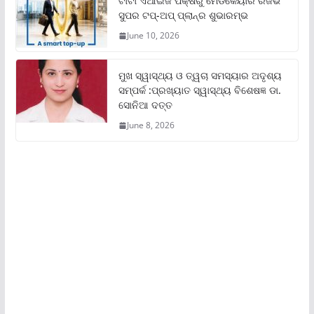
ଟାଟା ଏଆଇଜି ପକ୍ଷରୁ ମେଡିକେୟାର ରିଜର୍ଭ
ସୁପର ଟପ୍‌-ଅପ୍ ପ୍ଲାନ୍‌ର ଶୁଭାରମ୍ଭ
June 10, 2026
ମୁଖ ସ୍ୱାସ୍ଥ୍ୟ ଓ ତ୍ୱଚା ସମସ୍ୟାର ଅଦୃଶ୍ୟ
ସମ୍ପର୍କ :ପ୍ରଖ୍ୟାତ ସ୍ୱାସ୍ଥ୍ୟ ବିଶେଷଜ୍ଞ ଡା.
ସୋନିଆ ଦତ୍ତ
June 8, 2026