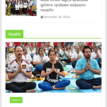
ପୁର୍ନଜୀବନ ପ୍ରଶିକ୍ଷଣ କାର୍ଯ୍ୟକ୍ରମ
ଆୟୋଜିତ
December 26, 2024
Health
HEALTH